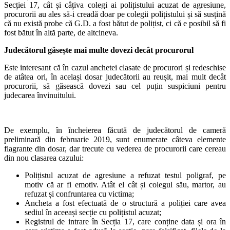
Secției 17, cât și câțiva colegi ai polițistului acuzat de agresiune,
procurorii au ales să-i creadă doar pe colegii polițistului și să susțină
că nu există probe că G.D. a fost bătut de polițist, ci că e posibil să fi
fost bătut în altă parte, de altcineva.
Judecătorul găsește mai multe dovezi decât procurorul
Este interesant că în cazul anchetei clasate de procurori și redeschise
de atâtea ori, în același dosar judecătorii au reușit, mai mult decât
procurorii, să găsească dovezi sau cel puțin suspiciuni pentru
judecarea învinuitului.
De exemplu, în încheierea făcută de judecătorul de cameră
preliminară din februarie 2019, sunt enumerate câteva elemente
flagrante din dosar, dar trecute cu vederea de procurorii care cereau
din nou clasarea cazului:
Polițistul acuzat de agresiune a refuzat testul poligraf, pe
motiv că ar fi emotiv. Atât el cât și colegul său, martor, au
refuzat și confruntarea cu victima;
Ancheta a fost efectuată de o structură a poliției care avea
sediul în aceeași secție cu polițistul acuzat;
Registrul de intrare în Secția 17, care conține data și ora în