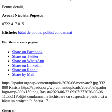
Pentru detalii,
Avocat Nicoleta Popescu
0722.417.015
Etichete:
bătut de poliție
,
polițist condamnat
Distribuie aceasta pagina:
Share on Facebook
Share on Twitter
Share on WhatsApp
Share on LinkedIn
Share on Reddit
Share by Mail
https://apador.org/wp-content/uploads/2020/06/motivare2.jpg
332
800
Rasista
https://apador.org/wp-content/uploads/2020/09/apador-
logo-tmp-300x159.png
Rasista
2020-06-22 09:07:37
2020-08-06
11:55:11
Polițist condamnat la închisoare cu suspendare pentru că a
bătut un cetățean în Secția 17
Citeste si: