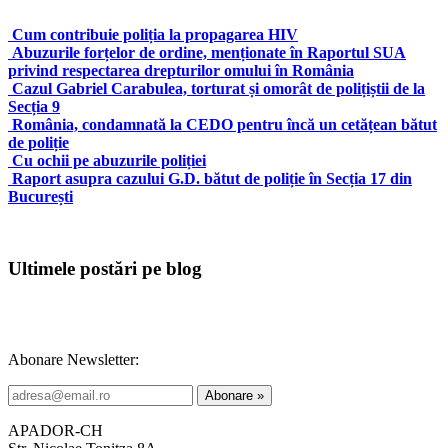
Cum contribuie poliția la propagarea HIV
Abuzurile forțelor de ordine, menționate în Raportul SUA
privind respectarea drepturilor omului în România
Cazul Gabriel Carabulea, torturat și omorât de polițiștii de la
Secția 9
România, condamnată la CEDO pentru încă un cetățean bătut
de poliție
Cu ochii pe abuzurile poliției
Raport asupra cazului G.D. bătut de poliție în Secția 17 din
București
Ultimele postări pe blog
Abonare Newsletter:
APADOR-CH