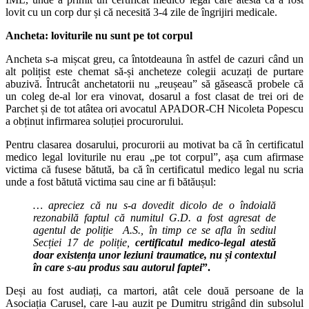
lovit cu un corp dur și că necesită 3-4 zile de îngrijiri medicale.
Ancheta: loviturile nu sunt pe tot corpul
Ancheta s-a mișcat greu, ca întotdeauna în astfel de cazuri când un
alt polițist este chemat să-și ancheteze colegii acuzați de purtare
abuzivă. Întrucât anchetatorii nu „reușeau” să găsească probele că
un coleg de-al lor era vinovat, dosarul a fost clasat de trei ori de
Parchet și de tot atâtea ori avocatul APADOR-CH Nicoleta Popescu
a obținut infirmarea soluției procurorului.
Pentru clasarea dosarului, procurorii au motivat ba că în certificatul
medico legal loviturile nu erau „pe tot corpul”, așa cum afirmase
victima că fusese bătută, ba că în certificatul medico legal nu scria
unde a fost bătută victima sau cine ar fi bătăușul:
… apreciez că nu s-a dovedit dicolo de o îndoială
rezonabilă faptul că numitul G.D. a fost agresat de
agentul de poliție
A.S., în timp ce se afla în sediul
Secției 17 de poliție,
certificatul medico-legal atestă
doar existența unor leziuni traumatice, nu și contextul
în care s-au produs sau autorul faptei
”.
Deși au fost audiați, ca martori, atât cele două persoane de la
Asociația Carusel, care l-au auzit pe Dumitru strigând din subsolul