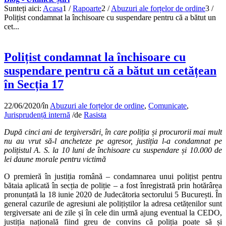
Sunteți aici:
Acasa
1
/
Rapoarte
2
/
Abuzuri ale forțelor de ordine
3
/
Polițist condamnat la închisoare cu suspendare pentru că a bătut un
cet...
Polițist condamnat la închisoare cu
suspendare pentru că a bătut un cetățean
în Secția 17
22/06/2020
/
în
Abuzuri ale forțelor de ordine
,
Comunicate
,
Jurisprudență internă
/
de
Rasista
După cinci ani de tergiversări, în care poliția și procurorii mai mult
nu au vrut să-l ancheteze pe agresor, justiția l-a condamnat pe
polițistul A. S. la 10 luni de închisoare cu suspendare și 10.000 de
lei daune morale pentru victimă
O premieră în justiția română – condamnarea unui polițist pentru
bătaia aplicată în secția de poliție – a fost înregistrată prin hotărârea
pronunțată la 18 iunie 2020 de Judecătoria sectorului 5 București. În
general cazurile de agresiuni ale polițiștilor la adresa cetățenilor sunt
tergiversate ani de zile și în cele din urmă ajung eventual la CEDO,
justiția națională fiind greu de convins că poliția poate să și