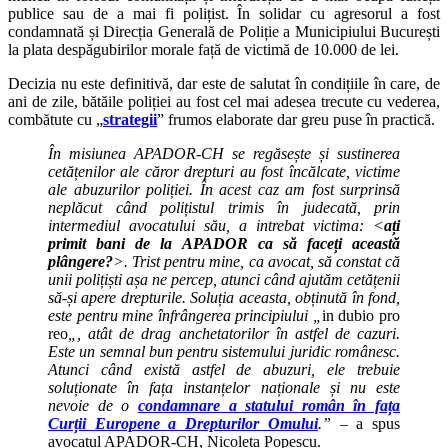
publice sau de a mai fi polițist. În solidar cu agresorul a fost
condamnată și Direcția Generală de Poliție a Municipiului București
la plata despăgubirilor morale față de victimă de 10.000 de lei.
Decizia nu este definitivă, dar este de salutat în condițiile în care, de
ani de zile, bătăile poliției au fost cel mai adesea trecute cu vederea,
combătute cu „
strategii
” frumos elaborate dar greu puse în practică.
În misiunea APADOR-CH se regăsește și sustinerea
cetățenilor ale căror drepturi au fost încălcate, victime
ale abuzurilor poliției. În acest caz am fost surprinsă
neplăcut când polițistul trimis în judecată, prin
intermediul avocatului său, a intrebat victima: <
ați
primit bani de la APADOR ca să faceți această
plângere?
>. Trist pentru mine, ca avocat, să constat că
unii polițiști așa ne percep, atunci când ajutăm cetățenii
să-și apere drepturile. Soluția aceasta, obținută în fond,
este pentru mine înfrângerea principiului „
in dubio pro
reo
„, atât de drag anchetatorilor în astfel de cazuri.
Este un semnal bun pentru sistemului juridic românesc.
Atunci când există astfel de abuzuri, ele trebuie
soluționate în fața instanțelor naționale și nu este
nevoie de o
condamnare a statului român în fața
Curții Europene a Drepturilor Omului
.”
– a spus
avocatul APADOR-CH, Nicoleta Popescu.