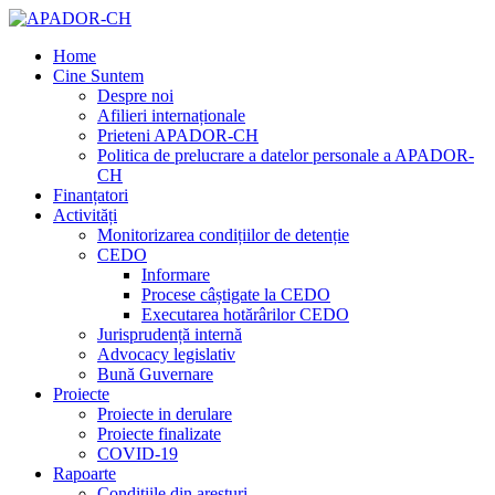
Home
Cine Suntem
Despre noi
Afilieri internaționale
Prieteni APADOR-CH
Politica de prelucrare a datelor personale a APADOR-
CH
Finanțatori
Activități
Monitorizarea condițiilor de detenție
CEDO
Informare
Procese câștigate la CEDO
Executarea hotărârilor CEDO
Jurisprudență internă
Advocacy legislativ
Bună Guvernare
Proiecte
Proiecte in derulare
Proiecte finalizate
COVID-19
Rapoarte
Condițiile din aresturi