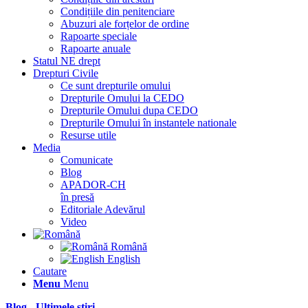
Condițiile din penitenciare
Abuzuri ale forțelor de ordine
Rapoarte speciale
Rapoarte anuale
Statul NE drept
Drepturi Civile
Ce sunt drepturile omului
Drepturile Omului la CEDO
Drepturile Omului dupa CEDO
Drepturile Omului în instantele nationale
Resurse utile
Media
Comunicate
Blog
APADOR-CH
în presă
Editoriale Adevărul
Video
Română
English
Cautare
Menu
Menu
Blog - Ultimele știri