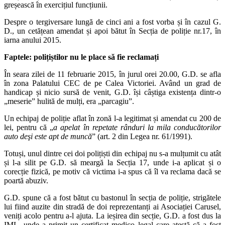
greșească în exercițiul funcțiunii.
Despre o tergiversare lungă de cinci ani a fost vorba și în cazul G.
D., un cetățean amendat și apoi bătut în Secția de poliție nr.17, în
iarna anului 2015.
Faptele: polițiștilor nu le place să fie reclamați
În seara zilei de 11 februarie 2015, în jurul orei 20.00, G.D. se afla
în zona Palatului CEC de pe Calea Victoriei. Având un grad de
handicap și nicio sursă de venit, G.D. își câștiga existența dintr-o
„meserie” hulită de mulți, era „parcagiu”.
Un echipaj de poliție aflat în zonă l-a legitimat și amendat cu 200 de
lei, pentru că „
a apelat în repetate rânduri la mila conducătorilor
auto deşi este apt de muncă
” (art. 2 din Legea nr. 61/1991).
Totuși, unul dintre cei doi polițiști din echipaj nu s-a mulțumit cu atât
și l-a silit pe G.D. să meargă la Secția 17, unde i-a aplicat și o
corecție fizică, pe motiv că victima i-a spus că îl va reclama dacă se
poartă abuziv.
G.D. spune că a fost bătut cu bastonul în secția de poliție, strigătele
lui fiind auzite din stradă de doi reprezentanți ai Asociației Carusel,
veniți acolo pentru a-l ajuta. La ieșirea din secție, G.D. a fost dus la
IML, unde a primit un certificat medico legal care atestă că a fost