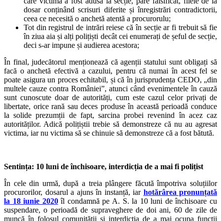
care victima a fost adusă la secție, pare falsificat, filele de la
dosar conținând scrisuri diferite și înregistrări contradictorii,
ceea ce necesită o anchetă atentă a procurorulu;
Tot din registrul de intrări reiese că în secție ar fi trebuit să fie
în ziua aia și alți polițiști decât cei enumerați de șeful de secție,
deci s-ar impune și audierea acestora;
În final, judecătorul menționează că agenții statului sunt obligați să
facă o anchetă efectivă a cazului, pentru că numai în acest fel se
poate asigura un proces echitabil, și că în jurisprudența CEDO, „din
multele cauze contra României”, atunci când evenimentele în cauză
sunt cunoscute doar de autorități, cum este cazul celor privați de
libertate, orice rană sau deces produse în această perioadă conduce
la solide prezumții de fapt, sarcina probei revenind în acez caz
autorităților. Adică polițiștii trebie să demonstreze că nu au agresat
victima, iar nu victima să se chinuie să demonstreze că a fost bătută.
Sentința: 10 luni de închisoare, interdicția de a mai fi polițist
În cele din urmă, după a treia plângere făcută împotriva soluțiilor
procurorilor, dosarul a ajuns în instanță, iar
hotărârea pronunțată
la 18 iunie 2020
îl condamnă pe A. S. la 10 luni de închisoare cu
suspendare, o perioadă de supraveghere de doi ani, 60 de zile de
muncă în folosul comunității și interdicția de a mai ocupa funcții