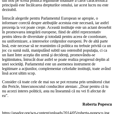
din nou pe scena politică regimurile totalitare a căror caracteristică
principală este încălcarea drepturilor omului, iar acest lucru nu este
dezirabil.
Întrucât alegerile pentru Parlamentul European se apropie, o
informare corectă despre atribuţiile acestuia este necesară, iar astfel
prezenţa la vot poate creşte. Această instituţie este un actant deosebit
în promovarea integrării europene, fiind de altfel reprezentativ
pentru ideea de diversitate şi totodată pentru aceea de coordonare,
nu uniformizare, a intereselor cetăţenilor europeni. Pe de altă parte
însă, este necesar să ne reamintim că politica nu trebuie privită ca un
joc cu sumă nulă, manipulând subtil sau ostensibil populaţia, ci ca
un liant între aceştia din urmă şi decidenţi, promovându-se
legitimitatea, întrucât doar astfel se poate realiza progresul deplin al
unei societăţi. Parlamentul este un asemenea instrument de
legitimare a acţiunilor, complementar celorlalte instituţii, toate având
însă acest ultim scop.
Consider că toate cele de mai sus se pot rezuma prin următorul citat
din Pericle, binecunoscutul conducător atenian: „Doar pentru că tu
nu acorzi interes politicii, asta nu înseamnă că nu vei fi afectat de
ea”.
Roberta Popescu
https://apador.org/wp-content/uploads/2014/05/roberta-popescu.jpg