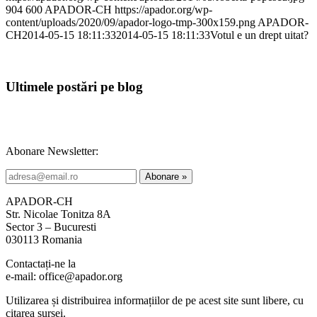
904
600
APADOR-CH
https://apador.org/wp-
content/uploads/2020/09/apador-logo-tmp-300x159.png
APADOR-
CH
2014-05-15 18:11:33
2014-05-15 18:11:33
Votul e un drept uitat?
Ultimele postări pe blog
Abonare Newsletter:
APADOR-CH
Str. Nicolae Tonitza 8A
Sector 3 – Bucuresti
030113 Romania
Contactați-ne la
e-mail: office@apador.org
Utilizarea și distribuirea informațiilor de pe acest site sunt libere, cu
citarea sursei.