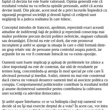
faptul că decizia lor este foarte valoroasă. Opinia generală este că
rezultatul votului nu va reflecta opiniile personale, astfel că acesta
devine inutil. Din păcate, acest mod de a privi lucrurile împiedică cu
siguranţă progresul societăţii şi denotă faptul că cetăţenii sunt
neglijenţi în a judeca realitatea în care trăiesc.
Conceptul introdus de francezi, apolitism, reprezintă exact această
atitudine de indiferenţă faţă de politică şi reprezintă consecinţa mai
multor probleme precum decizii politice nefericite, stagnare culturală
sau dezamăgiri. Efectul nu este cel dorit, dar este promovat
inconştient şi astfel se ajunge la situaţia în care o elită formată dintr-
un grup relativ mic de persoane preia controlul asupra puterii, iar
acţiunile lor nu vor fi contestate întrucât nu va exista opoziţie.
Oamenii sunt foarte implicaţi şi apăsaţi de problemele lor zilnice a
căror importanţă nu este de contestat, dar uită de rezultatele pe
termen lung, concentrându-şi atenţia în mod special pe cele care îi
afectează personal şi imediat. Astăzi, nimeni nu mai este consternat
dacă cineva nu votează deoarece oamenii tind să asocieze politica cu
corupţia. Comportamentul politicienilor contribuie la rezultatul teribil
şi anume dezinteresul oamenilor pentru contribuirea la cultivarea
unei societăţi cu adevărat democratice.
Şi astfel apare întrebarea: ce se va întâmpla când toţi oamenii vor
decide să nu îşi mai exercite dreptul de a vota? În acest caz, vor intra