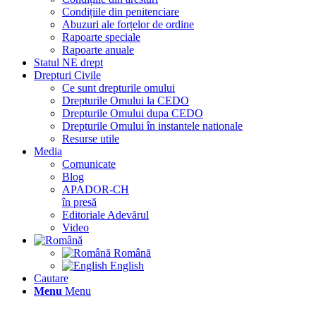
Condițiile din penitenciare
Abuzuri ale forțelor de ordine
Rapoarte speciale
Rapoarte anuale
Statul NE drept
Drepturi Civile
Ce sunt drepturile omului
Drepturile Omului la CEDO
Drepturile Omului dupa CEDO
Drepturile Omului în instantele nationale
Resurse utile
Media
Comunicate
Blog
APADOR-CH
în presă
Editoriale Adevărul
Video
Română
English
Cautare
Menu
Menu