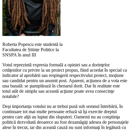
Roberta Popescu este studentă la
Facultatea de Științe Politice la
SNSPA în anul III
Votul reprezintă expresia formală a opiniei sau a dorinţelor
cetăţenilor cu privire la un proiect propus, fiind acordat în special ca
indicator al aprobării sau respingerii respectivului proiect, moţiune
sau candidat pentru un anumit post. Aparent, acţiunea de a vota este
una banală: se ştampilează în chenarul dorit. Dar în realitate este
totul atât de simplu sau această acţiune poate avea consecinţe
notabile?
Deşi importanța votului nu ar trebui pusă sub semnul întrebării, în
continuare tot mai multe persoane refuză să îşi exercite dreptul
pentru care alţii au luptat din răsputeri. Oamenii nu au conştiinţa
politică dezvoltată deoarece au fost dezamăgiţi adesea de personajele
alese în trecut, iar din această cauză nu sunt informaţi în legătură cu