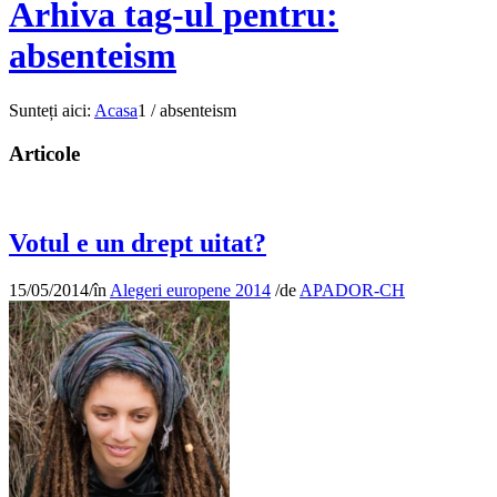
Arhiva tag-ul pentru:
absenteism
Sunteți aici:
Acasa
1
/
absenteism
Articole
Votul e un drept uitat?
15/05/2014
/
în
Alegeri europene 2014
/
de
APADOR-CH