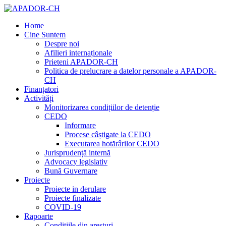
Home
Cine Suntem
Despre noi
Afilieri internaționale
Prieteni APADOR-CH
Politica de prelucrare a datelor personale a APADOR-
CH
Finanțatori
Activități
Monitorizarea condițiilor de detenție
CEDO
Informare
Procese câștigate la CEDO
Executarea hotărârilor CEDO
Jurisprudență internă
Advocacy legislativ
Bună Guvernare
Proiecte
Proiecte in derulare
Proiecte finalizate
COVID-19
Rapoarte
Condițiile din aresturi