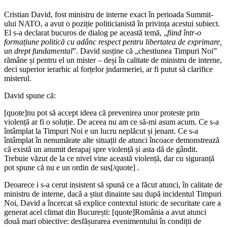
Cristian David, fost ministru de interne exact în perioada Summit-
ului NATO, a avut o poziție politicianistă în privința acestui subiect.
El s-a declarat bucuros de dialog pe această temă, „
fiind într-o
formațiune politică cu adânc respect pentru libertatea de exprimare,
un drept fundamental
”. David susține că „chestiunea Timpuri Noi”
rămâne și pentru el un mister – deși în calitate de ministru de interne,
deci superior ierarhic al forțelor jndarmeriei, ar fi putut să clarifice
misterul.
David spune că:
[quote]nu pot să accept ideea că prevenirea unor proteste prin
violență ar fi o soluție. De aceea nu am ce să-mi asum acum. Ce s-a
întâmplat la Timpuri Noi e un lucru neplăcut și jenant. Ce s-a
întâmplat în nenumărate alte situații de atunci încoace demonstrează
că există un anumit derapaj spre violență și asta dă de gândit.
Trebuie văzut de la ce nivel vine această violență, dar cu siguranță
pot spune că nu e un ordin de sus[/quote] .
Deoarece i s-a cerut insistent să spună ce a făcut atunci, în calitate de
ministru de interne, dacă a știut dinainte sau după incidentul Timpuri
Noi, David a încercat să explice contextul istoric de securitate care a
generat acel climat din București: [quote]România a avut atunci
două mari obiective: desfășurarea evenimentului în condiții de