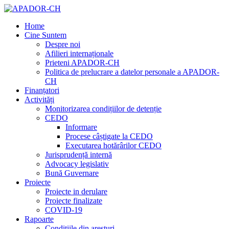
Home
Cine Suntem
Despre noi
Afilieri internaționale
Prieteni APADOR-CH
Politica de prelucrare a datelor personale a APADOR-
CH
Finanțatori
Activități
Monitorizarea condițiilor de detenție
CEDO
Informare
Procese câștigate la CEDO
Executarea hotărârilor CEDO
Jurisprudență internă
Advocacy legislativ
Bună Guvernare
Proiecte
Proiecte in derulare
Proiecte finalizate
COVID-19
Rapoarte
Condițiile din aresturi