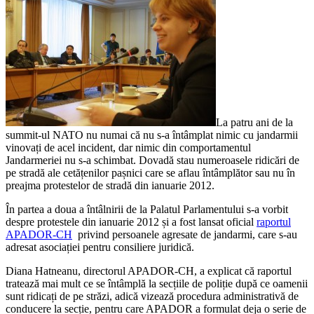
La patru ani de la
summit-ul NATO nu numai că nu s-a întâmplat nimic cu jandarmii
vinovați de acel incident, dar nimic din comportamentul
Jandarmeriei nu s-a schimbat. Dovadă stau numeroasele ridicări de
pe stradă ale cetățenilor pașnici care se aflau întâmplător sau nu în
preajma protestelor de stradă din ianuarie 2012.
În partea a doua a întâlnirii de la Palatul Parlamentului s-a vorbit
despre protestele din ianuarie 2012 și a fost lansat oficial
raportul
APADOR-CH
privind persoanele agresate de jandarmi, care s-au
adresat asociației pentru consiliere juridică.
Diana Hatneanu, directorul APADOR-CH, a explicat că raportul
tratează mai mult ce se întâmplă la secțiile de poliție după ce oamenii
sunt ridicați de pe străzi, adică vizează procedura administrativă de
conducere la secție, pentru care APADOR a formulat deja o serie de