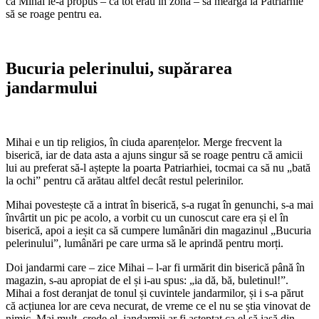
că Mihai le-a propus – că tot erau în zonă – să meargă la Patriarhie
să se roage pentru ea.
Bucuria pelerinului, supărarea
jandarmului
Mihai e un tip religios, în ciuda aparențelor. Merge frecvent la
biserică, iar de data asta a ajuns singur să se roage pentru că amicii
lui au preferat să-l aștepte la poarta Patriarhiei, tocmai ca să nu „bată
la ochi” pentru că arătau altfel decât restul pelerinilor.
Mihai povestește că a intrat în biserică, s-a rugat în genunchi, s-a mai
învârtit un pic pe acolo, a vorbit cu un cunoscut care era și el în
biserică, apoi a ieșit ca să cumpere lumânări din magazinul „Bucuria
pelerinului”, lumânări pe care urma să le aprindă pentru morți.
Doi jandarmi care – zice Mihai – l-ar fi urmărit din biserică până în
magazin, s-au apropiat de el și i-au spus: „ia dă, bă, buletinul!”.
Mihai a fost deranjat de tonul și cuvintele jandarmilor, și i s-a părut
că acțiunea lor are ceva necurat, de vreme ce el nu se știa vinovat de
nimic. Mai mult, crede el, jandarmii ar fi așteptat ca el să iasă din