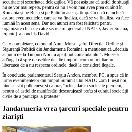
securitate și securitatea delegaților. Vă pot asigura că astfel de situații
nu se vor mai repeta, pentru că nu-l vom mai avea prea curând în
România și pe Bush și pe Putin în același timp. Cred că o anchetă
asupra evenimentelor, care se va finaliza, dacă se va finaliza, va face
lumină în acest sens. Dar noi atunci am fost felicitați pentru
organizare chiar de către secretarul general al NATO, Javier Solana,
[/quote] a conchis David.
Ca o completare, colonelul Aurel Moise, şeful Direcţiei Ordine şi
Siguranţă Publică din Jandarmeria Română, a menționat că „decizia
acțiunii de la Timpuri Noi i-a aparținut comandatului”. Moise a
adăugat că spre deosebire de alte timpuri acum un militar are
libertatea de a nu respecta ordinele, dacă le consideră ilegale.
În concluzie, parlamentarul Sergiu Andon, membru PC, a spus că în
urma evenimentelor din timpul Summit-ului NATO „om fi ieșit noi
bine ca stat polițienesc și ca oraș închis, dar ca societate pierdem,
pentru că astfel de manifestări descurajează pofta și curajul societății
civile de a participa la proteste”.
Jandarmeria vrea țarcuri speciale pentru
ziariști