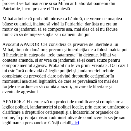
procesul verbal mai scrie și să Mihai ar fi abordat oamenii din
Patriarhie, lucru pe care el îl contestă.
Mihai admite că probabil mirosea a băutură, de vreme ce noaptea
băuse cu amicii, înainte să vină la Patriarhie, dar ăsta nu era un
motiv ca jandarmii să se comporte așa, mai ales că el nu făcuse
nimic ca să deranjeze slujba sau oamenii din jur.
Avocatul APADOR-CH consideră că privarea de libertate a lui
Mihai, timp de două ore, precum și interdiciția de a folosi toaleta pot
fi încadrate în categoria „rele tratamente” în detenție. Mihai va
contesta amenda, și ar vrea ca jandarmii să-și ceară scuze pentru
comportamentul agresiv. Probabil nu le va primi vreodată. Dar cazul
lui este încă o dovadă că legile poliției și jandarmeriei trebuie
completate cu prevederi clare privind drepturile cetățenilor în
momentul așa-zisei legitimări, de care se prevalează tot mai des
forțele de ordine ca să comită abuzuri, privare de libertate și
eventuale agresiuni.
APADOR-CH derulează un proiect de modificare și completare a
legilor poliției, jandarmeriei și poliției locale, prin care se urmărește o
clarificare a drepturilor cetățenești și a îndatoririlor organelor de
ordine, în privința măsurii administrative de conducere la secție sau
legitimare a persoanelor. Găsiți detalii
aici
.