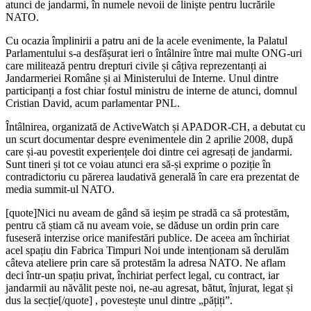
atunci de jandarmi, în numele nevoii de liniște pentru lucrările
NATO.
Cu ocazia împlinirii a patru ani de la acele evenimente, la Palatul
Parlamentului s-a desfășurat ieri o întâlnire între mai multe ONG-uri
care militează pentru drepturi civile și câțiva reprezentanți ai
Jandarmeriei Române și ai Ministerului de Interne. Unul dintre
participanți a fost chiar fostul ministru de interne de atunci, domnul
Cristian David, acum parlamentar PNL.
Întâlnirea, organizată de ActiveWatch și APADOR-CH, a debutat cu
un scurt documentar despre evenimentele din 2 aprilie 2008, după
care și-au povestit experiențele doi dintre cei agresați de jandarmi.
Sunt tineri și tot ce voiau atunci era să-și exprime o poziție în
contradictoriu cu părerea laudativă generală în care era prezentat de
media summit-ul NATO.
[quote]Nici nu aveam de gând să ieșim pe stradă ca să protestăm,
pentru că știam că nu aveam voie, se dăduse un ordin prin care
fuseseră interzise orice manifestări publice. De aceea am închiriat
acel spațiu din Fabrica Timpuri Noi unde intenționam să derulăm
câteva ateliere prin care să protestăm la adresa NATO. Ne aflam
deci într-un spațiu privat, închiriat perfect legal, cu contract, iar
jandarmii au năvălit peste noi, ne-au agresat, bătut, înjurat, legat și
dus la secție[/quote] , povestește unul dintre „pățiți”.