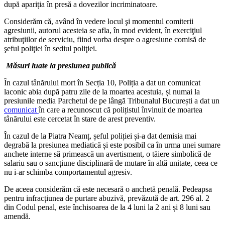
după apariția în presă a dovezilor incriminatoare.
Considerăm că, având în vedere locul şi momentul comiterii
agresiunii, autorul acesteia se afla, în mod evident, în exerciţiul
atribuţiilor de serviciu, fiind vorba despre o agresiune comisă de
şeful poliţiei în sediul poliţiei.
Măsuri luate la presiunea publică
În cazul tânărului mort în Secția 10, Poliția a dat un comunicat
laconic abia după patru zile de la moartea acestuia, și numai la
presiunile media Parchetul de pe lângă Tribunalul București a dat un
comunicat
în care a recunoscut că polițistul învinuit de moartea
tânărului este cercetat în stare de arest preventiv.
În cazul de la Piatra Neamț, șeful poliției și-a dat demisia mai
degrabă la presiunea mediatică și este posibil ca în urma unei sumare
anchete interne să primească un avertisment, o tăiere simbolică de
salariu sau o sancțiune disciplinară de mutare în altă unitate, ceea ce
nu i-ar schimba comportamentul agresiv.
De aceea considerăm că este necesară o anchetă penală. Pedeapsa
pentru infracțiunea de purtare abuzivă, prevăzută de art. 296 al. 2
din Codul penal, este închisoarea de la 4 luni la 2 ani și 8 luni sau
amendă.