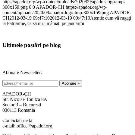
https://apador.org/wp-content/uploads/2020/09/apador-logo-tmp-
300x159.png
0
0
APADOR-CH
https://apador.org/wp-
content/uploads/2020/09/apador-logo-tmp-300x159.png
APADOR-
CH
2012-03-19 09:47:10
2012-03-19 09:47:10
Atenție cum vă rugați
la Patriarhie, ca să nu-i mâniați pe jandarmi
Ultimele postări pe blog
Abonare Newsletter:
APADOR-CH
Str. Nicolae Tonitza 8A
Sector 3 – Bucuresti
030113 Romania
Contactați-ne la
e-mail: office@apador.org