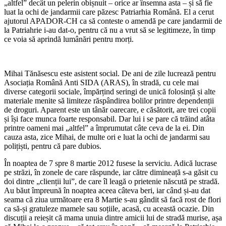
„altfel” decât un pelerin obișnuit – orice ar însemna asta – și să fie
luat la ochi de jandarmii care păzesc Patriarhia Română. El a cerut
ajutorul APADOR-CH ca să conteste o amendă pe care jandarmii de
la Patriahrie i-au dat-o, pentru că nu a vrut să se legitimeze, în timp
ce voia să aprindă lumânări pentru morți.
Mihai Tănăsescu este asistent social. De ani de zile lucrează pentru
Asociația Română Anti SIDA (ARAS), în stradă, cu cele mai
diverse categorii sociale, împărțind seringi de unică folosință și alte
materiale menite să limiteze răspândirea bolilor printre dependenții
de droguri. Aparent este un tânăr oarecare, e căsătorit, are trei copii
și își face munca foarte responsabil. Dar lui i se pare că trăind atâta
printre oameni mai „altfel” a împrumutat câte ceva de la ei. Din
cauza asta, zice Mihai, de multe ori e luat la ochi de jandarmi sau
polițiști, pentru că pare dubios.
În noaptea de 7 spre 8 martie 2012 fusese la serviciu. Adică lucrase
pe străzi, în zonele de care răspunde, iar către dimineață s-a găsit cu
doi dintre „clienții lui”, de care îl leagă o prietenie născută pe stradă.
Au băut împreună în noaptea aceea câteva beri, iar când și-au dat
seama că ziua următoare era 8 Martie s-au gândit să facă rost de flori
ca să-și gratuleze mamele sau soțiile, acasă, cu această ocazie. Din
discuții a reieșit că mama unuia dintre amicii lui de stradă murise, așa