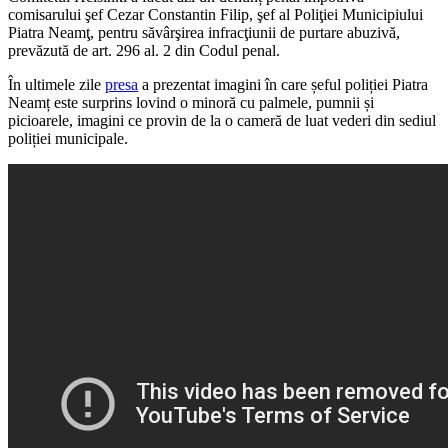
comisarului şef Cezar Constantin Filip, şef al Poliţiei Municipiului
Piatra Neamţ, pentru săvârşirea infracţiunii de purtare abuzivă,
prevăzută de art. 296 al. 2 din Codul penal.
În ultimele zile
presa
a prezentat imagini în care șeful poliției Piatra
Neamț este surprins lovind o minoră cu palmele, pumnii și
picioarele, imagini ce provin de la o cameră de luat vederi din sediul
poliției municipale.