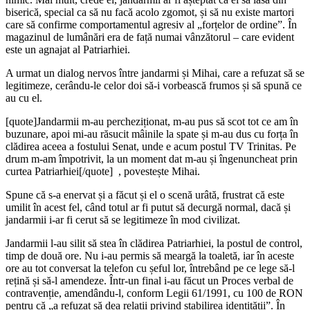
biserică, special ca să nu facă acolo zgomot, și să nu existe martori
care să confirme comportamentul agresiv al „forțelor de ordine”. În
magazinul de lumânări era de față numai vânzătorul – care evident
este un agnajat al Patriarhiei.
A urmat un dialog nervos între jandarmi și Mihai, care a refuzat să se
legitimeze, cerându-le celor doi să-i vorbească frumos și să spună ce
au cu el.
[quote]Jandarmii m-au percheziționat, m-au pus să scot tot ce am în
buzunare, apoi mi-au răsucit mâinile la spate și m-au dus cu forța în
clădirea aceea a fostului Senat, unde e acum postul TV Trinitas. Pe
drum m-am împotrivit, la un moment dat m-au și îngenuncheat prin
curtea Patriarhiei[/quote] , povestește Mihai.
Spune că s-a enervat și a făcut și el o scenă urâtă, frustrat că este
umilit în acest fel, când totul ar fi putut să decurgă normal, dacă și
jandarmii i-ar fi cerut să se legitimeze în mod civilizat.
Jandarmii l-au silit să stea în clădirea Patriarhiei, la postul de control,
timp de două ore. Nu i-au permis să meargă la toaletă, iar în aceste
ore au tot conversat la telefon cu șeful lor, întrebând pe ce lege să-l
rețină și să-l amendeze. Într-un final i-au făcut un Proces verbal de
contravenție, amendându-l, conform Legii 61/1991, cu 100 de RON
pentru că „a refuzat să dea relații privind stabilirea identității”. În