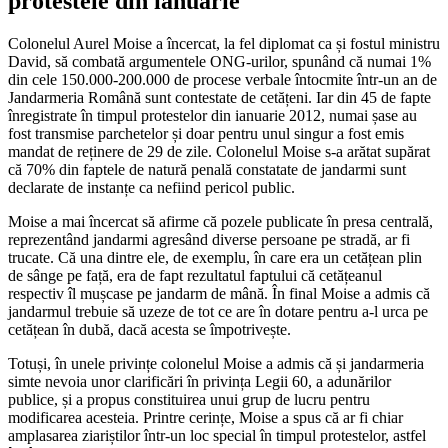
protestele din ianuarie
Colonelul Aurel Moise a încercat, la fel diplomat ca și fostul ministru
David, să combată argumentele ONG-urilor, spunând că numai 1%
din cele 150.000-200.000 de procese verbale întocmite într-un an de
Jandarmeria Română sunt contestate de cetățeni. Iar din 45 de fapte
înregistrate în timpul protestelor din ianuarie 2012, numai șase au
fost transmise parchetelor și doar pentru unul singur a fost emis
mandat de reținere de 29 de zile. Colonelul Moise s-a arătat supărat
că 70% din faptele de natură penală constatate de jandarmi sunt
declarate de instanțe ca nefiind pericol public.
Moise a mai încercat să afirme că pozele publicate în presa centrală,
reprezentând jandarmi agresând diverse persoane pe stradă, ar fi
trucate. Că una dintre ele, de exemplu, în care era un cetățean plin
de sânge pe față, era de fapt rezultatul faptului că cetățeanul
respectiv îl mușcase pe jandarm de mână. În final Moise a admis că
jandarmul trebuie să uzeze de tot ce are în dotare pentru a-l urca pe
cetățean în dubă, dacă acesta se împotrivește.
Totuși, în unele privințe colonelul Moise a admis că și jandarmeria
simte nevoia unor clarificări în privința Legii 60, a adunărilor
publice, și a propus constituirea unui grup de lucru pentru
modificarea acesteia. Printre cerințe, Moise a spus că ar fi chiar
amplasarea ziariștilor într-un loc special în timpul protestelor, astfel