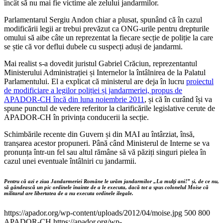
încât să nu mai fie victime ale zelului jandarmilor.
Parlamentarul Sergiu Andon chiar a plusat, spunând că în cazul
modificării legii ar trebui prevăzut ca ONG-urile pentru drepturile
omului să aibe câte un reprezentat la fiecare secție de poliție la care
se știe că vor deflui dubele cu suspecți aduși de jandarmi.
Mai realist s-a dovedit juristul Gabriel Crăciun, reprezentantul
Ministerului Administrației și Internelor la întâlnirea de la Palatul
Parlamentului. El a explicat că ministerul are deja în lucru
proiectul
de modificiare a legilor poliției și jandarmeriei, propus de
APADOR-CH încă din luna noiembrie 2011
, și că în curând își va
spune punctul de vedere referitor la clarificările legislative cerute de
APADOR-CH în privința conducerii la secție.
Schimbările recente din Guvern și din MAI au întârziat, însă,
tranșarea acestor propuneri. Până când Ministerul de Interne se va
pronunța într-un fel sau altul rămâne să vă păziți singuri pielea în
cazul unei eventuale întâlniri cu jandarmii.
Pentru că azi e ziua Jandarmeriei Române le urăm jandarmilor „La mulți ani!” și, de ce nu,
să gândească un pic ordinele înainte de a le executa, dacă tot a spus colonelul Moise că
militarul are libertatea de a nu executa ordinele ilegale.
https://apador.org/wp-content/uploads/2012/04/moise.jpg
500
800
APADOR-CH
https://apador.org/wp-