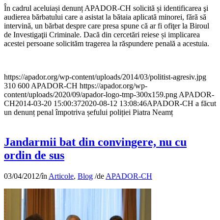
În cadrul aceluiași denunț APADOR-CH solicită și identificarea şi
audierea bărbatului care a asistat la bătaia aplicată minorei, fără să
intervină, un bărbat despre care presa spune că ar fi ofiţer la Biroul
de Investigaţii Criminale. Dacă din cercetări reiese și implicarea
acestei persoane solicităm tragerea la răspundere penală a acestuia.
https://apador.org/wp-content/uploads/2014/03/politist-agresiv.jpg
310
600
APADOR-CH
https://apador.org/wp-
content/uploads/2020/09/apador-logo-tmp-300x159.png
APADOR-
CH
2014-03-20 15:00:37
2020-08-12 13:08:46
APADOR-CH a făcut
un denunț penal împotriva șefului poliției Piatra Neamț
Jandarmii bat din convingere, nu cu
ordin de sus
03/04/2012
/
în
Articole
,
Blog
/
de
APADOR-CH