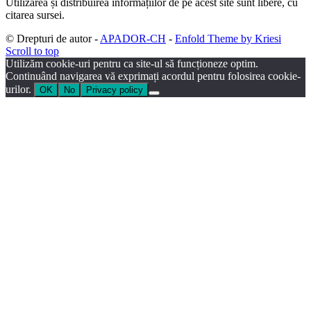
Utilizarea și distribuirea informațiilor de pe acest site sunt libere, cu
citarea sursei.
© Drepturi de autor -
APADOR-CH
-
Enfold Theme by Kriesi
Scroll to top
Utilizăm cookie-uri pentru ca site-ul să funcționeze optim.
Continuând navigarea vă exprimați acordul pentru folosirea cookie-
urilor.
OK
No
Privacy policy