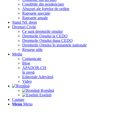
Condițiile din penitenciare
Abuzuri ale forțelor de ordine
Rapoarte speciale
Rapoarte anuale
Statul NE drept
Drepturi Civile
Ce sunt drepturile omului
Drepturile Omului la CEDO
Drepturile Omului dupa CEDO
Drepturile Omului în instantele nationale
Resurse utile
Media
Comunicate
Blog
APADOR-CH
în presă
Editoriale Adevărul
Video
Română
English
Cautare
Menu
Menu