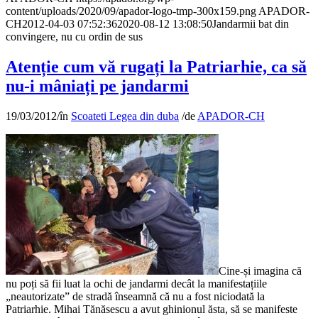
content/uploads/2020/09/apador-logo-tmp-300x159.png
APADOR-
CH
2012-04-03 07:52:36
2020-08-12 13:08:50
Jandarmii bat din
convingere, nu cu ordin de sus
Atenție cum vă rugați la Patriarhie, ca să
nu-i mâniați pe jandarmi
19/03/2012
/
în
Scoateti Legea din duba
/
de
APADOR-CH
Cine-și imagina că
nu poți să fii luat la ochi de jandarmi decât la manifestațiile
„neautorizate” de stradă înseamnă că nu a fost niciodată la
Patriarhie. Mihai Tănăsescu a avut ghinionul ăsta, să se manifeste