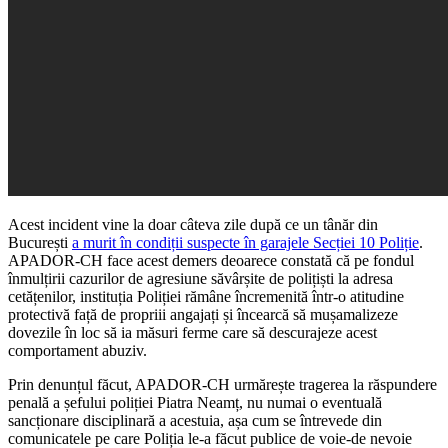
Acest incident vine la doar câteva zile după ce un tânăr din
București
a murit în condiții suspecte în garajele Secției 10 Poliție
.
APADOR-CH face acest demers deoarece constată că pe fondul
înmulțirii cazurilor de agresiune săvârșite de polițiști la adresa
cetățenilor, instituția Poliției rămâne încremenită într-o atitudine
protectivă față de propriii angajați și încearcă să mușamalizeze
dovezile în loc să ia măsuri ferme care să descurajeze acest
comportament abuziv.
Prin denunțul făcut, APADOR-CH urmărește tragerea la răspundere
penală a șefului poliției Piatra Neamț, nu numai o eventuală
sancționare disciplinară a acestuia, așa cum se întrevede din
comunicatele pe care Poliția le-a făcut publice de voie-de nevoie