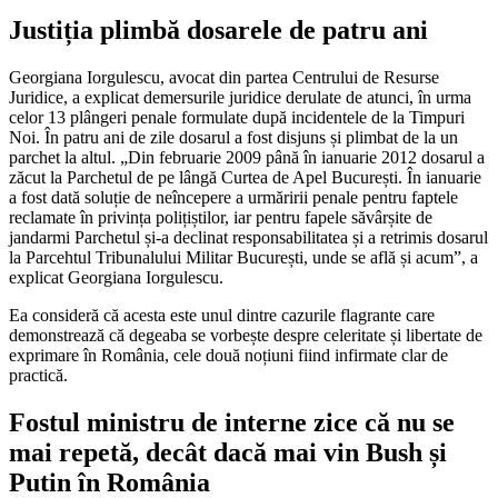
Justiția plimbă dosarele de patru ani
Georgiana Iorgulescu, avocat din partea Centrului de Resurse
Juridice, a explicat demersurile juridice derulate de atunci, în urma
celor 13 plângeri penale formulate după incidentele de la Timpuri
Noi. În patru ani de zile dosarul a fost disjuns și plimbat de la un
parchet la altul. „Din februarie 2009 până în ianuarie 2012 dosarul a
zăcut la Parchetul de pe lângă Curtea de Apel București. În ianuarie
a fost dată soluție de neîncepere a urmăririi penale pentru faptele
reclamate în privința polițiștilor, iar pentru fapele săvârșite de
jandarmi Parchetul și-a declinat responsabilitatea și a retrimis dosarul
la Parcehtul Tribunalului Militar București, unde se află și acum”, a
explicat Georgiana Iorgulescu.
Ea consideră că acesta este unul dintre cazurile flagrante care
demonstrează că degeaba se vorbește despre celeritate și libertate de
exprimare în România, cele două noțiuni fiind infirmate clar de
practică.
Fostul ministru de interne zice că nu se
mai repetă, decât dacă mai vin Bush și
Putin în România