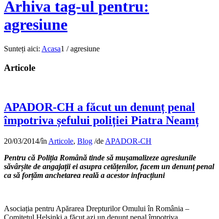
Arhiva tag-ul pentru:
agresiune
Sunteți aici:
Acasa
1
/
agresiune
Articole
APADOR-CH a făcut un denunț penal
împotriva șefului poliției Piatra Neamț
20/03/2014
/
în
Articole
,
Blog
/
de
APADOR-CH
Pentru că Poliția Română tinde să mușamalizeze agresiunile
săvârșite de angajații ei asupra cetățenilor, facem un denunț penal
ca să forțăm anchetarea reală a acestor infracțiuni
Asociația pentru Apărarea Drepturilor Omului în România –
Comitetul Helsinki a făcut azi un denunț penal împotriva