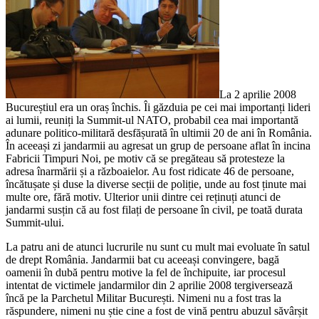
La 2 aprilie 2008
Bucureștiul era un oraș închis. Îi găzduia pe cei mai importanți lideri
ai lumii, reuniți la Summit-ul NATO, probabil cea mai importantă
adunare politico-militară desfășurată în ultimii 20 de ani în România.
În aceeași zi jandarmii au agresat un grup de persoane aflat în incina
Fabricii Timpuri Noi, pe motiv că se pregăteau să protesteze la
adresa înarmării și a războaielor. Au fost ridicate 46 de persoane,
încătușate și duse la diverse secții de poliție, unde au fost ținute mai
multe ore, fără motiv. Ulterior unii dintre cei reținuți atunci de
jandarmi susțin că au fost filați de persoane în civil, pe toată durata
Summit-ului.
La patru ani de atunci lucrurile nu sunt cu mult mai evoluate în satul
de drept România. Jandarmii bat cu aceeași convingere, bagă
oamenii în dubă pentru motive la fel de închipuite, iar procesul
intentat de victimele jandarmilor din 2 aprilie 2008 tergiversează
încă pe la Parchetul Militar București. Nimeni nu a fost tras la
răspundere, nimeni nu știe cine a fost de vină pentru abuzul săvârșit