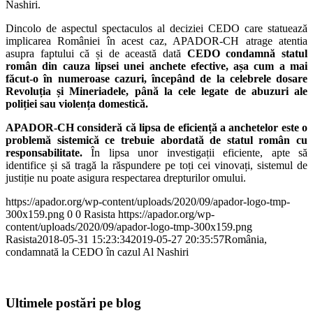
Nashiri.
Dincolo de aspectul spectaculos al deciziei CEDO care statuează
implicarea României în acest caz, APADOR-CH atrage atentia
asupra faptului că și de această dată
CEDO condamnă statul
român din cauza lipsei unei anchete efective, așa cum a mai
făcut-o în numeroase cazuri, începând de la celebrele dosare
Revoluția și Mineriadele, până la cele legate de abuzuri ale
poliției sau violența domestică.
APADOR-CH consideră că lipsa de eficiență a anchetelor este o
problemă sistemică ce trebuie abordată de statul român cu
responsabilitate.
În lipsa unor investigații eficiente, apte să
identifice și să tragă la răspundere pe toți cei vinovați, sistemul de
justiție nu poate asigura respectarea drepturilor omului.
https://apador.org/wp-content/uploads/2020/09/apador-logo-tmp-
300x159.png
0
0
Rasista
https://apador.org/wp-
content/uploads/2020/09/apador-logo-tmp-300x159.png
Rasista
2018-05-31 15:23:34
2019-05-27 20:35:57
România,
condamnată la CEDO în cazul Al Nashiri
Ultimele postări pe blog