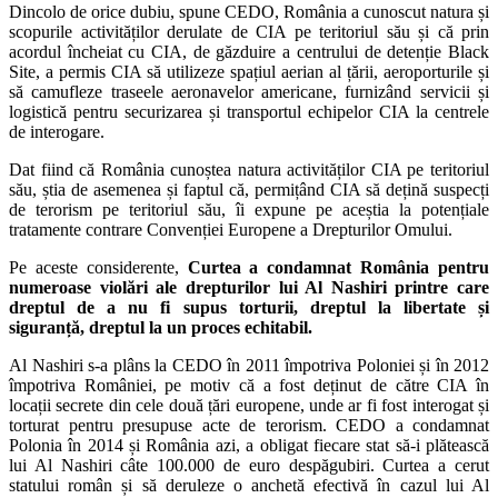
Dincolo de orice dubiu, spune CEDO, România a cunoscut natura și
scopurile activităților derulate de CIA pe teritoriul său și că prin
acordul încheiat cu CIA, de găzduire a centrului de detenție Black
Site, a permis CIA să utilizeze spațiul aerian al țării, aeroporturile și
să camufleze traseele aeronavelor americane, furnizând servicii și
logistică pentru securizarea și transportul echipelor CIA la centrele
de interogare.
Dat fiind că România cunoștea natura activităților CIA pe teritoriul
său, știa de asemenea și faptul că, permițând CIA să dețină suspecți
de terorism pe teritoriul său, îi expune pe aceștia la potențiale
tratamente contrare Convenției Europene a Drepturilor Omului.
Pe aceste considerente,
Curtea a condamnat România pentru
numeroase violări ale drepturilor lui Al Nashiri printre care
dreptul de a nu fi supus torturii, dreptul la libertate și
siguranță, dreptul la un proces echitabil.
Al Nashiri s-a plâns la CEDO în 2011 împotriva Poloniei și în 2012
împotriva României, pe motiv că a fost deținut de către CIA în
locații secrete din cele două țări europene, unde ar fi fost interogat și
torturat pentru presupuse acte de terorism. CEDO a condamnat
Polonia în 2014 și România azi, a obligat fiecare stat să-i plătească
lui Al Nashiri câte 100.000 de euro despăgubiri. Curtea a cerut
statului român și să deruleze o anchetă efectivă în cazul lui Al