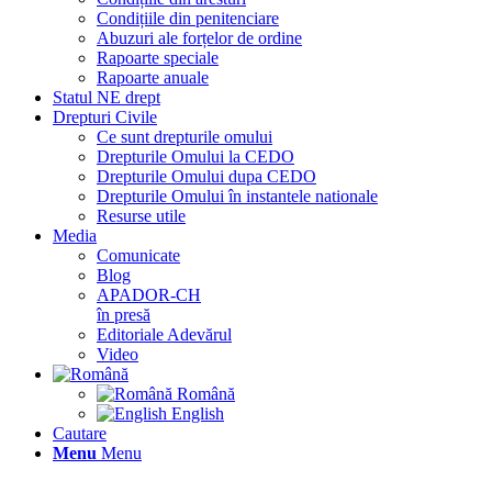
Condițiile din penitenciare
Abuzuri ale forțelor de ordine
Rapoarte speciale
Rapoarte anuale
Statul NE drept
Drepturi Civile
Ce sunt drepturile omului
Drepturile Omului la CEDO
Drepturile Omului dupa CEDO
Drepturile Omului în instantele nationale
Resurse utile
Media
Comunicate
Blog
APADOR-CH
în presă
Editoriale Adevărul
Video
Română
English
Cautare
Menu
Menu