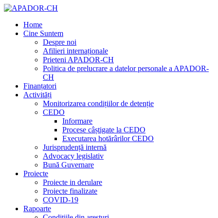
Home
Cine Suntem
Despre noi
Afilieri internaționale
Prieteni APADOR-CH
Politica de prelucrare a datelor personale a APADOR-
CH
Finanțatori
Activități
Monitorizarea condițiilor de detenție
CEDO
Informare
Procese câștigate la CEDO
Executarea hotărârilor CEDO
Jurisprudență internă
Advocacy legislativ
Bună Guvernare
Proiecte
Proiecte in derulare
Proiecte finalizate
COVID-19
Rapoarte
Condițiile din aresturi