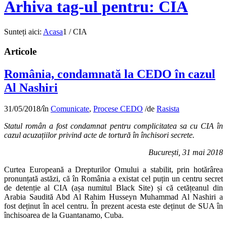
Arhiva tag-ul pentru: CIA
Sunteți aici:
Acasa
1
/
CIA
Articole
România, condamnată la CEDO în cazul
Al Nashiri
31/05/2018
/
în
Comunicate
,
Procese CEDO
/
de
Rasista
Statul român a fost condamnat pentru complicitatea sa cu CIA
în
cazul acuzațiilor privind acte de tortură în închisori secrete.
București, 31 mai 2018
Curtea Europeană a Drepturilor Omului a stabilit, prin hotărârea
pronunțată astăzi, că în România a existat cel puțin un centru secret
de detenție al CIA (așa numitul Black Site) și că cetățeanul din
Arabia Saudită Abd Al Rahim Husseyn Muhammad Al Nashiri a
fost deținut în acel centru. În prezent acesta este deținut de SUA în
închisoarea de la Guantanamo, Cuba.