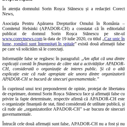
În atenția domnului Sorin Roșca Stănescu și a redacției Corect
News,
Asociația Pentru Apărarea Drepturilor Omului în România –
Comitetul Helsinki (APADOR-CH) a constatat că în editorialul
publicat de domnul Sorin Roșca Stănescu pe site-ul
www.corectnews.com
la data de 19 iulie 2020, cu titlul „
Caz unic în
lume, românii sunt întemnițați în spitale
” există două afirmații false
pe care vă solicităm să le corectați.
Informațiile false se regăsesc în paragraful: „
Am aflat că una dintre
explicații constă în finanțarea de către stat a activităților APADOR-
CH, considerată o organizație de interes public. Și că o altă
explicație este că rude apropiate ale unora dintre organizatorii
APADOR-CH se bucură de sinecuri guvenamentale.”
În cuprinsul unui text preponderent de opinie, protejat de libertatea
de exprimare, domnul Sorin Roșca Stănescu face și afirmații false cu
privire la fapte determinate, respectiv afirmă că APADOR-CH este
o organizație finanțată de stat, fiind considerată de utilitate publică, și
că rude ale „organizatorilor APADOR-CH” s-ar bucura de sinecuri
guvernamentale.
Întrucât cele două afirmații sunt false, APADOR-CH nu a fost și nu