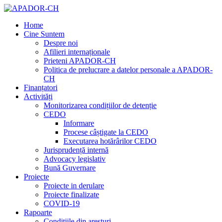
Home
Cine Suntem
Despre noi
Afilieri internaționale
Prieteni APADOR-CH
Politica de prelucrare a datelor personale a APADOR-
CH
Finanțatori
Activități
Monitorizarea condițiilor de detenție
CEDO
Informare
Procese câștigate la CEDO
Executarea hotărârilor CEDO
Jurisprudență internă
Advocacy legislativ
Bună Guvernare
Proiecte
Proiecte in derulare
Proiecte finalizate
COVID-19
Rapoarte
Condițiile din aresturi