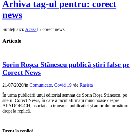
Arhiva tag-ul pentru: corect
news
Sunteți aici:
Acasa
1
/
corect news
Articole
Sorin Roșca Stănescu publică știri false pe
Corect News
21/07/2020
/
în
Comunicate
,
Covid 19
/
de
Rasista
În urma publicării unui editorial semnat de Sorin Roșa Stănescu, pe
site-ul Corect News, în care a făcut afirmații mincinoase despre
APADOR-CH, asociația a transmis publicației și autorului următorul
drept la replică.
Drept la replică