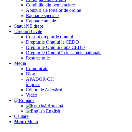
Condițiile din penitenciare
Abuzuri ale forțelor de ordine
Rapoarte speciale
Rapoarte anuale
Statul NE drept
Drepturi Civile
Ce sunt drepturile omului
Drepturile Omului la CEDO
Drepturile Omului dupa CEDO
Drepturile Omului în instantele nationale
Resurse utile
Media
Comunicate
Blog
APADOR-CH
în presă
Editoriale Adevărul
Video
Română
English
Cautare
Menu
Menu