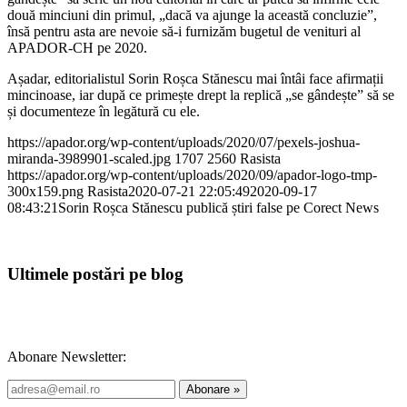
două minciuni din primul, „dacă va ajunge la această concluzie”,
însă pentru asta are nevoie să-i furnizăm bugetul de venituri al
APADOR-CH pe 2020.
Așadar, editorialistul Sorin Roșca Stănescu mai întâi face afirmații
mincinoase, iar după ce primește drept la replică „se gândește” să se
și documenteze în legătură cu ele.
https://apador.org/wp-content/uploads/2020/07/pexels-joshua-
miranda-3989901-scaled.jpg
1707
2560
Rasista
https://apador.org/wp-content/uploads/2020/09/apador-logo-tmp-
300x159.png
Rasista
2020-07-21 22:05:49
2020-09-17
08:43:21
Sorin Roșca Stănescu publică știri false pe Corect News
Ultimele postări pe blog
Abonare Newsletter: