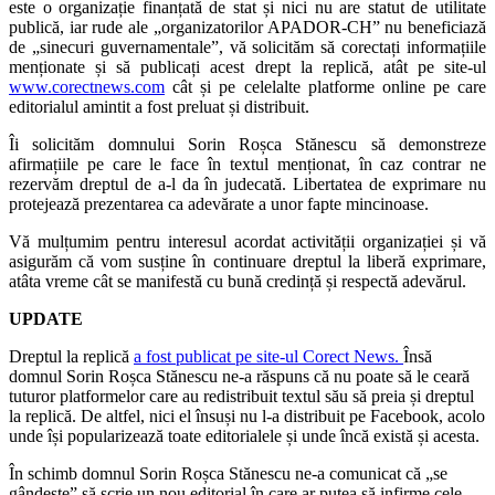
este o organizație finanțată de stat și nici nu are statut de utilitate
publică, iar rude ale „organizatorilor APADOR-CH” nu beneficiază
de „sinecuri guvernamentale”, vă solicităm să corectați informațiile
menționate și să publicați acest drept la replică, atât pe site-ul
www.corectnews.com
cât și pe celelalte platforme online pe care
editorialul amintit a fost preluat și distribuit.
Îi solicităm domnului Sorin Roșca Stănescu să demonstreze
afirmațiile pe care le face în textul menționat, în caz contrar ne
rezervăm dreptul de a-l da în judecată. Libertatea de exprimare nu
protejează prezentarea ca adevărate a unor fapte mincinoase.
Vă mulțumim pentru interesul acordat activității organizației și vă
asigurăm că vom susține în continuare dreptul la liberă exprimare,
atâta vreme cât se manifestă cu bună credință și respectă adevărul.
UPDATE
Dreptul la replică
a fost publicat pe site-ul Corect News.
Însă
domnul Sorin Roșca Stănescu ne-a răspuns că nu poate să le ceară
tuturor platformelor care au redistribuit textul său să preia și dreptul
la replică. De altfel, nici el însuși nu l-a distribuit pe Facebook, acolo
unde își popularizează toate editorialele și unde încă există și acesta.
În schimb domnul Sorin Roșca Stănescu ne-a comunicat că „se
gândește” să scrie un nou editorial în care ar putea să infirme cele