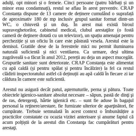
adulţi, opt minori și o femeie. Cinci persoane (patru bărbați și un
minor erau condamnați), restul se aflau în arest preventiv. CRAP
Constanța dispune de 13 camere de deținere cumulând o suprafață
de aproximativ 180 de mp inclusiv grupul sanitar format dintr-un
WC, o chiuvetă şi un duş. În arest mai există biroul
supraveghetorilor, cabinetul medical, clubul arestaţilor (o fostă
cameră de deţinere dotată cu un televizor), un spațiu amenajat pentru
percheziție și un oficiu în care este păstrată vesela. Arestul este la
demisol. Gratiile dese de la ferestrele mici nu permit iluminarea
naturală suficientă și nici ventilarea. Ca urmare, deși ultima
zugrăveală s-a făcut în anul 2012, pereții au deja un aspect mucegăit.
Grupurile sanitare sunt deteriorate. CRAP Constanța este alimentat
cu apă caldă (și pentru spălat și pentru încălzire) la fel ca restul
clădirii inspectoratului astfel că deținuții au apă caldă în fiecare zi iar
căldura în camere este suficientă.
Arestul nu asigură decât patul, aşternuturile, perna şi pătura. Toate
obiectele igienico-sanitare absolut necesare – săpun, pastă de dinţi şi
de ras, detergenţi, hârtie igienică etc. – sunt fie aduse în bagajul
personal la reţinere/arestare, fie furnizate ulterior de aparţinători, fie
cumpărate. Trebuie semnalată în acest context o îmbunătățire a
practicilor constatate cu ocazia vizitei anterioare și anume faptul că
acum polțiștii de la arestul din Constanţa fac cumpărături pentru
arestaţi.