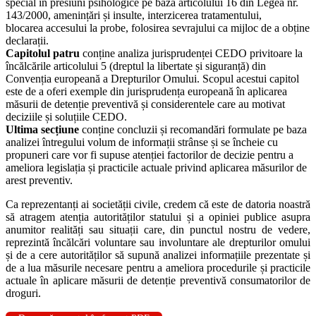
special în presiuni psihologice pe baza articolului 16 din Legea nr.
143/2000, amenințări și insulte, interzicerea tratamentului,
blocarea accesului la probe, folosirea sevrajului ca mijloc de a obține
declarații.
Capitolul patru
conține analiza jurisprudenței CEDO privitoare la
încălcările articolului 5 (dreptul la libertate și siguranță) din
Convenția europeană a Drepturilor Omului. Scopul acestui capitol
este de a oferi exemple din jurisprudența europeană în aplicarea
măsurii de detenție preventivă și considerentele care au motivat
deciziile și soluțiile CEDO.
Ultima secțiune
conține concluzii și recomandări formulate pe baza
analizei întregului volum de informații strânse și se încheie cu
propuneri care vor fi supuse atenției factorilor de decizie pentru a
ameliora legislația și practicile actuale privind aplicarea măsurilor de
arest preventiv.
Ca reprezentanți ai societății civile, credem că este de datoria noastră
să atragem atenția autorităților statului și a opiniei publice asupra
anumitor realități sau situații care, din punctul nostru de vedere,
reprezintă încălcări voluntare sau involuntare ale drepturilor omului
și de a cere autorităților să supună analizei informațiile prezentate și
de a lua măsurile necesare pentru a ameliora procedurile și practicile
actuale în aplicare măsurii de detenție preventivă consumatorilor de
droguri.