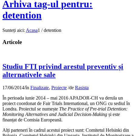
Arhiva tag-ul pentru:
detention
Sunteți aici:
Acasa
1
/
detention
Articole
Studiu FTI privind arestul preventiv și
alternativele sale
17/06/2014
/
în
Finalizate
,
Proiecte
/
de
Rasista
În perioada iunie 2014 – mai 2016 APADOR-CH va derula un
proiect coordonat de Fair Trials International, un ONG cu sediul în
Londra. Proiectul se numește
The Practice of Pre-trial Detention:
Monitoring Alternatives and Judicial Decision-Making
și este
finanțat de Comisia Europeană.
Alți parteneri în cadrul acestui proiect sunt: Comitetul Helsinki din
Polonia, Comitetul Helsinki din Ungaria, Institutul de Monitorizare a