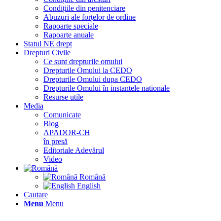
Condițiile din penitenciare
Abuzuri ale forțelor de ordine
Rapoarte speciale
Rapoarte anuale
Statul NE drept
Drepturi Civile
Ce sunt drepturile omului
Drepturile Omului la CEDO
Drepturile Omului dupa CEDO
Drepturile Omului în instantele nationale
Resurse utile
Media
Comunicate
Blog
APADOR-CH
în presă
Editoriale Adevărul
Video
Română
English
Cautare
Menu
Menu