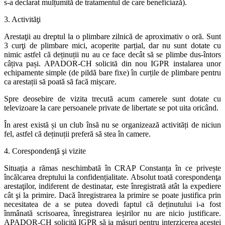
s-a declarat mulțumită de tratamentul de care beneficiază).
3. Activităţi
Arestaţii au dreptul la o plimbare zilnică de aproximativ o oră. Sunt
3 curţi de plimbare mici, acoperite parțial, dar nu sunt dotate cu
nimic astfel că deținuții nu au ce face decât să se plimbe dus-întors
câțiva pași. APADOR-CH solicită din nou IGPR instalarea unor
echipamente simple (de pildă bare fixe) în curțile de plimbare pentru
ca arestații să poată să facă mișcare.
Spre deosebire de vizita trecută acum camerele sunt dotate cu
televizoare la care persoanele private de libertate se pot uita oricând.
În arest există și un club însă nu se organizează activități de niciun
fel, astfel că deținuții preferă să stea în camere.
4. Corespondenţă şi vizite
Situația a rămas neschimbată în CRAP Constanța în ce privește
încălcarea dreptului la confidențialitate. Absolut toată corespondenţa
arestaţilor, indiferent de destinatar, este înregistrată atât la expediere
cât şi la primire. Dacă înregistrarea la primire se poate justifica prin
necesitatea de a se putea dovedi faptul că deținutului i-a fost
înmânată scrisoarea, înregistrarea ieșirilor nu are nicio justificare.
APADOR-CH solicită IGPR să ia măsuri pentru interzicerea acestei