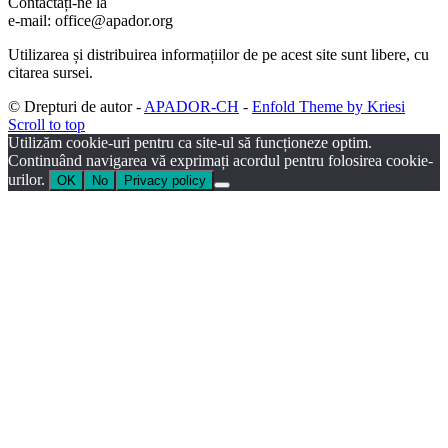
Contactați-ne la
e-mail: office@apador.org
Utilizarea și distribuirea informațiilor de pe acest site sunt libere, cu
citarea sursei.
© Drepturi de autor -
APADOR-CH
-
Enfold Theme by Kriesi
Scroll to top
Utilizăm cookie-uri pentru ca site-ul să funcționeze optim.
Continuând navigarea vă exprimați acordul pentru folosirea cookie-
urilor.
OK
No
Privacy policy