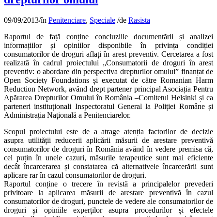
09/09/2013
/
în
Penitenciare
,
Speciale
/
de
Rasista
Raportul de față conține concluziile documentării și analizei
informațiilor și opiniilor disponibile în privința condiției
consumatorilor de droguri aflați în arest preventiv. Cercetarea a fost
realizată în cadrul proiectului „Consumatorii de droguri în arest
preventiv: o abordare din perspectiva drepturilor omului” finanțat de
Open Society Foundations și executat de către Romanian Harm
Reduction Network, având drept partener principal Asociația Pentru
Apărarea Drepturilor Omului în România –Comitetul Helsinki și ca
parteneri instituționali Inspectoratul General la Poliției Române și
Administrația Națională a Penitenciarelor.
Scopul proiectului este de a atrage atenția factorilor de decizie
asupra utilității reducerii aplicării măsurii de arestare preventivă
consumatorilor de droguri în România având în vedere premisa că,
cel puțin în unele cazuri, măsurile terapeutice sunt mai eficiente
decât încarcerarea și constatarea că alternativele încarcerării sunt
aplicare rar în cazul consumatorilor de droguri.
Raportul conține o trecere în revistă a principalelor prevederi
privitoare la aplicarea măsurii de arestare preventivă în cazul
consumatorilor de droguri, punctele de vedere ale consumatorilor de
droguri și opiniile experților asupra procedurilor și efectele