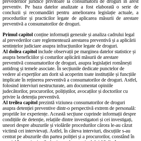
prevederilor juridice privitoare la consumatorii de droguri în arest
preventiv. Pe baza datelor analizate a fost elaborată o serie de
concluzii și recomandări pentru ameliorarea legislație actuale, a
procedurilor și practicilor legate de aplicarea măsurii de arestare
preventivă a consumatorilor de droguri.
Primul capitol
conține informații generale și analiza cadrului legal
al prevederilor care reglementează arestarea preventivă și a aplicării
sentințelor judiciare asupra infracțiunilor legate de droguri.
Al doilea capitol
include observații pe marginea datelor statistice și
asupra beneficiilor și costurilor aplicării măsurii de arestare
preventivă consumatorilor de droguri, asupra legislației românești
antidrog și temele asociate. În secțiunile dedicate punctelor de
vedere al experților am dorit să acoperim toate instituțiile și funcțiile
implicate în reținerea preventivă a consumatorilor de droguri. Astfel,
folosind interviuri nestructurate, am documentat opiniile
judecătorilor, procurorilor, polițiștilor, avocaților și doctorilor cu
privire la detenția preventivă.
Al treilea capitol
prezintă viziunea consumatorilor de droguri
asupra detenției preventive dintr-o perspectivă extrem de personală:
propriile lor experiențe. Această secțiune cuprinde informații despre
condițiile de detenție, relațiile dintre investigatori și cei investigați,
uneori despre abuzurile și violările procedurilor cărora le-au căzut
victimă cei intervievați. Astfel, în câteva interviuri, discuțiile s-au
centrat pe abuzurile din partea poliției și a procurorilor, constând în