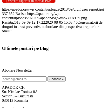
Descarcă raportul în format PDF
https://apador.org/wp-content/uploads/2013/09/drug-user-report.jpg
337
652
Rasista
https://apador.org/wp-
content/uploads/2020/09/apador-logo-tmp-300x159.png
Rasista
2013-09-09 12:17:22
2020-08-05 15:03:45
Consumatorii de
droguri în arest preventiv, o abordare din perspectiva drepturilor
omului
Ultimele postări pe blog
Abonare Newsletter:
APADOR-CH
Str. Nicolae Tonitza 8A
Sector 3 – Bucuresti
030113 Romania