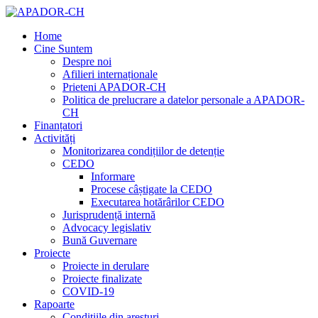
Home
Cine Suntem
Despre noi
Afilieri internaționale
Prieteni APADOR-CH
Politica de prelucrare a datelor personale a APADOR-
CH
Finanțatori
Activități
Monitorizarea condițiilor de detenție
CEDO
Informare
Procese câștigate la CEDO
Executarea hotărârilor CEDO
Jurisprudență internă
Advocacy legislativ
Bună Guvernare
Proiecte
Proiecte in derulare
Proiecte finalizate
COVID-19
Rapoarte
Condițiile din aresturi