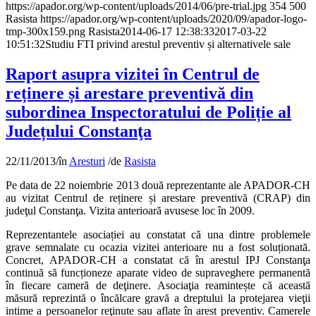
https://apador.org/wp-content/uploads/2014/06/pre-trial.jpg
354
500
Rasista
https://apador.org/wp-content/uploads/2020/09/apador-logo-
tmp-300x159.png
Rasista
2014-06-17 12:38:33
2017-03-22
10:51:32
Studiu FTI privind arestul preventiv și alternativele sale
Raport asupra vizitei în Centrul de
reținere și arestare preventivă din
subordinea Inspectoratului de Poliție al
Județului Constanţa
22/11/2013
/
în
Aresturi
/
de
Rasista
Pe data de 22 noiembrie 2013 două reprezentante ale APADOR-CH
au vizitat Centrul de reținere și arestare preventivă (CRAP) din
judeţul Constanţa. Vizita anterioară avusese loc în 2009.
Reprezentantele asociației au constatat că una dintre problemele
grave semnalate cu ocazia vizitei anterioare nu a fost soluționată.
Concret, APADOR-CH a constatat că în arestul IPJ Constanţa
continuă să funcționeze aparate video de supraveghere permanentă
în fiecare cameră de deţinere. Asociaţia reamintește că această
măsură reprezintă o încălcare gravă a dreptului la protejarea vieţii
intime a persoanelor reţinute sau aflate în arest preventiv. Camerele