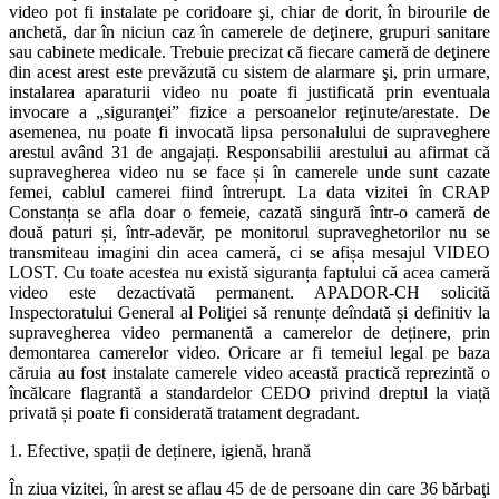
video pot fi instalate pe coridoare şi, chiar de dorit, în birourile de
anchetă, dar în niciun caz în camerele de deţinere, grupuri sanitare
sau cabinete medicale. Trebuie precizat că fiecare cameră de deţinere
din acest arest este prevăzută cu sistem de alarmare şi, prin urmare,
instalarea aparaturii video nu poate fi justificată prin eventuala
invocare a „siguranţei” fizice a persoanelor reţinute/arestate. De
asemenea, nu poate fi invocată lipsa personalului de supraveghere
arestul având 31 de angajați. Responsabilii arestului au afirmat că
supravegherea video nu se face și în camerele unde sunt cazate
femei, cablul camerei fiind întrerupt. La data vizitei în CRAP
Constanța se afla doar o femeie, cazată singură într-o cameră de
două paturi și, într-adevăr, pe monitorul supraveghetorilor nu se
transmiteau imagini din acea cameră, ci se afișa mesajul VIDEO
LOST. Cu toate acestea nu există siguranța faptului că acea cameră
video este dezactivată permanent. APADOR-CH solicită
Inspectoratului General al Poliţiei să renunțe deîndată și definitiv la
supravegherea video permanentă a camerelor de deținere, prin
demontarea camerelor video. Oricare ar fi temeiul legal pe baza
căruia au fost instalate camerele video această practică reprezintă o
încălcare flagrantă a standardelor CEDO privind dreptul la viață
privată și poate fi considerată tratament degradant.
1. Efective, spații de deținere, igienă, hrană
În ziua vizitei, în arest se aflau 45 de de persoane din care 36 bărbaţi