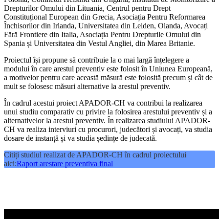
Drepturilor Omului din Lituania, Centrul pentru Drept
Constituțional European din Grecia, Asociația Pentru Reformarea
Închisorilor din Irlanda, Universitatea din Leiden, Olanda, Avocați
Fără Frontiere din Italia, Asociația Pentru Drepturile Omului din
Spania și Universitatea din Vestul Angliei, din Marea Britanie.
Proiectul își propune să contribuie la o mai largă înțelegere a
modului în care arestul preventiv este folosit în Uniunea Europeană,
a motivelor pentru care această măsură este folosită precum și cât de
mult se folosesc măsuri alternative la arestul preventiv.
În cadrul acestui proiect APADOR-CH va contribui la realizarea
unui studiu comparativ cu privire la folosirea arestului preventiv și a
alternativelor la arestul preventiv. În realizarea studiului APADOR-
CH va realiza interviuri cu procurori, judecători și avocați, va studia
dosare de instanță și va studia ședințe de judecată.
Citiți studiul realizat de APADOR-CH în cadrul proiectului
aici:
Raport arestare preventiva final