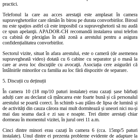
practici.
Telefonul la care au acces arestaţii este amplasat în camera
supraveghetorilor care rămân în birou pe durata convorbirilor. Biroul
nu este spațios astfel că este imposibil ca supraveghetorii să nu audă
ce spun apelanţii. APADOR-CH recomandă instalarea unui telefon
cu cabină de plexiglas în altă zonă a arestului pentru a asigura
confidențialitatea convorbirilor.
Sectorul vizite, situat în afara arestului, este o cameră (de asemenea
supravegheată video) dotată cu 6 cabine cu separator şi o masă la
care ar avea loc discuţiile cu avocaţii. Asociația cere asigurări că
întâlnirile minorilor cu familia au loc fără dispozitiv de separare.
5. Discuții cu deținuții
În camera 10 (18 mp/10 paturi instalate) erau cazați șase bărbați
adulți care au declarat că mâncarea este foarte bună și că personalul
arestului se poartă corect. În schimb s-au plâns de lipsa de lumină și
de activități din cauza cărora mai mult dormitează și uneori nici nu-și
mai dau seama dacă e zi sau e noapte. Trei dintre arestați chiar
dormeau în momentul vizitei, în jurul orei 11 a.m.
Cinci dintre minori erau cazați în camera 6 (cca. 15mp/5 paturi
instalate). Unul dintre ei prezenta probleme evidente de adaptare la