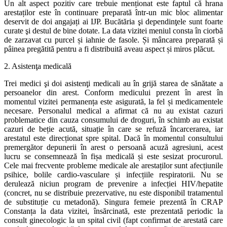
Un alt aspect pozitiv care trebuie menționat este faptul că hrana
arestaților este în continuare preparată într-un mic bloc alimentar
deservit de doi angajați ai IJP. Bucătăria şi dependinţele sunt foarte
curate şi destul de bine dotate. La data vizitei meniul consta în ciorbă
de zarzavat cu purcel și iahnie de fasole. Și mâncarea preparată și
pâinea pregătită pentru a fi distribuită aveau aspect și miros plăcut.
2. Asistenţa medicală
Trei medici şi doi asistenţi medicali au în grijă starea de sănătate a
persoanelor din arest. Conform medicului prezent în arest în
momentul vizitei permanența este asigurată, la fel și medicamentele
necesare. Personalul medical a afirmat că nu au existat cazuri
problematice din cauza consumului de droguri, în schimb au existat
cazuri de beție acută, situație în care se refuză încarcerarea, iar
arestatul este direcționat spre spital. Dacă în momentul consultului
premergător depunerii în arest o persoană acuză agresiuni, acest
lucru se consemnează în fișa medicală și este sesizat procurorul.
Cele mai frecvente probleme medicale ale arestaților sunt afecțiunile
psihice, bolile cardio-vasculare și infecțiile respiratorii. Nu se
derulează niciun program de prevenire a infecției HIV/hepatite
(concret, nu se distribuie prezervative, nu este disponibil tratamentul
de substituție cu metadonă). Singura femeie prezentă în CRAP
Constanța la data vizitei, însărcinată, este prezentată periodic la
consult ginecologic la un spital civil (fapt confirmat de arestată care