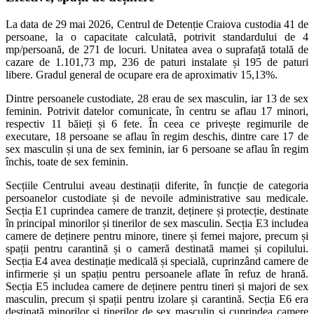
La data de 29 mai 2026, Centrul de Detenție Craiova custodia 41 de
persoane, la o capacitate calculată, potrivit standardului de 4
mp/persoană, de 271 de locuri. Unitatea avea o suprafață totală de
cazare de 1.101,73 mp, 236 de paturi instalate și 195 de paturi
libere. Gradul general de ocupare era de aproximativ 15,13%.
Dintre persoanele custodiate, 28 erau de sex masculin, iar 13 de sex
feminin. Potrivit datelor comunicate, în centru se aflau 17 minori,
respectiv 11 băieți și 6 fete. În ceea ce privește regimurile de
executare, 18 persoane se aflau în regim deschis, dintre care 17 de
sex masculin și una de sex feminin, iar 6 persoane se aflau în regim
închis, toate de sex feminin.
Secțiile Centrului aveau destinații diferite, în funcție de categoria
persoanelor custodiate și de nevoile administrative sau medicale.
Secția E1 cuprindea camere de tranzit, deținere și protecție, destinate
în principal minorilor și tinerilor de sex masculin. Secția E3 includea
camere de deținere pentru minore, tinere și femei majore, precum și
spații pentru carantină și o cameră destinată mamei și copilului.
Secția E4 avea destinație medicală și specială, cuprinzând camere de
infirmerie și un spațiu pentru persoanele aflate în refuz de hrană.
Secția E5 includea camere de deținere pentru tineri și majori de sex
masculin, precum și spații pentru izolare și carantină. Secția E6 era
destinată minorilor și tinerilor de sex masculin și cuprindea camere