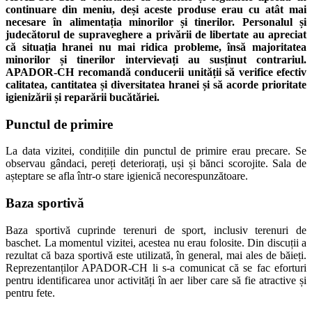
continuare din meniu, deși aceste produse erau cu atât mai
necesare în alimentația minorilor și tinerilor. Personalul și
judecătorul de supraveghere a privării de libertate au apreciat
că situația hranei nu mai ridica probleme, însă majoritatea
minorilor și tinerilor intervievați au susținut contrariul.
APADOR-CH recomandă conducerii unității să verifice efectiv
calitatea, cantitatea și diversitatea hranei și să acorde prioritate
igienizării și reparării bucătăriei.
Punctul de primire
La data vizitei, condițiile din punctul de primire erau precare. Se
observau gândaci, pereți deteriorați, uși și bănci scorojite. Sala de
așteptare se afla într-o stare igienică necorespunzătoare.
Baza sportivă
Baza sportivă cuprinde terenuri de sport, inclusiv terenuri de
baschet. La momentul vizitei, acestea nu erau folosite. Din discuții a
rezultat că baza sportivă este utilizată, în general, mai ales de băieți.
Reprezentanților APADOR-CH li s-a comunicat că se fac eforturi
pentru identificarea unor activități în aer liber care să fie atractive și
pentru fete.