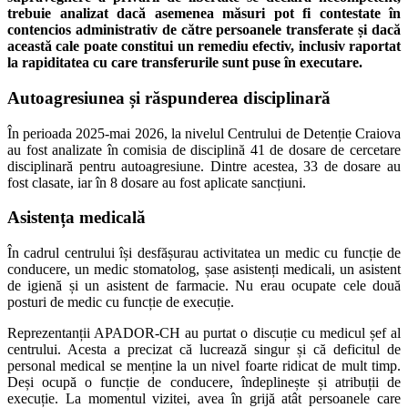
trebuie analizat dacă asemenea măsuri pot fi contestate în
contencios administrativ de către persoanele transferate și dacă
această cale poate constitui un remediu efectiv, inclusiv raportat
la rapiditatea cu care transferurile sunt puse în executare.
Autoagresiunea și răspunderea disciplinară
În perioada 2025-mai 2026, la nivelul Centrului de Detenție Craiova
au fost analizate în comisia de disciplină 41 de dosare de cercetare
disciplinară pentru autoagresiune. Dintre acestea, 33 de dosare au
fost clasate, iar în 8 dosare au fost aplicate sancțiuni.
Asistența medicală
În cadrul centrului își desfășurau activitatea un medic cu funcție de
conducere, un medic stomatolog, șase asistenți medicali, un asistent
de igienă și un asistent de farmacie. Nu erau ocupate cele două
posturi de medic cu funcție de execuție.
Reprezentanții APADOR-CH au purtat o discuție cu medicul șef al
centrului. Acesta a precizat că lucrează singur și că deficitul de
personal medical se menține la un nivel foarte ridicat de mult timp.
Deși ocupă o funcție de conducere, îndeplinește și atribuții de
execuție. La momentul vizitei, avea în grijă atât persoanele care