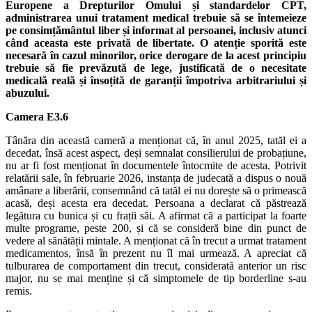
Europene a Drepturilor Omului și standardelor CPT,
administrarea unui tratament medical trebuie să se întemeieze
pe consimțământul liber și informat al persoanei, inclusiv atunci
când aceasta este privată de libertate. O atenție sporită este
necesară în cazul minorilor, orice derogare de la acest principiu
trebuie să fie prevăzută de lege, justificată de o necesitate
medicală reală și însoțită de garanții împotriva arbitrariului și
abuzului.
Camera E3.6
Tânăra din această cameră a menționat că, în anul 2025, tatăl ei a
decedat, însă acest aspect, deși semnalat consilierului de probațiune,
nu ar fi fost menționat în documentele întocmite de acesta. Potrivit
relatării sale, în februarie 2026, instanța de judecată a dispus o nouă
amânare a liberării, consemnând că tatăl ei nu dorește să o primească
acasă, deși acesta era decedat. Persoana a declarat că păstrează
legătura cu bunica și cu frații săi. A afirmat că a participat la foarte
multe programe, peste 200, și că se consideră bine din punct de
vedere al sănătății mintale. A menționat că în trecut a urmat tratament
medicamentos, însă în prezent nu îl mai urmează. A apreciat că
tulburarea de comportament din trecut, considerată anterior un risc
major, nu se mai menține și că simptomele de tip borderline s-au
remis.