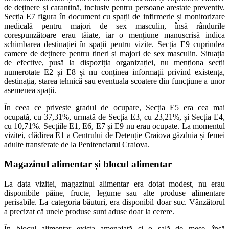
de deținere și carantină, inclusiv pentru persoane arestate preventiv.
Secția E7 figura în document cu spații de infirmerie și monitorizare
medicală pentru majori de sex masculin, însă rândurile
corespunzătoare erau tăiate, iar o mențiune manuscrisă indica
schimbarea destinației în spații pentru vizite. Secția E9 cuprindea
camere de deținere pentru tineri și majori de sex masculin. Situația
de efective, pusă la dispoziția organizației, nu menționa secții
numerotate E2 și E8 și nu conținea informații privind existența,
destinația, starea tehnică sau eventuala scoatere din funcțiune a unor
asemenea spații.
În ceea ce privește gradul de ocupare, Secția E5 era cea mai
ocupată, cu 37,31%, urmată de Secția E3, cu 23,21%, și Secția E4,
cu 10,71%. Secțiile E1, E6, E7 și E9 nu erau ocupate. La momentul
vizitei, clădirea E1 a Centrului de Detenție Craiova găzduia și femei
adulte transferate de la Penitenciarul Craiova.
Magazinul alimentar și blocul alimentar
La data vizitei, magazinul alimentar era dotat modest, nu erau
disponibile pâine, fructe, legume sau alte produse alimentare
perisabile. La categoria băuturi, era disponibil doar suc. Vânzătorul
a precizat că unele produse sunt aduse doar la cerere.
În blocul alimentar exista amenajată și o sală de mese, însă