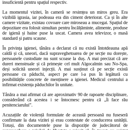
insuficientă pentru spațiul respectiv.
La momentul vizitei, în cameră se resimțea un miros greu. Era
vizibilă igrasia, iar podeaua era din ciment deteriorat. Ca și în alte
camere vizitate, existau covoare care miroseau a mucegai. Spațiul de
depozitare era folosit simultan pentru încălțăminte, alimente, produse
de igienă și haine puse la uscat. Camera avea televizor, o masă
standard și patru scaune.
În privința igienei, tânăra a declarat că nu există întotdeauna apă
caldă și că, uneori, dacă supraveghetoarea de pe secție nu dorește,
persoanele custodiate nu sunt scoase la duș. A mai precizat că are
dureri menstruale și că primește cel mult Algocalmin sau No-Spa,
deși solicită uneori injecții. A mai susținut că pe secție există
persoane cu păduchi, aspect pe care l-a pus în legătură cu
posibilitățile concrete de menținere a igienei. Medicul centrului a
infirmat existența păduchilor în unitate.
Tânăra a mai afirmat că are aproximativ 90 de rapoarte disciplinare,
considerând că acestea i se întocmesc pentru că „îi face rău
penitenciarului”.
Acuzațiile de violență formulate de această persoană nu fuseseră
confirmate la data vizitei și erau contestate de conducerea unității.
Totuși, din documentele puse la dispoziție de judecătorul de