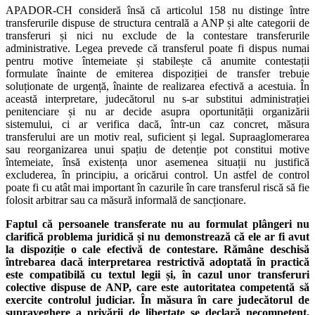
APADOR-CH consideră însă că articolul 158 nu distinge între
transferurile dispuse de structura centrală a ANP și alte categorii de
transferuri și nici nu exclude de la contestare transferurile
administrative. Legea prevede că transferul poate fi dispus numai
pentru motive întemeiate și stabilește că anumite contestații
formulate înainte de emiterea dispoziției de transfer trebuie
soluționate de urgență, înainte de realizarea efectivă a acestuia. În
această interpretare, judecătorul nu s-ar substitui administrației
penitenciare și nu ar decide asupra oportunității organizării
sistemului, ci ar verifica dacă, într-un caz concret, măsura
transferului are un motiv real, suficient și legal. Supraaglomerarea
sau reorganizarea unui spațiu de detenție pot constitui motive
întemeiate, însă existența unor asemenea situații nu justifică
excluderea, în principiu, a oricărui control. Un astfel de control
poate fi cu atât mai important în cazurile în care transferul riscă să fie
folosit arbitrar sau ca măsură informală de sancționare.
Faptul că persoanele transferate nu au formulat plângeri nu
clarifică problema juridică și nu demonstrează că ele ar fi avut
la dispoziție o cale efectivă de contestare. Rămâne deschisă
întrebarea dacă interpretarea restrictivă adoptată în practică
este compatibilă cu textul legii și, în cazul unor transferuri
colective dispuse de ANP, care este autoritatea competentă să
exercite controlul judiciar. În măsura în care judecătorul de
supraveghere a privării de libertate se declară necompetent,