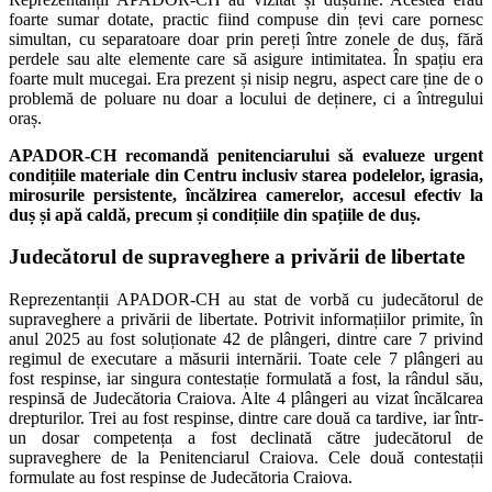
foarte sumar dotate, practic fiind compuse din țevi care pornesc
simultan, cu separatoare doar prin pereți între zonele de duș, fără
perdele sau alte elemente care să asigure intimitatea. În spațiu era
foarte mult mucegai. Era prezent și nisip negru, aspect care ține de o
problemă de poluare nu doar a locului de deținere, ci a întregului
oraș.
APADOR-CH recomandă penitenciarului să evalueze urgent
condițiile materiale din Centru inclusiv starea podelelor, igrasia,
mirosurile persistente, încălzirea camerelor, accesul efectiv la
duș și apă caldă, precum și condițiile din spațiile de duș.
Judecătorul de supraveghere a privării de libertate
Reprezentanții APADOR-CH au stat de vorbă cu judecătorul de
supraveghere a privării de libertate. Potrivit informațiilor primite, în
anul 2025 au fost soluționate 42 de plângeri, dintre care 7 privind
regimul de executare a măsurii internării. Toate cele 7 plângeri au
fost respinse, iar singura contestație formulată a fost, la rândul său,
respinsă de Judecătoria Craiova. Alte 4 plângeri au vizat încălcarea
drepturilor. Trei au fost respinse, dintre care două ca tardive, iar într-
un dosar competența a fost declinată către judecătorul de
supraveghere de la Penitenciarul Craiova. Cele două contestații
formulate au fost respinse de Judecătoria Craiova.