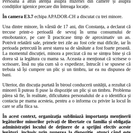
Persoana a atras atenția asupra mizeriei din camere și asupra
condițiilor igienice precare din întreaga locație.
În camera E3.7
echipa APADOR-CH a discutat cu trei minore.
Una dintre minore, în vârstă de 17 ani, din Constanța, a declarat că
trecuse printr-o perioadă de sevraj în urma consumului de
etnobotanice, pe care îl practicase timp de aproximativ un an.
Potrivit relatării sale, primele trei zile au fost cele mai dificile, iar în
perioada petrecută în arest starea sa de sănătate a fost foarte proastă.
La momentul discuției, minora a precizat că nu se simțea bine și că
dorea să ia legătura cu mama sa. Aceasta a menționat că scrisese o
scrisoare, însă nu știa cum să o expedieze, întrucât i se spusese că
trebuia să își cumpere un plic și un timbru, iar ea nu dispunea de
bani.
Ulterior, din discuția purtată în biroul conducerii unității, a rezultat că
minorei îi puteau fi puse la dispoziție un plic și un timbru. Problema
părea să fie, în realitate, dificultatea personalului de a o identifica și
contacta pe mama acesteia, pentru a o informa cu privire la locul în
care se afla fiica sa.
În acest context, organizația subliniază importanța menținerii
legăturilor minorilor privați de libertate cu familia și obligația
administrației locului de deținere de a sprijini efectiv aceste
legături, inclusiv prin punerea la dispoziție, atunci când este