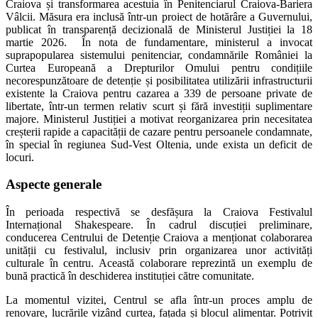
Craiova și transformarea acestuia în Penitenciarul Craiova-Bariera
Vâlcii. Măsura era inclusă într-un proiect de hotărâre a Guvernului,
publicat în transparență decizională de Ministerul Justiției la 18
martie 2026. În nota de fundamentare, ministerul a invocat
suprapopularea sistemului penitenciar, condamnările României la
Curtea Europeană a Drepturilor Omului pentru condițiile
necorespunzătoare de detenție și posibilitatea utilizării infrastructurii
existente la Craiova pentru cazarea a 339 de persoane private de
libertate, într-un termen relativ scurt și fără investiții suplimentare
majore. Ministerul Justiției a motivat reorganizarea prin necesitatea
creșterii rapide a capacității de cazare pentru persoanele condamnate,
în special în regiunea Sud-Vest Oltenia, unde exista un deficit de
locuri.
Aspecte generale
În perioada respectivă se desfășura la Craiova Festivalul
Internațional Shakespeare. În cadrul discuției preliminare,
conducerea Centrului de Detenție Craiova a menționat colaborarea
unității cu festivalul, inclusiv prin organizarea unor activități
culturale în centru. Această colaborare reprezintă un exemplu de
bună practică în deschiderea instituției către comunitate.
La momentul vizitei, Centrul se afla într-un proces amplu de
renovare, lucrările vizând curtea, fațada și blocul alimentar. Potrivit