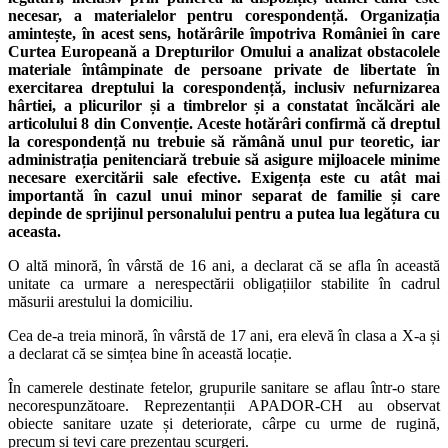
necesar, a materialelor pentru corespondență. Organizația
amintește, în acest sens, hotărârile împotriva României în care
Curtea Europeană a Drepturilor Omului a analizat obstacolele
materiale întâmpinate de persoane private de libertate în
exercitarea dreptului la corespondență, inclusiv nefurnizarea
hârtiei, a plicurilor și a timbrelor și a constatat încălcări ale
articolului 8 din Convenție. Aceste hotărâri confirmă că dreptul
la corespondență nu trebuie să rămână unul pur teoretic, iar
administrația penitenciară trebuie să asigure mijloacele minime
necesare exercitării sale efective. Exigența este cu atât mai
importantă în cazul unui minor separat de familie și care
depinde de sprijinul personalului pentru a putea lua legătura cu
aceasta.
O altă minoră, în vârstă de 16 ani, a declarat că se afla în această
unitate ca urmare a nerespectării obligațiilor stabilite în cadrul
măsurii arestului la domiciliu.
Cea de-a treia minoră, în vârstă de 17 ani, era elevă în clasa a X-a și
a declarat că se simțea bine în această locație.
În camerele destinate fetelor, grupurile sanitare se aflau într-o stare
necorespunzătoare. Reprezentanții APADOR-CH au observat
obiecte sanitare uzate și deteriorate, cârpe cu urme de rugină,
precum și țevi care prezentau scurgeri.