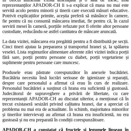
reprezentanților APADOR-CH li s-a explicat că masa nu mai este
servită acolo pentru minorii și tinerii care execută măsuri educative.
Potrivit explicațiilor primite, aceștia preferă să mănânce în camere,
fie pentru că nu consumă mâncarea imediat, fie pentru că, în cazul
servirii mesei în cameră, porțiile refuzate pot fi oferite altor persoane
custodiate, reducându-se astfel cantitatea de mâncare aruncată.
La data vizitei, mâncarea era pregătită pentru a fi distribuită pe secții.
Cinci tineri ajutau la prepararea și transportul hranei și, la spălarea
veselei. Lista regimurilor alimentare aferente zilei vizitei indica porții
fără sare, porții pentru persoane cu diabet, porții vegetariene și
suplimente pentru persoane care muncesc.
Produsele erau păstrate corespunzător în anexele bucătăriei.
Bucătăria necesita însă lucrări serioase de igienizare și reparații,
despre care personalul a afirmat că erau în curs de realizare.
Personalul bucătăriei a susținut că hrana era suficientă și gustoasă.
Judecătorul de supraveghere a privării de libertate, cu care
reprezentanții APADOR-CH au discutat ulterior, a menționat că în
trecut existaseră sesizări privind calitatea hranei, dar a apreciat că
problema nu mai era de actualitate. În schimb, majoritatea minorilor
și tinerilor intervievați au afirmat că hrana era insuficientă, nu era
gustoasă și nu era preparată în condiții corespunzătoare.
APADOR-CH a constatat că fructele și legumele lipseau în