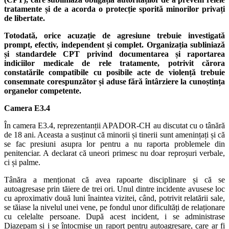
tratamente și de a acorda o protecție sporită minorilor privați
de libertate.
Totodată, orice acuzație de agresiune trebuie investigată
prompt, efectiv, independent și complet. Organizația subliniază
și standardele CPT privind documentarea și raportarea
indiciilor medicale de rele tratamente, potrivit cărora
constatările compatibile cu posibile acte de violență trebuie
consemnate corespunzător și aduse fără întârziere la cunoștința
organelor competente.
Camera E3.4
În camera E3.4, reprezentanții APADOR-CH au discutat cu o tânără
de 18 ani. Aceasta a susținut că minorii și tinerii sunt amenințați și că
se fac presiuni asupra lor pentru a nu raporta problemele din
penitenciar. A declarat că uneori primesc nu doar reproșuri verbale,
ci și palme.
Tânăra a menționat că avea rapoarte disciplinare și că se
autoagresase prin tăiere de trei ori. Unul dintre incidente avusese loc
cu aproximativ două luni înaintea vizitei, când, potrivit relatării sale,
se tăiase la nivelul unei vene, pe fondul unor dificultăți de relaționare
cu celelalte persoane. După acest incident, i se administrase
Diazepam și i se întocmise un raport pentru autoagresare, care ar fi