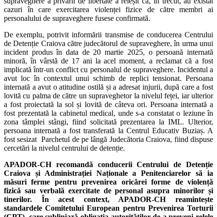
supraveghere a privării de libertate a reieșit că, în trecut, au existat
cazuri în care exercitarea violenței fizice de către membri ai
personalului de supraveghere fusese confirmată.
De exemplu, potrivit informării transmise de conducerea Centrului
de Detenție Craiova către judecătorul de supraveghere, în urma unui
incident produs în data de 20 martie 2025, o persoană internată
minoră, în vârstă de 17 ani la acel moment, a reclamat că a fost
implicată într-un conflict cu personalul de supraveghere. Incidentul a
avut loc în contextul unui schimb de replici tensionat. Persoana
internată a avut o atitudine ostilă și a adresat injurii, după care a fost
lovită cu palma de către un supraveghetor la nivelul feței, iar ulterior
a fost proiectată la sol și lovită de câteva ori. Persoana internată a
fost prezentată la cabinetul medical, unde s-a constatat o leziune în
zona tâmplei stângi, fiind solicitată prezentarea la IML. Ulterior,
persoana internată a fost transferată la Centrul Educativ Buziaș. A
fost sesizat Parchetul de pe lângă Judecătoria Craiova, fiind dispuse
cercetări la nivelul centrului de detenție.
APADOR-CH recomandă conducerii Centrului de Detenție
Craiova și Administrației Naționale a Penitenciarelor să ia
măsuri ferme pentru prevenirea oricărei forme de violență
fizică sau verbală exercitate de personal asupra minorilor și
tinerilor. În acest context, APADOR-CH reamintește
standardele Comitetului European pentru Prevenirea Torturii
(CPT), care subliniază obligația autorităților de a preveni relele