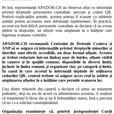
Pe hol, reprezentanții APADOR-CH au observat afișe cu informații
privind drepturile persoanelor custodiate, precum și coduri QR.
Potrivit explicațiilor primite, acestea puteau fi scanate cu tabletele
unității pentru accesarea unor informații suplimentare. În practică,
accesul era însă dificil: persoanele custodiate au declarat că nu aveau
tablete la dispoziție, iar afișele erau amplasate la o înălțime care
îngreuna scanarea codurilor.
APADOR-CH recomandă Centrului de Detenție Craiova și
ANP să se asigure că informațiile privind drepturile minorilor și
tinerilor sunt efectiv accesibile, nu doar formal afișate. Acestea
ar trebui redactate într-un limbaj ușor de înțeles, afișate vizibil
în camere și în spațiile comune, disponibile în diverse limbi,
inclusiv în limba romani, și organizate clar, pe categorii și limbi.
În cazul în care accesul la informații depinde de utilizarea
codurilor QR, centrul trebuie să asigure acces real la tablete și
amplasarea afișelor la o înălțime care permite scanarea lor.
Una dintre minorele din cameră a declarat că urma un tratament
psihiatric, deși nu era de acord cu administrarea acestuia. A susținut
că tratamentul îi făcea rău și nu îi îmbunătățea starea, însă a precizat
că nu i s-a solicitat consimțământul.
Organizația reamintește că, potrivit jurisprudenței Curții