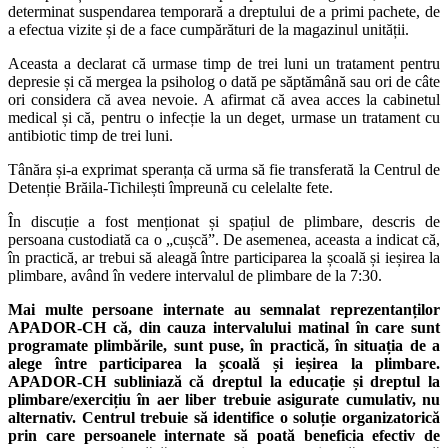
determinat suspendarea temporară a dreptului de a primi pachete, de
a efectua vizite și de a face cumpărături de la magazinul unității.
Aceasta a declarat că urmase timp de trei luni un tratament pentru
depresie și că mergea la psiholog o dată pe săptămână sau ori de câte
ori considera că avea nevoie. A afirmat că avea acces la cabinetul
medical și că, pentru o infecție la un deget, urmase un tratament cu
antibiotic timp de trei luni.
Tânăra și-a exprimat speranța că urma să fie transferată la Centrul de
Detenție Brăila-Tichilești împreună cu celelalte fete.
În discuție a fost menționat și spațiul de plimbare, descris de
persoana custodiată ca o „cușcă”. De asemenea, aceasta a indicat că,
în practică, ar trebui să aleagă între participarea la școală și ieșirea la
plimbare, având în vedere intervalul de plimbare de la 7:30.
Mai multe persoane internate au semnalat reprezentanților
APADOR-CH că, din cauza intervalului matinal în care sunt
programate plimbările, sunt puse, în practică, în situația de a
alege între participarea la școală și ieșirea la plimbare.
APADOR-CH subliniază că dreptul la educație și dreptul la
plimbare/exercițiu în aer liber trebuie asigurate cumulativ, nu
alternativ. Centrul trebuie să identifice o soluție organizatorică
prin care persoanele internate să poată beneficia efectiv de