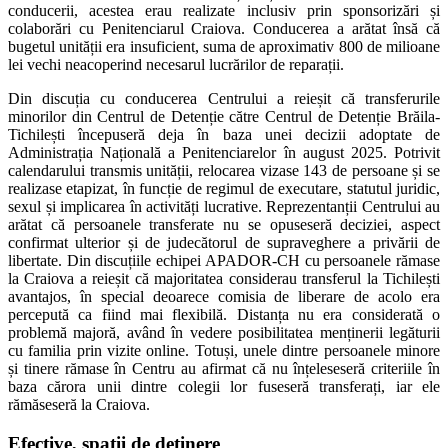
conducerii, acestea erau realizate inclusiv prin sponsorizări și
colaborări cu Penitenciarul Craiova. Conducerea a arătat însă că
bugetul unității era insuficient, suma de aproximativ 800 de milioane
lei vechi neacoperind necesarul lucrărilor de reparații.
Din discuția cu conducerea Centrului a reieșit că transferurile
minorilor din Centrul
de Detenție către Centrul de Detenție Brăila-
Tichilești începuseră deja în baza unei decizii adoptate de
Administrația Națională a Penitenciarelor în august 2025. Potrivit
calendarului transmis unității, relocarea vizase 143 de persoane și se
realizase etapizat, în funcție de regimul de executare, statutul juridic,
sexul și implicarea în activități lucrative. Reprezentanții Centrului au
arătat că persoanele transferate nu se opuseseră deciziei, aspect
confirmat ulterior și de judecătorul de supraveghere a privării de
libertate. Din discuțiile echipei APADOR-CH cu persoanele rămase
la Craiova a reieșit că majoritatea considerau transferul la Tichilești
avantajos, în special deoarece comisia de liberare de acolo era
percepută ca fiind mai flexibilă. Distanța nu era considerată o
problemă majoră, având în vedere posibilitatea menținerii legăturii
cu familia prin vizite online. Totuși, unele dintre persoanele minore
și tinere rămase în Centru au afirmat că nu înțeleseseră criteriile în
baza cărora unii dintre colegii lor fuseseră transferați, iar ele
rămăseseră la Craiova.
Efective, spații de deținere