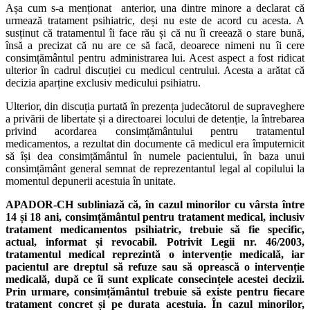
Așa cum s-a menționat anterior, una dintre minore a declarat că
urmează tratament psihiatric, deși nu este de acord cu acesta. A
susținut că tratamentul îi face rău și că nu îi creează o stare bună,
însă a precizat că nu are ce să facă, deoarece nimeni nu îi cere
consimțământul pentru administrarea lui. Acest aspect a fost ridicat
ulterior în cadrul discuției cu medicul centrului. Acesta a arătat că
decizia aparține exclusiv medicului psihiatru.
Ulterior, din discuția purtată în prezența judecătorul de supraveghere
a privării de libertate și a directoarei locului de detenție, la întrebarea
privind acordarea consimțământului pentru tratamentul
medicamentos, a rezultat din documente că medicul era împuternicit
să își dea consimțământul în numele pacientului, în baza unui
consimțământ general semnat de reprezentantul legal al copilului la
momentul depunerii acestuia în unitate.
APADOR-CH subliniază că, în cazul minorilor cu vârsta între
14 și 18 ani, consimțământul pentru tratament medical, inclusiv
tratament medicamentos psihiatric, trebuie să fie specific,
actual, informat și revocabil. Potrivit Legii nr. 46/2003,
tratamentul medical reprezintă o intervenție medicală, iar
pacientul are dreptul să refuze sau să oprească o intervenție
medicală, după ce îi sunt explicate consecințele acestei decizii.
Prin urmare, consimțământul trebuie să existe pentru fiecare
tratament concret și pe durata acestuia. În cazul minorilor,