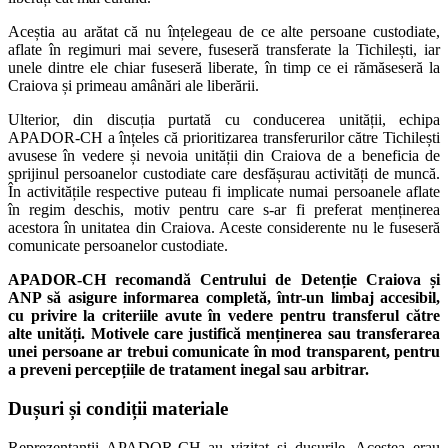
Aceștia au arătat că nu înțelegeau de ce alte persoane custodiate,
aflate în regimuri mai severe, fuseseră transferate la Tichilești, iar
unele dintre ele chiar fuseseră liberate, în timp ce ei rămăseseră la
Craiova și primeau amânări ale liberării.
Ulterior, din discuția purtată cu conducerea unității, echipa
APADOR-CH a înțeles că prioritizarea transferurilor către Tichilești
avusese în vedere și nevoia unității din Craiova de a beneficia de
sprijinul persoanelor custodiate care desfășurau activități de muncă.
În activitățile respective puteau fi implicate numai persoanele aflate
în regim deschis, motiv pentru care s-ar fi preferat menținerea
acestora în unitatea din Craiova. Aceste considerente nu le fuseseră
comunicate persoanelor custodiate.
APADOR-CH recomandă Centrului de Detenție Craiova și
ANP să asigure informarea completă, într-un limbaj accesibil,
cu privire la criteriile avute în vedere pentru transferul către
alte unități. Motivele care justifică menținerea sau transferarea
unei persoane ar trebui comunicate în mod transparent, pentru
a preveni percepțiile de tratament inegal sau arbitrar.
Dușuri și condiții materiale
Reprezentanții APADOR-CH au vizitat și dușurile. Acestea erau