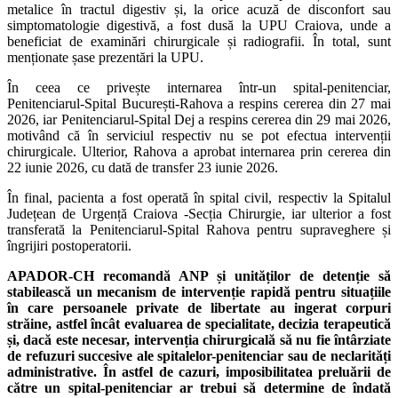
metalice în tractul digestiv și, la orice acuză de disconfort sau
simptomatologie digestivă, a fost dusă la UPU Craiova, unde a
beneficiat de examinări chirurgicale și radiografii. În total, sunt
menționate șase prezentări la UPU.
În ceea ce privește internarea într-un spital-penitenciar,
Penitenciarul-Spital București-Rahova a respins cererea din 27 mai
2026, iar Penitenciarul-Spital Dej a respins cererea din 29 mai 2026,
motivând că în serviciul respectiv nu se pot efectua intervenții
chirurgicale. Ulterior, Rahova a aprobat internarea prin cererea din
22 iunie 2026, cu dată de transfer 23 iunie 2026.
În final, pacienta a fost operată în spital civil, respectiv la Spitalul
Județean de Urgență Craiova -Secția Chirurgie, iar ulterior a fost
transferată la Penitenciarul-Spital Rahova pentru supraveghere și
îngrijiri postoperatorii.
APADOR-CH recomandă ANP și unităților de detenție să
stabilească un mecanism de intervenție rapidă pentru situațiile
în care persoanele private de libertate au ingerat corpuri
străine, astfel încât evaluarea de specialitate, decizia terapeutică
și, dacă este necesar, intervenția chirurgicală să nu fie întârziate
de refuzuri succesive ale spitalelor-penitenciar sau de neclarități
administrative. În astfel de cazuri, imposibilitatea preluării de
către un spital-penitenciar ar trebui să determine de îndată