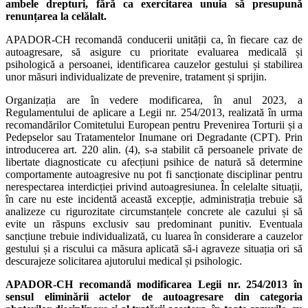
ambele drepturi, fără ca exercitarea unuia să presupună
renunțarea la celălalt.
APADOR-CH recomandă conducerii unității ca, în fiecare caz de
autoagresare, să asigure cu prioritate evaluarea medicală și
psihologică a persoanei, identificarea cauzelor gestului și stabilirea
unor măsuri individualizate de prevenire, tratament și sprijin.
Organizația are în vedere modificarea, în anul 2023, a
Regulamentului de aplicare a Legii nr. 254/2013, realizată în urma
recomandărilor Comitetului European pentru Prevenirea Torturii și a
Pedepselor sau Tratamentelor Inumane ori Degradante (CPT). Prin
introducerea art. 220 alin. (4), s-a stabilit că persoanele private de
libertate diagnosticate cu afecțiuni psihice de natură să determine
comportamente autoagresive nu pot fi sancționate disciplinar pentru
nerespectarea interdicției privind autoagresiunea. În celelalte situații,
în care nu este incidentă această excepție, administrația trebuie să
analizeze cu rigurozitate circumstanțele concrete ale cazului și să
evite un răspuns exclusiv sau predominant punitiv. Eventuala
sancțiune trebuie individualizată, cu luarea în considerare a cauzelor
gestului și a riscului ca măsura aplicată să-i agraveze situația ori să
descurajeze solicitarea ajutorului medical și psihologic.
APADOR-CH recomandă modificarea Legii nr. 254/2013 în
sensul eliminării actelor de autoagresare din categoria