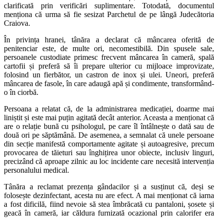
clarificată prin verificări suplimentare. Totodată, documentul
menționa că urma să fie sesizat Parchetul de pe lângă Judecătoria
Craiova.
În privința hranei, tânăra a declarat că mâncarea oferită de
penitenciar este, de multe ori, necomestibilă. Din spusele sale,
persoanele custodiate primesc frecvent mâncarea în cameră, spală
cartofii și preferă să îi prepare ulterior cu mijloace improvizate,
folosind un fierbător, un castron de inox și ulei. Uneori, preferă
mâncarea de fasole, în care adaugă apă și condimente, transformând-
o în ciorbă.
Persoana a relatat că, de la administrarea medicației, doarme mai
liniștit și este mai puțin agitată decât anterior. Aceasta a menționat că
are o relație bună cu psihologul, pe care îl întâlnește o dată sau de
două ori pe săptămână. De asemenea, a semnalat că unele persoane
din secție manifestă comportamente agitate și autoagresive, precum
provocarea de tăieturi sau înghițirea unor obiecte, inclusiv linguri,
precizând că aproape zilnic au loc incidente care necesită intervenția
personalului medical.
Tânăra a reclamat prezența gândacilor și a susținut că, deși se
folosește dezinfectant, acesta nu are efect. A mai menționat că iarna
a fost dificilă, fiind nevoie să stea îmbrăcată cu pantaloni, șosete și
geacă în cameră, iar căldura furnizată ocazional prin calorifer era