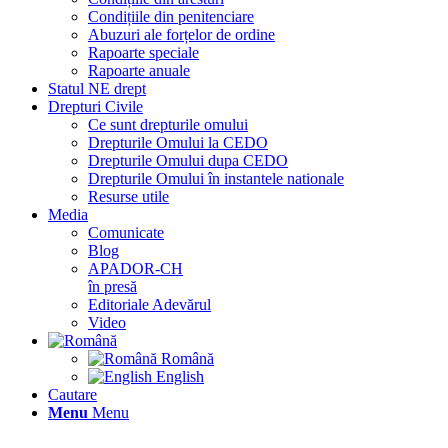
Condițiile din penitenciare
Abuzuri ale forțelor de ordine
Rapoarte speciale
Rapoarte anuale
Statul NE drept
Drepturi Civile
Ce sunt drepturile omului
Drepturile Omului la CEDO
Drepturile Omului dupa CEDO
Drepturile Omului în instantele nationale
Resurse utile
Media
Comunicate
Blog
APADOR-CH
în presă
Editoriale Adevărul
Video
Română
English
Cautare
Menu
Menu