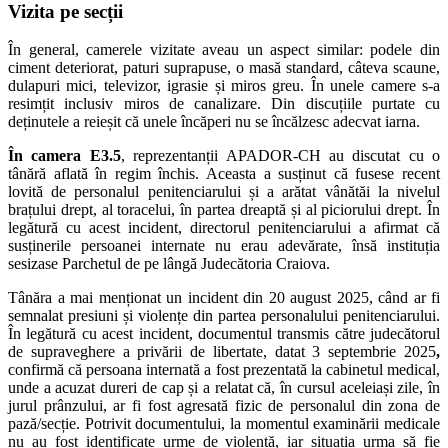
Vizita pe secții
În general, camerele vizitate aveau un aspect similar: podele din
ciment deteriorat, paturi suprapuse, o masă standard, câteva scaune,
dulapuri mici, televizor, igrasie și miros greu. În unele camere s-a
resimțit inclusiv miros de canalizare. Din discuțiile purtate
cu
deținutele
a reieșit că unele încăperi nu se încălzesc adecvat iarna.
În camera E3.5
, reprezentanții APADOR-CH au discutat cu o
tânără aflată în regim închis. Aceasta a susținut că fusese recent
lovită de personalul penitenciarului și a arătat vânătăi la nivelul
brațului drept, al toracelui, în partea dreaptă și al piciorului drept. În
legătură cu acest incident, directorul penitenciarului a afirmat că
susținerile persoanei internate nu erau adevărate, însă instituția
sesizase Parchetul de pe lângă Judecătoria Craiova.
Tânăra a mai menționat un incident din 20 august 2025, când ar fi
semnalat presiuni și violențe din partea personalului penitenciarului.
În legătură cu acest incident, documentul transmis către judecătorul
de supraveghere a privării de libertate, datat 3 septembrie 2025
,
confirmă că persoana internată a fost prezentată la cabinetul medical,
unde a acuzat dureri de cap și a relatat că, în cursul aceleiași zile, în
jurul prânzului, ar fi fost agresată fizic de personalul din zona de
pază/secție. Potrivit documentului, la momentul examinării medicale
nu au fost identificate urme de violență, iar situația urma să fie