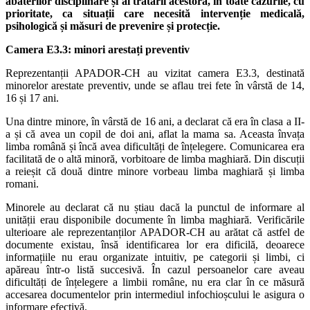
abaterilor disciplinare și al tratării acestora, în toate cazurile, cu
prioritate, ca situații care necesită intervenție medicală,
psihologică și măsuri de prevenire și protecție.
Camera E3.3: minori arestați preventiv
Reprezentanții APADOR-CH au vizitat camera E3.3, destinată
minorelor arestate preventiv, unde se aflau trei fete în vârstă de 14,
16 și 17 ani.
Una dintre minore, în vârstă de 16 ani, a declarat că era în clasa a II-
a și că avea un copil de doi ani, aflat la mama sa. Aceasta învața
limba română și încă avea dificultăți de înțelegere. Comunicarea era
facilitată de o altă minoră, vorbitoare de limba maghiară. Din discuții
a reieșit că două dintre minore vorbeau limba maghiară și limba
romani.
Minorele au declarat că nu știau dacă la punctul de informare al
unității erau disponibile documente în limba maghiară. Verificările
ulterioare ale reprezentanților APADOR-CH au arătat că astfel de
documente existau, însă identificarea lor era dificilă, deoarece
informațiile nu erau organizate intuitiv, pe categorii și limbi, ci
apăreau într-o listă succesivă. În cazul persoanelor care aveau
dificultăți de înțelegere a limbii române, nu era clar în ce măsură
accesarea documentelor prin intermediul infochioșcului le asigura o
informare efectivă.