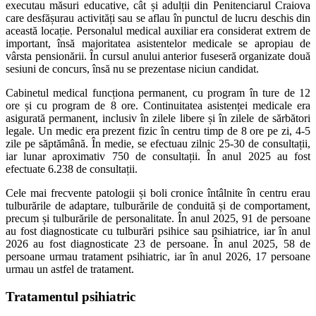
executau măsuri educative, cât și adulții din Penitenciarul Craiova
care desfășurau activități sau se aflau în punctul de lucru deschis din
această locație. Personalul medical auxiliar era considerat extrem de
important, însă majoritatea asistentelor medicale se apropiau de
vârsta pensionării. În cursul anului anterior fuseseră organizate două
sesiuni de concurs, însă nu se prezentase niciun candidat.
Cabinetul medical funcționa permanent, cu program în ture de 12
ore și cu program de 8 ore. Continuitatea asistenței medicale era
asigurată permanent, inclusiv în zilele libere și în zilele de sărbători
legale. Un medic era prezent fizic în centru timp de 8 ore pe zi, 4-5
zile pe săptămână. În medie, se efectuau zilnic 25-30 de consultații,
iar lunar aproximativ 750 de consultații. În anul 2025 au fost
efectuate 6.238 de consultații.
Cele mai frecvente patologii și boli cronice întâlnite în centru erau
tulburările de adaptare, tulburările de conduită și de comportament,
precum și tulburările de personalitate. În anul 2025, 91 de persoane
au fost diagnosticate cu tulburări psihice sau psihiatrice, iar în anul
2026 au fost diagnosticate 23 de persoane. În anul 2025, 58 de
persoane urmau tratament psihiatric, iar în anul 2026, 17 persoane
urmau un astfel de tratament.
Tratamentul psihiatric