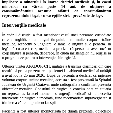
implicare a minorului în luarea deciziei medicale și, în cazul
minorilor cu vârsta peste 14 ani, de obținere a
consimțământului acestuia, alături de consimțământul
reprezentantului legal, cu excepțiile strict prevăzute de lege.
Intervențiile medicale
În cadrul discuției a fost menționat cazul unei persoane custodiate
care a înghițit, de-a lungul timpului, mai multe corpuri străine
metalice, respectiv o unghieră, o lamă, o lingură și o pensetă. În
legătură cu acest caz, medicul a precizat că persoana avea încă în
corp lingura și penseta, deoarece, în ciuda insistențelor, nu reușise să
o programeze pentru o intervenție chirurgicală.
Ulterior vizitei APADOR-CH, unitatea a transmis clarificări din care
rezultă că prima prezentare a pacientei la cabinetul medical al unității
a avut loc la 25 mai 2026. După ce pacienta a declarat că ingerase
voluntar corpuri străine metalice, aceasta a fost prezentată la Spitalul
Județean de Urgență Craiova, unde radiografia a confirmat prezența
obiectelor metalice. Consultul chirurgical a concluzionat că situația
nu reprezenta, la acel moment, o urgență medicală și nu necesita
intervenție chirurgicală imediată, fiind recomandate supravegherea și
trimiterea către un penitenciar-spital.
Pacienta a fost ulterior monitorizată pe durata prezenței obiectelor