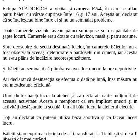
Echipa APADOR-CH a vizitat și
camera E5.4
, în care se aflau
patru băieți cu vârste cuprinse între 16 și 17 ani. Aceștia au declarat
că se înțelegeau bine între ei și nu au semnalat probleme.
Toate camerele vizitate aveau paturi suprapuse și o capacitate de
șapte locuri. Camerele erau dotate cu televizor, masă și patru scaune.
Spre deosebire de secția destinată fetelor, în camerele băieților nu a
fost observată aceeași deteriorare a pardoselii din ciment, iar aceștia
nu s-au plâns de încălzire necorespunzătoare.
Și băieții au semnalat că plimbarea avea loc uneori la ore nepotrivite.
Au declarat că dezinsecția se efectua o dată pe lună, însă măsura nu
era întotdeauna eficientă.
Unul dintre băieți lucra la atelier și s-a declarat foarte mulțumit de
această activitate. Acesta a menționat că era implicat uneori și în
activități desfășurate la școală. Un alt băiat lucra la atelierul electric.
Toți au declarat că puteau utiliza baza sportivă și că făceau acest
lucru.
Băieții și-au exprimat dorința de a fi transferați la Tichilești și de a fi
liberați cât mai curând.