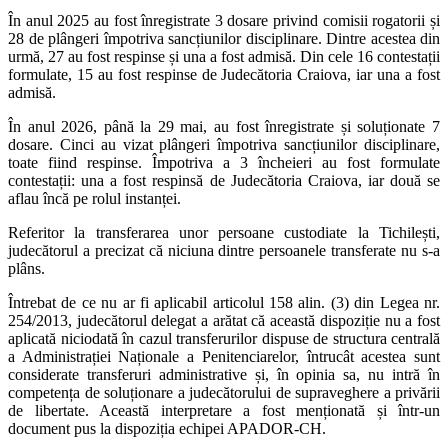
În anul 2025 au fost înregistrate 3 dosare privind comisii rogatorii și
28 de plângeri împotriva sancțiunilor disciplinare. Dintre acestea din
urmă, 27 au fost respinse și una a fost admisă. Din cele 16 contestații
formulate, 15 au fost respinse de Judecătoria Craiova, iar una a fost
admisă.
În anul 2026, până la 29 mai, au fost înregistrate și soluționate 7
dosare. Cinci au vizat plângeri împotriva sancțiunilor disciplinare,
toate fiind respinse. Împotriva a 3 încheieri au fost formulate
contestații: una a fost respinsă de Judecătoria Craiova, iar două se
aflau încă pe rolul instanței.
Referitor la transferarea unor persoane custodiate la Tichilești,
judecătorul a precizat că niciuna dintre persoanele transferate nu s-a
plâns.
Întrebat de ce nu ar fi aplicabil articolul 158 alin. (3) din Legea nr.
254/2013, judecătorul delegat a arătat că această dispoziție nu a fost
aplicată niciodată în cazul transferurilor dispuse de structura centrală
a Administrației Naționale a Penitenciarelor, întrucât acestea sunt
considerate transferuri administrative și, în opinia sa, nu intră în
competența de soluționare a judecătorului de supraveghere a privării
de libertate. Această interpretare a fost menționată și într-un
document pus la dispoziția echipei APADOR-CH.