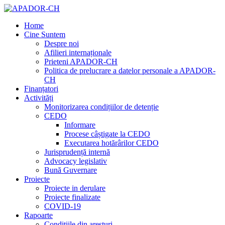
Home
Cine Suntem
Despre noi
Afilieri internaționale
Prieteni APADOR-CH
Politica de prelucrare a datelor personale a APADOR-
CH
Finanțatori
Activități
Monitorizarea condițiilor de detenție
CEDO
Informare
Procese câștigate la CEDO
Executarea hotărârilor CEDO
Jurisprudență internă
Advocacy legislativ
Bună Guvernare
Proiecte
Proiecte in derulare
Proiecte finalizate
COVID-19
Rapoarte
Condițiile din aresturi