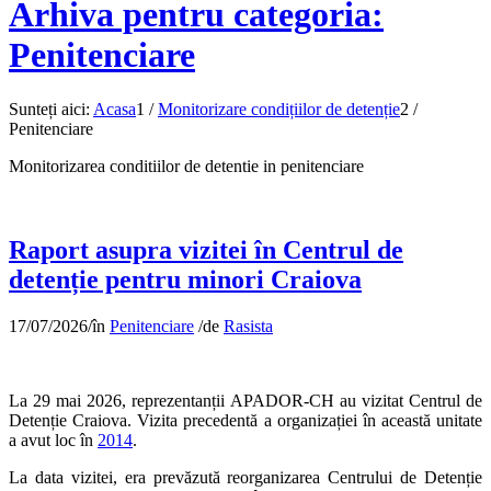
Arhiva pentru categoria:
Penitenciare
Sunteți aici:
Acasa
1
/
Monitorizare condițiilor de detenție
2
/
Penitenciare
Monitorizarea conditiilor de detentie in penitenciare
Raport asupra vizitei în Centrul de
detenție pentru minori Craiova
17/07/2026
/
în
Penitenciare
/
de
Rasista
La 29 mai 2026, reprezentanții APADOR-CH au vizitat Centrul de
Detenție Craiova. Vizita precedentă a organizației în această unitate
a avut loc în
2014
.
La data vizitei, era prevăzută reorganizarea Centrului de Detenție