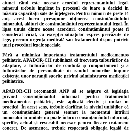
atunci când este necesar acordul reprezentantului legal,
minorul trebuie implicat în procesul de luare a deciziei în
măsura capacității sale de înțelegere. Pentru minorii de peste 14
ani, acest lucru presupune obținerea consimțământului
minorului, alături de consimțământul reprezentantului legal. În
lipsa unuia dintre aceste acorduri, consimțământul poate fi
considerat viciat, cu excepția situațiilor expres prevăzute de
lege, precum urgența medicală sau tratamentul dispus potrivit
unei proceduri legale speciale.
Fără a minimiza importanța tratamentului medicamentos
psihiatric, APADOR-CH subliniază că frecvența tulburărilor de
adaptare, a tulburărilor de conduită și comportament și a
tulburărilor de personalitate în rândul minorilor impune
existența unor garanții sporite privind administrarea medicației
psihiatrice.
APADOR-CH recomandă ANP să se asigure că legislația
privind consimțământul informat pentru tratamentul
medicamentos psihiatric, este aplicată efectiv și unitar în
practică. În acest sens, trebuie clarificat la nivelul unităților că
un consimțământ general semnat la momentul intrării
minorului în unitate nu poate înlocui consimțământul informat,
specific, actual și revocabil necesar pentru fiecare tratament
concret. De asemenea, trebuie respectată obligația legală de