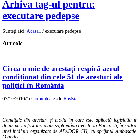
Arhiva tag-ul pentru:
executare pedepse
Sunteți aici:
Acasa
1
/
executare pedepse
Articole
Circa o mie de arestați respiră aerul
condiționat din cele 51 de aresturi ale
poliției în România
03/10/2016
/
în
Comunicate
/
de
Rasista
Condițiile din aresturi și modul în care este aplicată legislația în
domeniu au fost discutate săptămâna trecută la București, în cadrul
unei întâlniri organizate de APADOR-CH, cu sprijinul Ambasadei
Olandei