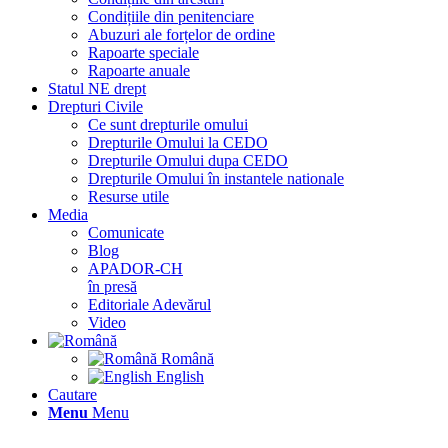
Condițiile din penitenciare
Abuzuri ale forțelor de ordine
Rapoarte speciale
Rapoarte anuale
Statul NE drept
Drepturi Civile
Ce sunt drepturile omului
Drepturile Omului la CEDO
Drepturile Omului dupa CEDO
Drepturile Omului în instantele nationale
Resurse utile
Media
Comunicate
Blog
APADOR-CH
în presă
Editoriale Adevărul
Video
Română
English
Cautare
Menu
Menu