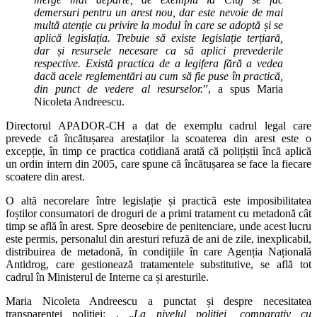
demersuri pentru un arest nou, dar este nevoie de mai
multă atenție cu privire la modul în care se adoptă și se
aplică legislația. Trebuie să existe legislație terțiară,
dar și resursele necesare ca să aplici prevederile
respective. Există practica de a legifera fără a vedea
dacă acele reglementări au cum să fie puse în practică,
din punct de vedere al resurselor.
”, a spus Maria
Nicoleta Andreescu.
Directorul APADOR-CH a dat de exemplu cadrul legal care
prevede că încătușarea arestaților la scoaterea din arest este o
excepție, în timp ce practica cotidiană arată că polițiștii încă aplică
un ordin intern din 2005, care spune că încătușarea se face la fiecare
scoatere din arest.
O altă necorelare între legislație și practică este imposibilitatea
foștilor consumatori de droguri de a primi tratament cu metadonă cât
timp se află în arest. Spre deosebire de penitenciare, unde acest lucru
este permis, personalul din aresturi refuză de ani de zile, inexplicabil,
distribuirea de metadonă, în condițiile în care Agenția Națională
Antidrog, care gestionează tratamentele substitutive, se află tot
cadrul în Ministerul de Interne ca și aresturile.
Maria Nicoleta Andreescu a punctat și despre necesitatea
transparenței poliției: , „
La nivelul poliției, comparativ cu