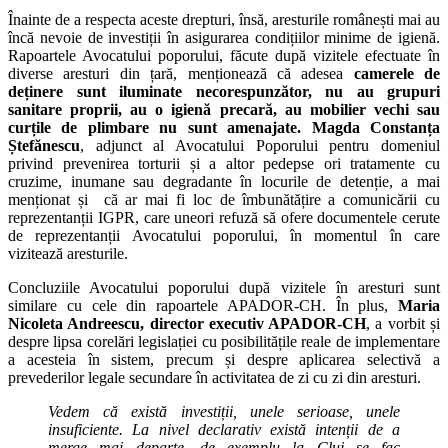
Înainte de a respecta aceste drepturi, însă, aresturile românești mai au
încă nevoie de investiții în asigurarea condițiilor minime de igienă.
Rapoartele Avocatului poporului, făcute după vizitele efectuate în
diverse aresturi din țară, menționează că adesea
camerele de
deținere sunt iluminate necorespunzător, nu au grupuri
sanitare proprii, au o igienă precară, au mobilier vechi sau
curțile de plimbare nu sunt amenajate.
Magda Constanța
Ștefănescu
, adjunct al Avocatului Poporului pentru domeniul
privind prevenirea torturii și a altor pedepse ori tratamente cu
cruzime, inumane sau degradante în locurile de detenție, a mai
menționat și că ar mai fi loc de îmbunătățire a comunicării cu
reprezentanții IGPR, care uneori refuză să ofere documentele cerute
de reprezentanții Avocatului poporului, în momentul în care
vizitează aresturile.
Concluziile Avocatului poporului după vizitele în aresturi sunt
similare cu cele din rapoartele APADOR-CH. În plus,
Maria
Nicoleta Andreescu, director executiv APADOR-CH
, a vorbit și
despre lipsa corelări legislației cu posibilitățile reale de implementare
a acesteia în sistem, precum și despre aplicarea selectivă a
prevederilor legale secundare în activitatea de zi cu zi din aresturi.
Vedem că există investiții, unele serioase, unele
insuficiente. La nivel declarativ există intenții de a
merge mai departe, de exemplu la Cluj se fac