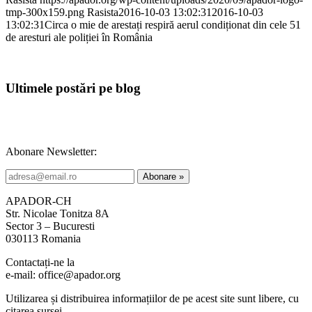
tmp-300x159.png
Rasista
2016-10-03 13:02:31
2016-10-03
13:02:31
Circa o mie de arestați respiră aerul condiționat din cele 51
de aresturi ale poliției în România
Ultimele postări pe blog
Abonare Newsletter:
APADOR-CH
Str. Nicolae Tonitza 8A
Sector 3 – Bucuresti
030113 Romania
Contactați-ne la
e-mail: office@apador.org
Utilizarea și distribuirea informațiilor de pe acest site sunt libere, cu
citarea sursei.