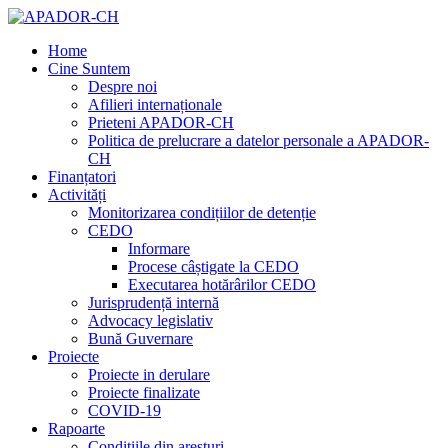
Home
Cine Suntem
Despre noi
Afilieri internaționale
Prieteni APADOR-CH
Politica de prelucrare a datelor personale a APADOR-
CH
Finanțatori
Activități
Monitorizarea condițiilor de detenție
CEDO
Informare
Procese câștigate la CEDO
Executarea hotărârilor CEDO
Jurisprudență internă
Advocacy legislativ
Bună Guvernare
Proiecte
Proiecte in derulare
Proiecte finalizate
COVID-19
Rapoarte
Condițiile din aresturi