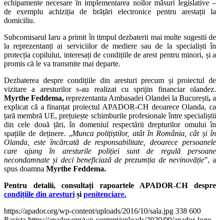
echipamente necesare în implementarea noilor măsuri legislative –
de exemplu achiziția de brățări electronice pentru arestații la
domiciliu.
Subcomisarul Iaru a primit în timpul dezbaterii mai multe sugestii de
la reprezentanți ai serviciilor de mediere sau de la specialiști în
protecția copilului, interesați de condițiile de arest pentru minori, și a
promis că le va transmite mai departe.
Dezbaterea despre condițiile din aresturi precum și proiectul de
vizitare a aresturilor s-au realizat cu sprijin financiar olandez.
Myrthe Feddema,
reprezentanta Ambasadei Olandei la București
,
a
explicat că a finanțat proiectul APADOR-CH deoarece Olanda, ca
țară membră UE, prețuiește schimburile profesionale între specialiștii
din cele două țări, în domeniul respectării drepturilor omului în
spațiile de deținere. „
Munca polițiștilor, atât în România, cât și în
Olanda, este încărcată de responsabilitate, deoarece persoanele
care ajung în aresturile poliției sunt de regulă persoane
necondamnate și deci beneficiază de prezumția de nevinovăție
”, a
spus doamna
Myrthe Feddema.
Pentru detalii, consultați rapoartele APADOR-CH despre
condițiile din aresturi
și
penitenciare.
https://apador.org/wp-content/uploads/2016/10/sala.jpg
338
600
Rasista
https://apador.org/wp-content/uploads/2020/09/apador-logo-