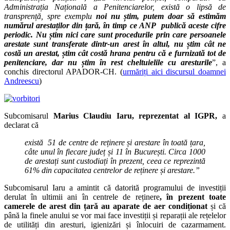
Administrația Națională a Penitenciarelor, există o lipsă de
transprență, spre exemplu
noi nu știm, putem doar să estimăm
numărul arestaților din țară, în timp ce ANP publică aceste cifre
periodic. Nu știm nici care sunt procedurile prin care persoanele
arestate sunt transferate dintr-un arest în altul, nu știm cât ne
costă un arestat, știm cât costă hrana pentru că e furnizată tot de
penitenciare, dar nu știm în rest cheltuielile cu aresturile
”, a
conchis directorul APADOR-CH. (
urmăriți aici discursul doamnei
Andreescu
)
Subcomisarul
Marius Claudiu Iaru, reprezentat al IGPR,
a
declarat că
există
51 de centre de reținere și arestare în toată țara,
câte unul în fiecare județ și 11 în București. Circa 1000
de arestați sunt custodiați în prezent, ceea ce reprezintă
61% din capacitatea centrelor de reținere și arestare.”
Subcomisarul Iaru a amintit că datorită programului de investiții
derulat în ultimii ani în centrele de reținere
, în prezent toate
camerele de arest din țară au aparate de aer condiționat
și că
până la finele anului se vor mai face investiții și reparații ale rețelelor
de utilități din aresturi, igienizări și înlocuiri de cazarmament.