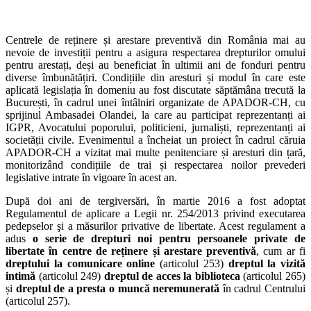
Centrele de reținere și arestare preventivă din România mai au
nevoie de investiții pentru a asigura respectarea drepturilor omului
pentru arestați, deși au beneficiat în ultimii ani de fonduri pentru
diverse îmbunătățiri. Condițiile din aresturi și modul în care este
aplicată legislația în domeniu au fost discutate săptămâna trecută la
București, în cadrul unei întâlniri organizate de APADOR-CH, cu
sprijinul Ambasadei Olandei, la care au participat reprezentanți ai
IGPR, Avocatului poporului, politicieni, jurnaliști, reprezentanți ai
societății civile. Evenimentul a încheiat un proiect în cadrul căruia
APADOR-CH a vizitat mai multe penitenciare și aresturi din țară,
monitorizând condițiile de trai și respectarea noilor prevederi
legislative intrate în vigoare în acest an.
După doi ani de tergiversări, în martie 2016 a fost adoptat
Regulamentul de aplicare a Legii nr. 254/2013 privind executarea
pedepselor şi a măsurilor privative de libertate. Acest regulament a
adus
o serie de drepturi noi pentru persoanele private de
libertate în centre de reținere și arestare preventivă
, cum ar fi
dreptului la comunicare online
(articolul 253)
dreptul la vizită
intimă
(articolul 249)
dreptul de acces la biblioteca
(articolul 265)
și
dreptul de a presta o muncă neremunerată
în cadrul Centrului
(articolul 257).