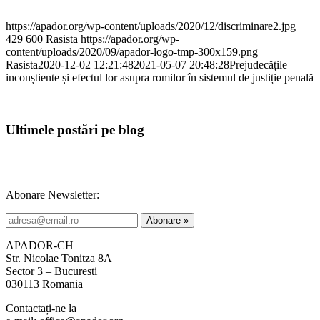
https://apador.org/wp-content/uploads/2020/12/discriminare2.jpg
429
600
Rasista
https://apador.org/wp-
content/uploads/2020/09/apador-logo-tmp-300x159.png
Rasista
2020-12-02 12:21:48
2021-05-07 20:48:28
Prejudecățile
inconștiente și efectul lor asupra romilor în sistemul de justiție penală
Ultimele postări pe blog
Abonare Newsletter:
APADOR-CH
Str. Nicolae Tonitza 8A
Sector 3 – Bucuresti
030113 Romania
Contactați-ne la