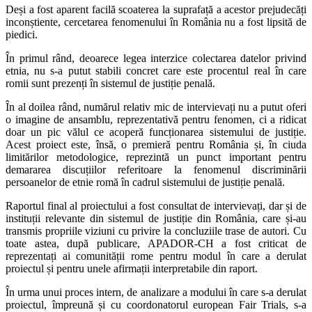
Deși a fost aparent facilă scoaterea la suprafață a acestor prejudecăți
inconștiente, cercetarea fenomenului în România nu a fost lipsită de
piedici.
În primul rând, deoarece legea interzice colectarea datelor privind
etnia, nu s-a putut stabili concret care este procentul real în care
romii sunt prezenți în sistemul de justiție penală.
În al doilea rând, numărul relativ mic de intervievați nu a putut oferi
o imagine de ansamblu, reprezentativă pentru fenomen, ci a ridicat
doar un pic vălul ce acoperă funcționarea sistemului de justiție.
Acest proiect este, însă, o premieră pentru România și, în ciuda
limitărilor metodologice, reprezintă un punct important pentru
demararea discuțiilor referitoare la fenomenul discriminării
persoanelor de etnie romă în cadrul sistemului de justiție penală.
Raportul final al proiectului a fost consultat de intervievați, dar și de
instituții relevante din sistemul de justiție din România, care și-au
transmis propriile viziuni cu privire la concluziile trase de autori. Cu
toate astea, după publicare, APADOR-CH a fost criticat de
reprezentați ai comunității rome pentru modul în care a derulat
proiectul și pentru unele afirmații interpretabile din raport.
În urma unui proces intern, de analizare a modului în care s-a derulat
proiectul, împreună și cu coordonatorul european Fair Trials, s-a