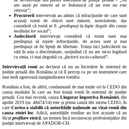
am auzit pe nimeni să se îndoiască că un rom nu este
vinovat”;
Procurorii
intervievați au admis că infracțiunile de care sunt
acuzați romii de obicei sunt minore, nonviolente, dar
consideră că romii ar fi „
predispuși la fapte ilegale din cauza
mediului lor social
”;
Judecătorii
intervievați consideră că romii sunt mai
predispuși să repete infracțiunile, de aceea sunt și mai
predispuși să fie lipsiți de libertate. Totuși nici judecătorii nu
văd în asta o discriminare, susținând că nu are nicio legătură
cu etnia, ci mai degrabă cu „
factorii socio-culturali
”.
Intervievații romi
au declarat că nu au încredere în sistemul de
justiție penală din România și că îl percep ca pe un instrument care
mai mult agravează marginalizarea romilor.
România a fost, de altfel, condamnată de mai multe ori la CEDO din
cauza modului în care au fost tratați romii în sistemul de justiție
penală. Cea mai recentă, cauza
Lingurar împotriva României
, din
aprilie 2019 (nr. 48474/14) este și prima cauză din istoria CEDO, în
care
Curtea a stabilit că autoritățile naționale au vizat romii din
cauza etniei lor.
Adică, autoritățile române au fost acuzate că au
făcut
profilare etnică
, un termen încă necunoscut profesioniștilor din
justiție intervievați de APADOR-CH.