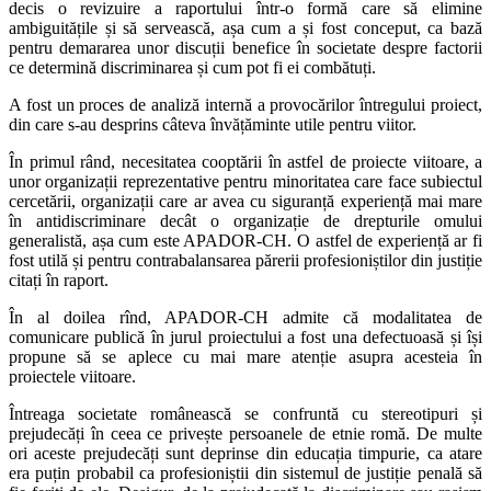
decis o revizuire a raportului într-o formă care să elimine
ambiguitățile și să servească, așa cum a și fost conceput, ca bază
pentru demararea unor discuții benefice în societate despre factorii
ce determină discriminarea și cum pot fi ei combătuți.
A fost un proces de analiză internă a provocărilor întregului proiect,
din care s-au desprins câteva învățăminte utile pentru viitor.
În primul rând, necesitatea cooptării în astfel de proiecte viitoare, a
unor organizații reprezentative pentru minoritatea care face subiectul
cercetării, organizații care ar avea cu siguranță experiență mai mare
în antidiscriminare decât o organizație de drepturile omului
generalistă, așa cum este APADOR-CH. O astfel de experiență ar fi
fost utilă și pentru contrabalansarea părerii profesioniștilor din justiție
citați în raport.
În al doilea rînd, APADOR-CH admite că modalitatea de
comunicare publică în jurul proiectului a fost una defectuoasă și își
propune să se aplece cu mai mare atenție asupra acesteia în
proiectele viitoare.
Întreaga societate românească se confruntă cu stereotipuri și
prejudecăți în ceea ce privește persoanele de etnie romă. De multe
ori aceste prejudecăți sunt deprinse din educația timpurie, ca atare
era puțin probabil ca profesioniștii din sistemul de justiție penală să