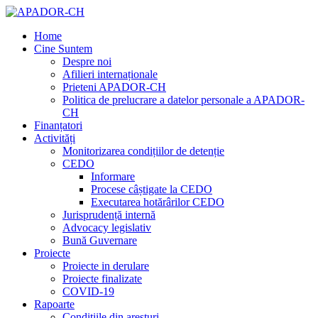
Home
Cine Suntem
Despre noi
Afilieri internaționale
Prieteni APADOR-CH
Politica de prelucrare a datelor personale a APADOR-
CH
Finanțatori
Activități
Monitorizarea condițiilor de detenție
CEDO
Informare
Procese câștigate la CEDO
Executarea hotărârilor CEDO
Jurisprudență internă
Advocacy legislativ
Bună Guvernare
Proiecte
Proiecte in derulare
Proiecte finalizate
COVID-19
Rapoarte
Condițiile din aresturi