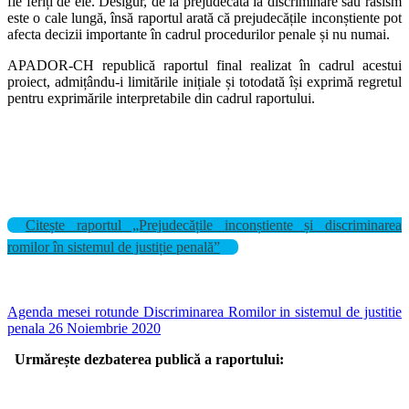
fie feriți de ele. Desigur, de la prejudecată la discriminare sau rasism
este o cale lungă, însă raportul arată că prejudecățile inconștiente pot
afecta decizii importante în cadrul procedurilor penale și nu numai.
APADOR-CH republică raportul final realizat în cadrul acestui
proiect, admițându-i limitările inițiale și totodată își exprimă regretul
pentru exprimările interpretabile din cadrul raportului.
Citește raportul „Prejudecățile inconștiente și discriminarea
romilor în sistemul de justiție penală”
Agenda mesei rotunde Discriminarea Romilor in sistemul de justitie
penala 26 Noiembrie 2020
Urmărește dezbaterea publică a raportului: