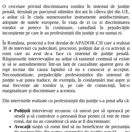
O cercetare privind discriminarea romilor în sistemul de justiție
penală, derulată pe parcursul ultimilor doi ani în câteva țări din UE,
a arătat că în ciuda numeroaselor instrumente antidiscriminare,
adoptate de statele europene, în viața de zi cu zi discriminarea
romilor se petrece în continuare, camuflată în pejudecățile
inconștiente pe care le au profesioniștii din justiție și nu numai ei.
În România, proiectul a fost derulat de APADOR-CH care a realizat
30 de interviuri cu judecători, procurori, polițiști dar și cu activiști și
romi care au avut de-a face cu sistemul de justiție penală.
Răspunsurile intervievaților au arătat că rasismul continuă să existe
și să se autoalimenteze într-un lanț de cauzalitate aparent greu de
rupt tocmai din cauza faptului că nu e cunoscut și acceptat.
Neconștientizate, prejudecățile profesioniștilor din sistemul de
justiție s-ar putea traduce, de exemplu, în condamnări mai aspre și
mai frecvente ale romilor și, pe cale de consecință, într-o
marginalizare și discriminare a acestora.
Din interviurile realizate cu profesioniștii din justiție s-a putut afla că:
Polițiștii
intervievați recunosc că uneori pot să oprească pe
stradă și să controleze o persoană doar pentru că este de etnie
romă, dar nu au considerat că asta ar fi discriminare;
Avocații
susțin că romii tind să nu beneficieze de prezumția
de nevinovăție din partea sistemului de justiție penală –
„nu