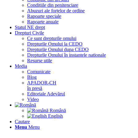
Condițiile din penitenciare
Abuzuri ale forțelor de ordine
Rapoarte speciale
Rapoarte anuale
Statul NE drept
Drepturi Civile
Ce sunt drepturile omului
Drepturile Omului la CEDO
Drepturile Omului dupa CEDO
Drepturile Omului în instantele nationale
Resurse utile
Media
Comunicate
Blog
APADOR-CH
în presă
Editoriale Adevărul
Video
Română
English
Cautare
Menu
Menu