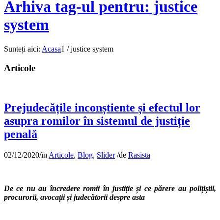
Arhiva tag-ul pentru: justice
system
Sunteți aici:
Acasa
1
/
justice system
Articole
Prejudecățile inconștiente și efectul lor
asupra romilor în sistemul de justiție
penală
02/12/2020
/
în
Articole
,
Blog
,
Slider
/
de
Rasista
De ce nu au încredere romii în justiție și ce părere au polițiștii,
procurorii, avocații și judecătorii despre asta