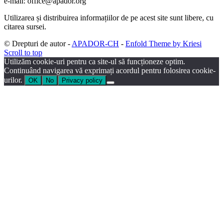
e-mail: office@apador.org
Utilizarea și distribuirea informațiilor de pe acest site sunt libere, cu
citarea sursei.
© Drepturi de autor -
APADOR-CH
-
Enfold Theme by Kriesi
Scroll to top
Utilizăm cookie-uri pentru ca site-ul să funcționeze optim.
Continuând navigarea vă exprimați acordul pentru folosirea cookie-
urilor.
OK
No
Privacy policy