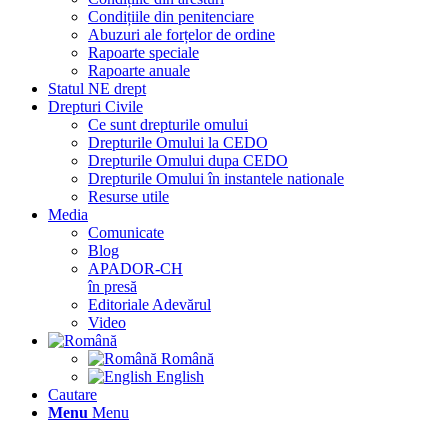
Condițiile din penitenciare
Abuzuri ale forțelor de ordine
Rapoarte speciale
Rapoarte anuale
Statul NE drept
Drepturi Civile
Ce sunt drepturile omului
Drepturile Omului la CEDO
Drepturile Omului dupa CEDO
Drepturile Omului în instantele nationale
Resurse utile
Media
Comunicate
Blog
APADOR-CH
în presă
Editoriale Adevărul
Video
Română
English
Cautare
Menu
Menu