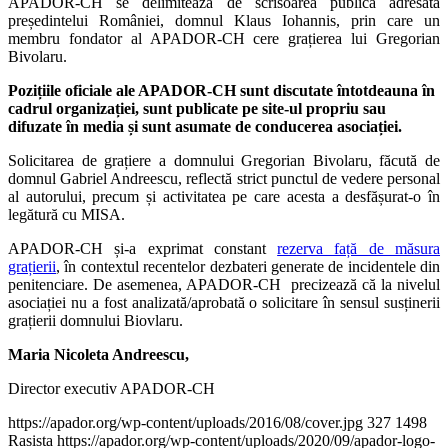
APADOR-CH se delimitează de scrisoarea publică adresată
președintelui României, domnul Klaus Iohannis, prin care un
membru fondator al APADOR-CH cere grațierea lui Gregorian
Bivolaru.
Pozițiile oficiale ale APADOR-CH sunt discutate întotdeauna în
cadrul organizației, sunt publicate pe site-ul propriu sau
difuzate în media și sunt asumate de conducerea asociației.
Solicitarea de grațiere a domnului Gregorian Bivolaru, făcută de
domnul Gabriel Andreescu, reflectă strict punctul de vedere personal
al autorului, precum și activitatea pe care acesta a desfășurat-o în
legătură cu MISA.
APADOR-CH și-a exprimat constant
rezerva față de măsura
grațierii
, în contextul recentelor dezbateri generate de incidentele din
penitenciare. De asemenea, APADOR-CH precizează că la nivelul
asociației nu a fost analizată/aprobată o solicitare în sensul susținerii
grațierii domnului Biovlaru.
Maria Nicoleta Andreescu,
Director executiv APADOR-CH
https://apador.org/wp-content/uploads/2016/08/cover.jpg
327
1498
Rasista
https://apador.org/wp-content/uploads/2020/09/apador-logo-