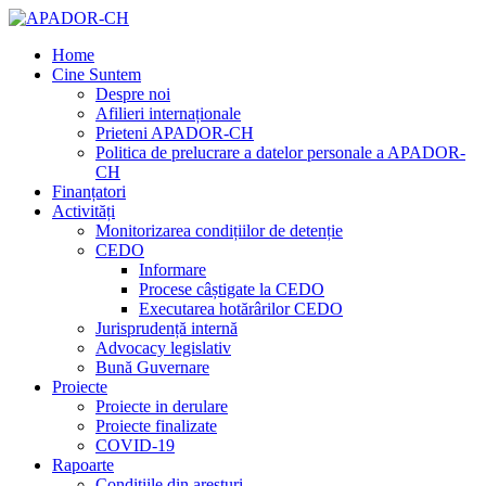
Home
Cine Suntem
Despre noi
Afilieri internaționale
Prieteni APADOR-CH
Politica de prelucrare a datelor personale a APADOR-
CH
Finanțatori
Activități
Monitorizarea condițiilor de detenție
CEDO
Informare
Procese câștigate la CEDO
Executarea hotărârilor CEDO
Jurisprudență internă
Advocacy legislativ
Bună Guvernare
Proiecte
Proiecte in derulare
Proiecte finalizate
COVID-19
Rapoarte
Condițiile din aresturi