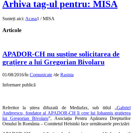
Arhiva tag-ul pentru: MISA
Sunteți aici:
Acasa
1
/
MISA
Articole
APADOR-CH nu susține solicitarea de
grațiere a lui Gregorian Bivolaru
01/08/2016
/
în
Comunicate
/
de
Rasista
Informare publică
Referitor la știrea difuzată de Mediafax, sub titlul „
Gabriel
Andreescu, fondator al APADOR-CH îi cere lui Iohannis graţierea
lui Gregorian Bivolaru
”, Asociația Pentru Apărarea Drepturilor
Omului în România – Comitetul Helsinki face următoarele precizări: