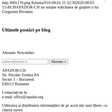
tmp-300x159.png
Rasista
2016-08-01 11:32:30
2020-08-05
15:49:39
APADOR-CH nu susține solicitarea de grațiere a lui
Gregorian Bivolaru
Ultimele postări pe blog
Abonare Newsletter:
APADOR-CH
Str. Nicolae Tonitza 8A
Sector 3 – Bucuresti
030113 Romania
Contactați-ne la
e-mail: office@apador.org
Utilizarea și distribuirea informațiilor de pe acest site sunt libere, cu
citarea sursei.