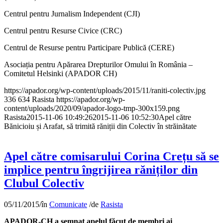
Centrul pentru Jurnalism Independent (CJI)
Centrul pentru Resurse Civice (CRC)
Centrul de Resurse pentru Participare Publică (CERE)
Asociația pentru Apărarea Drepturilor Omului în România –
Comitetul Helsinki (APADOR CH)
https://apador.org/wp-content/uploads/2015/11/raniti-colectiv.jpg
336
634
Rasista
https://apador.org/wp-
content/uploads/2020/09/apador-logo-tmp-300x159.png
Rasista
2015-11-06 10:49:26
2015-11-06 10:52:30
Apel către
Bănicioiu și Arafat, să trimită răniții din Colectiv în străinătate
Apel către comisarului Corina Crețu să se
implice pentru îngrijirea răniților din
Clubul Colectiv
05/11/2015
/
în
Comunicate
/
de
Rasista
APADOR-CH a semnat apelul făcut de membri ai