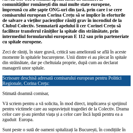
comunităților românești din mai multe state europene,
împreună cu alte șapte ONG-uri din țară, prin care i se cere
comisarului european Corina Crețu să se implice în eforturile
de salvare a vieților pacienților răniți grav în incendiul de la
Clubul Colectiv. Semnatarii apelului îi cer Corinei Crețu să
faciliteze transferul răniților la spitale din străinătate, prin
intermediul formularului european E 112 sau prin parteneriate
cu spitale europene.
Zeci de răniți, în stare gravă, critică sau ameliorată se află în aceste
momente în spitalele bucureștene. Unii dintre ei au plecat în spitale
din străinătate, dar pe cheltuiala proprie, după cum au declarat
managerii unor spitale.
Scrisoare deschisă adresată comisarului european pentru Politici
Regionale, Corina Crețu:
Stimată doamnă comisar,
Vă scriem pentru a vă solicita, în mod direct, implicarea și sprijinul
pentru victimele care au supraviețuit tragediei de la Colectiv. Drama
celor care și-au pierdut viața și a celor care încă luptă pentru ea a
zguduit Europa.
Sunt peste o sută de oameni spitalizați la București, în condițiile în