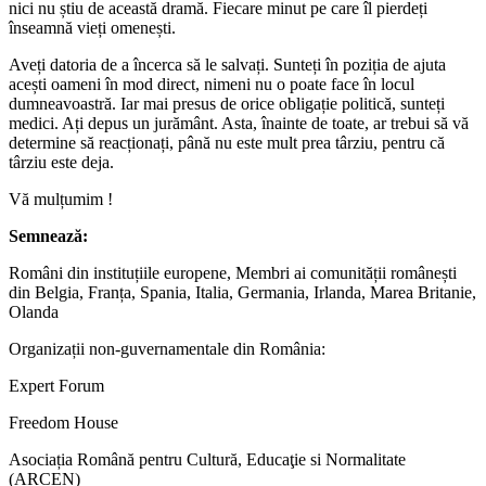
nici nu știu de această dramă. Fiecare minut pe care îl pierdeți
înseamnă vieți omenești.
Aveți datoria de a încerca să le salvați. Sunteți în poziția de ajuta
acești oameni în mod direct, nimeni nu o poate face în locul
dumneavoastră. Iar mai presus de orice obligație politică, sunteți
medici. Ați depus un jurământ. Asta, înainte de toate, ar trebui să vă
determine să reacționați, până nu este mult prea târziu, pentru că
târziu este deja.
Vă mulțumim !
Semnează:
Români din instituțiile europene, Membri ai comunității românești
din Belgia, Franța, Spania, Italia, Germania, Irlanda, Marea Britanie,
Olanda
Organizații non-guvernamentale din România:
Expert Forum
Freedom House
Asociația Română pentru Cultură, Educaţie si Normalitate
(ARCEN)