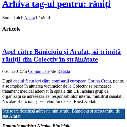
Arhiva tag-ul pentru: răniți
Sunteți aici:
Acasa
1
/
răniți
Articole
Apel către Bănicioiu și Arafat, să trimită
răniții din Colectiv în străinătate
06/11/2015
/
în
Comunicate
/
de
Rasista
După
apelul făcut ieri către comisarul european Corina Crețu
, pentru
a se implica în ajutarea victimelor de la Colectiv să primească
tratament medical adecvat în spitale din UE, același grup de
organizații se adresează azi responsabililor interni, ministrul sănătății
Nicolae Bănicioiu și secretarului de stat Raed Arafat.
Scrisoare deschisă adresată ministrului Bănicioiu și secretarului de
stat Arafat
Domnule ministru Nicolae Bănicioiu,