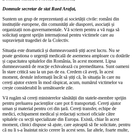
Domnule secretar de stat Raed Arafat,
Suntem un grup de reprezentanți ai societății civile: români din
instituțiile europene, din comunități ale diasporei, asociații și
organizații non-guvernamentale. Vă scriem pentru a vă ruga să
solicitați urgent sprijin internațional pentru victimele care au
supraviețuit tragediei de la Colectiv.
Situația este dramatică și dumneavoastră știți acest lucru. Nu se
poate gestiona o urgență medicală de asemenea amploare cu dotările
și capacitatea spitalelor din România, în acest moment. Lipsa
dumneavoastră de reacție echivalează cu premeditarea. Sunt oameni
în stare critică sau la un pas de ea. Credem că aveți, în acest
moment, destule informații încât să știți că, în situația în care nu
cereți ajutor extern în mod răspicat, acum, numărul victimelor va
crește considerabil în următoarele zile.
Vă rugăm să cereți ministerelor sănătății din statele-membre sprijin
pentru preluarea pacienților care pot fi transportați. Cereți ajutor
uman și material pentru cei din țară. Cereți transfer, echipe de
medici, echipament medical și redactați scrisori oficiale către
spitalele cu secții specializate din Europa. Există, chiar în acest
moment, clinici dispuse să ajute, care așteaptă să fie solicitate, pentru
că nu li s-a înaintat nicio cerere în acest sens. Iar altele, foarte multe,