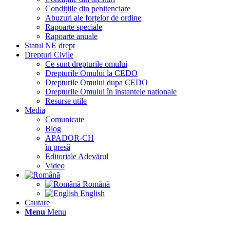
Condițiile din penitenciare
Abuzuri ale forțelor de ordine
Rapoarte speciale
Rapoarte anuale
Statul NE drept
Drepturi Civile
Ce sunt drepturile omului
Drepturile Omului la CEDO
Drepturile Omului dupa CEDO
Drepturile Omului în instantele nationale
Resurse utile
Media
Comunicate
Blog
APADOR-CH
în presă
Editoriale Adevărul
Video
Română
English
Cautare
Menu
Menu