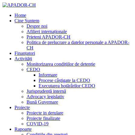
Home
Cine Suntem
Despre noi
Afilieri internaționale
Prieteni APADOR-CH
Politica de prelucrare a datelor personale a APADOR-
CH
Finanțatori
Activități
Monitorizarea condițiilor de detenție
CEDO
Informare
Procese câștigate la CEDO
Executarea hotărârilor CEDO
Jurisprudență internă
Advocacy legislativ
Bună Guvernare
Proiecte
Proiecte in derulare
Proiecte finalizate
COVID-19
Rapoarte
Condițiile din aresturi