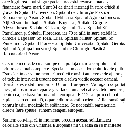
care îngrijirea unui singur pacient necesită resurse umane și
financiare foarte mari. Sunt 34 de tineri internați în stare critică și
gravă, la Spitalul Universitar, Spitalul de Chirurgie Plastică
Reparatorie și Arsuri, Spitalul Militar și Spitalul Agrippa Ionescu.
Alți 30 sunt intubați la Spitalul Bagdasar, Spitalul Grigore
Alexandrescu, Spitalul Sf. Ioan, Spitalul Elias, Spitalul Sf.
Pantelimon și Spitalul Floreasca, iar 70 se află în stare stabilă la
clinicile Bagdasar, Sf. Ioan, Elias, Spitalul Militar, Spitalul Sf.
Pantelimon, Spitalul Floreasca, Spitalul Universitar, Spitalul Gerota,
Spitalul Agrippa Ionescu și Spitalul de Chirurgie Plastică
Reparatorie și Arsuri.
Cazurile medicale cu arsuri pe o suprafață mare a corpului sunt
printre cele mai complexe. Specialiști în acest domeniu, foarte puțini.
Este clar, în acest moment, că medicii români au nevoie de ajutor și
că trebuie intervenit urgent pentru a salva viețile acestor oameni.
România este stat-membru al Uniunii Europene. Vă rugăm să purtați
mesajul nostru mai departe și să faceți un apel către statele-membre,
pentru ca, pe baza formularului european E 112 sau prin cel mai
rapid sistem cu putință, o parte dintre acești pacienți să fie transferați
pentru îngrijii medicale în străinatate. Se pot stabili parteneriate
directe între spitale, suntem cetățeni europeni.
Suntem convinși că în momente precum acesta, solidaritatea
celorlalte state din Uniunea Europeană nu va ezita să se manifeste,