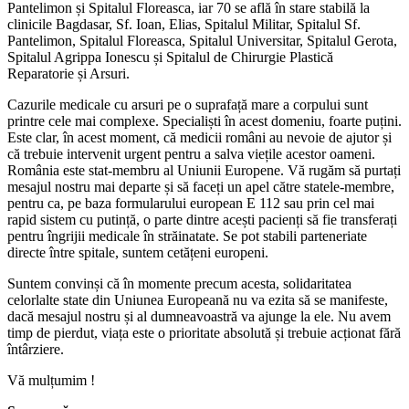
Pantelimon și Spitalul Floreasca, iar 70 se află în stare stabilă la
clinicile Bagdasar, Sf. Ioan, Elias, Spitalul Militar, Spitalul Sf.
Pantelimon, Spitalul Floreasca, Spitalul Universitar, Spitalul Gerota,
Spitalul Agrippa Ionescu și Spitalul de Chirurgie Plastică
Reparatorie și Arsuri.
Cazurile medicale cu arsuri pe o suprafață mare a corpului sunt
printre cele mai complexe. Specialiști în acest domeniu, foarte puțini.
Este clar, în acest moment, că medicii români au nevoie de ajutor și
că trebuie intervenit urgent pentru a salva viețile acestor oameni.
România este stat-membru al Uniunii Europene. Vă rugăm să purtați
mesajul nostru mai departe și să faceți un apel către statele-membre,
pentru ca, pe baza formularului european E 112 sau prin cel mai
rapid sistem cu putință, o parte dintre acești pacienți să fie transferați
pentru îngrijii medicale în străinatate. Se pot stabili parteneriate
directe între spitale, suntem cetățeni europeni.
Suntem convinși că în momente precum acesta, solidaritatea
celorlalte state din Uniunea Europeană nu va ezita să se manifeste,
dacă mesajul nostru și al dumneavoastră va ajunge la ele. Nu avem
timp de pierdut, viața este o prioritate absolută și trebuie acționat fără
întârziere.
Vă mulțumim !