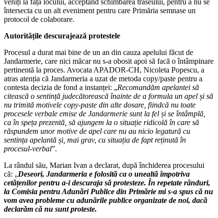
veniți la fața locului, acceptând schimbarea traseului, pentru a nu se
întersecta cu un alt eveniment pentru care Primăria semnase un
protocol de colaborare.
Autoritățile descurajează protestele
Procesul a durat mai bine de un an din cauza apelului făcut de
Jandarmerie, care nici măcar nu s-a obosit apoi să facă o întâmpinare
pertinentă la proces. Avocata APADOR-CH, Nicoleta Popescu, a
atras atenția că Jandarmeria a uzat de metoda copy/paste pentru a
contesta decizia de fond a instanței: „
Recomandăm apelantei să
citească o sentință judecătorească înainte de a formula un apel și să
nu trimită motivele copy-paste din alte dosare, fiindcă nu toate
procesele verbale emise de Jandarmerie sunt la fel și se întâmplă,
ca în speța prezentă, să ajungem la o situație ridicolă în care să
răspundem unor motive de apel care nu au nicio legatură cu
sentința apelantă și, mai grav, cu situația de fapt reținută în
procesul-verbal
”.
La rândul său, Marian Ivan a declarat, după închiderea procesului
că: „
Deseori, Jandarmeria e folosită ca o unealtă împotriva
cetățenilor pentru a-i descuraja să protesteze. În repetate rânduri,
la Comisia pentru Adunări Publice din Primărie mi s-a spus că nu
vom avea probleme cu adunările publice organizate de noi, dacă
declarăm că nu sunt proteste.