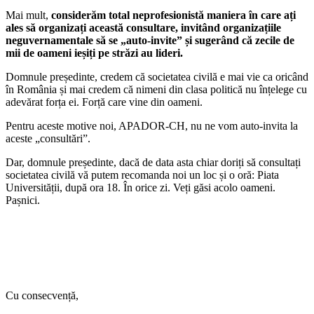
Mai mult,
considerăm total neprofesionistă maniera în care ați
ales să organizați această consultare,
invit
ând organizațiile
neguvernamentale să se „auto-invite” și sugerând că zecile de
mii de oameni ieșiți pe străzi au lideri.
Domnule președinte, credem că societatea civilă e mai vie ca oricând
în România și mai credem că nimeni din clasa politică nu înțelege cu
adevărat forța ei. Forță care vine din oameni.
Pentru aceste motive noi, APADOR-CH, nu ne vom auto-invita la
aceste „consultări”.
Dar, domnule președinte, dacă de data asta chiar doriți să consultați
societatea civilă vă putem recomanda noi un loc și o oră: Piata
Universității, după ora 18. În orice zi. Veți găsi acolo oameni.
Pașnici.
Cu consecvență,