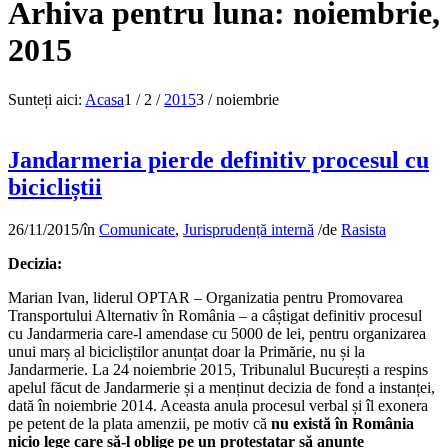
Arhiva pentru luna: noiembrie,
2015
Sunteți aici:
Acasa
1
/
2
/
2015
3
/
noiembrie
Jandarmeria pierde definitiv procesul cu
bicicliștii
26/11/2015
/
în
Comunicate
,
Jurisprudență internă
/
de
Rasista
Decizia:
Marian Ivan, liderul OPTAR – Organizatia pentru Promovarea
Transportului Alternativ în România – a câștigat definitiv procesul
cu Jandarmeria care-l amendase cu 5000 de lei, pentru organizarea
unui marș al bicicliștilor anunțat doar la Primărie, nu și la
Jandarmerie. La 24 noiembrie 2015, Tribunalul București a respins
apelul făcut de Jandarmerie și a menținut decizia de fond a instanței,
dată în noiembrie 2014. Aceasta anula procesul verbal și îl exonera
pe petent de la plata amenzii, pe motiv că
nu există în România
nicio lege care să-l oblige pe un protestatar să anunțe