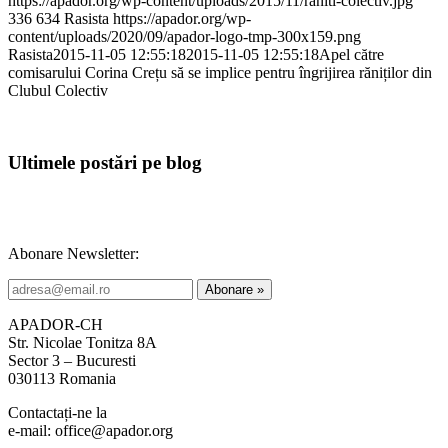
https://apador.org/wp-content/uploads/2015/11/raniti-colectiv.jpg
336
634
Rasista
https://apador.org/wp-
content/uploads/2020/09/apador-logo-tmp-300x159.png
Rasista
2015-11-05 12:55:18
2015-11-05 12:55:18
Apel către
comisarului Corina Crețu să se implice pentru îngrijirea răniților din
Clubul Colectiv
Ultimele postări pe blog
Abonare Newsletter:
APADOR-CH
Str. Nicolae Tonitza 8A
Sector 3 – Bucuresti
030113 Romania
Contactați-ne la
e-mail: office@apador.org