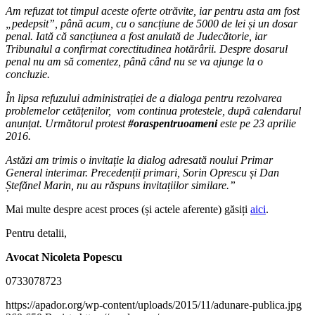
Am refuzat tot timpul aceste oferte otrăvite, iar pentru asta am fost
„pedepsit”, până acum, cu o sancțiune de 5000 de lei și un dosar
penal. Iată că sancțiunea a fost anulată de Judecătorie, iar
Tribunalul a confirmat corectitudinea hotărârii. Despre dosarul
penal nu am să comentez, până când nu se va ajunge la o
concluzie.
În lipsa refuzului administrației de a dialoga pentru rezolvarea
problemelor cetățenilor, vom continua protestele, după calendarul
anunțat. Următorul protest
#oraspentruoameni
este pe 23 aprilie
2016.
Astăzi am trimis o invitație la dialog adresată noului Primar
General interimar. Precedenții primari, Sorin Oprescu și Dan
Ștefănel Marin, nu au răspuns invitațiilor similare.”
Mai multe despre acest proces (și actele aferente) găsiți
aici
.
Pentru detalii,
Avocat Nicoleta Popescu
0733078723
https://apador.org/wp-content/uploads/2015/11/adunare-publica.jpg