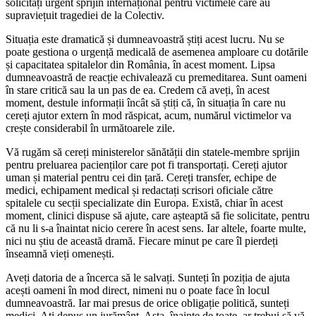
solicitați urgent sprijin internațional pentru victimele care au
supraviețuit tragediei de la Colectiv.
Situația este dramatică și dumneavoastră știți acest lucru. Nu se
poate gestiona o urgență medicală de asemenea amploare cu dotările
și capacitatea spitalelor din România, în acest moment. Lipsa
dumneavoastră de reacție echivalează cu premeditarea. Sunt oameni
în stare critică sau la un pas de ea. Credem că aveți, în acest
moment, destule informații încât să știți că, în situația în care nu
cereți ajutor extern în mod răspicat, acum, numărul victimelor va
crește considerabil în următoarele zile.
Vă rugăm să cereți ministerelor sănătății din statele-membre sprijin
pentru preluarea pacienților care pot fi transportați. Cereți ajutor
uman și material pentru cei din țară. Cereți transfer, echipe de
medici, echipament medical și redactați scrisori oficiale către
spitalele cu secții specializate din Europa. Există, chiar în acest
moment, clinici dispuse să ajute, care așteaptă să fie solicitate, pentru
că nu li s-a înaintat nicio cerere în acest sens. Iar altele, foarte multe,
nici nu știu de această dramă. Fiecare minut pe care îl pierdeți
înseamnă vieți omenești.
Aveți datoria de a încerca să le salvați. Sunteți în poziția de ajuta
acești oameni în mod direct, nimeni nu o poate face în locul
dumneavoastră. Iar mai presus de orice obligație politică, sunteți
medici. Ați depus un jurământ. Asta, înainte de toate, ar trebui să vă