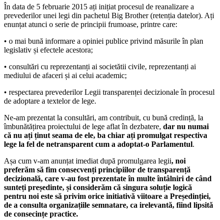
În data de 5 februarie 2015 ați inițiat procesul de reanalizare a
prevederilor unei legi din pachetul Big Brother (retenția datelor). Ați
enunțat atunci o serie de principii frumoase, printre care:
• o mai bună informare a opiniei publice privind măsurile în plan
legislativ și efectele acestora;
• consultări cu reprezentanți ai societătii civile, reprezentanți ai
mediului de afaceri și ai celui academic;
• respectarea prevederilor Legii transparenței decizionale în procesul
de adoptare a textelor de lege.
Ne-am prezentat la consultări, am contribuit, cu bună credință, la
îmbunătățirea proiectului de lege aflat în dezbatere,
dar nu numai
că nu ați ținut seama de ele, ba chiar ați promulgat respectiva
lege la fel de netransparent cum a adoptat-o Parlamentul
.
Așa cum v-am anunțat imediat după promulgarea legii
, noi
preferăm să fim consecvenți principiilor de transparență
decizională, care v-au fost prezentate în multe întâlniri de când
sunteți președinte, și considerăm că singura soluție logică
pentru noi este să privim orice initiativă viitoare a Președinției,
de a consulta organizațiile semnatare, ca irelevantă, fiind lipsită
de consecințe practice.