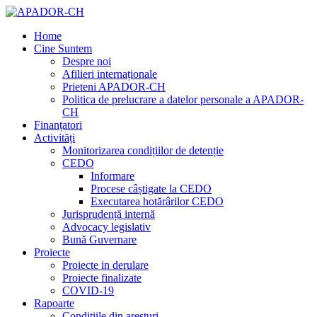
Home
Cine Suntem
Despre noi
Afilieri internaționale
Prieteni APADOR-CH
Politica de prelucrare a datelor personale a APADOR-
CH
Finanțatori
Activități
Monitorizarea condițiilor de detenție
CEDO
Informare
Procese câștigate la CEDO
Executarea hotărârilor CEDO
Jurisprudență internă
Advocacy legislativ
Bună Guvernare
Proiecte
Proiecte in derulare
Proiecte finalizate
COVID-19
Rapoarte
Condițiile din aresturi