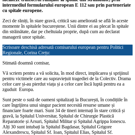
intermediul formularului european E 112 sau prin parteneriate
cu spitale europene.
Zeci de răniți, în stare gravă, critică sau ameliorată se află în aceste
momente în spitalele bucureștene. Unii dintre ei au plecat în spitale
din străinătate, dar pe cheltuiala proprie, după cum au declarat
managerii unor spitale.
Scrisoare deschisă adresată comisarului european pentru Politici
Regionale, Corina Crețu:
Stimată doamnă comisar,
Vă scriem pentru a vă solicita, în mod direct, implicarea și sprijinul
pentru victimele care au supraviețuit tragediei de la Colectiv. Drama
celor care și-au pierdut viața și a celor care încă luptă pentru ea a
zguduit Europa.
Sunt peste o sută de oameni spitalizați la București, în condițiile în
care îngrijirea unui singur pacient necesită resurse umane și
financiare foarte mari. Sunt 34 de tineri internați în stare critică și
gravă, la Spitalul Universitar, Spitalul de Chirurgie Plastică
Reparatorie și Arsuri, Spitalul Militar și Spitalul Agrippa Ionescu.
Alți 30 sunt intubați la Spitalul Bagdasar, Spitalul Grigore
Alexandrescu, Spitalul Sf. Ioan, Spitalul Elias, Spitalul Sf.