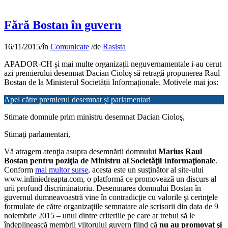
Fără Bostan în guvern
16/11/2015
/
în
Comunicate
/
de
Rasista
APADOR-CH și mai multe organizații neguvernamentale i-au cerut
azi premierului desemnat Dacian Cioloș să retragă propunerea Raul
Bostan de la Ministerul Societății Informaționale. Motivele mai jos:
Apel către premierul desemnat și parlamentari
Stimate domnule prim ministru desemnat Dacian Cioloş,
Stimaţi parlamentari,
Vă atragem atenţia asupra desemnării domnului
Marius Raul
Bostan pentru poziţia de Ministru al Societăţii Informaţionale
.
Conform
mai multor surse
, acesta este un susţinător al site-ului
www.inliniedreapta.com, o platformă ce promovează un discurs al
urii profund discriminatoriu. Desemnarea domnului Bostan în
guvernul dumneavoastră vine în contradicţie cu valorile şi cerinţele
formulate de către organizaţiile semnatare ale scrisorii din data de 9
noiembrie 2015 – unul dintre criteriile pe care ar trebui să le
îndeplinească membrii viitorului guvern fiind că
nu au promovat şi