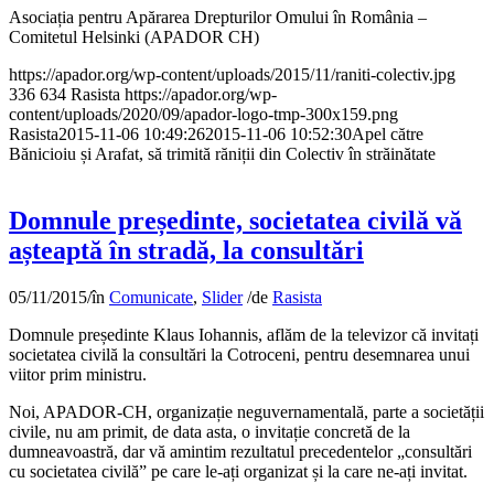
Asociația pentru Apărarea Drepturilor Omului în România –
Comitetul Helsinki (APADOR CH)
https://apador.org/wp-content/uploads/2015/11/raniti-colectiv.jpg
336
634
Rasista
https://apador.org/wp-
content/uploads/2020/09/apador-logo-tmp-300x159.png
Rasista
2015-11-06 10:49:26
2015-11-06 10:52:30
Apel către
Bănicioiu și Arafat, să trimită răniții din Colectiv în străinătate
Domnule președinte, societatea civilă vă
așteaptă în stradă, la consultări
05/11/2015
/
în
Comunicate
,
Slider
/
de
Rasista
Domnule președinte Klaus Iohannis, aflăm de la televizor că invitați
societatea civilă la consultări la Cotroceni, pentru desemnarea unui
viitor prim ministru.
Noi, APADOR-CH, organizație neguvernamentală, parte a societății
civile, nu am primit, de data asta, o invitație concretă de la
dumneavoastră, dar vă amintim rezultatul precedentelor „consultări
cu societatea civilă” pe care le-ați organizat și la care ne-ați invitat.