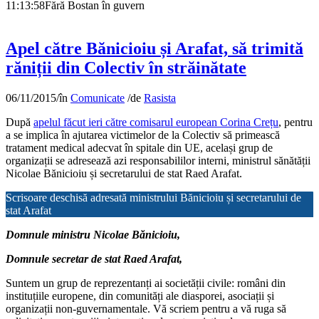
11:13:58
Fără Bostan în guvern
Apel către Bănicioiu și Arafat, să trimită
răniții din Colectiv în străinătate
06/11/2015
/
în
Comunicate
/
de
Rasista
După
apelul făcut ieri către comisarul european Corina Crețu
, pentru
a se implica în ajutarea victimelor de la Colectiv să primească
tratament medical adecvat în spitale din UE, același grup de
organizații se adresează azi responsabililor interni, ministrul sănătății
Nicolae Bănicioiu și secretarului de stat Raed Arafat.
Scrisoare deschisă adresată ministrului Bănicioiu și secretarului de
stat Arafat
Domnule ministru Nicolae Bănicioiu,
Domnule secretar de stat Raed Arafat,
Suntem un grup de reprezentanți ai societății civile: români din
instituțiile europene, din comunități ale diasporei, asociații și
organizații non-guvernamentale. Vă scriem pentru a vă ruga să