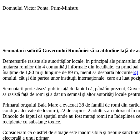
Domnului Victor Ponta, Prim-Ministru
Semnatarii solicită Guvernului României să ia atitudine faţă de ac
Demersurile rasiste ale autorităţilor locale, în principal ale primarului
mutarea romilor din 4 comunităţi informale din localitate, ca principa
înălţime de 1,80 m şi lungime de 89 m, menit să despartă blocurile
[4]
l
omului, cât şi din partea unor instituţii internaţionale, care au luat poz
Semnatarii protestează public faţă de faptul că, până în prezent, Guver
sa rasistă faţă de romi şi a dat un semnal şi altor autorităţi locale pentr
Primarul oraşului Baia Mare a evacuat 38 de familii de romi din cartie
condiţii adecvate de locuire), 22 de copii si 2 adulţi s-au intoxicat în 
Dincolo de faptul că spaţiul unde au fost mutaţi romii nu îndeplinea c
recipiente cu substanţe toxice.
Considerăm că o astfel de situaţie este inadmisibilă şi trebuie sancţio
electorală a unui primar.