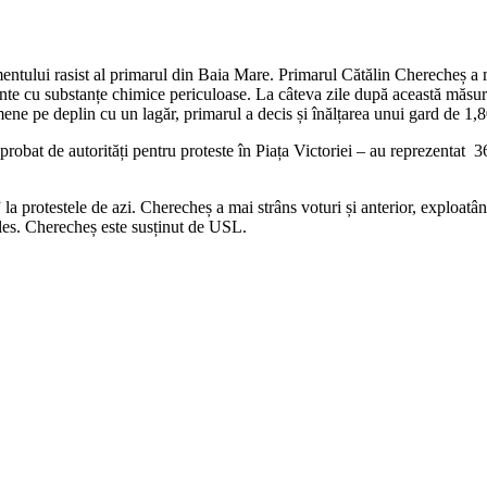
lui rasist al primarul din Baia Mare. Primarul Cătălin Cherecheș a mut
nte cu substanțe chimice periculoase. La câteva zile după această măsură 
semene pe deplin cu un lagăr, primarul a decis și înălțarea unui gard de 1,
probat de autorități pentru proteste în Piața Victoriei – au reprezentat 3
protestele de azi. Cherecheș a mai strâns voturi și anterior, exploatând s
ales. Cherecheș este susținut de USL.