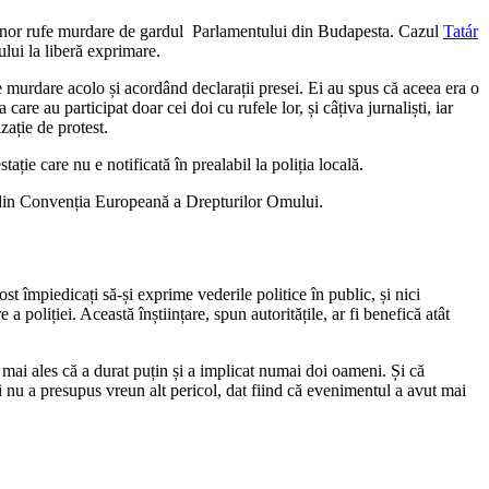
 unor rufe murdare de gardul Parlamentului din Budapesta. Cazul
Tatár
ului la liberă exprimare.
 murdare acolo și acordând declarații presei. Ei au spus că aceea era o
are au participat doar cei doi cu rufele lor, și câțiva jurnaliști, iar
zație de protest.
ție care nu e notificată în prealabil la poliția locală.
0 din Convenția Europeană a Drepturilor Omului.
t împiedicați să-și exprime vederile politice în public, și nici
 poliției. Această înștiințare, spun autoritățile, ar fi benefică atât
mai ales că a durat puțin și a implicat numai doi oameni. Și că
i nu a presupus vreun alt pericol, dat fiind că evenimentul a avut mai