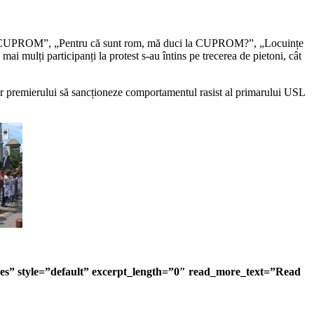
asă la CUPROM”, „Pentru că sunt rom, mă duci la CUPROM?”, „Locuințe
ai mulți participanți la protest s-au întins pe trecerea de pietoni, cât
cer premierului să sancționeze comportamentul rasist al primarului USL
r=”yes” style=”default” excerpt_length=”0″ read_more_text=”Read