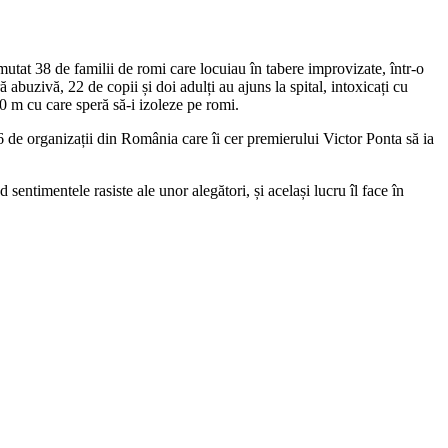
at 38 de familii de romi care locuiau în tabere improvizate, într-o
abuzivă, 22 de copii și doi adulți au ajuns la spital, intoxicați cu
80 m cu care speră să-i izoleze pe romi.
6 de organizații din România care îi cer premierului Victor Ponta să ia
entimentele rasiste ale unor alegători, și același lucru îl face în