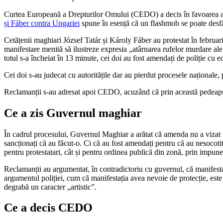
Curtea Europeană a Drepturilor Omului (CEDO) a decis în favoarea a d
și Fáber contra Ungariei
spune în esență că un flashmob se poate desfășu
Cetățenii maghiari József Tatár și Károly Fáber au protestat în februa
manifestare menită să ilustreze expresia „atârnarea rufelor murdare ale na
totul s-a încheiat în 13 minute, cei doi au fost amendați de poliție cu e
Cei doi s-au judecat cu autoritățile dar au pierdut procesele naționale, 
Reclamanții s-au adresat apoi CEDO, acuzând că prin această pedeapsă
Ce a zis Guvernul maghiar
În cadrul procesului, Guvernul Maghiar a arătat că amenda nu a vizat res
sancționați că au făcut-o. Ci că au fost amendați pentru că au nesocotit 
pentru protestatari, cât și pentru ordinea publică din zonă, prin impun
Reclamanții au argumentat, în contradictoriu cu guvernul, că manifesta
argumentul poliției, cum că manifestația avea nevoie de protecție, este
degrabă un caracter „artistic”.
Ce a decis CEDO