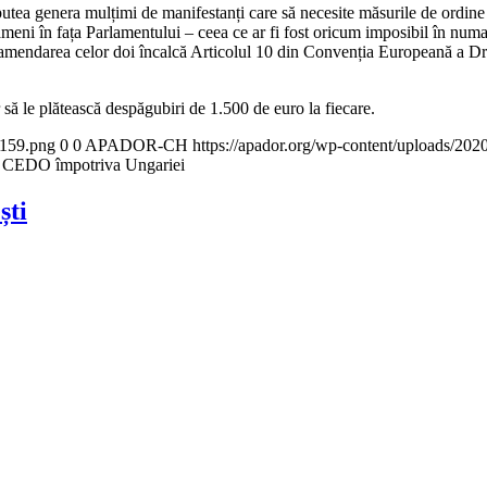
putea genera mulțimi de manifestanți care să necesite măsurile de ordine 
meni în fața Parlamentului – ceea ce ar fi fost oricum imposibil în num
mendarea celor doi încalcă Articolul 10 din Convenția Europeană a Drept
ă le plătească despăgubiri de 1.500 de euro la fiecare.
x159.png
0
0
APADOR-CH
https://apador.org/wp-content/uploads/20
la CEDO împotriva Ungariei
ști