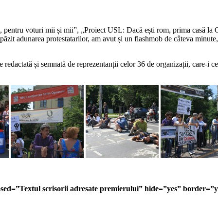
copii, pentru voturi mii și mii”, „Proiect USL: Dacă ești rom, prima c
păzit adunarea protestatarilor, am avut și un flashmob de câteva minute, m
 redactată și semnată de reprezentanții celor 36 de organizații, care-i 
e_closed=”Textul scrisorii adresate premierului” hide=”yes” borde