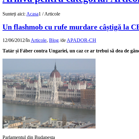
Sunteți aici:
Acasa
1
/
Articole
Un flashmob cu rufe murdare câștigă la 
12/06/2012
/
în
Articole
,
Blog
/
de
APADOR-CH
Tatár și Fáber contra Ungariei, un caz ce ar trebui să dea de gând
Parlamentul din Budapesta