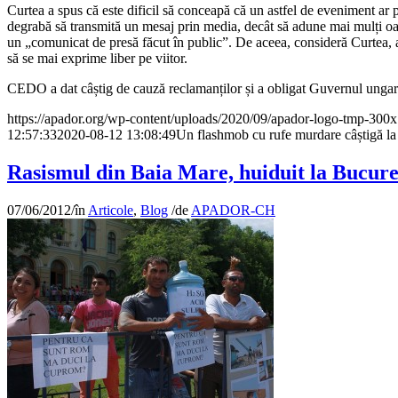
Curtea a spus că este dificil să conceapă că un astfel de eveniment ar 
degrabă să transmită un mesaj prin media, decât să adune mai mulți oa
un „comunicat de presă făcut în public”. De aceea, consideră Curtea, a
să se mai exprime liber pe viitor.
CEDO a dat câștig de cauză reclamanților și a obligat Guvernul ungar s
https://apador.org/wp-content/uploads/2020/09/apador-logo-tmp-300
12:57:33
2020-08-12 13:08:49
Un flashmob cu rufe murdare câștigă 
Rasismul din Baia Mare, huiduit la Bucure
07/06/2012
/
în
Articole
,
Blog
/
de
APADOR-CH