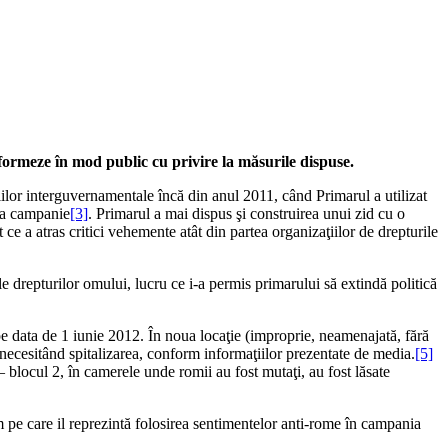
nformeze în mod public cu privire la măsurile dispuse.
aţiilor interguvernamentale încă din anul 2011, când Primarul a utilizat
la campanie
[3]
. Primarul a mai dispus şi construirea unui zid cu o
 ce a atras critici vehemente atât din partea organizaţiilor de drepturile
e drepturilor omului, lucru ce i-a permis primarului să extindă politică
pe data de 1 iunie 2012. În noua locaţie (improprie, neamenajată, fără
e, necesitând spitalizarea, conform informaţiilor prezentate de media.
[5]
blocul 2, în camerele unde romii au fost mutaţi, au fost lăsate
m pe care il reprezintă folosirea sentimentelor anti-rome în campania