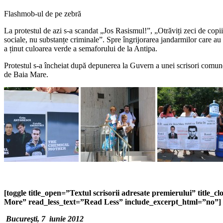
Flashmob-ul de pe zebră
La protestul de azi s-a scandat „Jos Rasismul!”, „Otrăviți zeci de 
sociale, nu substanțe criminale”. Spre îngrijorarea jandarmilor care au 
a ținut culoarea verde a semaforului de la Antipa.
Protestul s-a încheiat după depunerea la Guvern a unei scrisori comune
de Baia Mare.
[toggle title_open=”Textul scrisorii adresate premierului” titl
More” read_less_text=”Read Less” include_excerpt_html=”no”]
Bucureşti, 7 iunie 2012