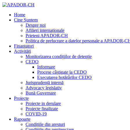
Home
Cine Suntem
Despre noi
Afilieri internaționale
Prieteni APADOR-CH
Politica de prelucrare a datelor personale a APADOR-C
Finanțatori
Activități
Monitorizarea condițiilor de detenție
CEDO
Informare
Procese câștigate la CEDO
Executarea hotărârilor CEDO
Jurisprudență internă
Advocacy legislativ
Bună Guvernare
Proiecte
Proiecte in derulare
Proiecte finalizate
COVID-19
Rapoarte
Condițiile din aresturi
Condițiile din penitenciare