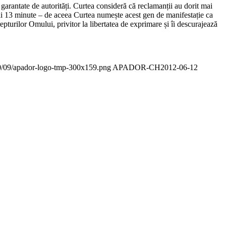
garantate de autorități. Curtea consideră că reclamanții au dorit mai
ai 13 minute – de aceea Curtea numește acest gen de manifestație ca
urilor Omului, privitor la libertatea de exprimare și îi descurajează
20/09/apador-logo-tmp-300x159.png
APADOR-CH
2012-06-12