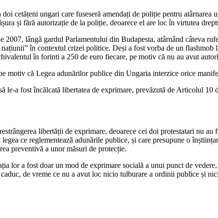
oi cetățeni ungari care fuseseră amendați de poliție pentru atârnarea
ra și fără autorizație de la poliție, deoarece el are loc în virtutea drept
rie 2007, lângă gardul Parlamentului din Budapesta, atârnând câteva rufe
țiunii” în contextul crizei politice. Deși a fost vorba de un flashmob la c
chivalentul în forinti a 250 de euro fiecare, pe motiv că nu au avut autori
pe motiv că Legea adunărilor publice din Ungaria interzice orice manifesta
 le-a fost încălcată libertatea de exprimare, prevăzută de Articolul 1
trângerea libertății de exprimare, deoarece cei doi protestatari nu au fos
legea ce reglementează adunările publice, și care presupune o înștiințare a
erea preventivă a unor măsuri de protecție.
ția lor a fost doar un mod de exprimare socială a unui punct de vedere, 
 caduc, de vreme ce nu a avut loc nicio tulburare a ordinii publice și nic