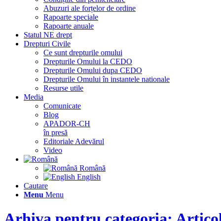
Abuzuri ale forțelor de ordine
Rapoarte speciale
Rapoarte anuale
Statul NE drept
Drepturi Civile
Ce sunt drepturile omului
Drepturile Omului la CEDO
Drepturile Omului dupa CEDO
Drepturile Omului în instantele nationale
Resurse utile
Media
Comunicate
Blog
APADOR-CH
în presă
Editoriale Adevărul
Video
Română
English
Cautare
Menu
Menu
Arhiva pentru categoria: Artico