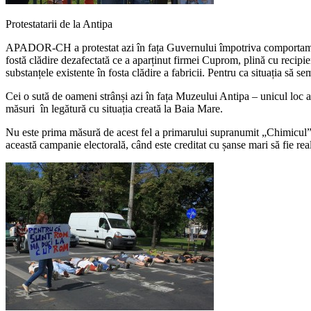
Protestatarii de la Antipa
APADOR-CH a protestat azi în fața Guvernului împotriva comportamentu
fostă clădire dezafectată ce a aparținut firmei Cuprom, plină cu recipie
substanțele existente în fosta clădire a fabricii. Pentru ca situația să 
Cei o sută de oameni strânși azi în fața Muzeului Antipa – unicul loc a
măsuri în legătură cu situația creată la Baia Mare.
Nu este prima măsură de acest fel a primarului supranumit „Chimicul” la 
această campanie electorală, când este creditat cu șanse mari să fie re