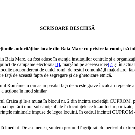
SCRISOARE DESCHISĂ
ţiunile autorităţilor locale din Baia Mare cu privire la romi şi să i
 din Baia Mare, au fost aduse în atenţia instituţiilor centrale şi a organiz
l punct de campanie electorală
[1]
, marşând pe aceeaşi idee
[2]
şi în actua
ocuite preponderent de etnici romi, de restul comunităţii majoritare, fapt
iţie faţă de această fapta de segregare şi de ghetoizare etnică.
nul României a ramas impasibil faţă de aceste grave încălcări repetate al
u a acţiona în mod similar.
rul Craica şi le-a mutat în blocul nr. 2 din incinta societăţii CUPROM, 
urma ingerării unor substanţe aflate în locuinţele ce le-au fost repartizat
erinţele minimale impuse de legea locuirii, în cadrul incintei CUPROM – 
nată imediat. De asemenea, suntem profund îngrijoraţi de pericolul extre