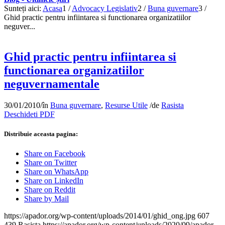
Sunteți aici:
Acasa
1
/
Advocacy Legislativ
2
/
Buna guvernare
3
/
Ghid practic pentru infiintarea si functionarea organizatiilor
neguver...
Ghid practic pentru infiintarea si
functionarea organizatiilor
neguvernamentale
30/01/2010
/
în
Buna guvernare
,
Resurse Utile
/
de
Rasista
Deschideti PDF
Distribuie aceasta pagina:
Share on Facebook
Share on Twitter
Share on WhatsApp
Share on LinkedIn
Share on Reddit
Share by Mail
https://apador.org/wp-content/uploads/2014/01/ghid_ong.jpg
607
439
Rasista
https://apador.org/wp-content/uploads/2020/09/apador-