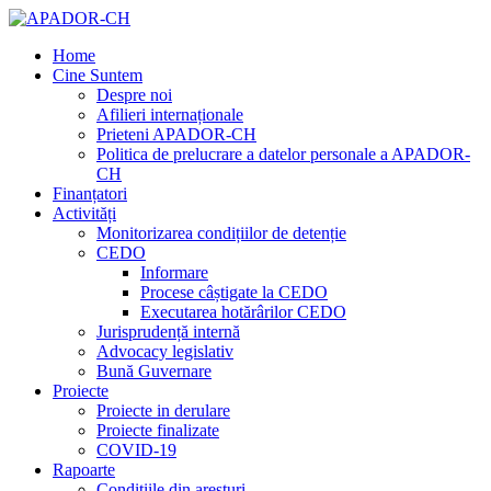
Home
Cine Suntem
Despre noi
Afilieri internaționale
Prieteni APADOR-CH
Politica de prelucrare a datelor personale a APADOR-
CH
Finanțatori
Activități
Monitorizarea condițiilor de detenție
CEDO
Informare
Procese câștigate la CEDO
Executarea hotărârilor CEDO
Jurisprudență internă
Advocacy legislativ
Bună Guvernare
Proiecte
Proiecte in derulare
Proiecte finalizate
COVID-19
Rapoarte
Condițiile din aresturi