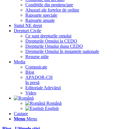
Condițiile din penitenciare
Abuzuri ale forțelor de ordine
Rapoarte speciale
Rapoarte anuale
Statul NE drept
Drepturi Civile
Ce sunt drepturile omului
Drepturile Omului la CEDO
Drepturile Omului dupa CEDO
Drepturile Omului în instantele nationale
Resurse utile
Media
Comunicate
Blog
APADOR-CH
în presă
Editoriale Adevărul
Video
Română
English
Cautare
Menu
Menu
Blog - Ultimele știri