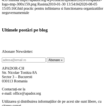
logo-tmp-300x159.png
Rasista
2010-01-30 13:54:04
2020-08-05
15:05:16
Ghid practic pentru infiintarea si functionarea organizatiilor
neguvernamentale
Ultimele postări pe blog
Abonare Newsletter:
APADOR-CH
Str. Nicolae Tonitza 8A
Sector 3 – Bucuresti
030113 Romania
Contactați-ne la
e-mail: office@apador.org
Utilizarea și distribuirea informațiilor de pe acest site sunt libere, cu
citarea sursei.