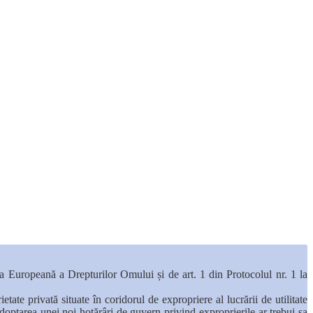
ia Europeană a Drepturilor Omului și de art. 1 din Protocolul nr. 1 la
e privată situate în coridorul de expropriere al lucrării de utilitate
Adoptarea unei noi hotărâri de guvern privind exproprierile ar trebui sa