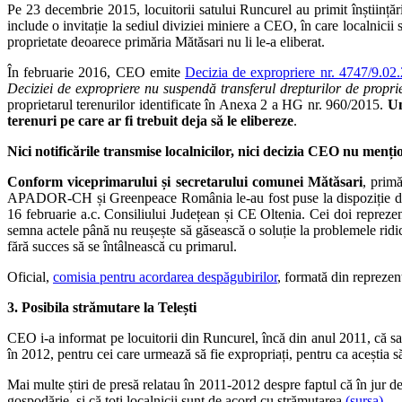
Pe 23 decembrie 2015, locuitorii satului Runcurel au primit înștiințări
include o invitație la sediul diviziei miniere a CEO, în care localnicii 
proprietate deoarece primăria Mătăsari nu li le-a eliberat.
În februarie 2016, CEO emite
Decizia de expropriere nr. 4747/9.02
Deciziei de expropriere nu suspendă transferul drepturilor de propri
proprietarul terenurilor identificate în Anexa 2 a HG nr. 960/2015.
Un
terenuri pe care ar fi trebuit deja să le elibereze
.
Nici notificările transmise localnicilor, nici decizia CEO nu mențio
Conform viceprimarului și secretarului comunei Mătăsari
, primă
APADOR-CH și Greenpeace România le-au fost puse la dispoziție două no
16 februarie a.c. Consiliului Județean și CE Oltenia. Cei doi reprezen
semna actele până nu reușește să găsească o soluție la problemele ridic
fără succes să se întâlnească cu primarul.
Oficial,
comisia pentru acordarea despăgubirilor
, formată din reprezent
3. Posibila strămutare la Telești
CEO i-a informat pe locuitorii din Runcurel, încă din anul 2011, că s
în 2012, pentru cei care urmează să fie expropriați, pentru ca aceștia s
Mai multe știri de presă relatau în 2011-2012 despre faptul că în jur 
gospodărie, și că toți localnicii sunt de acord cu strămutarea
(sursa)
.