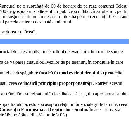
i Runcurel pe o suprafață de 60 de hectare de pe raza comunei Telești.
de gospodării și alte edificii publice și utilități, însă ulterior, pentru
rul susține că de un an de zile îi întreabă pe reprezentanții CEO când
i parcela de teren destinată cimitirului.
 se dorea, se făcea”.
enuri.
Din acest motiv, orice acțiuni de evacuare din locuințe sau de
a de valoarea culturilor/livezilor de pe terenuri, în condițiile în care
ciun fel de despăgubire
încalcă în mod evident dreptul la protecția
cuați, ceea ce
încalcă principiul proporționalități
i. Potrivit acestui
 strămutării vetrei satului în localitatea Telești, din apropierea satului
ra traiului acestora și asupra relațiilor lor sociale și de familie, ceea
8 din Convenția Europeană a Drepturilor Omului.
În acest sens, s-a
46/06, hotărârea din 24 aprilie 2012).