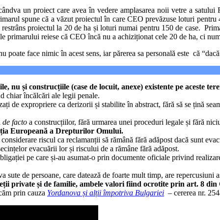
t cândva un proiect care avea în vedere amplasarea noii vetre a satulu
rimarul spune că a văzut proiectul în care CEO prevăzuse loturi pentru 400 
restrâns proiectul la 20 de ha și loturi numai pentru 150 de case. Prima
le primarului reiese că CEO încă nu a achiziționat cele 20 de ha, ci numa
 nu poate face nimic în acest sens, iar părerea sa personală este că “dacă
e, nu și construcțiile (case de locuit, anexe) existente pe aceste ter
d chiar încălcări ale legii penale.
ți de expropriere ca derizorii și stabilite în abstract, fără să se țină seam
a
de facto
a construcțiilor, fără urmarea unei proceduri legale și fără ni
enția Europeană a Drepturilor Omului.
 în considerare riscul ca reclamanții să rămână fără adăpost dacă sunt eva
nsecințelor evacuării lor și riscului de a rămâne fără adăpost.
bligației pe care și-au asumat-o prin documente oficiale privind realizarea
a sute de persoane, care datează de foarte mult timp, are repercusiuni asup
vieții private și de familie, ambele valori fiind ocrotite prin art. 
icăm prin cauza
Yordanova și alții împotriva Bulgariei
– cererea nr. 254