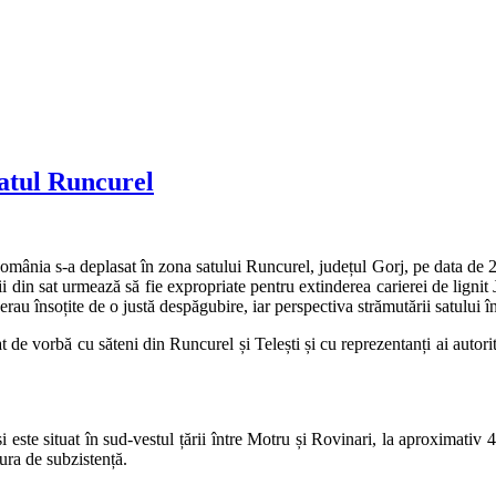
satul Runcurel
a s-a deplasat în zona satului Runcurel, județul Gorj, pe data de 24 m
lii din sat urmează să fie expropriate pentru extinderea carierei de lig
rau însoțite de o justă despăgubire, iar perspectiva strămutării satului î
vorbă cu săteni din Runcurel și Telești și cu reprezentanți ai autorităț
 este situat în sud-vestul țării între Motru și Rovinari, la aproximativ 
ura de subzistență.