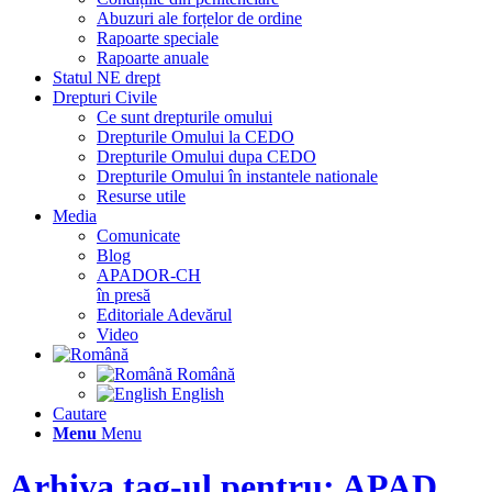
Abuzuri ale forțelor de ordine
Rapoarte speciale
Rapoarte anuale
Statul NE drept
Drepturi Civile
Ce sunt drepturile omului
Drepturile Omului la CEDO
Drepturile Omului dupa CEDO
Drepturile Omului în instantele nationale
Resurse utile
Media
Comunicate
Blog
APADOR-CH
în presă
Editoriale Adevărul
Video
Română
English
Cautare
Menu
Menu
Arhiva tag-ul pentru: APAD