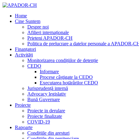
Home
Cine Suntem
Despre noi
Afilieri internaționale
Prieteni APADOR-CH
Politica de prelucrare a datelor personale a APADOR-C
Finanțatori
Activități
Monitorizarea condițiilor de detenție
CEDO
Informare
Procese câștigate la CEDO
Executarea hotărârilor CEDO
Jurisprudență internă
Advocacy legislativ
Bună Guvernare
Proiecte
Proiecte in derulare
Proiecte finalizate
COVID-19
Rapoarte
Condițiile din aresturi
Condițiile din penitenciare