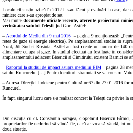
Localnicii susțin azi că în 2012 li s-au făcut și evaluări la case, dar
miniere care s-au apropiat de sat.
Mai multe
documente oficiale recente, aferente proiectului minie
vecinătatea satului Telești
, jud Gorj. Astfel:
–
Acordul de Mediu din 9 mai 2016
– pagina 9 menționează: „Pentru l
retea de gaze si energie electrica). Pe amplasamentul studiat in supra
Nord, Jilt Sud si Rosiuta. Astfel au fost create un numar de 140 de l
alimentare cu apa si gaze. In studiul efectuat au fost luate în consid
amplasamentului adiacent Bisericii si Cimitirului existent Barnici se 
–
Raportul la studiul de impact asupra mediului EIM
– pagina 28 menți
satului Runcurelu. […] Pentru locuitorii stramutati se va construi Vatra
– Adresa Direcției Judetene pentru Cultură nr.67 din 27.01.2016 formul
Runcurel.
În fapt, singurul lucru care s-a realizat concret la Telești cu privire l
Din discuția cu dl. Constantin Saragea, clopotarul Bisericii Bîrnici, 
proprietarilor fie nedorind să vândă fie, dacă ar vrea să vândă, tot nu
doua situație.