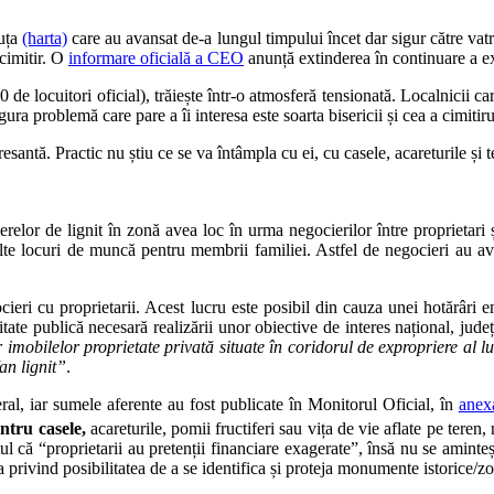
iuța
(harta)
care au avansat de-a lungul timpului încet dar sigur către vatr
 cimitir. O
informare oficială a CEO
anunță extinderea în continuare a ex
e locuitori oficial), trăiește într-o atmosferă tensionată. Localnicii ca
ura problemă care pare a îi interesa este soarta bisericii și cea a cimitiru
esantă. Practic nu știu ce se va întâmpla cu ei, cu casele, acareturile și t
rierelor de lignit în zonă avea loc în urma negocierilor între proprietar
lte locuri de muncă pentru membrii familiei. Astfel de negocieri au avu
ocieri cu proprietarii. Acest lucru este posibil din cauza unei hotărâri
tate publică necesară realizării unor obiective de interes național, jude
 imobilelor proprietate privată situate în coridorul de expropriere al l
an lignit”
.
teral, iar sumele aferente au fost publicate în Monitorul Oficial, în
anex
ntru casele,
acareturile, pomii fructiferi sau vița de vie aflate pe teren, 
 că “proprietarii au pretenții financiare exagerate”, însă nu se aminteșt
 privind posibilitatea de a se identifica și proteja monumente istorice/zo