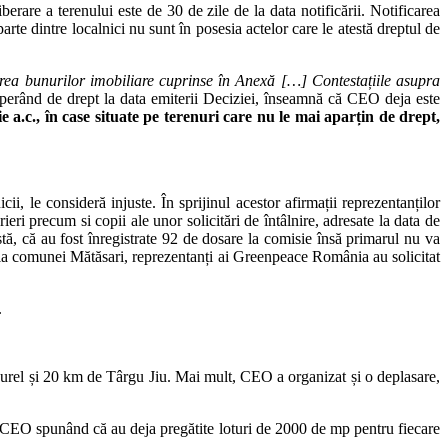
erare a terenului este de 30 de zile de la data notificării. Notificarea
arte dintre localnici nu sunt în posesia actelor care le atestă dreptul de
edarea bunurilor imobiliare cuprinse în Anexă […] Contestațiile asupra
 operând de drept la data emiterii Deciziei, înseamnă că CEO deja este
 a.c., în case situate pe terenuri care nu le mai aparțin de drept,
ii, le consideră injuste. În sprijinul acestor afirmații reprezentanților
 precum si copii ale unor solicitări de întâlnire, adresate la data de
tă, că au fost înregistrate 92 de dosare la comisie însă primarul nu va
măria comunei Mătăsari, reprezentanți ai Greenpeace România au solicitat
.
curel și 20 km de Târgu Jiu. Mai mult, CEO a organizat și o deplasare,
ii CEO spunând că au deja pregătite loturi de 2000 de mp pentru fiecare