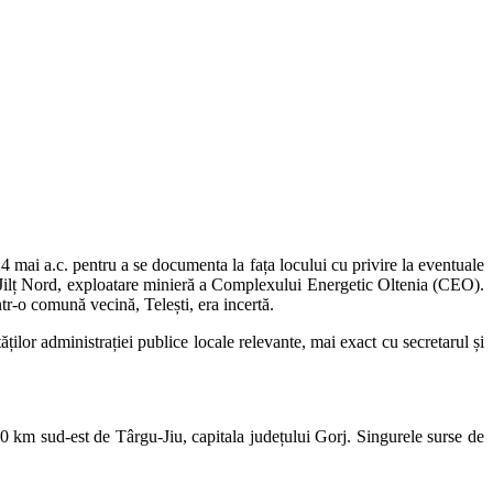
ai a.c. pentru a se documenta la fața locului cu privire la eventuale
nit Jilț Nord, exploatare minieră a Complexului Energetic Oltenia (CEO).
ntr-o comună vecină, Telești, era incertă.
ilor administrației publice locale relevante, mai exact cu secretarul și
40 km sud-est de Târgu-Jiu, capitala județului Gorj. Singurele surse de