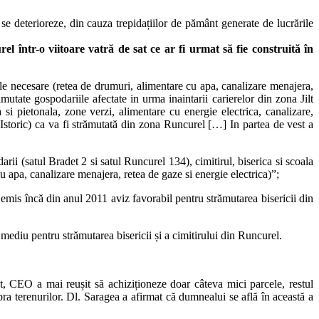
 se deterioreze, din cauza trepidațiilor de pământ generate de lucrările
l într-o viitoare vatră de sat ce ar fi urmat să fie construită în
ile necesare (retea de drumuri, alimentare cu apa, canalizare menajera,
utate gospodariile afectate in urma inaintarii carierelor din zona Jilt
si pietonala, zone verzi, alimentare cu energie electrica, canalizare,
 Istoric) ca va fi strămutată din zona Runcurel […] In partea de vest a
ii (satul Bradet 2 si satul Runcurel 134), cimitirul, biserica si scoala
u apa, canalizare menajera, retea de gaze si energie electrica)”;
emis încă din anul 2011 aviz favorabil pentru strămutarea bisericii din
 mediu pentru strămutarea bisericii și a cimitirului din Runcurel.
nat, CEO a mai reușit să achiziționeze doar câteva mici parcele, restul
pra terenurilor. Dl. Saragea a afirmat că dumnealui se află în această a