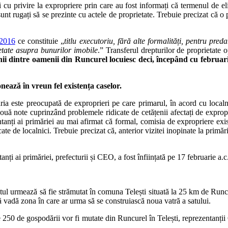
 cu privire la expropriere prin care au fost informați că termenul de elib
sunt rugați să se prezinte cu actele de proprietate. Trebuie precizat că o p
.2016
ce constituie „
titlu executoriu, fără alte formalități, pentru pr
etate asupra bunurilor imobile
.” Transferul drepturilor de proprietate
ii dintre oamenii din Runcurel locuiesc deci, începând cu februarie
nează în vreun fel existența caselor.
ria este preocupată de exproprieri pe care primarul, în acord cu localnic
te cuprinzând problemele ridicate de cetățenii afectați de exproprieri
tanți ai primăriei au mai afirmat că formal, comisia de expropriere exis
ate de localnici. Trebuie precizat că, anterior vizitei inopinate la pri
anți ai primăriei, prefecturii și CEO, a fost înființată pe 17 februarie a.c
atul urmează să fie strămutat în comuna Telești situată la 25 km de Run
ă vadă zona în care ar urma să se construiască noua vatră a satului.
de 250 de gospodării vor fi mutate din Runcurel în Telești, reprezentanț