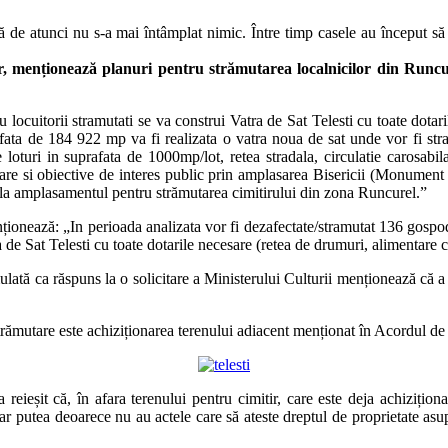
 că de atunci nu s-a mai întâmplat nimic. Între timp casele au început să
r, menționează planuri pentru strămutarea localnicilor din Runcure
ocuitorii stramutati se va construi Vatra de Sat Telesti cu toate dotar
fata de 184 922 mp va fi realizata o vatra noua de sat unde vor fi stram
oturi in suprafata de 1000mp/lot, retea stradala, circulatie carosabila 
erare si obiective de interes public prin amplasarea Bisericii (Monument
afla amplasamentul pentru strămutarea cimitirului din zona Runcurel.”
onează: „In perioada analizata vor fi dezafectate/stramutat 136 gospodar
 de Sat Telesti cu toate dotarile necesare (retea de drumuri, alimentare c
ată ca răspuns la o solicitare a Ministerului Culturii menționează că a 
a strămutare este achiziționarea terenului adiacent menționat în Acordul de
a reieșit că, în afara terenului pentru cimitir, care este deja achizițio
 ar putea deoarece nu au actele care să ateste dreptul de proprietate asu