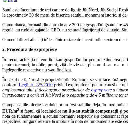
Satul este înconjurat de trei cariere de lignit: Jilț Nord, Jilț Sud și Roș
la aproximativ 30 de metri de biserica satului, monument istoric, și de
Comunitatea, formată din aproximativ 200 de gospodării (satul are 450 d
regulă, au rude angajate la CEO, nu se arată îngrijorați de situație. Sing
Oamenii direct afectați trăiesc într-o stare de incertitudine extrem de str
2. Procedura de expropriere
În trecut, achiziția terenurilor sau gospodăriilor pentru extinderea ca
pentru terenuri, imobile, pomi, viță de vie etc, plus unul sau mai mu
înțelegerile respective nu s-au finalizat.
În cazul de față însă exproprierile din Runcurel se vor face fără neg
conform
Legii nr. 225/2010
privind exproprierea pentru cauză de utili
amplasamentului şi declanşarea procedurilor de
expropriere
a tuturor
în exploatare a carierei Jilţ Nord la o capacitate de 4,5 milioane tone/
Compensațiile oferite localnicilor au fost stabilite deja, în mod unila
2
EUR/m
și faptul că localnicilor
nu li s-au stabilit compensații
și
pe
nota de fundamentare a actului normativ respectiv s-a consemnat faptul
respective. Singura referire la imobile în nota de fundamentare este cea