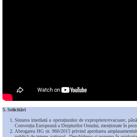
5. Solicitări
Sistarea imediată a operațiunilor de expropriere/evacuare, până
Convenția Europeană a Drepturilor Omului, menționate în preze
Abrogarea HG nr. 960/2015 privind aprobarea amplasamentului și 
publică de interes național „Deschiderea și punerea în exploatar