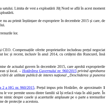
a satului. Limita de vest a exploatării Jilț Nord se află în acest moment
ploatării.
re nu au primit înștiințare de expropriere în decembrie 2015 și care, de
lui.
erenurile lor.
i și CEO. Compensațiile oferite proprietarilor includeau prețul negociat
t loc și recent, inclusiv în anul 2014, cu cetățeni din Runcurel, însă
 emise de actualul guvern în decembrie 2015, care aprobă exproprierile
țean și local. –
Hotărârea Guvernului nr. 960/2015
privind aprobarea
ucrării de utilitate publică de interes naţional „Deschiderea şi punerea
a 2 a HG nr. 960/2015
. Prețul impus prin Hotărâre, de aproximativ
1
nu le vor permite unora dintre familii să își refacă viața în altă parte. În
e nimic despre casele și acareturile amplasate pe o parte a terenurilor
ne de protecție a acestora.