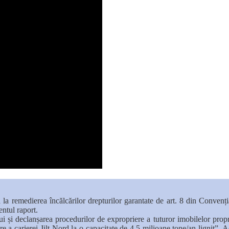
 la remedierea încălcărilor drepturilor garantate de art. 8 din Convenț
ntul raport.
declanșarea procedurilor de expropriere a tuturor imobilelor proprietat
e a carierei Jilț Nord la o capacitate de 4,5 milioane tone/an lignit”. 