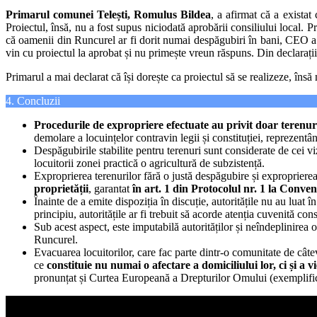
Primarul comunei Telești, Romulus Bildea
, a afirmat că a exista
Proiectul, însă, nu a fost supus niciodată aprobării consiliului local. P
că oamenii din Runcurel ar fi dorit numai despăgubiri în bani, CEO a 
vin cu proiectul la aprobat și nu primește vreun răspuns. Din declarații
Primarul a mai declarat că își dorește ca proiectul să se realizeze, însă
4. Concluzii
Procedurile de expropriere efectuate au privit doar terenuril
demolare a locuințelor contravin legii și constituției, reprezentân
Despăgubirile stabilite pentru terenuri sunt considerate de cei viza
locuitorii zonei practică o agricultură de subzistență.
Exproprierea terenurilor fără o justă despăgubire și expropriere
proprietății
, garantat
în art. 1 din Protocolul nr. 1 la Conv
Înainte de a emite dispoziția în discuție, autoritățile nu au luat
principiu, autoritățile ar fi trebuit să acorde atenția cuvenită co
Sub acest aspect, este imputabilă autorităților și neîndeplinirea o
Runcurel.
Evacuarea locuitorilor, care fac parte dintr-o comunitate de câtev
ce
constituie nu numai o afectare a domiciliului lor, ci și a 
pronunțat și Curtea Europeană a Drepturilor Omului (exemplif