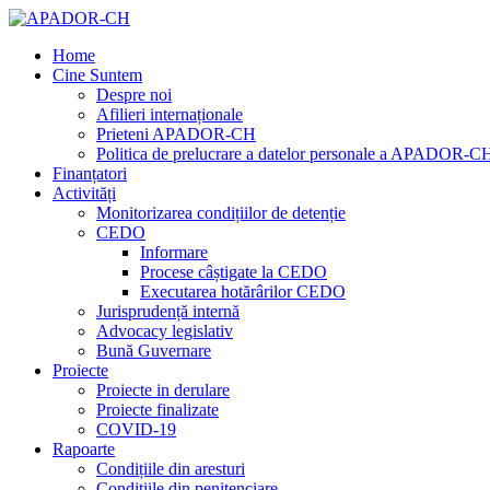
Home
Cine Suntem
Despre noi
Afilieri internaționale
Prieteni APADOR-CH
Politica de prelucrare a datelor personale a APADOR-C
Finanțatori
Activități
Monitorizarea condițiilor de detenție
CEDO
Informare
Procese câștigate la CEDO
Executarea hotărârilor CEDO
Jurisprudență internă
Advocacy legislativ
Bună Guvernare
Proiecte
Proiecte in derulare
Proiecte finalizate
COVID-19
Rapoarte
Condițiile din aresturi
Condițiile din penitenciare