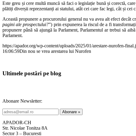
Este greu și cere multă muncă să faci o legislație bună și corectă, care s
plătiți diverșii reprezentanți ai statului, atât cei care fac legi, cât și cei 
Această propunere a procurorului general nu va avea alt efect decât cre
pagini ale prospectului?
”) prin expunerea la riscul de a fi transformaț
propunere până să ajungă la Parlament, Parlamentul ar trebui să aibă î
Parlament.
https://apador.org/wp-content/uploads/2025/01/arestare-nurofen-final.
16:06:59
Din nou se vrea arestarea lui Nurofen
Ultimele postări pe blog
Abonare Newsletter:
APADOR-CH
Str. Nicolae Tonitza 8A
Sector 3 – Bucuresti