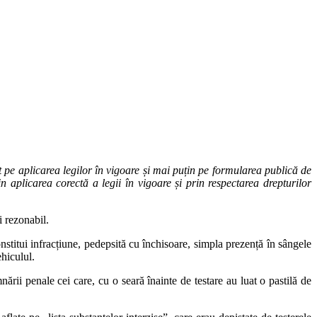
pe aplicarea legilor în vigoare și mai puțin pe formularea publică de
n aplicarea corectă a legii în vigoare și prin respectarea drepturilor
i rezonabil.
onstitui infracțiune, pedepsită cu închisoare, simpla prezență în sângele
ehiculul.
ării penale cei care, cu o seară înainte de testare au luat o pastilă de