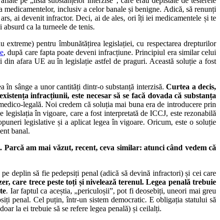
late pe „lista substanțelor interzise”, care erau depistate de testerele
e a medicamentelor, inclusiv a celor banale și benigne. Adică, să renunți
rs, ai devenit infractor. Deci, ai de ales, ori îți iei medicamentele și te
 absurd ca la turneele de tenis.
nu extreme) pentru îmbunătățirea legislației, cu respectarea drepturilor
se
, după care fapta poate deveni infracțiune. Principiul era similar celui
 din afara UE au în legislație astfel de praguri. Această soluție a fost
a în sânge a unor cantități dintr-o substanță interzisă.
Curtea a decis,
existența infracțiunii, este necesar să se facă dovada că substanța
medico-legală. Noi credem că soluția mai buna era de introducere prin
legislația în vigoare, care a fost interpretată de ICCJ, este rezonabilă
puneri legislative și a aplicat legea în vigoare. Oricum, este o soluție
ent banal.
i. Parcă am mai văzut, recent, ceva similar: atunci când vedem că
pe deplin să fie pedepsiți penal (adică să devină infractori) și cei care
er, care trece peste toți și nivelează terenul. Legea penală trebuie
te
. Iar faptul ca aceștia, „periculoșii”, pot fi deosebiți, uneori mai greu
psiți penal. Cel puțin, într-un sistem democratic. E obligația statului să
ar la ei trebuie să se refere legea penală) și ceilalți.