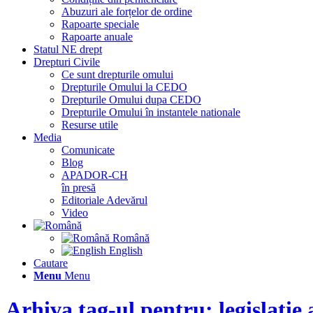
Abuzuri ale forțelor de ordine
Rapoarte speciale
Rapoarte anuale
Statul NE drept
Drepturi Civile
Ce sunt drepturile omului
Drepturile Omului la CEDO
Drepturile Omului dupa CEDO
Drepturile Omului în instantele nationale
Resurse utile
Media
Comunicate
Blog
APADOR-CH
în presă
Editoriale Adevărul
Video
Română
English
Cautare
Menu
Menu
Arhiva tag-ul pentru: legislație 