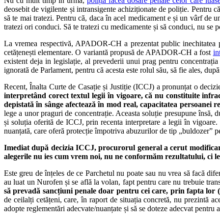
Nu cu mult timp în urmă,
poliția făcea dosare penale celor care lu
deosebit de vigilente și intransigente achiziționate de poliție. Pentru 
să te mai tratezi. Pentru că, daca în acel medicament e și un vârf de ungh
tratezi ori conduci. Să te tratezi cu medicamente și să conduci, nu se p
La vremea respectivă, APADOR-CH a prezentat public inechitatea pr
cetățenești elementare. O variantă propusă de APADOR-CH a fost
in
existent deja in legislație, al prevederii unui prag pentru concentrați
ignorată de Parlament, pentru că acesta este rolul său, să fie ales, după
Recent, Înalta Curte de Casație și Justiție (ICCJ) a pronunțat o decizie
interpretând corect textul legii în vigoare, că nu constituite inf
depistată în sânge afectează în mod real, capacitatea persoanei r
lege a unor praguri de concentrație. Aceasta soluție presupune însă, du
și soluția oferită de ICCJ, prin recenta interpretare a legii în vigoar
nuanțată, care oferă protecție împotriva abuzurilor de tip „buldozer” p
Imediat după decizia ICCJ, procurorul general a cerut modificare
alegerile nu ies cum vrem noi, nu ne conformăm rezultatului, ci le
Este greu de înțeles de ce Parchetul nu poate sau nu vrea să facă difere
au luat un Nurofen și se află la volan, fapt pentru care nu trebuie tran
să prevadă sancțiuni penale doar pentru cei care, prin fapta lor (î
de ceilalți cetățeni, care, în raport de situația concretă, nu prezintă a
adopte reglementări adecvate/nuanțate și să se doteze adecvat pentru a fac