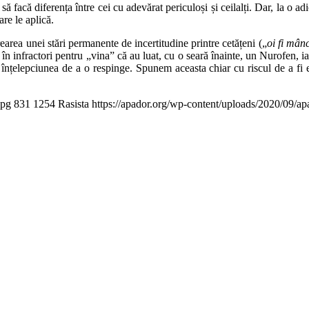
ă facă diferența între cei cu adevărat periculoși și ceilalți. Dar, la o adi
care le aplică.
area unei stări permanente de incertitudine printre cetățeni („
oi fi mânc
i în infractori pentru „vina” că au luat, cu o seară înainte, un Nurofen, i
nțelepciunea de a o respinge. Spunem aceasta chiar cu riscul de a fi eti
jpg
831
1254
Rasista
https://apador.org/wp-content/uploads/2020/09/