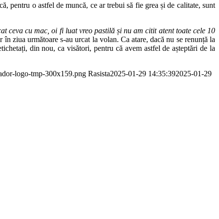
că, pentru o astfel de muncă, ce ar trebui să fie grea și de calitate, sunt
at ceva cu mac, oi fi luat vreo pastilă și nu am citit atent toate cele 10
ar în ziua următoare s-au urcat la volan. Ca atare, dacă nu se renunță la
chetați, din nou, ca visători, pentru că avem astfel de așteptări de la
apador-logo-tmp-300x159.png
Rasista
2025-01-29 14:35:39
2025-01-29