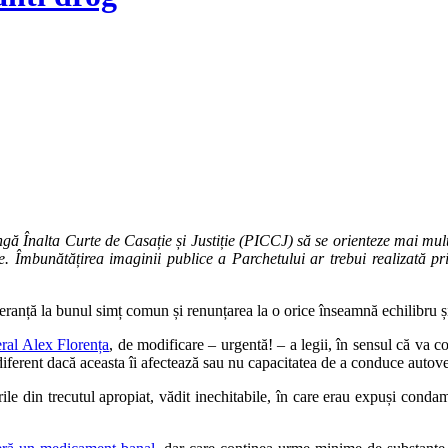
ă Înalta Curte de Casație și Justiție (PICCJ) să se orienteze mai mult 
e. Îmbunătățirea imaginii publice a Parchetului ar trebui realizată pri
eranță la bunul simț comun și renunțarea la o orice înseamnă echilibru ș
ral Alex Florența
, de modificare – urgentă! – a legii, în sensul că va c
indiferent dacă aceasta îi afectează sau nu capacitatea de a conduce autov
le din trecutul apropiat, vădit inechitabile, în care erau expuși condamn