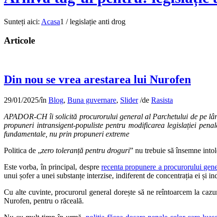
Sunteți aici:
Acasa
1
/
legislație anti drog
Articole
Din nou se vrea arestarea lui Nurofen
29/01/2025
/
în
Blog
,
Buna guvernare
,
Slider
/
de
Rasista
APADOR-CH îi solicită procurorului general al Parchetului de pe lâng
propuneri intransigent-populiste pentru modificarea legislației penal
fundamentale, nu prin propuneri extreme
Politica de „
zero toleranță pentru droguri
” nu trebuie să însemne intol
Este vorba, în principal, despre
recenta propunere a procurorului gene
unui șofer a unei substanțe interzise, indiferent de concentrația ei și 
Cu alte cuvinte, procurorul general dorește să ne reîntoarcem la cazuri
Nurofen, pentru o răceală.