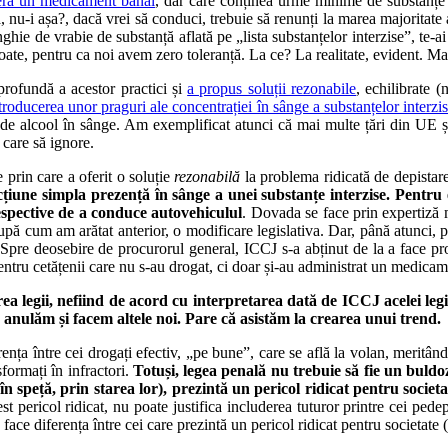
aseră un medicament banal
, dar care conținea urme minime de substanțe af
că, nu-i așa?, dacă vrei să conduci, trebuie să renunți la marea majoritat
ie de vrabie de substanță aflată pe „lista substanțelor interzise”, te-ai a
oate, pentru ca noi avem zero toleranță. La ce? La realitate, evident. Mai
ofundă a acestor practici și
a propus soluții rezonabile
, echilibrate (
troducerea unor praguri ale concentrației în sânge a substanțelor interzi
a de alcool în sânge. Am exemplificat atunci că mai multe țări din UE și
 care să ignore.
 prin care a oferit o soluție
rezonabilă
la problema ridicată de depistare
racțiune simpla prezență în sânge a unei substanțe interzise. Pentru 
espective de a conduce autovehiculul
. Dovada se face prin expertiză 
pă cum am arătat anterior, o modificare legislativa. Dar, până atunci, pe 
e. Spre deosebire de procurorul general, ICCJ s-a abținut de la a face pro
entru cetățenii care nu s-au drogat, ci doar și-au administrat un medicam
a legii, nefiind de acord cu interpretarea dată de ICCJ acelei leg
 anulăm și facem altele noi. Pare că asistăm la crearea unui trend.
nța între cei drogați efectiv, „pe bune”, care se află la volan, meritând 
sformați în infractori.
Totuși, legea penală nu trebuie să fie un buldoz
n speță, prin starea lor), prezintă un pericol ridicat pentru societa
cest pericol ridicat, nu poate justifica includerea tuturor printre cei pede
e diferența între cei care prezintă un pericol ridicat pentru societate (do