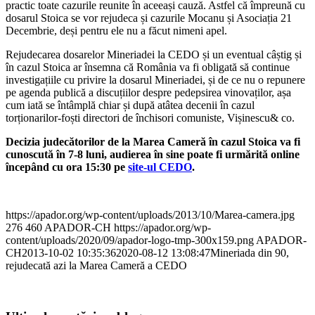
practic toate cazurile reunite în aceeași cauză. Astfel că împreună cu
dosarul Stoica se vor rejudeca și cazurile Mocanu și Asociația 21
Decembrie, deși pentru ele nu a făcut nimeni apel.
Rejudecarea dosarelor Mineriadei la CEDO și un eventual câștig și
în cazul Stoica ar însemna că România va fi obligată să continue
investigațiile cu privire la dosarul Mineriadei, și de ce nu o repunere
pe agenda publică a discuțiilor despre pedepsirea vinovaților, așa
cum iată se întâmplă chiar și după atâtea decenii în cazul
torționarilor-foști directori de închisori comuniste, Vișinescu& co.
Decizia judecătorilor de la Marea Cameră în cazul Stoica va fi
cunoscută în 7-8 luni, audierea în sine poate fi urmărită online
începând cu ora 15:30 pe
site-ul CEDO
.
https://apador.org/wp-content/uploads/2013/10/Marea-camera.jpg
276
460
APADOR-CH
https://apador.org/wp-
content/uploads/2020/09/apador-logo-tmp-300x159.png
APADOR-
CH
2013-10-02 10:35:36
2020-08-12 13:08:47
Mineriada din 90,
rejudecată azi la Marea Cameră a CEDO