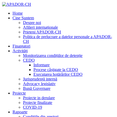
Home
Cine Suntem
Despre noi
Afilieri internaționale
Prieteni APADOR-CH
Politica de prelucrare a datelor personale a APADOR-
CH
Finanțatori
Activități
Monitorizarea condițiilor de detenție
CEDO
Informare
Procese câștigate la CEDO
Executarea hotărârilor CEDO
Jurisprudență internă
Advocacy legislativ
Bună Guvernare
Proiecte
Proiecte in derulare
Proiecte finalizate
COVID-19
Rapoarte
Condițiile din aresturi