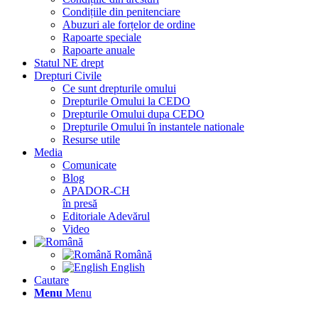
Condițiile din penitenciare
Abuzuri ale forțelor de ordine
Rapoarte speciale
Rapoarte anuale
Statul NE drept
Drepturi Civile
Ce sunt drepturile omului
Drepturile Omului la CEDO
Drepturile Omului dupa CEDO
Drepturile Omului în instantele nationale
Resurse utile
Media
Comunicate
Blog
APADOR-CH
în presă
Editoriale Adevărul
Video
Română
English
Cautare
Menu
Menu