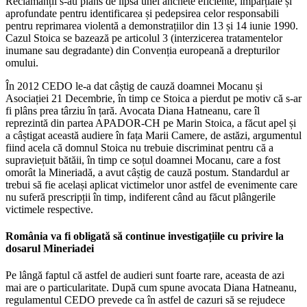
Reclamanții s-au plâns de lipsa unei anchete eficiente, imparțiale și
aprofundate pentru identificarea și pedepsirea celor responsabili
pentru reprimarea violentă a demonstrațiilor din 13 și 14 iunie 1990.
Cazul Stoica se bazează pe articolul 3 (interzicerea tratamentelor
inumane sau degradante) din Convenția europeană a drepturilor
omului.
În 2012 CEDO le-a dat câștig de cauză doamnei Mocanu și
Asociației 21 Decembrie, în timp ce Stoica a pierdut pe motiv că s-ar
fi plâns prea târziu în țară. Avocata Diana Hatneanu, care îl
reprezintă din partea APADOR-CH pe Marin Stoica, a făcut apel și
a câștigat această audiere în fața Marii Camere, de astăzi, argumentul
fiind acela că domnul Stoica nu trebuie discriminat pentru că a
supraviețuit bătăii, în timp ce soțul doamnei Mocanu, care a fost
omorât la Mineriadă, a avut câștig de cauză postum. Standardul ar
trebui să fie același aplicat victimelor unor astfel de evenimente care
nu suferă prescripții în timp, indiferent când au făcut plângerile
victimele respective.
România va fi obligată să continue investigațiile cu privire la
dosarul Mineriadei
Pe lângă faptul că astfel de audieri sunt foarte rare, aceasta de azi
mai are o particularitate. După cum spune avocata Diana Hatneanu,
regulamentul CEDO prevede ca în astfel de cazuri să se rejudece