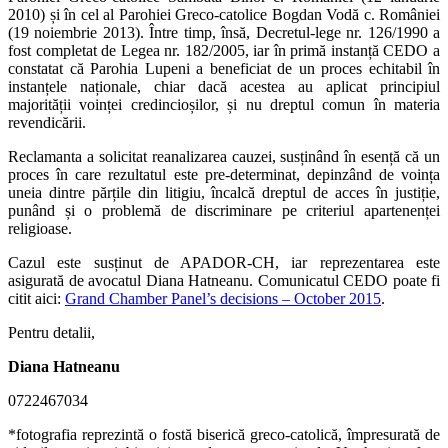
2010) și în cel al Parohiei Greco-catolice Bogdan Vodă c. României
(19 noiembrie 2013). Între timp, însă, Decretul-lege nr. 126/1990 a
fost completat de Legea nr. 182/2005, iar în primă instanță CEDO a
constatat că Parohia Lupeni a beneficiat de un proces echitabil în
instanțele naționale, chiar dacă acestea au aplicat principiul
majorității voinței credincioșilor, și nu dreptul comun în materia
revendicării.
Reclamanta a solicitat reanalizarea cauzei, susținând în esență că un
proces în care rezultatul este pre-determinat, depinzând de voința
uneia dintre părțile din litigiu, încalcă dreptul de acces în justiție,
punând și o problemă de discriminare pe criteriul apartenenței
religioase.
Cazul este susținut de APADOR-CH, iar reprezentarea este
asigurată de avocatul Diana Hatneanu. Comunicatul CEDO poate fi
citit aici:
Grand Chamber Panel’s decisions – October 2015
.
Pentru detalii,
Diana Hatneanu
0722467034
*fotografia reprezintă o fostă biserică greco-catolică, împresurată de