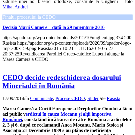
zidurile unei noi biserici ortodoxe, construite la Ungheni – foto
Mihai Andrei
Finalul procesului la CEDO
Decizia Marii Camere – dată la 29 noiembrie 2016
https://apador.org/wp-content/uploads/2015/10/ungheni.jpg
374
500
Rasista
https://apador.org/wp-content/uploads/2020/09/apador-logo-
tmp-300x159.png
Rasista
2015-10-21 11:11:16
2019-05-27
20:37:25
Revendicarea Parohiei Greco-catolice Lupeni ajunge la
Marea Cameră a CEDO
CEDO decide redeschiderea dosarului
Mineriadei în România
17/09/2014
/
în
Comunicate
,
Procese CEDO
,
Slider
/
de
Rasista
Marea Cameră a Curții Europene a Drepturilor Omului a făcut
azi public v
erdictul în cauza Mocanu și alții împotriva
României
, constatând încălcarea de către România a articolelor
2, 3 și 6, după ce reclamanții Anca Mocanu, Marin Stoica și
Asociația 21 Decembrie 1989 s-au plâns de ineficiența