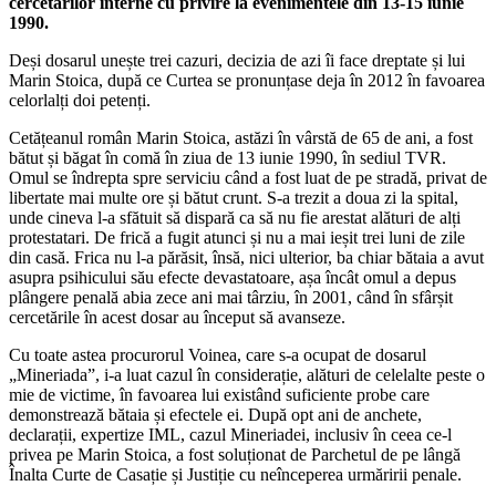
cercetărilor interne cu privire la evenimentele din 13-15 iunie
1990.
Deși dosarul unește trei cazuri, decizia de azi îi face dreptate și lui
Marin Stoica, după ce Curtea se pronunțase deja în 2012 în favoarea
celorlalți doi petenți.
Cetățeanul român Marin Stoica, astăzi în vârstă de 65 de ani, a fost
bătut și băgat în comă în ziua de 13 iunie 1990, în sediul TVR.
Omul se îndrepta spre serviciu când a fost luat de pe stradă, privat de
libertate mai multe ore și bătut crunt. S-a trezit a doua zi la spital,
unde cineva l-a sfătuit să dispară ca să nu fie arestat alături de alți
protestatari. De frică a fugit atunci și nu a mai ieșit trei luni de zile
din casă. Frica nu l-a părăsit, însă, nici ulterior, ba chiar bătaia a avut
asupra psihicului său efecte devastatoare, așa încât omul a depus
plângere penală abia zece ani mai târziu, în 2001, când în sfârșit
cercetările în acest dosar au început să avanseze.
Cu toate astea procurorul Voinea, care s-a ocupat de dosarul
„Mineriada”, i-a luat cazul în considerație, alături de celelalte peste o
mie de victime, în favoarea lui existând suficiente probe care
demonstrează bătaia și efectele ei. După opt ani de anchete,
declarații, expertize IML, cazul Mineriadei, inclusiv în ceea ce-l
privea pe Marin Stoica, a fost soluționat de Parchetul de pe lângă
Înalta Curte de Casație și Justiție cu neînceperea urmăririi penale.