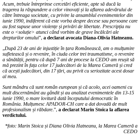
Acum, trebuie întreprinse cercetări eficiente, apte să ducă la
tragerea la răspundere a celor vinovați și la aflarea adevărului de
către întreaga societate, cu privire la ansamblul evenimentelor din
iunie 1990, indiferent că este vorba despre decese sau persoane care
au fost supuse unor violențe și privări de libertate. Prescripția nu
este o <soluție> atunci când vorbim de grave încălcări ale
drepturilor omului
”,
a declarat avocata Diana-Olivia Hatneanu.
„
După 23 de ani de injustiție în țara Românească, am o mulțumire
sufletească și o revenire, în ciuda celor trei traumatisme, o revenire
a sănătății, pentru că după 7 ani de procese la CEDO am reușit să
mă prezint în fața celor 17 judecători de la Marea Cameră și cred
că acești judecători, din 17 țări, au privit cu seriozitate acest dosar
al meu.
Sunt mândru că sunt român european și că acolo, acei oameni cu
mult discernământ au gândit și au analizat evenimentele din 13-15
iunie 1990, o mare lovitură dată începutului democratic în
România. Mulțumesc APADOR-CH care a dat dovadă de mult
profesionalism și răbdare
.”,
a declarat Marin Stoica la aflarea
verdictului.
*foto: Marin Stoica și Diana Olivia Hatneanu, la Marea Cameră a
CEDO