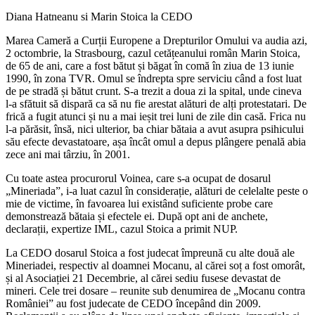
Diana Hatneanu si Marin Stoica la CEDO
Marea Cameră a Curții Europene a Drepturilor Omului va audia azi,
2 octombrie, la Strasbourg, cazul cetățeanului român Marin Stoica,
de 65 de ani, care a fost bătut și băgat în comă în ziua de 13 iunie
1990, în zona TVR. Omul se îndrepta spre serviciu când a fost luat
de pe stradă și bătut crunt. S-a trezit a doua zi la spital, unde cineva
l-a sfătuit să dispară ca să nu fie arestat alături de alți protestatari. De
frică a fugit atunci și nu a mai ieșit trei luni de zile din casă. Frica nu
l-a părăsit, însă, nici ulterior, ba chiar bătaia a avut asupra psihicului
său efecte devastatoare, așa încât omul a depus plângere penală abia
zece ani mai târziu, în 2001.
Cu toate astea procurorul Voinea, care s-a ocupat de dosarul
„Mineriada”, i-a luat cazul în considerație, alături de celelalte peste o
mie de victime, în favoarea lui existând suficiente probe care
demonstrează bătaia și efectele ei. După opt ani de anchete,
declarații, expertize IML, cazul Stoica a primit NUP.
La CEDO dosarul Stoica a fost judecat împreună cu alte două ale
Mineriadei, respectiv al doamnei Mocanu, al cărei soț a fost omorât,
și al Asociației 21 Decembrie, al cărei sediu fusese devastat de
mineri. Cele trei dosare – reunite sub denumirea de „Mocanu contra
României” au fost judecate de CEDO începând din 2009.