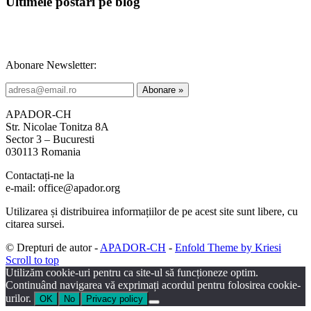
Ultimele postări pe blog
Abonare Newsletter:
APADOR-CH
Str. Nicolae Tonitza 8A
Sector 3 – Bucuresti
030113 Romania
Contactați-ne la
e-mail: office@apador.org
Utilizarea și distribuirea informațiilor de pe acest site sunt libere, cu
citarea sursei.
© Drepturi de autor -
APADOR-CH
-
Enfold Theme by Kriesi
Scroll to top
Utilizăm cookie-uri pentru ca site-ul să funcționeze optim.
Continuând navigarea vă exprimați acordul pentru folosirea cookie-
urilor.
OK
No
Privacy policy