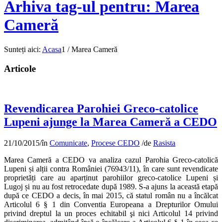
Arhiva tag-ul pentru: Marea
Cameră
Sunteți aici:
Acasa
1
/
Marea Cameră
Articole
Revendicarea Parohiei Greco-catolice
Lupeni ajunge la Marea Cameră a CEDO
21/10/2015
/
în
Comunicate
,
Procese CEDO
/
de
Rasista
Marea Cameră a CEDO va analiza cazul Parohia Greco-catolică
Lupeni și alții contra României (76943/11), în care sunt revendicate
proprietăți care au aparținut parohiilor greco-catolice Lupeni și
Lugoj și nu au fost retrocedate după 1989. S-a ajuns la această etapă
după ce CEDO a decis, în mai 2015, că statul român nu a încălcat
Articolul 6 § 1 din Conventia Europeana a Drepturilor Omului
privind dreptul la un proces echitabil şi nici Articolul 14 privind