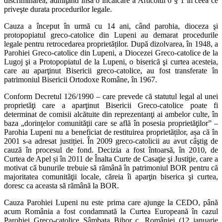
discriminarea, admiţând însă o încălcare a Articolul 6 § 1 în ceea ce
priveşte durata procedurilor legale.
Cauza a început în urmă cu 14 ani, când parohia, dioceza şi
protopopiatul greco-catolice din Lupeni au demarat procedurile
legale pentru retrocedarea proprietăților. După dizolvarea, în 1948, a
Parohiei Greco-catolice din Lupeni, a Diocezei Greco-catolice de la
Lugoj şi a Protopopiatul de la Lupeni, o biserică şi curtea acesteia,
care au aparţinut Bisericii greco-catolice, au fost transferate în
patrimoniul Bisericii Ortodoxe Române, în 1967.
Conform Decretul 126/1990 – care prevede că statutul legal al unei
proprietăţi care a aparţinut Bisericii Greco-catolice poate fi
determinat de comisii alcătuite din reprezentanţi ai ambelor culte, în
baza „dorinţelor comunităţii care se află în posesia proprietăţilor” –
Parohia Lupeni nu a beneficiat de restituirea proprietăților, așa că în
2001 s-a adresat justiției. În 2009 greco-catolicii au avut câştig de
cauză în procesul de fond. Decizia a fost întoarsă, în 2010, de
Curtea de Apel și în 2011 de Înalta Curte de Casaţie şi Justiţie, care a
motivat că bunurile trebuie să rămână în patrimoniul BOR pentru că
majoritatea comunităţii locale, căreia îi aparţin biserica şi curtea,
doresc ca aceasta să rămână la BOR.
Cauza Parohiei Lupeni nu este prima care ajunge la CEDO, până
acum România a fost condamnată la Curtea Europeană în cazul
Parohiei Greco-catolice Sâmbata Bihor c. României (12 ianuarie