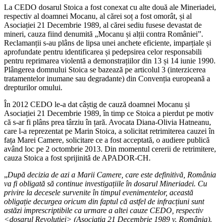
La CEDO dosarul Stoica a fost conexat cu alte două ale Mineriadei,
respectiv al doamnei Mocanu, al cărei soț a fost omorât, și al
Asociației 21 Decembrie 1989, al cărei sediu fusese devastat de
mineri, cauza fiind denumită „Mocanu și alții contra României”.
Reclamanții s-au plâns de lipsa unei anchete eficiente, imparțiale și
aprofundate pentru identificarea și pedepsirea celor responsabili
pentru reprimarea violentă a demonstrațiilor din 13 și 14 iunie 1990.
Plângerea domnului Stoica se bazează pe articolul 3 (interzicerea
tratamentelor inumane sau degradante) din Convenția europeană a
drepturilor omului.
În 2012 CEDO le-a dat câștig de cauză doamnei Mocanu și
Asociației 21 Decembrie 1989, în timp ce Stoica a pierdut pe motiv
că s-ar fi plâns prea târziu în țară. Avocata Diana-Olivia Hatneanu,
care l-a reprezentat pe Marin Stoica, a solicitat retrimiterea cauzei în
fața Marei Camere, solicitare ce a fost acceptată, o audiere publică
având loc pe 2 octombrie 2013. Din momentul cererii de retrimitere,
cauza Stoica a fost sprijinită de APADOR-CH.
„
După decizia de azi a Marii Camere, care este definitivă, România
va fi obligată să continue investigațiile în dosarul Mineriadei. Cu
privire la decesele survenite în timpul evenimentelor, această
obligație decurgea oricum din faptul că astfel de infracțiuni sunt
astăzi imprescriptibile ca urmare a altei cauze CEDO, respectiv
<
dosarul Revoluției> (Asociația 21 Decembrie 1989 v. România).