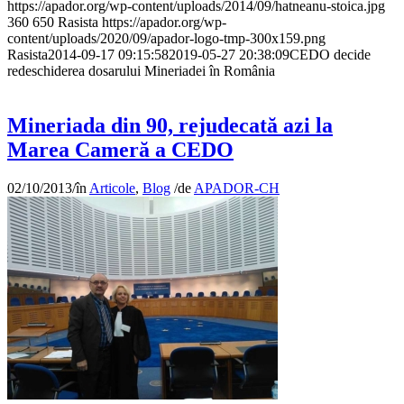
https://apador.org/wp-content/uploads/2014/09/hatneanu-stoica.jpg
360
650
Rasista
https://apador.org/wp-
content/uploads/2020/09/apador-logo-tmp-300x159.png
Rasista
2014-09-17 09:15:58
2019-05-27 20:38:09
CEDO decide
redeschiderea dosarului Mineriadei în România
Mineriada din 90, rejudecată azi la
Marea Cameră a CEDO
02/10/2013
/
în
Articole
,
Blog
/
de
APADOR-CH