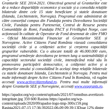
Granturile SEE 2014-2021. Obiectivul general al Granturilor este
de a reduce disparitățile economice și sociale și a consolida relațiile
bilaterale dintre cele 15 state beneficiare și statele donatoare
(Islanda, Liechtenstein, Norvegia). Programul este administrat de
către consorțiul compus din Fundația pentru Dezvoltarea Societății
Civile, Fundația pentru Parteneriat, Centrul de Resurse pentru
Comunitățile de Romi, Fundația PACT și Frivillighet Norge, care
acționează în calitate de Operator de Fond desemnat de către FMO
– Oficiul Mecanismului Financiar al Granturilor SEE și
Norvegiene. Active Citizens Fund România vizează consolidarea
societății civile și a cetățeniei active și creșterea capacității
grupurilor vulnerabile. Cu o alocare totală de 46.000.000 euro,
programul urmărește dezvoltarea pe termen lung a sustenabilității și
capacității sectorului societății civile, intensificând rolul său în
promovarea participării democratice, a cetățeniei active și a
drepturilor omului și consolidând în același timp relațiile bilaterale
cu statele donatoare Islanda, Liechtenstein și Norvegia. Pentru mai
multe informații despre Active Citizens Fund în România, vă rugăm
accesați
www.activecitizensfund.ro
. Pentru mai multe informații
despre Granturile SEE și Norvegiene, accesați
www.eeagrants.ro
.
https://apador.org/wp-content/uploads/2021/07/omnibus-avertizori-
integritate.jpg
359
600
Rasista
https://apador.org/wp-
content/uploads/2020/09/apador-logo-tmp-300x159.png
Rasista
2021-07-15 17:36:39
2022-06-09 09:39:13
Doar 12% dintre