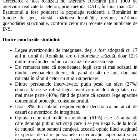
Cercetarea a fost realizată de Mercury Research prin 1000 de
interviuri realizate la telefon, prin metoda CATI, în luna mai 2021.
Eșantionul a fost ponderat la populația rezidentă a României în
funcție de gen, vârstă, mărimea localității, regiune, mărimea
gospodăriei și ocupație, conform celor mai recente date publicate de
INS
.
Dintre concluziile studiului:
Legea avertizorului de integritate, deși a fost adoptată cu 17
ani în urmă în România, are o notorietate scăzută, doar 12%
dintre români declarând că au auzit de această lege.
De remarcat este că notorietatea legii este și mai scăzută în
rândul persoanelor tinere, de până în 40 de ani, dar mai
ridicată în rândul celor cu studii superioare.
Dintre persoanele intervievate, puțin peste un sfert (27%)
cunosc la ce se referă legea avertizorului de integritate, cea
mai mare parte (40%) fiind de părere că această lege aparține
domeniului protecției consumatorului.
Doar 8% din totalul respondenților declară că au auzit de
cazuri de avertizori de integritate.
Opinia celor mai mulți respondenți (61%) este că angajații
care denunță public activități care li se par ilegale, de la locul
de muncă, sunt oameni curajoși, această opinie fiind susținută
în special de către persoanele cu educație superioară și cu