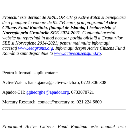
Proiectul este derulat de APADOR-CH și ActiveWatch și beneficiază
de o finanțare în valoare de 95.754 euro, prin programul
Active
Citizens Fund România, finanțat de Islanda, Liechtenstein și
Norvegia prin Granturile SEE 2014-2021
. Conținutul acestui
website nu reprezintă în mod necesar poziția oficială a Granturilor
SEE și Norvegiene 2014-2021; pentru mai multe informații
accesați
www.eeagrants.org
. Informații despre Active Citizens Fund
România sunt disponibile la
www.activecitizensfund.ro
.
Pentru informații suplimentare:
ActiveWatch: liana.ganea@activewatch.ro, 0723 306 308
Apador-CH:
ggheorghe@apador.org
, 0733078721
Mercury Research: contact@mercury.ro, 021 224 6600
Programul Active Citizens Fund România este finanțat prin