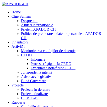
Home
Cine Suntem
Despre noi
Afilieri internaționale
Prieteni APADOR-CH
Politica de prelucrare a datelor personale a APADOR-
CH
Finanțatori
Activități
Monitorizarea condițiilor de detenție
CEDO
Informare
Procese câștigate la CEDO
Executarea hotărârilor CEDO
Jurisprudență internă
Advocacy legislativ
Bună Guvernare
Proiecte
Proiecte in derulare
Proiecte finalizate
COVID-19
Rapoarte
Condițiile din aresturi