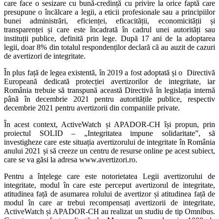
care face o sesizare cu bună-credință cu privire la orice faptă care
presupune o încălcare a legii, a eticii profesionale sau a principiilor
bunei administrări, eficienței, eficacității, economicității și
transparenței și care este încadrată în cadrul unei autorități sau
instituții publice, definită prin lege. După 17 ani de la adoptarea
legii, doar 8% din totalul respondenților declară că au auzit de cazuri
de avertizori de integritate.
În plus față de legea existentă, în 2019 a fost adoptată și o Directivă
Europeană dedicată protecției avertizorilor de integritate, iar
România trebuie să transpună această Directivă în legislația internă
până în decembrie 2021 pentru autoritățile publice, respectiv
decembrie 2021 pentru avertizorii din companiile private.
În acest context, ActiveWatch și APADOR-CH își propun, prin
proiectul SOLID – „Integritatea impune solidaritate”, să
investigheze care este situația avertizorului de integritate în România
anului 2021 și să creeze un centru de resurse online pe acest subiect,
care se va găsi la adresa www.avertizori.ro.
Pentru a înțelege care este notorietatea Legii avertizorului de
integritate, modul în care este perceput avertizorul de integritate,
atitudinea față de asumarea rolului de avertizor și atitudinea față de
modul în care ar trebui recompensați avertizorii de integritate,
ActiveWatch și APADOR-CH au realizat un studiu de tip Omnibus.