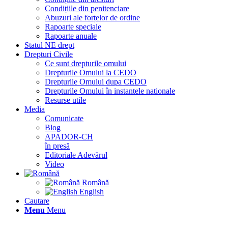
Condițiile din penitenciare
Abuzuri ale forțelor de ordine
Rapoarte speciale
Rapoarte anuale
Statul NE drept
Drepturi Civile
Ce sunt drepturile omului
Drepturile Omului la CEDO
Drepturile Omului dupa CEDO
Drepturile Omului în instantele nationale
Resurse utile
Media
Comunicate
Blog
APADOR-CH
în presă
Editoriale Adevărul
Video
Română
English
Cautare
Menu
Menu