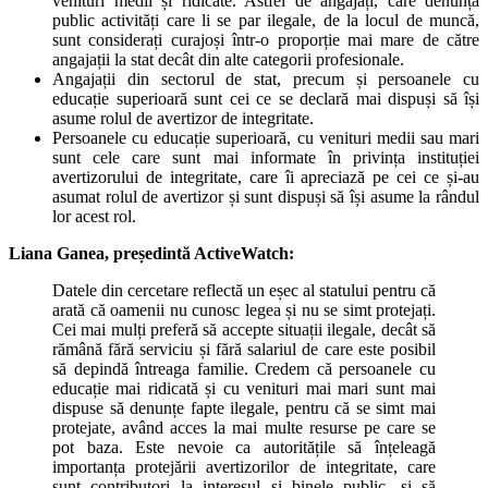
venituri medii și ridicate. Astfel de angajați, care denunță
public activități care li se par ilegale, de la locul de muncă,
sunt considerați curajoși într-o proporție mai mare de către
angajații la stat decât din alte categorii profesionale.
Angajații din sectorul de stat, precum și persoanele cu
educație superioară sunt cei ce se declară mai dispuși să își
asume rolul de avertizor de integritate.
Persoanele cu educație superioară, cu venituri medii sau mari
sunt cele care sunt mai informate în privința instituției
avertizorului de integritate, care îi apreciază pe cei ce și-au
asumat rolul de avertizor și sunt dispuși să își asume la rândul
lor acest rol.
Liana Ganea, președintă ActiveWatch:
Datele din cercetare reflectă un eșec al statului pentru că
arată că oamenii nu cunosc legea și nu se simt protejați.
Cei mai mulți preferă să accepte situații ilegale, decât să
rămână fără serviciu și fără salariul de care este posibil
să depindă întreaga familie. Credem că persoanele cu
educație mai ridicată și cu venituri mai mari sunt mai
dispuse să denunțe fapte ilegale, pentru că se simt mai
protejate, având acces la mai multe resurse pe care se
pot baza. Este nevoie ca autoritățile să înțeleagă
importanța protejării avertizorilor de integritate, care
sunt contributori la interesul și binele public, și să