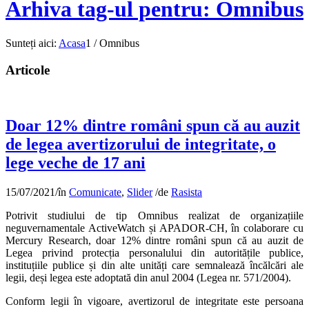
Arhiva tag-ul pentru: Omnibus
Sunteți aici:
Acasa
1
/
Omnibus
Articole
Doar 12% dintre români spun că au auzit
de legea avertizorului de integritate, o
lege veche de 17 ani
15/07/2021
/
în
Comunicate
,
Slider
/
de
Rasista
Potrivit studiului de tip Omnibus realizat de organizațiile
neguvernamentale ActiveWatch și APADOR-CH, în colaborare cu
Mercury Research, doar 12% dintre români spun că au auzit de
Legea privind protecția personalului din autoritățile publice,
instituțiile publice și din alte unități care semnalează încălcări ale
legii, deși legea este adoptată din anul 2004 (Legea nr. 571/2004).
Conform legii în vigoare, avertizorul de integritate este persoana