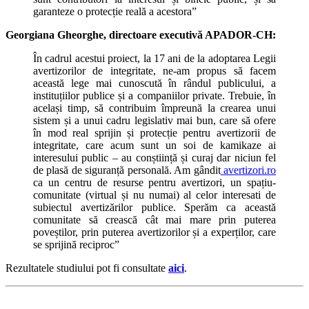
garanteze o protecție reală a acestora”
Georgiana Gheorghe, directoare executivă APADOR-CH:
În cadrul acestui proiect, la 17 ani de la adoptarea Legii
avertizorilor de integritate, ne-am propus să facem
această lege mai cunoscută în rândul publicului, a
instituțiilor publice și a companiilor private. Trebuie, în
același timp, să contribuim împreună la crearea unui
sistem și a unui cadru legislativ mai bun, care să ofere
în mod real sprijin și protecție pentru avertizorii de
integritate, care acum sunt un soi de kamikaze ai
interesului public – au conștiință și curaj dar niciun fel
de plasă de siguranță personală. Am gândit
avertizori.ro
ca un centru de resurse pentru avertizori, un spațiu-
comunitate (virtual și nu numai) al celor interesati de
subiectul avertizărilor publice. Sperăm ca această
comunitate să crească cât mai mare prin puterea
poveștilor, prin puterea avertizorilor și a experților, care
se sprijină reciproc”
Rezultatele studiului pot fi consultate
aici
.