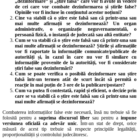
„dezinformare” și „știre falsă” care vor fi avute în vedere
de cei care vor combate dezinformarea și știrile false?
Opiniile vor fi incluse în conținutul acestor noțiuni?
Cine va stabili că o știre este falsă sau că printr-una sau
mai multe afirmații se dezinformează? Un organ
administrativ, o organizație neguvernamentală, o
persoană fizică, o instanță de judecată sau altă entitate?
Cum se va stabili că o știre este falsă sau că printr-una sau
mai multe afirmații se dezinformează? Știrile și afirmațiile
vor fi raportate la informațiile comunicate/publicate de
autorități și, în cazul în care nu vor fi similare cu
informațiile provenite de la autorități, vor fi considerate
știri false sau dezinformări?
Cum se poate verifica o posibilă dezinformare sau știre
falsă într-un termen atât de scurt încât să permită o
reacție în mai puțin de 3 ore de la publicare/postare?
Cum va putea fi contestată, rapid și eficient, o decizie prin
care se va stabili că o știre este falsă sau că printr-una sau
mai multe afirmații se dezinformează?
Combaterea informațiilor false este necesară, însă nu trebuie să fie
folosită pentru a
suprima discursul liber
sau pentru a
impune
versiunea oficială ca adevăr unic
. Într-un stat de drept, orice
măsură de acest tip trebuie să respecte principiile legalității,
proporționalității și controlului judecătoresc.