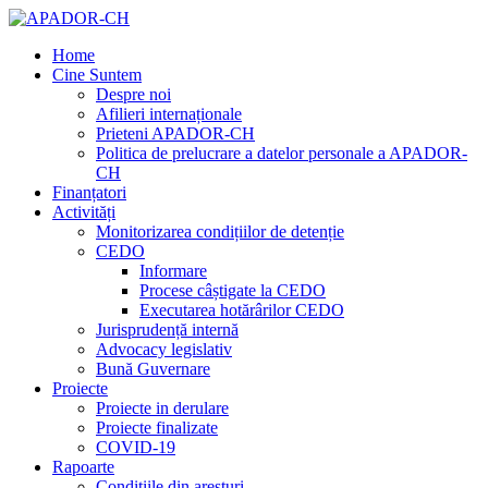
Home
Cine Suntem
Despre noi
Afilieri internaționale
Prieteni APADOR-CH
Politica de prelucrare a datelor personale a APADOR-
CH
Finanțatori
Activități
Monitorizarea condițiilor de detenție
CEDO
Informare
Procese câștigate la CEDO
Executarea hotărârilor CEDO
Jurisprudență internă
Advocacy legislativ
Bună Guvernare
Proiecte
Proiecte in derulare
Proiecte finalizate
COVID-19
Rapoarte
Condițiile din aresturi