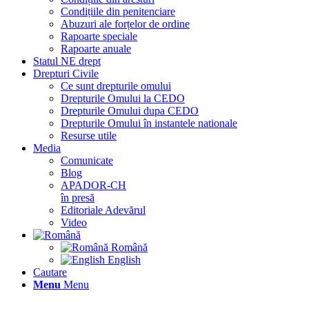
Condițiile din penitenciare
Abuzuri ale forțelor de ordine
Rapoarte speciale
Rapoarte anuale
Statul NE drept
Drepturi Civile
Ce sunt drepturile omului
Drepturile Omului la CEDO
Drepturile Omului dupa CEDO
Drepturile Omului în instantele nationale
Resurse utile
Media
Comunicate
Blog
APADOR-CH
în presă
Editoriale Adevărul
Video
Română
English
Cautare
Menu
Menu