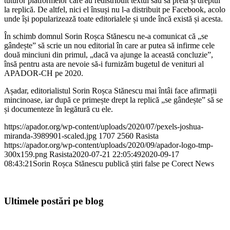
tuturor platformelor care au redistribuit textul său să preia și dreptul
la replică. De altfel, nici el însuși nu l-a distribuit pe Facebook, acolo
unde își popularizează toate editorialele și unde încă există și acesta.
În schimb domnul Sorin Roșca Stănescu ne-a comunicat că „se
gândește” să scrie un nou editorial în care ar putea să infirme cele
două minciuni din primul, „dacă va ajunge la această concluzie”,
însă pentru asta are nevoie să-i furnizăm bugetul de venituri al
APADOR-CH pe 2020.
Așadar, editorialistul Sorin Roșca Stănescu mai întâi face afirmații
mincinoase, iar după ce primește drept la replică „se gândește” să se
și documenteze în legătură cu ele.
https://apador.org/wp-content/uploads/2020/07/pexels-joshua-
miranda-3989901-scaled.jpg
1707
2560
Rasista
https://apador.org/wp-content/uploads/2020/09/apador-logo-tmp-
300x159.png
Rasista
2020-07-21 22:05:49
2020-09-17
08:43:21
Sorin Roșca Stănescu publică știri false pe Corect News
Ultimele postări pe blog