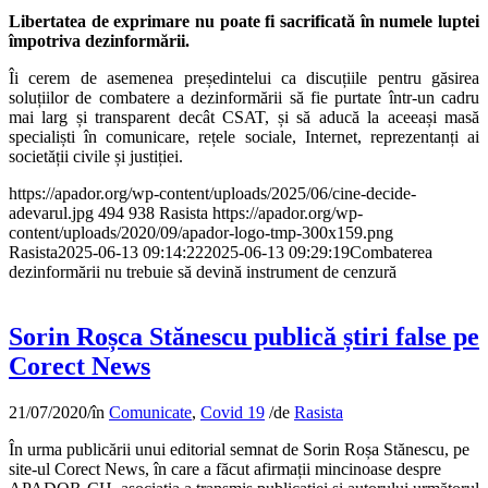
Libertatea de exprimare nu poate fi sacrificată în numele luptei
împotriva dezinformării.
Îi cerem de asemenea președintelui ca discuțiile pentru găsirea
soluțiilor de combatere a dezinformării să fie purtate într-un cadru
mai larg și transparent decât CSAT, și să aducă la aceeași masă
specialiști în comunicare, rețele sociale, Internet, reprezentanți ai
societății civile și justiției.
https://apador.org/wp-content/uploads/2025/06/cine-decide-
adevarul.jpg
494
938
Rasista
https://apador.org/wp-
content/uploads/2020/09/apador-logo-tmp-300x159.png
Rasista
2025-06-13 09:14:22
2025-06-13 09:29:19
Combaterea
dezinformării nu trebuie să devină instrument de cenzură
Sorin Roșca Stănescu publică știri false pe
Corect News
21/07/2020
/
în
Comunicate
,
Covid 19
/
de
Rasista
În urma publicării unui editorial semnat de Sorin Roșa Stănescu, pe
site-ul Corect News, în care a făcut afirmații mincinoase despre