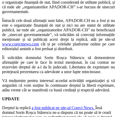
o organizație finanțată de stat, fiind considerată de utilitate publică, și
că rude ale „organizatorilor APADOR-CH” s-ar bucura de sinecuri
guvernamentale.
Întrucât cele două afirmații sunt false, APADOR-CH nu a fost și nu
este o organizație finanțată de stat și nici nu are statut de utilitate
publică, iar rude ale „organizatorilor APADOR-CH” nu beneficiază
de „sinecuri guvernamentale”, vă solicităm să corectați informațiile
menționate și să publicați acest drept la replică, atât pe site-ul
www.corectnews.com
cât și pe celelalte platforme online pe care
editorialul amintit a fost preluat și distribuit.
Îi solicităm domnului Sorin Roșca Stănescu să demonstreze
afirmațiile pe care le face în textul menționat, în caz contrar ne
rezervăm dreptul de a-l da în judecată. Libertatea de exprimare nu
protejează prezentarea ca adevărate a unor fapte mincinoase.
Vă mulțumim pentru interesul acordat activității organizației și vă
asigurăm că vom susține în continuare dreptul la liberă exprimare,
atâta vreme cât se manifestă cu bună credință și respectă adevărul.
UPDATE
Dreptul la replică
a fost publicat pe site-ul Corect News.
Însă
domnul Sorin Roșca Stănescu ne-a răspuns că nu poate să le ceară