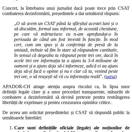
Concret, la întrebarea unui jurnalist dacă poate trece prin CSAT
combaterea dezinformării, președintele a dat următorul răspuns:
„
O să avem un CSAT până la sfârșitul acestei luni și o
să discutăm, formal sau informal, de această chestiune,
pe care vă mărturisesc eu n-am aprofundat-o în
perioada de când am fost investit în funcție. În mod
cert, cum am spus și la conferința de presă de la
amiază, trebuie să fim în stare să răspundem cantitativ,
în sensul că degeaba tu răspunzi peste trei ore, dacă în
acele trei ore informația ta a ajuns la 3-4 milioane de
oameni și a ajuns deja să-i informeze, adică ei au ajuns
deja să-și facă o opinie și nu e clar că tu, venind peste
trei ore, o să reușești să vii cu informația reală
”. (
sursa
)
APADOR-CH atrage atenția asupra riscului ca, în lipsa unor
definiții legale clare și a unor proceduri transparente, măsurile de
combatere a dezinformării să devină pretexte pentru restrângerea
libertății de exprimare și pentru cenzurarea opiniilor critice.
De aceea am solicitat președintelui și CSAT să răspundă public la
următoarele întrebări:
Care sunt definițiile oficiale (legale) ale noțiunilor de