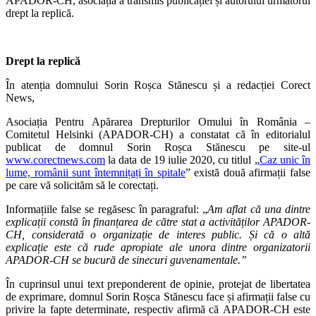
APADOR-CH, asociația a transmis publicației și autorului următorul
drept la replică.
Drept la replică
În atenția domnului Sorin Roșca Stănescu și a redacției Corect
News,
Asociația Pentru Apărarea Drepturilor Omului în România –
Comitetul Helsinki (APADOR-CH) a constatat că în editorialul
publicat de domnul Sorin Roșca Stănescu pe site-ul
www.corectnews.com
la data de 19 iulie 2020, cu titlul „
Caz unic în
lume, românii sunt întemnițați în spitale
” există două afirmații false
pe care vă solicităm să le corectați.
Informațiile false se regăsesc în paragraful: „
Am aflat că una dintre
explicații constă în finanțarea de către stat a activităților APADOR-
CH, considerată o organizație de interes public. Și că o altă
explicație este că rude apropiate ale unora dintre organizatorii
APADOR-CH se bucură de sinecuri guvenamentale.”
În cuprinsul unui text preponderent de opinie, protejat de libertatea
de exprimare, domnul Sorin Roșca Stănescu face și afirmații false cu
privire la fapte determinate, respectiv afirmă că APADOR-CH este