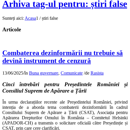
Arhiva tag-ul pentru: știri false
Sunteți aici:
Acasa
1
/
știri false
Articole
Combaterea dezinformării nu trebuie să
devină instrument de cenzură
13/06/2025
/
în
Buna guvernare
,
Comunicate
/
de
Rasista
Cinci întrebări pentru Președintele României și
Consiliul Suprem de Apărare a Țării
În urma declarațiilor recente ale Președintelui României, privind
intenția de a aborda tema combaterii dezinformării în cadrul
Consiliului Suprem de Apărare a Țării (CSAT), Asociația pentru
Apărarea Drepturilor Omului în România – Comitetul Helsinki
(APADOR-CH) a transmis o solicitare oficială către Președinție și
CSAT, prin care cere clarificări.