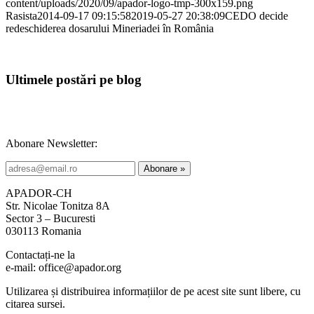
content/uploads/2020/09/apador-logo-tmp-300x159.png
Rasista
2014-09-17 09:15:58
2019-05-27 20:38:09
CEDO decide
redeschiderea dosarului Mineriadei în România
Ultimele postări pe blog
Abonare Newsletter:
APADOR-CH
Str. Nicolae Tonitza 8A
Sector 3 – Bucuresti
030113 Romania
Contactați-ne la
e-mail: office@apador.org
Utilizarea și distribuirea informațiilor de pe acest site sunt libere, cu
citarea sursei.