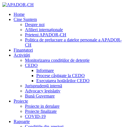
Home
Cine Suntem
Despre noi
Afilieri internaționale
Prieteni APADOR-CH
Politica de prelucrare a datelor personale a APADOR-
CH
Finanțatori
Activități
Monitorizarea condițiilor de detenție
CEDO
Informare
Procese câștigate la CEDO
Executarea hotărârilor CEDO
Jurisprudență internă
Advocacy legislativ
Bună Guvernare
Proiecte
Proiecte in derulare
Proiecte finalizate
COVID-19
Rapoarte
Condițiile din aresturi