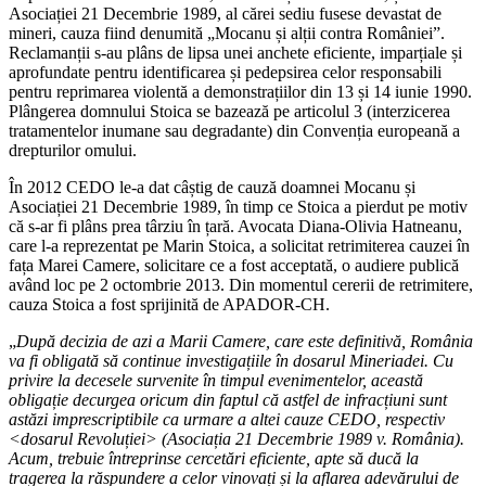
Asociației 21 Decembrie 1989, al cărei sediu fusese devastat de
mineri, cauza fiind denumită „Mocanu și alții contra României”.
Reclamanții s-au plâns de lipsa unei anchete eficiente, imparțiale și
aprofundate pentru identificarea și pedepsirea celor responsabili
pentru reprimarea violentă a demonstrațiilor din 13 și 14 iunie 1990.
Plângerea domnului Stoica se bazează pe articolul 3 (interzicerea
tratamentelor inumane sau degradante) din Convenția europeană a
drepturilor omului.
În 2012 CEDO le-a dat câștig de cauză doamnei Mocanu și
Asociației 21 Decembrie 1989, în timp ce Stoica a pierdut pe motiv
că s-ar fi plâns prea târziu în țară. Avocata Diana-Olivia Hatneanu,
care l-a reprezentat pe Marin Stoica, a solicitat retrimiterea cauzei în
fața Marei Camere, solicitare ce a fost acceptată, o audiere publică
având loc pe 2 octombrie 2013. Din momentul cererii de retrimitere,
cauza Stoica a fost sprijinită de APADOR-CH.
„
După decizia de azi a Marii Camere, care este definitivă, România
va fi obligată să continue investigațiile în dosarul Mineriadei. Cu
privire la decesele survenite în timpul evenimentelor, această
obligație decurgea oricum din faptul că astfel de infracțiuni sunt
astăzi imprescriptibile ca urmare a altei cauze CEDO, respectiv
<
dosarul Revoluției> (Asociația 21 Decembrie 1989 v. România).
Acum, trebuie întreprinse cercetări eficiente, apte să ducă la
tragerea la răspundere a celor vinovați și la aflarea adevărului de