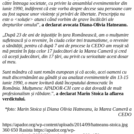
către întreaga societate, cu privire la ansamblul evenimentelor din
iunie 1990, indiferent că este vorba despre decese sau persoane care
au fost supuse unor violențe și privări de libertate. Prescripția nu
este o <soluție> atunci când vorbim de grave încălcări ale
drepturilor omului
”,
a declarat avocata Diana-Olivia Hatneanu.
„
După 23 de ani de injustiție în țara Românească, am o mulțumire
sufletească și o revenire, în ciuda celor trei traumatisme, o revenire
a sănătății, pentru că după 7 ani de procese la CEDO am reușit să
mă prezint în fața celor 17 judecători de la Marea Cameră și cred
că acești judecători, din 17 țări, au privit cu seriozitate acest dosar
al meu.
Sunt mândru că sunt român european și că acolo, acei oameni cu
mult discernământ au gândit și au analizat evenimentele din 13-15
iunie 1990, o mare lovitură dată începutului democratic în
România. Mulțumesc APADOR-CH care a dat dovadă de mult
profesionalism și răbdare
.”,
a declarat Marin Stoica la aflarea
verdictului.
*foto: Marin Stoica și Diana Olivia Hatneanu, la Marea Cameră a
CEDO
https://apador.org/wp-content/uploads/2014/09/hatneanu-stoica.jpg
360
650
Rasista
https://apador.org/wp-