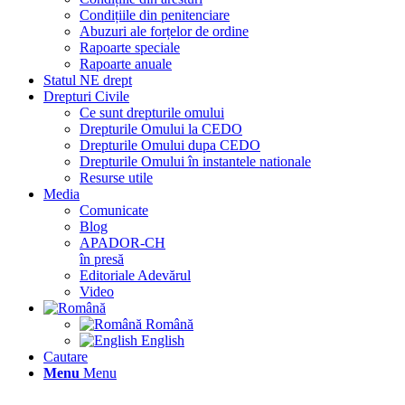
Condițiile din penitenciare
Abuzuri ale forțelor de ordine
Rapoarte speciale
Rapoarte anuale
Statul NE drept
Drepturi Civile
Ce sunt drepturile omului
Drepturile Omului la CEDO
Drepturile Omului dupa CEDO
Drepturile Omului în instantele nationale
Resurse utile
Media
Comunicate
Blog
APADOR-CH
în presă
Editoriale Adevărul
Video
Română
English
Cautare
Menu
Menu