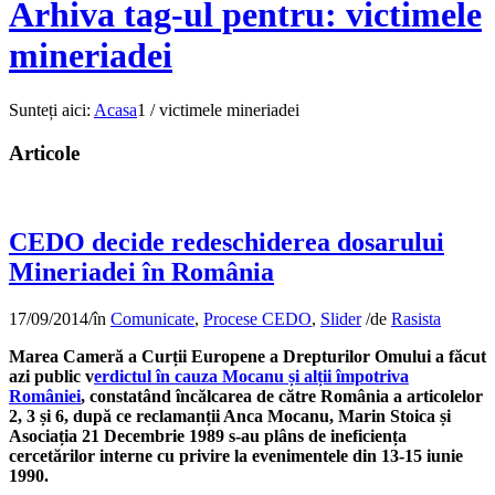
Arhiva tag-ul pentru: victimele
mineriadei
Sunteți aici:
Acasa
1
/
victimele mineriadei
Articole
CEDO decide redeschiderea dosarului
Mineriadei în România
17/09/2014
/
în
Comunicate
,
Procese CEDO
,
Slider
/
de
Rasista
Marea Cameră a Curții Europene a Drepturilor Omului a făcut
azi public v
erdictul în cauza Mocanu și alții împotriva
României
, constatând încălcarea de către România a articolelor
2, 3 și 6, după ce reclamanții Anca Mocanu, Marin Stoica și
Asociația 21 Decembrie 1989 s-au plâns de ineficiența
cercetărilor interne cu privire la evenimentele din 13-15 iunie
1990.