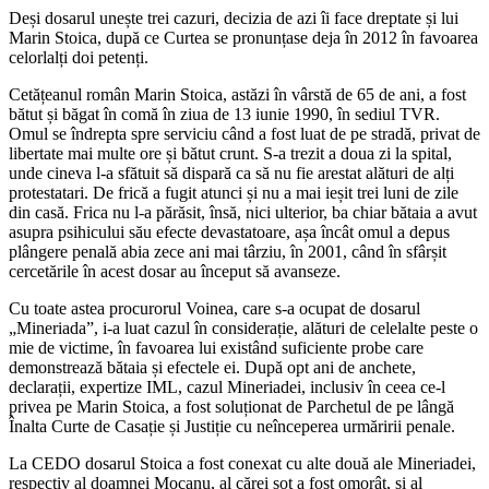
Deși dosarul unește trei cazuri, decizia de azi îi face dreptate și lui
Marin Stoica, după ce Curtea se pronunțase deja în 2012 în favoarea
celorlalți doi petenți.
Cetățeanul român Marin Stoica, astăzi în vârstă de 65 de ani, a fost
bătut și băgat în comă în ziua de 13 iunie 1990, în sediul TVR.
Omul se îndrepta spre serviciu când a fost luat de pe stradă, privat de
libertate mai multe ore și bătut crunt. S-a trezit a doua zi la spital,
unde cineva l-a sfătuit să dispară ca să nu fie arestat alături de alți
protestatari. De frică a fugit atunci și nu a mai ieșit trei luni de zile
din casă. Frica nu l-a părăsit, însă, nici ulterior, ba chiar bătaia a avut
asupra psihicului său efecte devastatoare, așa încât omul a depus
plângere penală abia zece ani mai târziu, în 2001, când în sfârșit
cercetările în acest dosar au început să avanseze.
Cu toate astea procurorul Voinea, care s-a ocupat de dosarul
„Mineriada”, i-a luat cazul în considerație, alături de celelalte peste o
mie de victime, în favoarea lui existând suficiente probe care
demonstrează bătaia și efectele ei. După opt ani de anchete,
declarații, expertize IML, cazul Mineriadei, inclusiv în ceea ce-l
privea pe Marin Stoica, a fost soluționat de Parchetul de pe lângă
Înalta Curte de Casație și Justiție cu neînceperea urmăririi penale.
La CEDO dosarul Stoica a fost conexat cu alte două ale Mineriadei,
respectiv al doamnei Mocanu, al cărei soț a fost omorât, și al