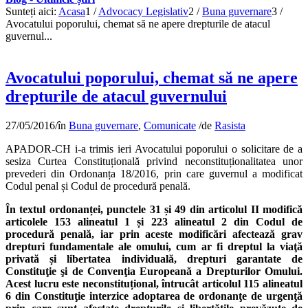
Sunteți aici:
Acasa
1
/
Advocacy Legislativ
2
/
Buna guvernare
3
/
Avocatului poporului, chemat să ne apere drepturile de atacul
guvernul...
Avocatului poporului, chemat să ne apere
drepturile de atacul guvernului
27/05/2016
/
în
Buna guvernare
,
Comunicate
/
de
Rasista
APADOR-CH i-a trimis ieri Avocatului poporului o solicitare de a
sesiza Curtea Constituțională privind neconstituționalitatea unor
prevederi din Ordonanța 18/2016, prin care guvernul a modificat
Codul penal și Codul de procedură penală.
În textul ordonanței, punctele 31 și 49 din articolul II modifică
articolele 153 alineatul 1 și 223 alineatul 2 din Codul de
procedură penală, iar prin aceste modificări afectează grav
drepturi fundamentale ale omului, cum ar fi dreptul la viaţă
privată și libertatea individuală, drepturi garantate de
Constituţie şi de Convenţia Europeană a Drepturilor Omului.
Acest lucru este neconstituțional, întrucât articolul 115 alineatul
6 din Constituţie interzice adoptarea de ordonanţe de urgenţă