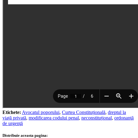
Etichete:
Avocatul poporului
,
Curtea Constituțională
,
dreptul la
viață privată
,
modificarea codului penal
,
neconstituțional
,
ordonanţă
de urgenţă
Distribuie aceasta pagina: