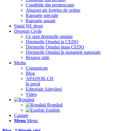
Condițiile din penitenciare
Abuzuri ale forțelor de ordine
Rapoarte speciale
Rapoarte anuale
Statul NE drept
Drepturi Civile
Ce sunt drepturile omului
Drepturile Omului la CEDO
Drepturile Omului dupa CEDO
Drepturile Omului în instantele nationale
Resurse utile
Media
Comunicate
Blog
APADOR-CH
în presă
Editoriale Adevărul
Video
Română
English
Cautare
Menu
Menu
Blog - Ultimele știri