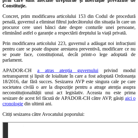
prin care sunt afectate drepturile şi libertăţile prevăzute de
Constituţie.
Concret, prim modificarea articolului 153 din Codul de procedură
penală, guvernul a eliminat filtrul judecătorului din situația în care un
procuror cere unei bănci date despre conturile unei persoane,
eliminând astfel o garanție a respectării dreptului la viață privată.
Prin modificarea articolului 223, guvernul a adăugat noi infracțiuni
pentru care se poate dispune arestarea preventivă, modificare ce nu
se poate face, constituțional, decât printr-o lege adoptată de
parlament.
APADOR-CH
a atras atenția guvernului
privind modul
netransparent și lipsit de loialitate în care a fost adoptată Ordonanța
18/2016, dar fără succes. Sesizarea AVP este singura cale pe care
societatea civilă o are la dispoziție pentru a atrage atenția asupra
neconstituționalității unui act legislativ. Aceasta nu este prima
sesizare de acest fel făcută de APADOR-CH către AVP, găsiți
aici o
cronologie
din ultimii ani.
Citiți sesizarea către Avocatului poporului: