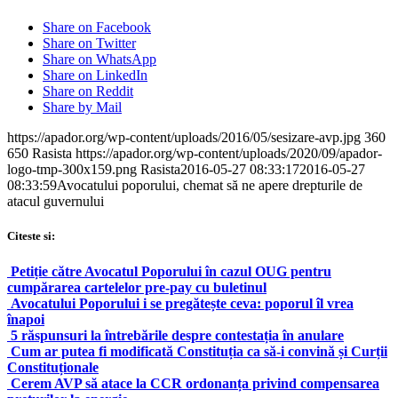
Share on Facebook
Share on Twitter
Share on WhatsApp
Share on LinkedIn
Share on Reddit
Share by Mail
https://apador.org/wp-content/uploads/2016/05/sesizare-avp.jpg
360
650
Rasista
https://apador.org/wp-content/uploads/2020/09/apador-
logo-tmp-300x159.png
Rasista
2016-05-27 08:33:17
2016-05-27
08:33:59
Avocatului poporului, chemat să ne apere drepturile de
atacul guvernului
Citeste si:
Petiție către Avocatul Poporului în cazul OUG pentru
cumpărarea cartelelor pre-pay cu buletinul
Avocatului Poporului i se pregătește ceva: poporul îl vrea
înapoi
5 răspunsuri la întrebările despre contestația în anulare
Cum ar putea fi modificată Constituția ca să-i convină și Curții
Constituționale
Cerem AVP să atace la CCR ordonanța privind compensarea