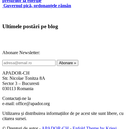
prețurilor la energie
Guvernul pică, ordonanțele rămân
Ultimele postări pe blog
Abonare Newsletter:
APADOR-CH
Str. Nicolae Tonitza 8A
Sector 3 – Bucuresti
030113 Romania
Contactați-ne la
e-mail: office@apador.org
Utilizarea și distribuirea informațiilor de pe acest site sunt libere, cu
citarea sursei.
© Drepturi de autor -
APADOR-CH
-
Enfold Theme by Kriesi