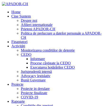
Home
Cine Suntem
Despre noi
Afilieri internaționale
Prieteni APADOR-CH
Politica de prelucrare a datelor personale a APADOR-
CH
Finanțatori
Activități
Monitorizarea condițiilor de detenție
CEDO
Informare
Procese câștigate la CEDO
Executarea hotărârilor CEDO
Jurisprudență internă
Advocacy legislativ
Bună Guvernare
Proiecte
Proiecte in derulare
Proiecte finalizate
COVID-19
Rapoarte
Condițiile din aresturi