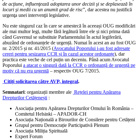
de acţiune, influenţează adoptarea unor decizii şi se deplasează în
locuri şi medii cu un anumit grad de risc
”, dar acestea
nu justifică
urgenţa unei intervenţii legislative.
Nu este singurul caz în care se amestecă în aceeași OUG modificări
ale mai multor legi, multe fără legătură între ele și nici prima dată
când Guvernul se substituie Parlamentului în actul legiferării,
abuzând de ordonanțele de urgență. Numai în acest an au fost OUG
nr. 2/2015 și nr. 41/2015 (
Avocatului Poporului i-au fost adresate
cereri pentru sesizarea CCR și în cazul acestor ordonanțe
), dar
practica este veche de cel puțin un deceniu. Până acum Avocatul
Poporului
a atacat o singură dată la CCR o ordonanță de urgență pe
motiv că nu era urgentă
– respectiv OUG 7/2015.
Citiți solicitarea către AVP, integral
.
Semnatari
: organizații membre ale
Rețelei pentru Apărarea
Drepturilor Cetățenești
:
Asociația pentru Apărarea Drepturilor Omului în România –
Comitetul Helsinki – APADOR-CH
Asociația Națională a Birourilor de Consilere pentru Cetățeni
Grupul pentru Democrație Participativă Plenum
Asociația Miliția Spirituală
Expert Forum