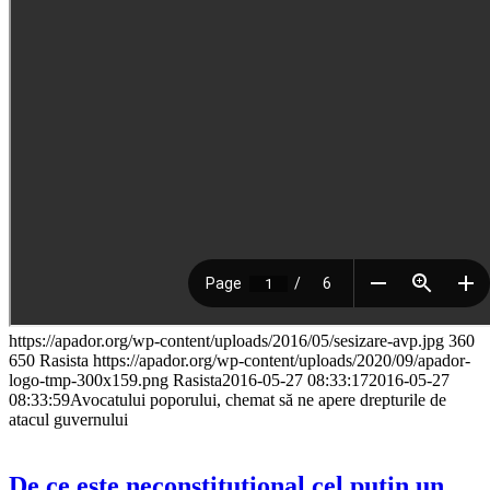
https://apador.org/wp-content/uploads/2016/05/sesizare-avp.jpg
360
650
Rasista
https://apador.org/wp-content/uploads/2020/09/apador-
logo-tmp-300x159.png
Rasista
2016-05-27 08:33:17
2016-05-27
08:33:59
Avocatului poporului, chemat să ne apere drepturile de
atacul guvernului
De ce este neconstituțional cel puțin un