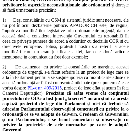
privitoare la aspectele neconstituționale ale ordonanței
și dorește
să facă următoarele precizări:
1) Deși consultările cu CSM și sistemul juridic sunt necesare, ele
nu pot înlocui dezbaterile publice. APADOR-CH este, de regulă,
împotriva modificărilor legislative prin ordonanțe de urgență, dar de
această dată a considerat intervenția Guvernului ca rezonabilă în
ceea ce privește punerea de acord a codurilor cu deciziile CCR și cu
directivele europene. Totuși, protestul nostru s-a referit la acele
modificări care nu erau justificate astfel, iar cele două articole
menționate în comunicat au fost doar exemple;
2) De asemenea, cu privire la consultările pe marginea acestei
ordonanțe de urgență, s-a făcut referire la un proiect de lege care se
află în Parlament pentru a se susține ipoteza că modificările aduse de
această ordonanță ar fi fost cunoscute/anticipate (presupunem că este
vorba despre
PL-x nr. 409/2015
, proiect de lege aflat și acum în fața
Camerei Deputaților).
Precizăm că atâta vreme cât conținutul
proiectului de OUG a fost ținut „la secret” nu am știut că acesta
copiază proiectul de lege din Parlament și nici că trebuie să
adresăm Parlamentului observații și comentarii cu privire la o
ordonanță ce se va adopta de Guvern. Credeam că Guvernului,
și nu Parlamentului, i se trimit comentarii și observații cu
privire la proiectele de acte normative pe care le adoptă
Guvernul.