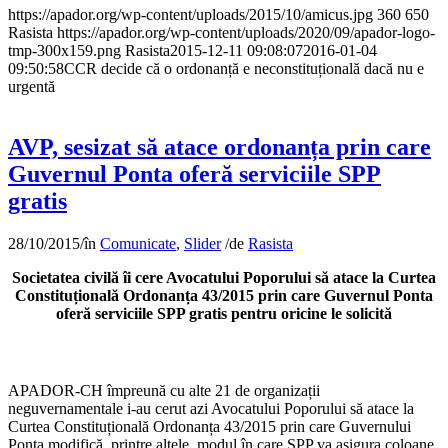
https://apador.org/wp-content/uploads/2015/10/amicus.jpg
360
650
Rasista
https://apador.org/wp-content/uploads/2020/09/apador-logo-
tmp-300x159.png
Rasista
2015-12-11 09:08:07
2016-01-04
09:50:58
CCR decide că o ordonanță e neconstituțională dacă nu e
urgentă
AVP, sesizat să atace ordonanța prin care
Guvernul Ponta oferă serviciile SPP
gratis
28/10/2015
/
în
Comunicate
,
Slider
/
de
Rasista
Societatea civilă îi cere Avocatului Poporului să atace la Curtea
Constituțională Ordonanța 43/2015 prin care Guvernul Ponta
oferă serviciile SPP gratis pentru oricine le solicită
APADOR-CH împreună cu alte 21 de organizații
neguvernamentale i-au cerut azi Avocatului Poporului să atace la
Curtea Constituțională Ordonanța 43/2015 prin care Guvernului
Ponta modifică, printre altele, modul în care SPP va asigura coloane