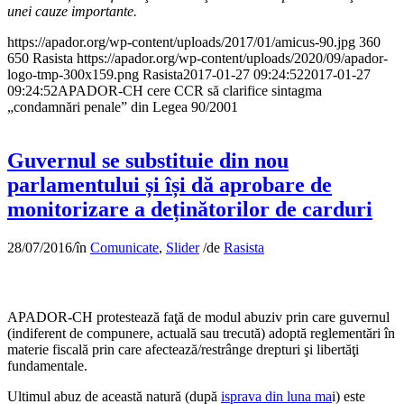
unei cauze importante.
https://apador.org/wp-content/uploads/2017/01/amicus-90.jpg
360
650
Rasista
https://apador.org/wp-content/uploads/2020/09/apador-
logo-tmp-300x159.png
Rasista
2017-01-27 09:24:52
2017-01-27
09:24:52
APADOR-CH cere CCR să clarifice sintagma
„condamnări penale” din Legea 90/2001
Guvernul se substituie din nou
parlamentului și își dă aprobare de
monitorizare a deținătorilor de carduri
28/07/2016
/
în
Comunicate
,
Slider
/
de
Rasista
APADOR-CH protestează faţă de modul abuziv prin care guvernul
(indiferent de compunere, actuală sau trecută) adoptă reglementări în
materie fiscală prin care afectează/restrânge drepturi şi libertăţi
fundamentale.
Ultimul abuz de această natură (după
isprava din luna ma
i) este