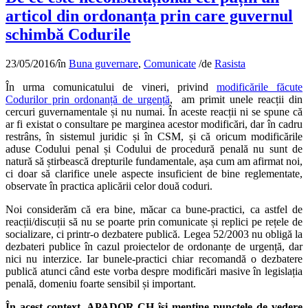
articol din ordonanța prin care guvernul
schimbă Codurile
23/05/2016
/
în
Buna guvernare
,
Comunicate
/
de
Rasista
În urma comunicatului de vineri, privind
modificările făcute
Codurilor prin ordonanță de urgență
, am primit unele reacții din
cercuri guvernamentale și nu numai. În aceste reacții ni se spune că
ar fi existat o consultare pe marginea acestor modificări, dar în cadru
restrâns, în sistemul juridic și în CSM, și că oricum modificările
aduse Codului penal și Codului de procedură penală nu sunt de
natură să știrbească drepturile fundamentale, așa cum am afirmat noi,
ci doar să clarifice unele aspecte insuficient de bine reglementate,
observate în practica aplicării celor două coduri.
Noi considerăm că era bine, măcar ca bune-practici, ca astfel de
reacții/discuții să nu se poarte prin comunicate și replici pe rețele de
socializare, ci printr-o dezbatere publică. Legea 52/2003 nu obligă la
dezbateri publice în cazul proiectelor de ordonanțe de urgență, dar
nici nu interzice. Iar bunele-practici chiar recomandă o dezbatere
publică atunci când este vorba despre modificări masive în legislația
penală, domeniu foarte sensibil și important.
În acest context, APADOR-CH își menține punctele de vedere