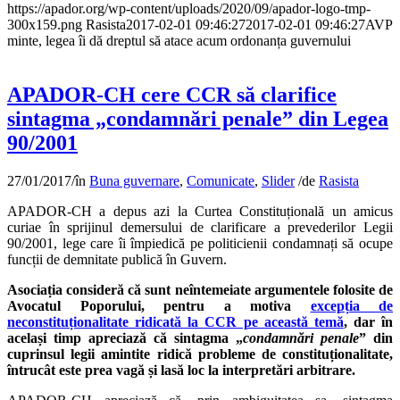
https://apador.org/wp-content/uploads/2020/09/apador-logo-tmp-
300x159.png
Rasista
2017-02-01 09:46:27
2017-02-01 09:46:27
AVP
minte, legea îi dă dreptul să atace acum ordonanța guvernului
APADOR-CH cere CCR să clarifice
sintagma „condamnări penale” din Legea
90/2001
27/01/2017
/
în
Buna guvernare
,
Comunicate
,
Slider
/
de
Rasista
APADOR-CH a depus azi la Curtea Constituțională un amicus
curiae în sprijinul demersului de clarificare a prevederilor Legii
90/2001, lege care îi împiedică pe politicienii condamnați să ocupe
funcții de demnitate publică în Guvern.
Asociația consideră că sunt neîntemeiate argumentele folosite de
Avocatul Poporului, pentru a motiva
excepția de
neconstituționalitate ridicată la CCR pe această temă
, dar în
același timp apreciază că sintagma „
condamnări penale
” din
cuprinsul legii amintite ridică probleme de constituționalitate,
întrucât este prea vagă și lasă loc la interpretări arbitrare.