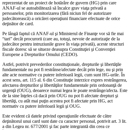
reprezentat de un proiect de hotărâre de guvern (HG) prin care
ANAF-ul se autoabilitează să încalce grav viaţa privată a
persoanelor, prin monitorizarea (fără niciun fel de autorizare
judecătorească) a oricărei operaţiuni financiare efectuate de orice
deţinător de card.
Pe lângă faptul că ANAF-ul şi Ministerul de Finanţe vor să fie mai
“tari” decât procurorii (care au, totuşi, nevoie de autorizaţie de la
judecător pentru intruziunile grave în viaţa privată), aceste structuri
fiscale doresc să se situeze deasupra Constituţiei şi Convenţiei
Europene a Drepturilor Omului (CEDO).
Astfel, potrivit prevederilor constituţionale, drepturile şi libertăţile
fundamentale nu pot fi restrânse/afectate decât prin lege, nu şi prin
alte acte normative cu putere inferioară legii, cum sunt HG-urile. În
acest sens, art. 115 al. 6 din Constituţie interzice expres restrângerea,
afectarea drepturilor şi libertăţilor fundamentale prin ordonanţă de
urgenţă (OUG), deoarece numai legea le poate restrânge/afecta. Este
de la sine înţeles că dacă prin OUG nu pot fi afectate drepturi şi
libertăţi, cu atât mai puţin acestea pot fi afectate prin HG, act
normativ cu putere inferioară legii şi OUG.
Este evident că datele privind operaţiunile efectuate de către
deţinătorul unui card sunt date cu caracter personal, potrivit art. 3 lit.
a din Legea nr. 677/2001 şi fac parte integrantă din ceea ce