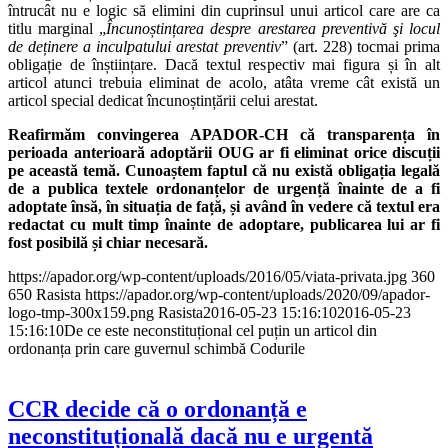
întrucât nu e logic să elimini din cuprinsul unui articol care are ca
titlu marginal „
Încunoștințarea despre arestarea preventivă şi locul
de deținere a inculpatului arestat preventiv
” (art. 228) tocmai prima
obligație de înștiințare. Dacă textul respectiv mai figura și în alt
articol atunci trebuia eliminat de acolo, atâta vreme cât există un
articol special dedicat încunoștințării celui arestat.
Reafirmăm convingerea APADOR-CH că transparența în
perioada anterioară adoptării OUG ar fi eliminat orice discuții
pe această temă. Cunoaștem faptul că nu există obligația legală
de a publica textele ordonanțelor de urgență înainte de a fi
adoptate însă, în situația de față, și având în vedere că textul era
redactat cu mult timp înainte de adoptare, publicarea lui ar fi
fost posibilă și chiar necesară.
https://apador.org/wp-content/uploads/2016/05/viata-privata.jpg
360
650
Rasista
https://apador.org/wp-content/uploads/2020/09/apador-
logo-tmp-300x159.png
Rasista
2016-05-23 15:16:10
2016-05-23
15:16:10
De ce este neconstituțional cel puțin un articol din
ordonanța prin care guvernul schimbă Codurile
CCR decide că o ordonanță e
neconstituțională dacă nu e urgentă