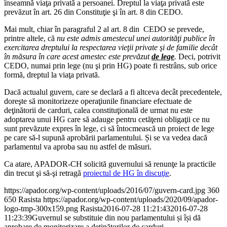
înseamnă viaţa privată a persoanei. Dreptul la viaţa privată este
prevăzut în art. 26 din Constituţie şi în art. 8 din CEDO.
Mai mult, chiar în paragraful 2 al art. 8 din CEDO se prevede,
printre altele, că
nu este admis amestecul unei autorităţi publice în
exercitarea dreptului la respectarea vieţii private şi de familie decât
în măsura în care acest amestec este prevăzut
de lege
.
Deci, potrivit
CEDO, numai prin lege (nu şi prin HG) poate fi restrâns, sub orice
formă, dreptul la viaţa privată.
Dacă actualul guvern, care se declară a fi altceva decât precedentele,
doreşte să monitorizeze operaţiunile financiare efectuate de
deţinătorii de carduri, calea constituţională de urmat nu este
adoptarea unui HG care să adauge pentru cetăţeni obligaţii ce nu
sunt prevăzute expres în lege, ci să întocmească un proiect de lege
pe care să-l supună aprobării parlamentului. Și se va vedea dacă
parlamentul va aproba sau nu astfel de măsuri.
Ca atare, APADOR-CH solicită guvernului să renunţe la practicile
din trecut şi să-şi retragă
proiectul de HG în discuţie
.
https://apador.org/wp-content/uploads/2016/07/guvern-card.jpg
360
650
Rasista
https://apador.org/wp-content/uploads/2020/09/apador-
logo-tmp-300x159.png
Rasista
2016-07-28 11:21:43
2016-07-28
11:23:39
Guvernul se substituie din nou parlamentului și își dă
aprobare de monitorizare a deținătorilor de carduri