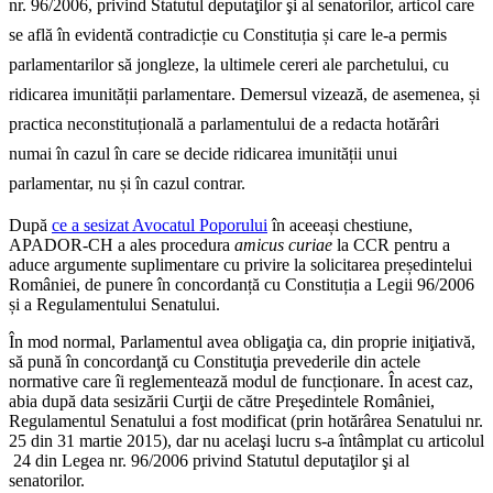
nr. 96/2006, privind Statutul deputaţilor şi al senatorilor, articol care
se află în evidentă contradicție cu Constituția și care le-a permis
parlamentarilor să jongleze, la ultimele cereri ale parchetului, cu
ridicarea imunității parlamentare. Demersul vizează, de asemenea, și
practica neconstituțională a parlamentului de a redacta hotărâri
numai în cazul în care se decide ridicarea imunității unui
parlamentar, nu și în cazul contrar.
După
ce a sesizat Avocatul Poporului
în aceeași chestiune,
APADOR-CH a ales procedura
amicus curiae
la CCR pentru a
aduce argumente suplimentare cu privire la solicitarea președintelui
României, de punere în concordanță cu Constituția a Legii 96/2006
și a Regulamentului Senatului.
În mod normal, Parlamentul avea obligaţia ca, din proprie iniţiativă,
să pună în concordanţă cu Constituţia prevederile din actele
normative care îi reglementează modul de funcționare. În acest caz,
abia după data sesizării Curţii de către Preşedintele României,
Regulamentul Senatului a fost modificat (prin hotărârea Senatului nr.
25 din 31 martie 2015), dar nu acelaşi lucru s-a întâmplat cu articolul
24 din Legea nr. 96/2006 privind Statutul deputaţilor şi al
senatorilor.