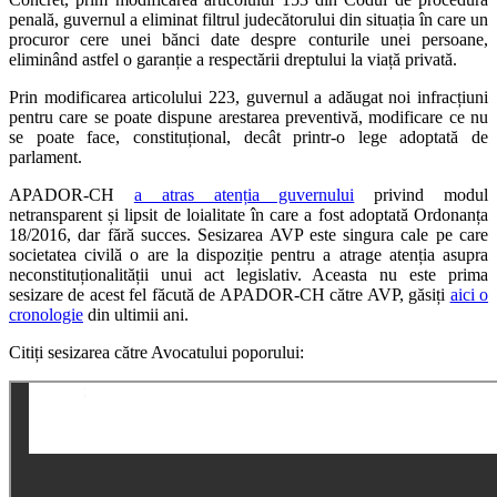
penală, guvernul a eliminat filtrul judecătorului din situația în care un
procuror cere unei bănci date despre conturile unei persoane,
eliminând astfel o garanție a respectării dreptului la viață privată.
Prin modificarea articolului 223, guvernul a adăugat noi infracțiuni
pentru care se poate dispune arestarea preventivă, modificare ce nu
se poate face, constituțional, decât printr-o lege adoptată de
parlament.
APADOR-CH
a atras atenția guvernului
privind modul
netransparent și lipsit de loialitate în care a fost adoptată Ordonanța
18/2016, dar fără succes. Sesizarea AVP este singura cale pe care
societatea civilă o are la dispoziție pentru a atrage atenția asupra
neconstituționalității unui act legislativ. Aceasta nu este prima
sesizare de acest fel făcută de APADOR-CH către AVP, găsiți
aici o
cronologie
din ultimii ani.
Citiți sesizarea către Avocatului poporului: