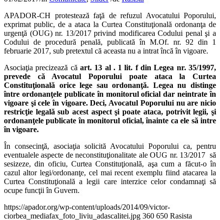
APADOR-CH protestează faţă de refuzul Avocatului Poporului,
exprimat public, de a ataca la Curtea Constituţională ordonanţa de
urgenţă (OUG) nr. 13/2017 privind modificarea Codului penal şi a
Codului de procedură penală, publicată în M.Of. nr. 92 din 1
februarie 2017, sub pretextul că aceasta nu a intrat încă în vigoare.
Asociaţia precizează că
art. 13 al . 1 lit. f din Legea nr. 35/1997,
prevede că Avocatul Poporului poate ataca la Curtea
Constituţională orice lege sau ordonanţă. Legea nu distinge
între ordonanţele publicate în monitorul oficial dar neintrate în
vigoare şi cele în vigoare. Deci, Avocatul Poporului nu are nicio
restricţie legală sub acest aspect şi poate ataca, potrivit legii, şi
ordonanţele publicate în monitorul oficial, înainte ca ele să intre
în vigoare.
În consecinţă, asociaţia solicită Avocatului Poporului ca, pentru
eventualele aspecte de neconstituţionalitate ale OUG nr. 13/2017 să
sesizeze, din oficiu, Curtea Constituţională, aşa cum a făcut-o în
cazul altor legi/ordonanţe, cel mai recent exemplu fiind atacarea la
Curtea Constituţională a legii care interzice celor condamnaţi să
ocupe funcţii în Guvern.
https://apador.org/wp-content/uploads/2014/09/victor-
ciorbea_mediafax_foto_liviu_adascalitei.jpg
360
650
Rasista