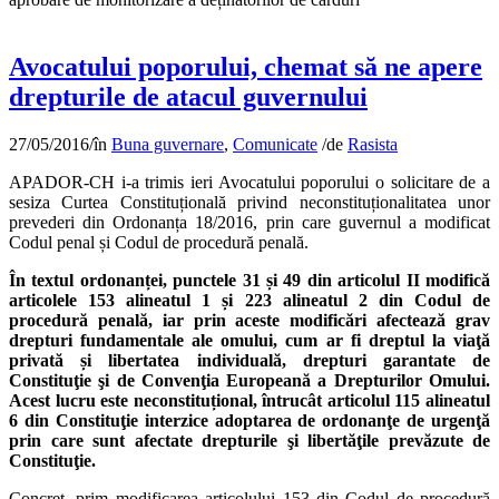
Avocatului poporului, chemat să ne apere
drepturile de atacul guvernului
27/05/2016
/
în
Buna guvernare
,
Comunicate
/
de
Rasista
APADOR-CH i-a trimis ieri Avocatului poporului o solicitare de a
sesiza Curtea Constituțională privind neconstituționalitatea unor
prevederi din Ordonanța 18/2016, prin care guvernul a modificat
Codul penal și Codul de procedură penală.
În textul ordonanței, punctele 31 și 49 din articolul II modifică
articolele 153 alineatul 1 și 223 alineatul 2 din Codul de
procedură penală, iar prin aceste modificări afectează grav
drepturi fundamentale ale omului, cum ar fi dreptul la viaţă
privată și libertatea individuală, drepturi garantate de
Constituţie şi de Convenţia Europeană a Drepturilor Omului.
Acest lucru este neconstituțional, întrucât articolul 115 alineatul
6 din Constituţie interzice adoptarea de ordonanţe de urgenţă
prin care sunt afectate drepturile şi libertăţile prevăzute de
Constituţie.
Concret, prim modificarea articolului 153 din Codul de procedură