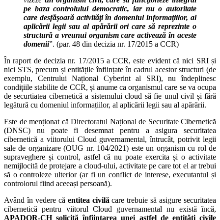
pe baza controlului democratic, iar nu o autoritate
care desfăşoară activităţi în domeniul informaţiilor, al
aplicării legii sau al apărării ori care să reprezinte o
structură a vreunui organism care activează în aceste
domenii
”. (par. 48 din decizia nr. 17/2015 a CCR)
În raport de decizia nr. 17/2015 a CCR, este evident că nici SRI și
nici STS, precum și entitățile înființate în cadrul acestor structuri (de
exemplu, Centrului Național Cyberint al SRI), nu îndeplinesc
condițiile stabilite de CCR, și anume ca organismul care se va ocupa
de securtiatea cibernetică a sistemului cloud să fie unul civil și fără
legătură cu domeniul informațiilor, al aplicării legii sau al apărării.
Este de menționat că Directoratul Național de Securitate Cibernetică
(DNSC) nu poate fi desemnat pentru a asigura securitatea
cibernetică a viitorului Cloud guvernamental, întrucât, potrivit legii
sale de organizare (OUG nr. 104/2021) este un organism cu rol de
supraveghere și control, astfel că nu poate exercita și o activitate
nemijlocită de protejare a cloud-ului, activitate pe care tot el ar trebui
să o controleze ulterior (ar fi un conflict de interese, executantul și
controlorul fiind aceeași persoană).
Având în vedere că
entitea civilă
care trebuie să asigure securitatea
cibernetică pentru viitorul Cloud guvernamental nu există încă,
APADOR-CH solicită înființarea unei astfel de entități civile