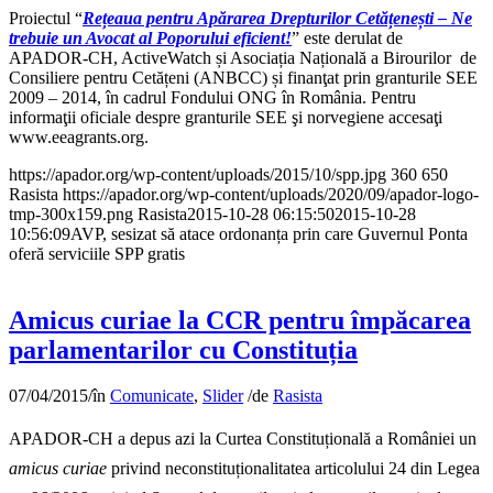
Proiectul “
Rețeaua pentru Apărarea Drepturilor Cetățenești – Ne
trebuie un Avocat al Poporului eficient!
” este derulat de
APADOR-CH, ActiveWatch și Asociația Națională a Birourilor de
Consiliere pentru Cetățeni (ANBCC) și finanţat prin granturile SEE
2009 – 2014, în cadrul Fondului ONG în România. Pentru
informaţii oficiale despre granturile SEE şi norvegiene accesaţi
www.eeagrants.org.
https://apador.org/wp-content/uploads/2015/10/spp.jpg
360
650
Rasista
https://apador.org/wp-content/uploads/2020/09/apador-logo-
tmp-300x159.png
Rasista
2015-10-28 06:15:50
2015-10-28
10:56:09
AVP, sesizat să atace ordonanța prin care Guvernul Ponta
oferă serviciile SPP gratis
Amicus curiae la CCR pentru împăcarea
parlamentarilor cu Constituția
07/04/2015
/
în
Comunicate
,
Slider
/
de
Rasista
APADOR-CH a depus azi la Curtea Constituțională a României un
amicus curiae
privind neconstituționalitatea articolului 24 din Legea