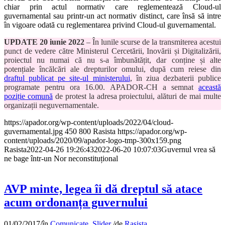
chiar prin actul normativ care reglementează Cloud-ul
guvernamental sau printr-un act normativ distinct, care însă să intre
în vigoare odată cu reglementarea privind Cloud-ul guvernamental.
UPDATE 20 iunie 2022
– În lunile scurse de la transmiterea acestui
punct de vedere către Ministerul Cercetării, Inovării și Digitalizării,
proiectul nu numai că nu s-a îmbunătățit, dar conține și alte
potențiale încălcări ale drepturilor omului, după cum reiese din
draftul publicat pe site-ul ministerului
, în ziua dezbaterii publice
programate pentru ora 16.00. APADOR-CH a semnat
această
poziție comună
de protest la adresa proiectului, alături de mai multe
organizații neguvernamentale.
https://apador.org/wp-content/uploads/2022/04/cloud-
guvernamental.jpg
450
800
Rasista
https://apador.org/wp-
content/uploads/2020/09/apador-logo-tmp-300x159.png
Rasista
2022-04-26 19:26:43
2022-06-20 10:07:03
Guvernul vrea să
ne bage într-un Nor neconstituțional
AVP minte, legea îi dă dreptul să atace
acum ordonanța guvernului
01/02/2017
/
în
Comunicate
,
Slider
/
de
Rasista