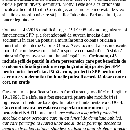
oficiale pentru diverși demnitari. Motivul este acela că ordonanța
încalcă articolul 115 din Constituţie, adică nu este motivată de vreo
situație extraordinară care să justifice înlocuirea Parlamentului, ca
putere legiuitoare.
Ordonanța 43/2015 modifică Legea 191/1998 privind organizarea și
funcționarea SPP, și a fost adoptată de guvern imediat după
accidentul în care un polițist a murit însoțind coloana oficială a
ministrului de interne Gabriel Oprea. Acest accident a pus în discuţie
modul în care fusese constituită respectiva coloană oficială şi dacă
ministrul Oprea avea sau nu dreptul legal la ea.
Ordonanţa 43
include şefii de partid în sfera persoanelor care pot beneficia de
o coloană oficială şi instituie regula gratuităţii protecţiei SPP
pentru orice beneficiar. Până acum, protecţia SPP pentru cei
care nu erau demnitari în funcție putea fi acordată doar contra
cost, nu gratis
.
Guvernul nu a justificat sub nicio formă urgenţa modificării Legii nr.
191/1998. De altfel ea a fost strecurată printre alte modificări și
figurează în finalul ordonanţei. În nota de fundamentare a OUG 43,
Guvernul invocă necesitarea respectării unor norme şi
proceduri NATO
, precum și „
necesitatea asigurării protecţiei
speciale a unor persoane care nu au funcţii de demnitate publică,
dar care participă la luarea unor decizii de importanţă deosebită
pentru activitatea statului, stabilesc realizarea unor strategii, direcţii