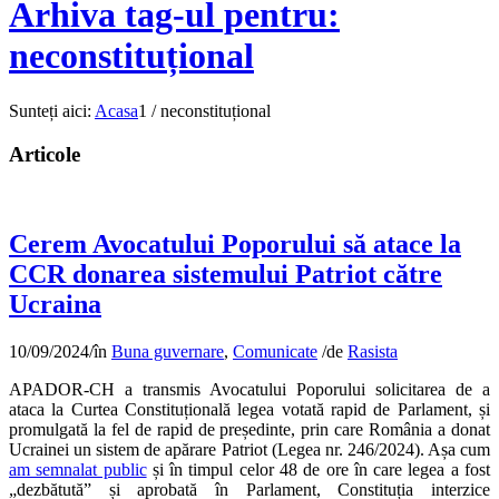
Arhiva tag-ul pentru:
neconstituțional
Sunteți aici:
Acasa
1
/
neconstituțional
Articole
Cerem Avocatului Poporului să atace la
CCR donarea sistemului Patriot către
Ucraina
10/09/2024
/
în
Buna guvernare
,
Comunicate
/
de
Rasista
APADOR-CH a transmis Avocatului Poporului solicitarea de a
ataca la Curtea Constituțională legea votată rapid de Parlament, și
promulgată la fel de rapid de președinte, prin care România a donat
Ucrainei un sistem de apărare Patriot (Legea nr. 246/2024). Așa cum
am semnalat public
și în timpul celor 48 de ore în care legea a fost
„dezbătută” și aprobată în Parlament, Constituția interzice