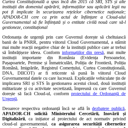
Curtea Constituțională a spus încă din 2015 că SRI, STS și alte
instituții din domeniul apărării, informațiilor sau aplicării legii nu
pot fi implicate în securizarea rețelelor cibernetice naționale;
APADOR-CH cere ca prin actul de înființare a Cloud-ului
Guvernamental să fie înființată și o entitate civilă nouă care să-l
gestioneze, constituțional
Ordonanța de urgență prin care Guvernul dorește să cheltuiască
banii de la PNRR, pentru viitorul Cloud Guvernamental, a stârnit
mai multe reacții negative chiar de la instituții publice care ar trebui
să îmbrățișeze ideea. Conform
informațiilor din presă
, mai multe
instituții importante din România (Evidența Persoanelor,
Pașapoartele, Permise și Înmatriculări, Poliția de Frontieră, Poliția
Română, Imigrările, Registrul Comerțului, Curtea Constituțională,
DNA, DIICOT) ar fi reticente să pună în viitorul Cloud
Guvernamental datele cu care lucrează. Explicațiile vehiculate țin de
implicarea SRI și STS în gestionarea acestui cloud, două instituții
militarizate și cu activitate secretizată, împreună cu care Guvernul
dorește să facă Cloud-ul, conform
proiectului de Ordonanță de
Urgență
.
Deoarece respectiva ordonanță încă se află în
dezbatere publică
,
APADOR-CH solicită Ministerului Cercetării, Inovării și
Digitalizării
, ca inițiator al proiectului de act normativ privind
cloud-ul guvernamental,
ca asigurarea securității cibernetice