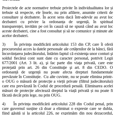
Proiectele de acte normative trebuie privite în individualitatea lor și
trebuie să respecte, ele însele, nu prin afiliere, anumite criterii de
consultare și dezbatere. În acest sens dacă într-adevăr au avut loc
dezbateri cu privire la ordonanța de urgență, în spiritual
transparenței, invităm pe cei în cauză să ne spună când au avut loc
aceste dezbateri, cine a fost consultat și să ne comunice și minute ale
acelor dezbateri.
3) În privința modificării articolului 153 din CP, care îi oferă
procurorului acces la datele personale ale cetățenilor de la bănci, fără
încuviințarea judecătorului, întărim faptul că existenţa unor conturi şi
soldul fiecărui cont sunt date cu caracter personal, potrivit Legii
677/2001 (Art. 3 lit. a), şi fac parte din viaţa privată, care este
protejată prin art. 26 din Constituţie şi art. 8 din CEDO. O
ordonanță de urgență nu poate afecta drepturi fundamentale
prevăzute în Constituție. Cu alte cuvinte, nu se poate elimina printr-
o OUG o măsură de protecție a vieții private (filtrul judecătorului)
care era prevăzută în Codul de procedură penală. Eliminarea acelei
măsuri de protecție afectează dreptul la viață privată și nu poate fi
făcută decât prin lege, nu prin OUG.
4) În privința modificării articolului 228 din Codul penal, prin
care guvernul susține că doar a eliminat o expresie care se dubla,
fiind găsită și la articolul 226, ne exprimăm din nou dezacordul,