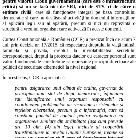
pentru viitorul Cloud guvernamental (care este o infrastructură
critică) să nu se facă nici de SRI, nici de STS, ci de către o
entitate civilă
, care să funcţioneze integral pe baza controlului
democratic și care nu desfăşoară activităţi în domeniul informaţiilor,
al aplicării legii sau al apărării, precum și nici nu reprezintă o
structură a vreunui organism care activează în aceste domenii.
Curtea Constituțională a României (CCR) a precizat încă de acum 7
ani, prin decizia nr. 17/2015, că respectarea dreptului la viaţă intimă,
familială şi privată, dreptul la inviolabilitatea secretului
corespondenţei, dreptul la protecţia datelor cu caracter personal sunt
valori fundamentale care trebuie să reprezinte principii directoare ale
politicii de securitate cibernetică la nivel naţional.
În acest sens, CCR a apreciat că
pentru asigurarea unui climat de ordine, guvernat de
principiile unui stat de drept, democratic, înfiinţarea
sau identificarea unui organism responsabil cu
coordonarea problemelor de securitate a sistemelor şi
reţelelor cibernetice, precum şi a informaţiei, care să
constituie punctul de contact pentru relaţionarea cu
organismele similare din străinătate [aşa cum prevede
art. 10 alin. (4) din lege], inclusiv al cooperării
transfrontaliere la nivelul Uniunii Europene, trebuie să
vizeze
un organism civil, care să funcţioneze integral