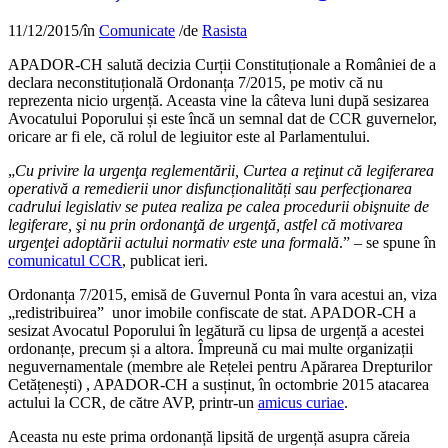
11/12/2015
/
în
Comunicate
/
de
Rasista
APADOR-CH salută decizia Curții Constituționale a României de a
declara neconstituțională Ordonanța 7/2015, pe motiv că nu
reprezenta nicio urgență. Aceasta vine la câteva luni după sesizarea
Avocatului Poporului și este încă un semnal dat de CCR guvernelor,
oricare ar fi ele, că rolul de legiuitor este al Parlamentului.
„
Cu privire la urgenţa reglementării, Curtea a reţinut că legiferarea
operativă a remedierii unor disfuncționalități sau perfecţionarea
cadrului legislativ se putea realiza pe calea procedurii obişnuite de
legiferare, şi nu prin ordonanţă de urgenţă, astfel că motivarea
urgenţei adoptării actului normativ este una formală
.” – se spune în
comunicatul CCR
, publicat ieri.
Ordonanța 7/2015, emisă de Guvernul Ponta în vara acestui an, viza
„redistribuirea” unor imobile confiscate de stat. APADOR-CH a
sesizat Avocatul Poporului în legătură cu lipsa de urgență a acestei
ordonanțe, precum și a altora. Împreună cu mai multe organizații
neguvernamentale (membre ale Rețelei pentru Apărarea Drepturilor
Cetățenești) , APADOR-CH a susținut, în octombrie 2015 atacarea
actului la CCR, de către AVP, printr-un
amicus curiae
.
Aceasta nu este prima ordonanță lipsită de urgență asupra căreia