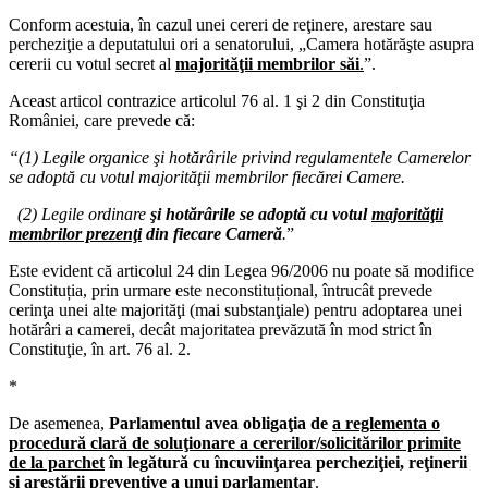
Conform acestuia, în cazul unei cereri de reţinere, arestare sau
percheziţie a deputatului ori a senatorului, „Camera hotărăşte asupra
cererii cu votul secret al
majorităţii membrilor
săi
.
”.
Aceast articol contrazice articolul 76 al. 1 şi 2 din Constituţia
României, care prevede că:
“(1) Legile organice şi hotărârile privind regulamentele Camerelor
se adoptă cu votul majorităţii membrilor fiecărei Camere.
(2) Legile ordinare
şi hotărârile se adoptă cu votul
majorităţii
membrilor prezenţi
din fiecare Cameră
.
”
Este evident că articolul 24 din Legea 96/2006 nu poate să modifice
Constituția, prin urmare este neconstituțional, întrucât prevede
cerinţa unei alte majorităţi (mai substanţiale) pentru adoptarea unei
hotărâri a camerei, decât majoritatea prevăzută în mod strict în
Constituţie, în art. 76 al. 2.
*
De asemenea,
Parlamentul avea obligaţia de
a reglementa o
procedură
clară de soluţionare a cererilor/solicitărilor primite
de la parchet
în legătură cu încuviinţarea percheziţiei, reţinerii
şi arestării preventive a unui parlamentar
.