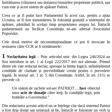
înstrăinarea (vânzarea sau donarea) bunurilor proprietate publică, așa
cum este și acest sistem de apărare Patriot.
Ceea ce ar fi putut face Parlamentul în acest caz, pentru a ajuta
Ucraina, ar fi fost transmiterea în folosință gratuită a sistemului de
apărare, păstrând în același timp proprietatea asupra lui. Întrucât
parlamentarii au încălcat Constituția ne-am adresat Avocatului
Poporului.
Cele două motive de neconstituționalitate ce pot fi invocate în
sesizarea către CCR ar fi următoarele:
1
Neclaritatea legii
– Prin articolul unic din Legea 246/2024 au
fost introduse la art. 1 al Legii 222/2017 trei noi alienate. Primul
dintre ele este redactat neclar, aproape la limita logicii, neîndeplinind
condițiile de claritate și previzibilitate cerute pentru o prevedere
legală, în sensul art. 1 al. 5 din Constituție. Astfel, în art. (3/1) se
prevede că:
Un sistem de rachete sol-aer PATRIOT…
face
obiectul
unor
acte de donaţie
către terţi, în condiţiile legii, prin
hotărâre a Guvernului.”
Din redactarea acestui articol nu se înțelege clar dacă sistemul Patriot
a fost deja donat sau urmează să fie, întrucât se folosește un verb la