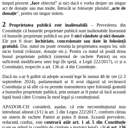
timpul prezent „
face
obiectul” și nici dacă e vorba despre un singur
act de donație sau mai multe, întrucât se folosește pluralul „
acte de
donație
”, pentru un singur sistem.
2
Proprietatea publică este inalienabilă
– Prevederea din
Constituție că bunurile proprietate publică sunt inalienabile înseamnă
că bunurile proprietate publică nu pot fi
nici vândute și nici donate
.
Ele pot fi doar:
închiriate, concesionate sau date în folosință
gratuită
. Dar, statul nu poate renunța la proprietatea asupra lor, sub
nicio formă (vânzare, donație etc.). Pentru ca statul să poată dona
bunul proprietate publică (sistemul de rachete Patriot) nu era
suficientă modificarea unei legi (în speță, a Legii 222/2017), ci și a
Constituției, respectiv a art. 136 al. 4 din Constituție.
Dacă nu s-ar fi grăbit să adopte această lege în numai 48 de ore (2-3
septembrie 2024), parlamentarii ar fi avut răgazul să recitească
Constituția și să afle că ea permite transmiterea spre folosință gratuită
a bunurilor proprietate publică, prin urmare ar fi putut să facă această
faptă bună către Ucraina în mod legal și constituțional.
APADOR-CH consideră, așadar, că este neconstituțional nou
introdusul alineat (3/1) la art. 1 din Legea 222/2017, conform căruia
un sistem de rachete Patriot ar putea fi donat. Această prevedere,
redactată confuz, este
contrară atât art. 1 al. 5 din Constituție
(care se referă la condiția de claritate a textului legal), cât
și art. 136