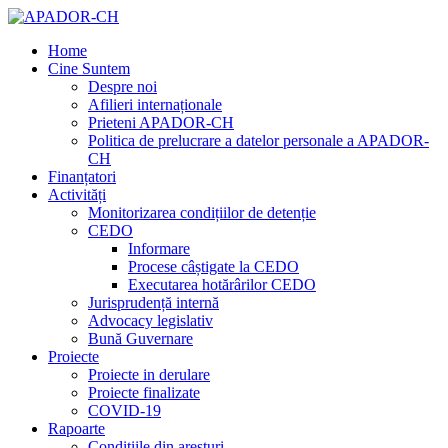
Home
Cine Suntem
Despre noi
Afilieri internaționale
Prieteni APADOR-CH
Politica de prelucrare a datelor personale a APADOR-
CH
Finanțatori
Activități
Monitorizarea condițiilor de detenție
CEDO
Informare
Procese câștigate la CEDO
Executarea hotărârilor CEDO
Jurisprudență internă
Advocacy legislativ
Bună Guvernare
Proiecte
Proiecte in derulare
Proiecte finalizate
COVID-19
Rapoarte
Condițiile din aresturi