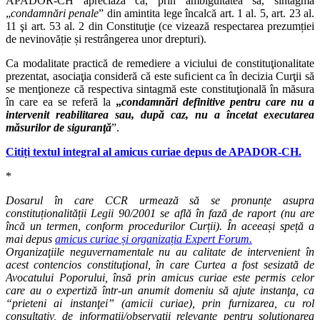
APADOR-CH apreciază că, prin ambiguitatea sa, sintagma
„
condamnări penale
” din amintita lege încalcă art. 1 al. 5, art. 23 al.
11 şi art. 53 al. 2 din Constituţie (ce vizează respectarea prezumției
de nevinovăție și restrângerea unor drepturi).
Ca modalitate practică de remediere a viciului de constituţionalitate
prezentat, asociaţia consideră că este suficient ca în decizia Curţii să
se menţioneze că respectiva sintagmă este constituţională în măsura
în care ea se referă la
„
condamnări definitive pentru care nu a
intervenit reabilitarea sau, după caz, nu a încetat executarea
măsurilor de siguranţă
”.
Citiți textul integral al amicus curiae depus de APADOR-CH.
*
Dosarul în care CCR urmează să se pronunțe asupra
constituționalității Legii 90/2001 se află în fază de raport (nu are
încă un termen, conform procedurilor Curții). În aceeași speță a
mai depus
amicus curiae și organizația Expert Forum.
Organizaţiile
neguvernamentale
nu au calitate de intervenient în
acest contencios constituţional
, în care Curtea a fost sesizată de
Avocatului Poporului, însă prin
amicus curiae
este permis celor
care au o expertiză într-un anumit domeniu să ajute instanţa, ca
“prieteni ai instanţei” (amicii curiae), prin furnizarea, cu rol
consultativ, de informaţii/observaţii relevante pentru soluţionarea