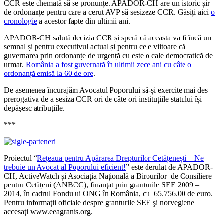
CCR este chemată să se pronunțe. APADOR-CH are un istoric șir
de ordonanțe pentru care a cerut AVP să sesizeze CCR. Găsiți aici
o
cronologie
a acestor fapte din ultimii ani.
APADOR-CH salută decizia CCR și speră că aceasta va fi încă un
semnal și pentru executivul actual și pentru cele viitoare că
guvernarea prin ordonanțe de urgență cu este o cale democratică de
urmat.
România a fost guvernată în ultimii zece ani cu câte o
ordonanță emisă la 60 de ore
.
De asemenea încurajăm Avocatul Poporului să-și exercite mai des
prerogativa de a sesiza CCR ori de câte ori instituțiile statului își
depășesc atribuțiile.
***
Proiectul “
Rețeaua pentru Apărarea Drepturilor Cetățenești – Ne
trebuie un Avocat al Poporului eficient!
” este derulat de APADOR-
CH, ActiveWatch și Asociația Națională a Birourilor de Consiliere
pentru Cetățeni (ANBCC), finanţat prin granturile SEE 2009 –
2014, în cadrul Fondului ONG în România, cu 65.756.00 de euro.
Pentru informaţii oficiale despre granturile SEE şi norvegiene
accesaţi www.eeagrants.org.