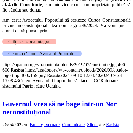
al. 4 din Constituție
, care interzice ca un bun proprietate publică să
fie vândut sau donat.
Am cerut Avocatului Poporului să sesizeze Curtea Constituțională
privind neconstituționalitatea noii Legi 246/2024. Vă vom ține la
curent cu răspunsul primit.
Citiți sesizarea integral
Ce ne-a răspuns Avocatul Poporului
https://apador.org/wp-content/uploads/2019/07/constitutie.jpg
400
600
Rasista
https://apador.org/wp-content/uploads/2020/09/apador-
logo-tmp-300x159.png
Rasista
2024-09-10 12:03:40
2024-09-24
15:08:43
Cerem Avocatului Poporului să atace la CCR donarea
sistemului Patriot către Ucraina
Guvernul vrea să ne bage într-un Nor
neconstituțional
26/04/2022
/
în
Buna guvernare
,
Comunicate
,
Slider
/
de
Rasista