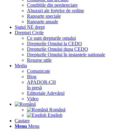
Condițiile din penitenciare
Abuzuri ale forțelor de ordine
Rapoarte speciale
Rapoarte anuale
Statul NE drept
Drepturi Civile
Ce sunt drepturile omului
Drepturile Omului la CEDO
Drepturile Omului dupa CEDO
Drepturile Omului în instantele nationale
Resurse utile
Media
Comunicate
Blog
APADOR-CH
în presă
Editoriale Adevărul
Video
Română
English
Cautare
Menu
Menu