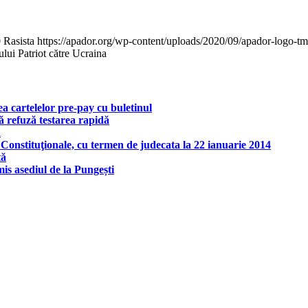
0
Rasista
https://apador.org/wp-content/uploads/2020/09/apador-logo-
ui Patriot către Ucraina
 cartelelor pre-pay cu buletinul
 refuză testarea rapidă
ă
onstituţionale, cu termen de judecata la 22 ianuarie 2014
tă
is asediul de la Pungești