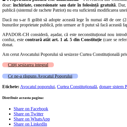
doar:
închiriate, concesionate sau date în folosință gratuită
. Dar,
publică (sistemul de rachete Patriot) nu era suficientă modificarea unei l
Dacă nu s-ar fi grăbit să adopte această lege în numai 48 de ore (2-3
bunurilor proprietate publică, prin urmare ar fi putut să facă această f
APADOR-CH consideră, așadar, că este neconstituțional nou introdusu
confuz, este
contrară atât art. 1 al. 5 din Constituție
(care se refer
donat.
Am cerut Avocatului Poporului să sesizeze Curtea Constituțională priv
Citiți sesizarea integral
Ce ne-a răspuns Avocatul Poporului
Etichete:
Avocatul poporului
,
Curtea Constituțională
,
donare sistem P
Distribuie aceasta pagina:
Share on Facebook
Share on Twitter
Share on WhatsApp
Share on LinkedIn