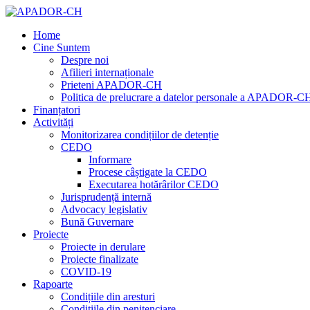
Home
Cine Suntem
Despre noi
Afilieri internaționale
Prieteni APADOR-CH
Politica de prelucrare a datelor personale a APADOR-C
Finanțatori
Activități
Monitorizarea condițiilor de detenție
CEDO
Informare
Procese câștigate la CEDO
Executarea hotărârilor CEDO
Jurisprudență internă
Advocacy legislativ
Bună Guvernare
Proiecte
Proiecte in derulare
Proiecte finalizate
COVID-19
Rapoarte
Condițiile din aresturi
Condițiile din penitenciare