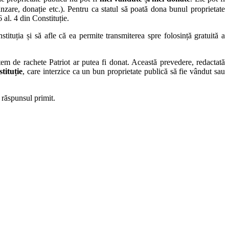
ânzare, donație etc.). Pentru ca statul să poată dona bunul proprietate
 al. 4 din Constituție.
ituția și să afle că ea permite transmiterea spre folosință gratuită a
m de rachete Patriot ar putea fi donat. Această prevedere, redactată
stituție
, care interzice ca un bun proprietate publică să fie vândut sau
 răspunsul primit.