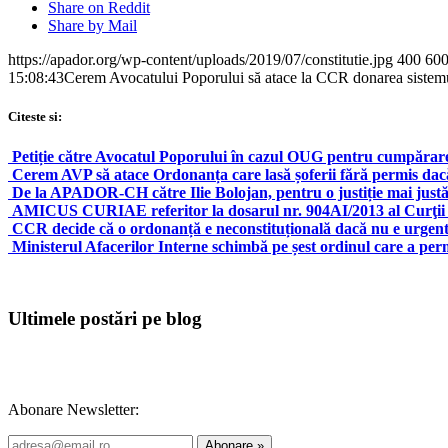
Share on Reddit
Share by Mail
https://apador.org/wp-content/uploads/2019/07/constitutie.jpg
400
60
15:08:43
Cerem Avocatului Poporului să atace la CCR donarea sistemul
Citeste si:
Petiție către Avocatul Poporului în cazul OUG pentru cumpărarea
Cerem AVP să atace Ordonanța care lasă șoferii fără permis dacă
De la APADOR-CH către Ilie Bolojan, pentru o justiție mai just
AMICUS CURIAE referitor la dosarul nr. 904AI/2013 al Curţii C
CCR decide că o ordonanță e neconstituțională dacă nu e urgen
Ministerul Afacerilor Interne schimbă pe șest ordinul care a perm
Ultimele postări pe blog
Abonare Newsletter: