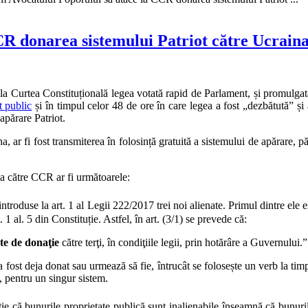
R donarea sistemului Patriot către Ucrain
Curtea Constituțională legea votată rapid de Parlament, și promulgată
 public
și în timpul celor 48 de ore în care legea a fost „dezbătută” și
apărare Patriot.
, ar fi fost transmiterea în folosință gratuită a sistemului de apărare, p
ea către CCR ar fi următoarele:
troduse la art. 1 al Legii 222/2017 trei noi alienate. Primul dintre ele es
. 1 al. 5 din Constituție. Astfel, în art. (3/1) se prevede că:
te de donaţie
către terţi, în condiţiile legii, prin hotărâre a Guvernului.”
 a fost deja donat sau urmează să fie, întrucât se folosește un verb la tim
, pentru un singur sistem.
e că bunurile proprietate publică sunt inalienabile înseamnă că bunuril