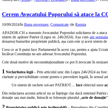
Cerem Avocatului Poporului să atace la CC
10/09/2024
/
în
Buna guvernare
,
Comunicate
/
de
Rasista
APADOR-CH a transmis Avocatului Poporului solicitarea de a ataca la 
sistem de apărare Patriot (Legea nr. 246/2024). Așa cum
am semnalat
donarea) bunurilor proprietate publică, așa cum este și acest sistem de 
Ceea ce ar fi putut face Parlamentul în acest caz, pentru a ajuta Ucraina
încălcat Constituția ne-am adresat Avocatului Poporului.
Cele două motive de neconstituționalitate ce pot fi invocate în sesizar
1
Neclaritatea legii
– Prin articolul unic din Legea 246/2024 au fost in
claritate și previzibilitate cerute pentru o prevedere legală, în sensul art
Un sistem de rachete sol-aer PATRIOT…
face
obiectul unor
ac
Din redactarea acestui articol nu se înțelege clar dacă sistemul Patriot
donație sau mai multe, întrucât se folosește pluralul „
acte de donație
”
2
Proprietatea publică este inalienabilă
– Prevederea din Constituți