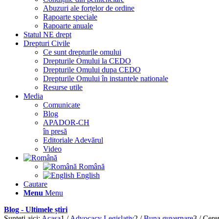
Abuzuri ale forțelor de ordine
Rapoarte speciale
Rapoarte anuale
Statul NE drept
Drepturi Civile
Ce sunt drepturile omului
Drepturile Omului la CEDO
Drepturile Omului dupa CEDO
Drepturile Omului în instantele nationale
Resurse utile
Media
Comunicate
Blog
APADOR-CH
în presă
Editoriale Adevărul
Video
Română
English
Cautare
Menu
Menu
Blog - Ultimele știri
Sunteți aici:
Acasa
1
/
Advocacy Legislativ
2
/
Buna guvernare
3
/
Cerem