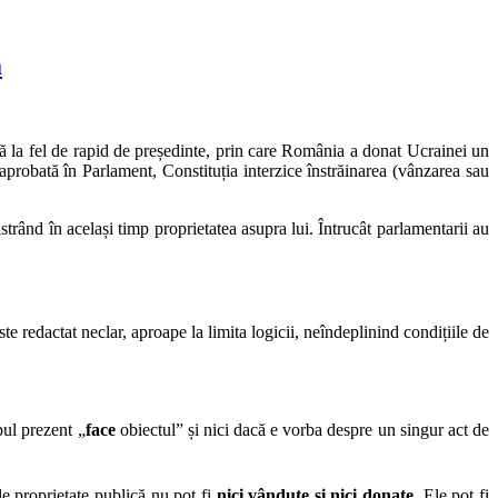
a
 la fel de rapid de președinte, prin care România a donat Ucrainei un
 aprobată în Parlament, Constituția interzice înstrăinarea (vânzarea sau
ăstrând în același timp proprietatea asupra lui. Întrucât parlamentarii au
te redactat neclar, aproape la limita logicii, neîndeplinind condițiile de
pul prezent „
face
obiectul” și nici dacă e vorba despre un singur act de
e proprietate publică nu pot fi
nici vândute și nici donate
. Ele pot fi