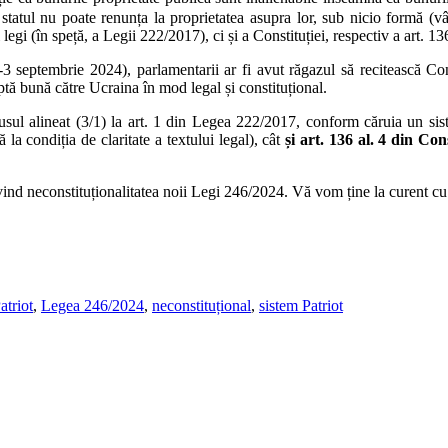
 statul nu poate renunța la proprietatea asupra lor, sub nicio formă (v
egi (în speță, a Legii 222/2017), ci și a Constituției, respectiv a art. 136
 septembrie 2024), parlamentarii ar fi avut răgazul să recitească Const
aptă bună către Ucraina în mod legal și constituțional.
l alineat (3/1) la art. 1 din Legea 222/2017, conform căruia un siste
ă la condiția de claritate a textului legal), cât
și art. 136 al. 4 din Con
ind neconstituționalitatea noii Legi 246/2024. Vă vom ține la curent cu
atriot
,
Legea 246/2024
,
neconstituțional
,
sistem Patriot