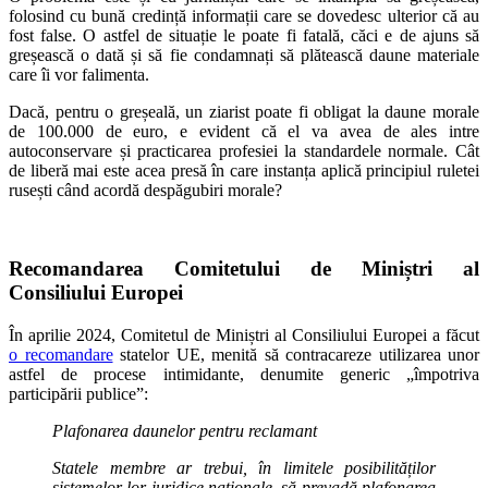
folosind cu bună credință informații care se dovedesc ulterior că au
fost false. O astfel de situație le poate fi fatală, căci e de ajuns să
greșească o dată și să fie condamnați să plătească daune materiale
care îi vor falimenta.
Dacă, pentru o greșeală, un ziarist poate fi obligat la daune morale
de 100.000 de euro, e evident că el va avea de ales intre
autoconservare și practicarea profesiei la standardele normale. Cât
de liberă mai este acea presă în care instanța aplică principiul ruletei
rusești când acordă despăgubiri morale?
Recomandarea Comitetului de Miniștri al
Consiliului Europei
În aprilie 2024, Comitetul de Miniștri al Consiliului Europei a făcut
o recomandare
statelor UE, menită să contracareze utilizarea unor
astfel de procese intimidante, denumite generic „împotriva
participării publice”:
Plafonarea daunelor pentru reclamant
Statele membre ar trebui, în limitele posibilităților
sistemelor lor juridice naționale, să prevadă plafonarea