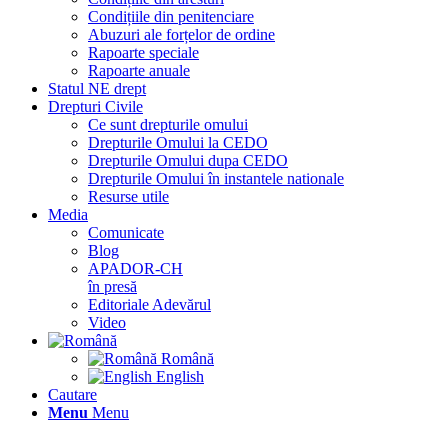
Condițiile din penitenciare
Abuzuri ale forțelor de ordine
Rapoarte speciale
Rapoarte anuale
Statul NE drept
Drepturi Civile
Ce sunt drepturile omului
Drepturile Omului la CEDO
Drepturile Omului dupa CEDO
Drepturile Omului în instantele nationale
Resurse utile
Media
Comunicate
Blog
APADOR-CH
în presă
Editoriale Adevărul
Video
Română
English
Cautare
Menu
Menu