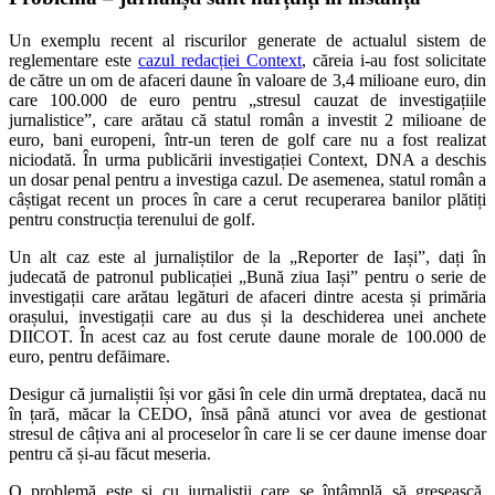
Un exemplu recent al riscurilor generate de actualul sistem de
reglementare este
cazul redacției Context
, căreia i-au fost solicitate
de către un om de afaceri daune în valoare de 3,4 milioane euro, din
care 100.000 de euro pentru „stresul cauzat de investigațiile
jurnalistice”, care arătau că statul român a investit 2 milioane de
euro, bani europeni, într-un teren de golf care nu a fost realizat
niciodată. În urma publicării investigației Context, DNA a deschis
un dosar penal pentru a investiga cazul. De asemenea, statul român a
câștigat recent un proces în care a cerut recuperarea banilor plătiți
pentru construcția terenului de golf.
Un alt caz este al jurnaliștilor de la „Reporter de Iași”, dați în
judecată de patronul publicației „Bună ziua Iași” pentru o serie de
investigații care arătau legături de afaceri dintre acesta și primăria
orașului, investigații care au dus și la deschiderea unei anchete
DIICOT. În acest caz au fost cerute daune morale de 100.000 de
euro, pentru defăimare.
Desigur că jurnaliștii își vor găsi în cele din urmă dreptatea, dacă nu
în țară, măcar la CEDO, însă până atunci vor avea de gestionat
stresul de câțiva ani al proceselor în care li se cer daune imense doar
pentru că și-au făcut meseria.
O problemă este și cu jurnaliștii care se întâmplă să greșească,