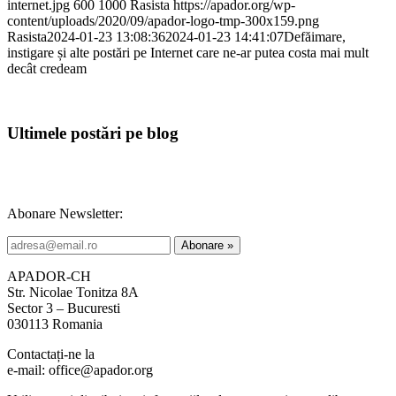
internet.jpg
600
1000
Rasista
https://apador.org/wp-
content/uploads/2020/09/apador-logo-tmp-300x159.png
Rasista
2024-01-23 13:08:36
2024-01-23 14:41:07
Defăimare,
instigare și alte postări pe Internet care ne-ar putea costa mai mult
decât credeam
Ultimele postări pe blog
Abonare Newsletter:
APADOR-CH
Str. Nicolae Tonitza 8A
Sector 3 – Bucuresti
030113 Romania
Contactați-ne la
e-mail: office@apador.org