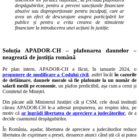
despăgubirilor, pentru a preveni sancțiunile financiare
abuzive sau disproporționate pentru inculpați, care ar
avea un efect de descurajare asupra participării lor
publice și pentru a evita crearea de stimulente
financiare la introducerea unei acțiuni în justiție.
Soluția APADOR-CH – plafonarea daunelor –
neagreată de justiția română
Pe plan intern, APADOR-CH a făcut, în ianuarie 2024, o
propunere de modificare a Codului civil
, astfel încât
în cazurile
de defăimare, daunele morale să fie plafonate la un număr de
salarii medii pe economie
, un plafon predictibil, așa cum a cerut și
Comitetul de Miniștri.
Din păcate atât Ministerul Justiției cât și CSM, cele două instituții
cărora APADOR-CH le-a adresat propunerea, au respins idea, pe
motiv că
ar îngrădi libertatea de apreciere a judecătorilor
, de a
decide cuantumul despăgubirilor.
În România, așadar, libertatea de apreciere a judecătorilor reduce
libertatea de exprimare a presei, deoarece atunci când știi că ai putea