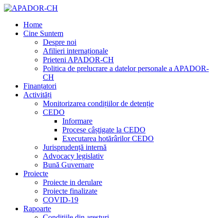
Home
Cine Suntem
Despre noi
Afilieri internaționale
Prieteni APADOR-CH
Politica de prelucrare a datelor personale a APADOR-
CH
Finanțatori
Activități
Monitorizarea condițiilor de detenție
CEDO
Informare
Procese câștigate la CEDO
Executarea hotărârilor CEDO
Jurisprudență internă
Advocacy legislativ
Bună Guvernare
Proiecte
Proiecte in derulare
Proiecte finalizate
COVID-19
Rapoarte
Condițiile din aresturi