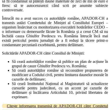
să fii condamnat să plătești daune materiale de zeci de mii de euro e
firesc să te autocenzurezi când scrii pe anumite subiecte
controversate.
Întrucât nu a avut succes cu autoritățile române, APADOR-CH a
transmis astăzi Comitetului de Miniștri al Consiliului Europei –
organism însărcinat cu monitorizarea executării hotărârilor CEDO –
o informare cu demersurile făcute în România și a cerut CM să nu
închidă cauza Ghiulfer Predescu vs. România întrucât încă mai
există pericolul pentru jurnaliști de a fi reduși la tăcere printr-o
condamnare pecuniară exorbitantă, pentru defăimare.
Solicitările APADOR-CH către Consiliul de Miniștri:
Să ceară autorităților române să publice un plan de acțiune în
grupul de cauze Ghiulfer Predescu vs. România;
Să ceară autorităților române să reconsidere propunerea de
modificare a Codului civil, pentru limitarea daunelor morale în
cazurile de defăimare;
Să ceară Institutului Național al Magistraturii să actualizeze
cursurile pentru judecători, cu un accent pe cazurile de
defăimare și încălcarea Articolului 10, privind libertatea de
exprimare.
Citește informarea transmisă de APADOR-CH către Comitetul