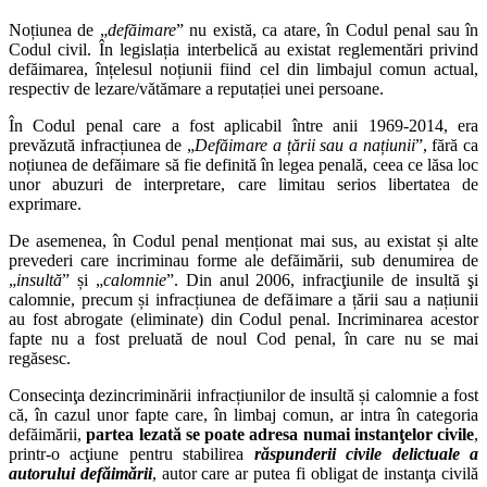
Noțiunea de „
defăimare
” nu există, ca atare, în Codul penal sau în
Codul civil. În legislația interbelică au existat reglementări privind
defăimarea, înțelesul noțiunii fiind cel din limbajul comun actual,
respectiv de lezare/vătămare a reputației unei persoane.
În Codul penal care a fost aplicabil între anii 1969-2014, era
prevăzută infracțiunea de „
Defăimare a țării sau a națiunii
”, fără ca
noțiunea de defăimare să fie definită în legea penală, ceea ce lăsa loc
unor abuzuri de interpretare, care limitau serios libertatea de
exprimare.
De asemenea, în Codul penal menționat mai sus, au existat și alte
prevederi care incriminau forme ale defăimării, sub denumirea de
„
insultă
” și „
calomnie
”. Din anul 2006, infracţiunile de insultă şi
calomnie, precum și infracțiunea de defăimare a țării sau a națiunii
au fost abrogate (eliminate) din Codul penal. Incriminarea acestor
fapte nu a fost preluată de noul Cod penal, în care nu se mai
regăsesc.
Consecinţa dezincriminării infracțiunilor de insultă și calomnie a fost
că, în cazul unor fapte care, în limbaj comun, ar intra în categoria
defăimării,
partea lezată se poate adresa numai instanţelor civile
,
printr-o acţiune pentru stabilirea
răspunderii civile delictuale a
autorului defăimării
, autor care ar putea fi obligat de instanţa civilă