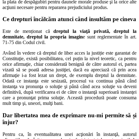
la plata de despăgubiri pentru daunele morale produse şi la orice alte
acţiuni necesare pentru repararea prejudiciului produs.
Ce drepturi încălcăm atunci când insultăm pe cineva
Este de menționat că
dreptul la viaţă privată, dreptul la
demnitate, dreptul la propria imagin
e sunt reglementate în art.
71-75 din Codul civil.
Având în vedere că dreptul de liber acces la justiție este garantat de
Constituţie, există posibilitatea, cel puțin la nivel teoretic, ca pentru
orice afirmaţie, chiar considerată benignă de către autorul ei, partea
vizată să se poată adresa justiţiei, dacă ea apreciază că prin acea
afirmaţie i-a fost lezat un drept, de exemplu dreptul la demnitate.
Odată ce instanţa este sesizată, procesul va continua până când
instanţa va pronunţa o soluţie şi până când acea soluţie va deveni
definitivă, după verificarea ei de către o instanţă superioară instanţei
care a pronunţat prima soluţie. Această procedură poate consuma
mult timp şi, uneori, mulţi bani.
Dar libertatea mea de exprimare nu-mi permite să și
înjur?
Pentru ca, în eventualitatea unei acţionări în instanţă, autorul