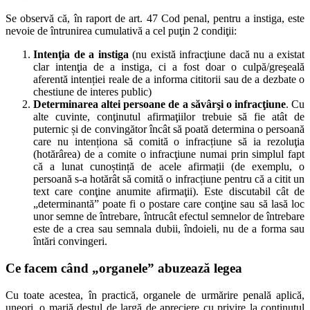
Se observă că, în raport de art. 47 Cod penal, pentru a instiga, este
nevoie de întrunirea cumulativă a cel puţin 2 condiţii:
I
ntenţia de a instiga
(nu există infracţiune dacă nu a existat
clar intenţia de a instiga, ci a fost doar o culpă/greşeală
aferentă intenției reale de a informa cititorii sau de a dezbate o
chestiune de interes public)
D
eterminarea altei persoane de a săvârşi o infracţiune
. Cu
alte cuvinte, conţinutul afirmaţiilor trebuie să fie atât de
puternic și de convingător încât să poată determina o persoană
care nu intenționa să comită o infracțiune să ia rezoluţia
(hotărârea) de a comite o infracţiune numai prin simplul fapt
că a lunat cunoștință de acele afirmații (de exemplu, o
persoană s-a hotărât să comită o infracțiune pentru că a citit un
text care conţine anumite afirmaţii). Este discutabil cât de
„determinantă” poate fi o postare care conţine sau să lasă loc
unor semne de întrebare, întrucât efectul semnelor de întrebare
este de a crea sau semnala dubii, îndoieli, nu de a forma sau
întări convingeri.
Ce facem când „organele” abuzează legea
Cu toate acestea, în practică, organele de urmărire penală aplică,
uneori, o marjă destul de largă de apreciere cu privire la conţinutul