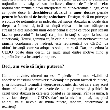
noţiunilor de „instigare” sau „incitare”, dincolo de înţelesul acelor
noțiuni care rezultă dintr-o interpretare cu bună-credință a legii, ceea
ce poate duce la
deschiderea abuzivă a unor dosare penale
pentru infracţiuni de instigare/incitare
. Desigur, dacă nu primește
o soluție de netrimitere în judecată, cel supus abuzului îşi poate găsi
dreptatea în instanță, însă asta după câţiva ani în care trăieşte cu
stresul că este subiectul unui dosar penal și după ce trece prin stresul
fazelor procesului în instanţă (la prima instanţă și, apoi, la instanţa
superioară). Totuși, garanția că, în cele din urmă, un nevinovat nu va
rămâne condamnat pe nedrept, este reprezentată de CEDO, ca
ultimă instanță, care va adopta o soluție corectă. Dar, procedura la
CEDO poate dura destul de mult, unul dintre motive fiind și
supraîncărcarea instanței europene.
Deci, am voie să înjur puterea?
Cu alte cuvinte, nimeni nu este împiedicat, în mod vizibil, să
abordeze chestiuni controversate/deranjante pentru factorii de putere,
și să folosească formulări viguroase/șocante, dar cei care aleg acest
drum trebuie să știe că e nevoie de putere şi rezistenţă psihică, în
cazul unor abuzuri la care este posibil să fie supuşi. Până la urmă, li
se va face dreptate la CEDO, dacă nu la nivel național, dar, până
atunci, va fi nevoie de multă putere, răbdare, determinare și
rezistență.