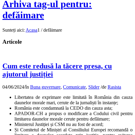
Arhiva tag-ul pentru:
defăimare
Sunteți aici:
Acasa
1
/
defăimare
Articole
Cum este redusă la tăcere presa, cu
ajutorul justiției
04/06/2024
/
în
Buna guvernare
,
Comunicate
,
Slider
/
de
Rasista
Libertatea de exprimare este limitată în România din cauza
daunelor morale mari, cerute de la jurnaliști în instanțe;
România este condamnată la CEDO din cauza asta;
APADOR-CH a propus o modificare a Codului civil pentru
limitarea daunelor morale cerute pentru defăimare;
Ministerul Justiției și CSM nu au fost de acord;
Și Comitetul de Miniștri al Consiliului Europei recomandă o