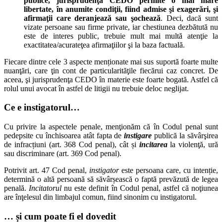
publice, jurisprudenţa CEDO permite o mai mare
libertate, în anumite condiţii, fiind admise şi exagerări, şi
afirmaţii care deranjează sau şochează
. Deci, dacă sunt
vizate persoane sau firme private, iar chestiunea dezbătută nu
este de interes public, trebuie mult mai multă atenţie la
exactitatea/acurateţea afirmaţiilor şi la baza factuală.
Fiecare dintre cele 3 aspecte menționate mai sus suportă foarte multe
nuanţări, care ţin cont de particularităţile fiecărui caz concret. De
aceea, şi jurisprudenţa CEDO în materie este foarte bogată. Astfel că
rolul unui avocat în astfel de litigii nu trebuie deloc neglijat.
Ce e instigatorul…
Cu privire la aspectele penale, menţionăm că în Codul penal sunt
pedepsite cu închisoarea atât fapta de
instigare
publică la săvârşirea
de infracțiuni (art. 368 Cod penal), cât și
incitarea
la violenţă, ură
sau discriminare (art. 369 Cod penal).
Potrivit art. 47 Cod penal,
instigator
este persoana care, cu intenție,
determină o altă persoană să săvârșească o faptă prevăzută de legea
penală.
Incitatorul
nu este definit în Codul penal, astfel că noţiunea
are înţelesul din limbajul comun, fiind sinonim cu instigatorul.
… și cum poate fi el dovedit