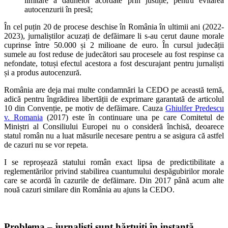
limitare a daunelor acordate prin justiție, pentru evitarea
autocenzurii în presă;
În cel puțin 20 de procese deschise în România în ultimii ani (2022-
2023), jurnaliștilor acuzați de defăimare li s-au cerut daune morale
cuprinse între 50.000 și 2 milioane de euro. În cursul judecății
sumele au fost reduse de judecători sau procesele au fost respinse ca
nefondate, totuși efectul acestora a fost descurajant pentru jurnaliști
și a produs autocenzură.
România are deja mai multe condamnări la CEDO pe această temă,
adică pentru îngrădirea libertății de exprimare garantată de articolul
10 din Convenție, pe motiv de defăimare. Cauza
Ghiulfer Predescu
v. Romania
(2017) este în continuare una pe care Comitetul de
Miniștri al Consiliului Europei nu o consideră închisă, deoarece
statul român nu a luat măsurile necesare pentru a se asigura că astfel
de cazuri nu se vor repeta.
I se reproșează statului român exact lipsa de predictibilitate a
reglementărilor privind stabilirea cuantumului despăgubirilor morale
care se acordă în cazurile de defăimare. Din 2017 până acum alte
nouă cazuri similare din România au ajuns la CEDO.
Problema – jurnaliști sunt hărțuiți în instanță