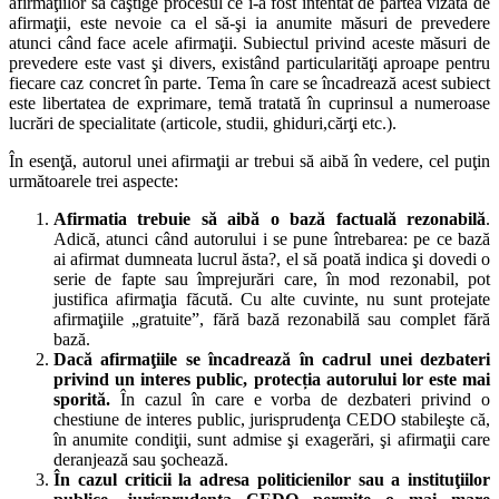
afirmaţiilor să câştige procesul ce i-a fost intentat de partea vizată de
afirmaţii, este nevoie ca el să-şi ia anumite măsuri de prevedere
atunci când face acele afirmaţii. Subiectul privind aceste măsuri de
prevedere este vast şi divers, existând particularităţi aproape pentru
fiecare caz concret în parte. Tema în care se încadrează acest subiect
este libertatea de exprimare, temă tratată în cuprinsul a numeroase
lucrări de specialitate (articole, studii, ghiduri,cărţi etc.).
În esenţă, autorul unei afirmaţii ar trebui să aibă în vedere, cel puţin
următoarele trei aspecte:
Afirmatia trebuie să aibă o bază factuală rezonabilă
.
Adică, atunci când autorului i se pune întrebarea: pe ce bază
ai afirmat dumneata lucrul ăsta?, el să poată indica şi dovedi o
serie de fapte sau împrejurări care, în mod rezonabil, pot
justifica afirmaţia făcută. Cu alte cuvinte, nu sunt protejate
afirmaţiile „gratuite”, fără bază rezonabilă sau complet fără
bază.
Dacă afirmaţiile se încadrează în cadrul unei dezbateri
privind un interes public, protecția autorului lor este mai
sporită.
În cazul în care e vorba de dezbateri privind o
chestiune de interes public, jurisprudenţa CEDO stabileşte că,
în anumite condiţii, sunt admise şi exagerări, şi afirmaţii care
deranjează sau şochează.
În cazul criticii la adresa politicienilor sau a instituţiilor