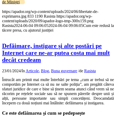
de Miniștri
https://apador.org/wp-content/uploads/2024/06/libertate-de-
exprimarea.jpg
833
1190
Rasista
https://apador.org/wp-
content/uploads/2020/09/apador-logo-tmp-300x159.png
Rasista
2024-06-04 09:06:05
2024-06-04 09:06:05
Cum este redusă la
tăcere presa, cu ajutorul justiției
Defăimare, instigare și alte postări pe
Internet care ne-ar putea costa mai mult
decât credeam
23/01/2024
/
în
Articole
,
Blog
,
Buna guvernare
/
de
Rasista
Întrucât am primit mai multe întrebări pe tema „cum ar trebui să ne
comportăm pe Internet ca să nu ne salte poliția”, am pregătit câteva
sfaturi juridice de care e bine să ținem seama atunci când vrem să ne
răcorim pe rețelele sociale sau să ne spunem părerile despre unii și
alții, persoane importante sau simpli concetățeni. Deocamdată
începem cu două noțiuni mai întâlnite: defăimarea și instigarea.
Ce este defăimarea și cum se pedepsește