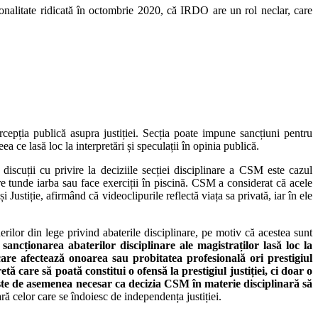
ionalitate ridicată în octombrie 2020, că IRDO are un rol neclar, care
rcepția publică asupra justiției. Secția poate impune sancțiuni pentru
ea ce lasă loc la interpretări și speculații în opinia publică.
discuții cu privire la deciziile secției disciplinare a CSM este cazul
re tunde iarba sau face exerciții în piscină. CSM a considerat că acele
ustiție, afirmând că videoclipurile reflectă viața sa privată, iar în ele
erilor din lege privind abaterile disciplinare, pe motiv că acestea sunt
ncționarea abaterilor disciplinare ale magistraților lasă loc la
are afectează onoarea sau probitatea profesională ori prestigiul
tă care să poată constitui o ofensă la prestigiul justiției, ci doar o
. Este de asemenea necesar ca decizia CSM în materie disciplinară să
ră celor care se îndoiesc de independența justiției.