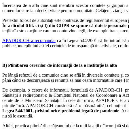
Încercarea de a afla cine sunt membrii acestor comitete și grupuri s-
oamenilor care iau decizii vitale pentru comunitate. Cetățeni, ziariști
Pretextul folosit de autorități este contrazis de regulamentul european
În articolul 6 lit. c) și f) din GDPR se spune că datele personale 
terţilor” este o acţiune care nu contravine legii, de exemplu transparența
APADOR-CH a recomandat
ca în Legea 544/2001 să fie introdusă obl
publice, îndeplinind astfel cerinţele de transparență în activitate, confo
B) Plimbarea cererilor de informaţii de la o instituție la alta
Pe lângă refuzul de a comunica cine se află în diversele comitete și com
până când se descurajează și renunță să mai ceară informațiile care-l i
De exemplu, o cerere de informaţii, formulată de APADOR-CH, privin
Sănătății a redireționat-o la Comitetul Național de Coordonare a Ac
cerute de la Ministerul Sănătăţii. În cele din urmă, APADOR-CH 
primite încă. APADOR-CH consideră că o măsură utilă, cel puțin în p
Legea 544/2001, privind orice problemă legată de pandemie
. Ar 
nu să le ascundă.
Altfel, practica plimbării cetățeanului de la unii la alții e încurajată și 