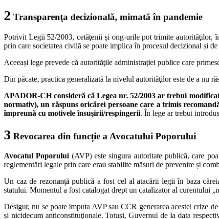
2
Transparenţa decizională, mimată în pandemie
Potrivit Legii 52/2003, cetăţenii și ong-urile pot trimite autorităţilo
prin care societatea civilă se poate implica în procesul decizional și d
Aceeași lege prevede că autorităţile administraţiei publice care primes
Din păcate, practica generalizată la nivelul autorităţilor este de a nu r
APADOR-CH consideră că Legea nr. 52/2003 ar trebui modificată în
normativ), un răspuns oricărei persoane care a trimis recomandări
împreună cu motivele însuşirii/respingerii
. În lege ar trebui introdu
3
Revocarea din funcție a Avocatului Poporului
Avocatul Poporului
(AVP) este singura autoritate publică, care po
reglementări legale prin care erau stabilite măsuri de prevenire și com
Un caz de rezonanță publică a fost cel al atacării legii în baza căre
statului. Momentul a fost catalogat drept un catalizator al curentului „
Desigur, nu se poate imputa AVP sau CCR generarea acestei crize de încr
și nicidecum anticonstituţionale. Totuși, Guvernul de la data respect