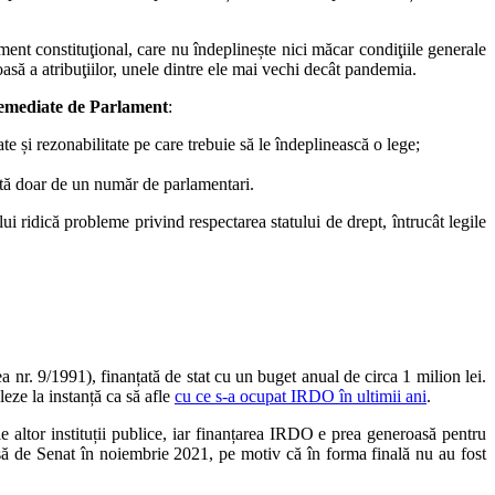
ent constituţional, care nu îndeplinește nici măcar condiţiile generale
asă a atribuţiilor, unele dintre ele mai vechi decât pandemia.
 remediate de Parlament
:
ate și rezonabilitate pe care trebuie să le îndeplinească o lege;
ută doar de un număr de parlamentari.
ridică probleme privind respectarea statului de drept, întrucât legile
a nr. 9/1991), finanțată de stat cu un buget anual de circa 1 milion lei.
eze la instanță ca să afle
cu ce s-a ocupat IRDO în ultimii ani
.
e altor instituții publice, iar finanțarea IRDO e prea generoasă pentru
pinsă de Senat în noiembrie 2021, pe motiv că în forma finală nu au fost