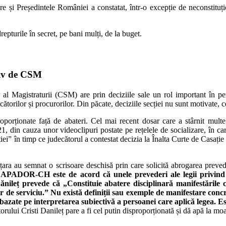
re și Președintele României a constatat, într-o excepție de neconstituț
epturile în secret, pe bani mulți, de la buget.
ativ de CSM
r al Magistraturii (CSM) are prin deciziile sale un rol important în pe
ecătorilor și procurorilor. Din păcate, deciziile secției nu sunt motivate, ce
porționate față de abateri. Cel mai recent dosar care a stârnit multe 
1, din cauza unor videoclipuri postate pe rețelele de socializare, în ca
 în timp ce judecătorul a contestat decizia la Înalta Curte de Casație și J
 țara au semnat o scrisoare deschisă prin care solicită abrogarea preved
.
APADOR-CH este de acord că unele prevederi ale legii privind sa
ănileț prevede că „Constituie abatere disciplinară manifestările c
ilor de serviciu.” Nu există definiții sau exemple de manifestare concre
ite bazate pe interpretarea subiectivă a persoanei care aplică legea
orului Cristi Danileț pare a fi cel putin disproporționată și dă apă la moa