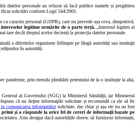
ării datelor personale au refuzat să facă publice numele și pregătirea
u făcut solicitări conform Legii 544/2001.
telor cu caracter personal (GDPR), care nu prevede așa ceva, dimpotrivă.
 intereselor legitime urmărite de o parte terță.
„Interesul legitim al
mai tare decât dreptul acelor decienți la protecția datelor personale.
ă a diferitelor organisme înfiinţate pe lângă autorităţi sau instituţii
tățenilor în autorități.
re pandemie, prin metoda plimbării petentului de la o instituție la alta,
General al Guvernului (SGG) la Ministerul Sănătăţii, iar Ministerul
puns că nu deţine informaţiile solicitate și recomandă ca ele să fie
la comunicarea informaţiilor
solicitate, dar chiar și așa ele nu au fost
 primi și a răspunde la orice fel de cereri de informaţii bazate pe
 societatea. Asta desigur dacă autoritățile doresc să furnizeze informații,