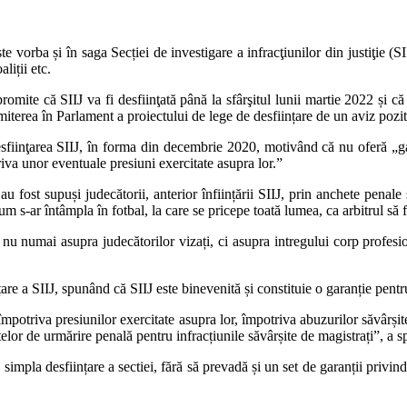
e vorba și în saga Secției de investigare a infracţiunilor din justiţie (SII
liții etc.
promite că SIIJ va fi desfiinţată până la sfârşitul lunii martie 2022 și c
trimiterea în Parlament a proiectului de lege de desființare de un aviz poz
fiinţarea SIIJ, în forma din decembrie 2020, motivând că nu oferă „gara
riva unor eventuale presiuni exercitate asupra lor.”
u fost supuși judecătorii, anterior înființării SIIJ, prin anchete penale
 s-ar întâmpla în fotbal, la care se pricepe toată lumea, ca arbitrul să fi
u numai asupra judecătorilor vizați, ci asupra intregului corp profesiona
are a SIIJ, spunând că SIIJ este binevenită și constituie o garanție pent
împotriva presiunilor exercitate asupra lor, împotriva abuzurilor săvârșite 
actelor de urmărire penală pentru infracțiunile săvârșite de magistrați”, a
 simpla desființare a sectiei, fără să prevadă și un set de garanții privind