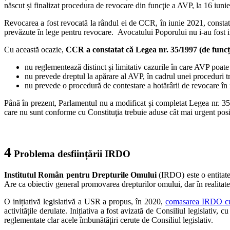
născut și finalizat procedura de revocare din funcţie a AVP, la 16 iuni
Revocarea a fost revocată la rândul ei de CCR, în iunie 2021, constatâ
prevăzute în lege pentru revocare. Avocatului Poporului nu i-au fost imp
Cu această ocazie,
CCR a constatat că Legea nr. 35/1997 (de funcț
nu reglementează distinct și limitativ cazurile în care AVP poate fi
nu prevede dreptul la apărare al AVP, în cadrul unei proceduri tr
nu prevede o procedură de contestare a hotărârii de revocare în 
Până în prezent, Parlamentul nu a modificat și completat Legea nr. 35
care nu sunt conforme cu Constituţia trebuie aduse cât mai urgent posi
4
Problema desființării IRDO
Institutul Român pentru Drepturile Omului
(IRDO) este o entitate 
Are ca obiectiv general promovarea drepturilor omului, dar în realitate
O inițiativă legislativă a USR a propus, în 2020,
comasarea IRDO 
activitățile derulate. Inițiativa a fost avizată de Consiliul legislati
reglementate clar acele îmbunătățiri cerute de Consiliul legislativ.