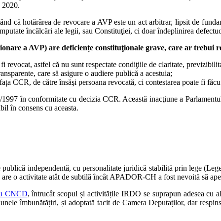
e 2020.
nd că hotărârea de revocare a AVP este un act arbitrar, lipsit de fundam
utate încălcări ale legii, sau Constituţiei, ci doar îndeplinirea defectuo
ionare a AVP) are deficiențe constituţionale grave, care ar trebui
 revocat, astfel că nu sunt respectate condiţiile de claritate, previzibilit
ansparente, care să asigure o audiere publică a acestuia;
fața CCR, de către însăşi persoana revocată, ci contestarea poate fi făc
/1997 în conformitate cu decizia CCR. Această inacţiune a Parlamentului 
bil în consens cu aceasta.
publică independentă, cu personalitate juridică stabilită prin lege (Lege
 are o activitate atât de subtilă încât APADOR-CH a fost nevoită să apel
cu CNCD
, întrucât scopul și activitățile IRDO se suprapun adesea cu al
v, cu unele îmbunătățiri, și adoptată tacit de Camera Deputaților, dar res