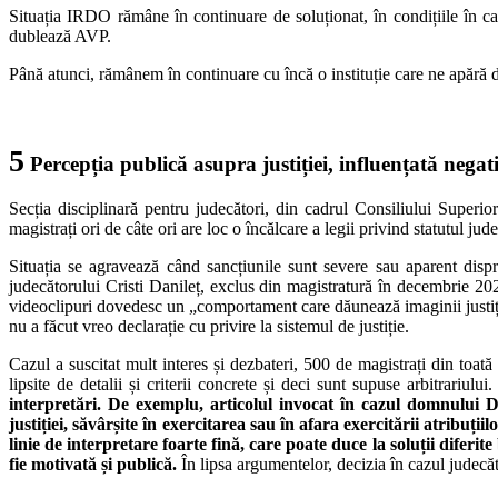
Situația IRDO rămâne în continuare de soluționat, în condițiile în ca
dublează AVP.
Până atunci, rămânem în continuare cu încă o instituție care ne apără dr
5
Percepția publică asupra justiției, influențată neg
Secția disciplinară pentru judecători, din cadrul Consiliului Superio
magistrați ori de câte ori are loc o încălcare a legii privind statutul jud
Situația se agravează când sancțiunile sunt severe sau aparent dispro
judecătorului Cristi Danileț, exclus din magistratură în decembrie 202
videoclipuri dovedesc un „comportament care dăunează imaginii justiției”
nu a făcut vreo declarație cu privire la sistemul de justiție.
Cazul a suscitat mult interes și dezbateri, 500 de magistrați din toată
lipsite de detalii și criterii concrete și deci sunt supuse arbitrariului
interpretări. De exemplu, articolul invocat în cazul domnului D
justiției, săvârșite în exercitarea sau în afara exercitării atribuți
linie de interpretare foarte fină, care poate duce la soluții difer
fie motivată și publică.
În lipsa argumentelor, decizia în cazul judecăt