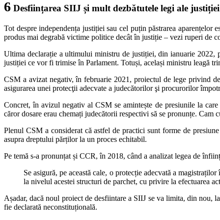
6
Desființarea SIIJ și mult dezbătutele legi ale justiției
Tot despre independența justiției sau cel puțin păstrarea aparențelor est
produs mai degrabă victime politice decât în justiție – vezi ruperi de coa
Ultima declarație a ultimului ministru de justiției, din ianuarie 2022, 
justiției ce vor fi trimise în Parlament. Totuși, același ministru leagă 
CSM a avizat negativ, în februarie 2021, proiectul de lege privind des
asigurarea unei protecţii adecvate a judecătorilor şi procurorilor împot
Concret, în avizul negativ al CSM se amintește de presiunile la care a
căror dosare erau chemați judecătorii respectivi să se pronunțe. Cam cum
Plenul CSM a considerat că astfel de practici sunt forme de presiune n
asupra dreptului părților la un proces echitabil.
Pe temă s-a pronunțat și CCR, în 2018, când a analizat legea de înființ
Se asigură, pe această cale, o protecție adecvată a magistraților 
la nivelul acestei structuri de parchet, cu privire la efectuarea 
Așadar, dacă noul proiect de desfiintare a SIIJ se va limita, din nou, la
fie declarată neconstituțională.