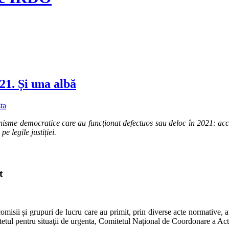
21. Și una albă
ta
 democratice care au funcționat defectuos sau deloc în 2021: accesul
e legile justiției.
t
omisii și grupuri de lucru care au primit, prin diverse acte normative, 
itetul pentru situaţii de urgenta, Comitetul Național de Coordonare a 