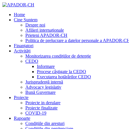
Home
Cine Suntem
Despre noi
Afilieri internaționale
Prieteni APADOR-CH
Politica de prelucrare a datelor personale a APADOR-C
Finanțatori
Activități
Monitorizarea condițiilor de detenție
CEDO
Informare
Procese câștigate la CEDO
Executarea hotărârilor CEDO
Jurisprudență internă
Advocacy legislativ
Bună Guvernare
Proiecte
Proiecte in derulare
Proiecte finalizate
COVID-19
Rapoarte
Condițiile din aresturi
Condițiile din penitenciare