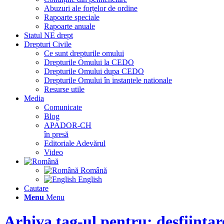
Abuzuri ale forțelor de ordine
Rapoarte speciale
Rapoarte anuale
Statul NE drept
Drepturi Civile
Ce sunt drepturile omului
Drepturile Omului la CEDO
Drepturile Omului dupa CEDO
Drepturile Omului în instantele nationale
Resurse utile
Media
Comunicate
Blog
APADOR-CH
în presă
Editoriale Adevărul
Video
Română
English
Cautare
Menu
Menu
Arhiva tag-ul pentru: desființ