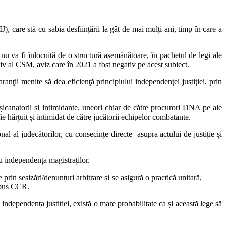
J), care stă cu sabia desființării la gât de mai mulți ani, timp în care a
ă nu va fi înlocuită de o structură asemănătoare, în pachetul de legi ale
itiv al CSM, aviz care în 2021 a fost negativ pe acest subiect.
nţii menite să dea eficienţă principiului independenţei justiţiei, prin
 șicanatorii și intimidante, uneori chiar de către procurori DNA pe ale
e hărțuit și intimidat de către jucătorii echipelor combatante.
l al judecătorilor, cu consecințe directe asupra actului de justiție și
ru independența magistraților.
prin sesizări/denunțuri arbitrare și se asigură o practică unitară,
 spus CCR.
 independența justitiei, există o mare probabilitate ca și această lege să