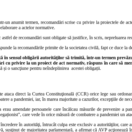
r, într-un anumit termen, recomandări scrise cu privire la proiectele de a
e elaborare a actelor normative.
c astfel de recomandări sunt obligate să justifice, în scris, nepreluarea 
ăspunde la recomandările primite de la societatea civilă, fapt ce duce la de
 sensul obligării autorităţilor să trimită, într-un termen prevăzut
 cu privire la un proiect de act normativ, răspuns în care să menţ
să și o sancţiune pentru neîndeplinirea acestei obligații.
ate ataca direct la Curtea Constituţională (CCR) orice lege sau ord
batere a pandemiei, iar, în marea majoritate a cazurilor, excepţiile de n
ia erau amendate persoanele care încălcau măsurile de prevenire a pande
negaționist”, care vede în orice măsură de combatere a pandemiei un atac 
edere în autorităţi, întrucât culpa este exclusiv a autorităţilor, care ar
ivă, susţinut de majoritatea parlamentară, a afirmat că AVP acţionează î