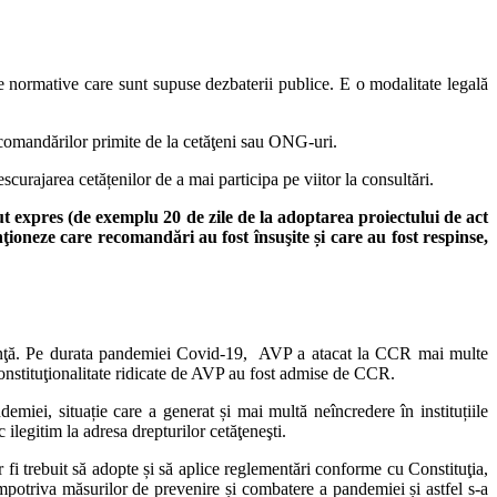
cte normative care sunt supuse dezbaterii publice. E o modalitate legală
recomandărilor primite de la cetăţeni sau ONG-uri.
scurajarea cetățenilor de a mai participa pe viitor la consultări.
 expres (de exemplu 20 de zile de la adoptarea proiectului de act
ioneze care recomandări au fost însuşite și care au fost respinse,
onanţă. Pe durata pandemiei Covid-19, AVP a atacat la CCR mai multe
econstituţionalitate ridicate de AVP au fost admise de CCR.
miei, situație care a generat și mai multă neîncredere în instituțiile
ilegitim la adresa drepturilor cetăţeneşti.
 fi trebuit să adopte și să aplice reglementări conforme cu Constituţia,
mpotriva măsurilor de prevenire și combatere a pandemiei și astfel s-a