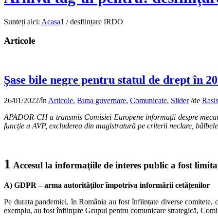
Sunteți aici:
Acasa
1
/
desființare IRDO
Articole
Șase bile negre pentru statul de drept în 20
26/01/2022
/
în
Articole
,
Buna guvernare
,
Comunicate
,
Slider
/
de
Rasis
APADOR-CH a transmis Comisiei Europene informații despre mecanisme
funcție a AVP, excluderea din magistratură pe criterii neclare, bâlbele p
1
Accesul la informaţiile de interes public a fost limita
A) GDPR – arma autorităților împotriva informării cetățenilor
Pe durata pandemiei, în România au fost înființate diverse comitete, c
exemplu, au fost înfiinţate Grupul pentru comunicare strategică, Com