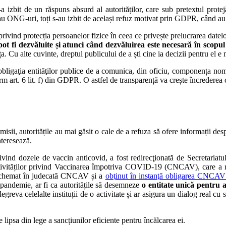
a izbit de un răspuns absurd al autorităților, care sub pretextul protej
 sau ONG-uri, toți s-au izbit de același refuz motivat prin GDPR, când a
 privind protecția persoanelor fizice în ceea ce privește prelucrarea da
pot fi dezvăluite și atunci când dezvăluirea este necesară în scopul
. Cu alte cuvinte, dreptul publicului de a ști cine ia decizii pentru el e 
igaţia entităţilor publice de a comunica, din oficiu, componența nominal
rm art. 6 lit. f) din GDPR. O astfel de transparență va crește încrederea ce
isii, autoritățile au mai găsit o cale de a refuza să ofere informații desp
nteresează.
d dozele de vaccin anticovid, a fost redirecţionată de Secretariatul 
tivităților privind Vaccinarea împotriva COVID-19 (CNCAV), care a răs
a chemat în judecată CNCAV și a
obţinut în instanţă obligarea CNCAV 
andemie, ar fi ca autoritățile să desemneze
o entitate unică pentru a
degreva celelalte instituții de o activitate și ar asigura un dialog real cu
de lipsa din lege a sancțiunilor eficiente pentru încălcarea ei.