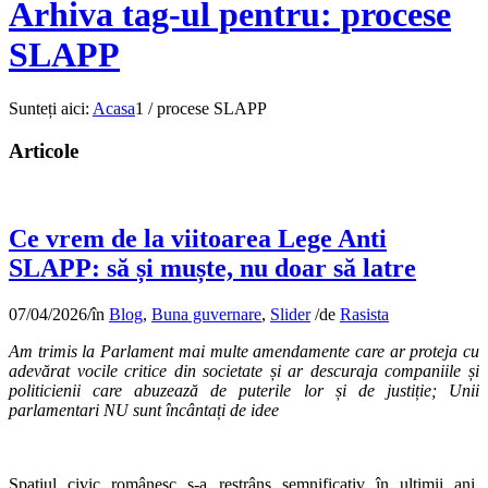
Arhiva tag-ul pentru: procese
SLAPP
Sunteți aici:
Acasa
1
/
procese SLAPP
Articole
Ce vrem de la viitoarea Lege Anti
SLAPP: să și muște, nu doar să latre
07/04/2026
/
în
Blog
,
Buna guvernare
,
Slider
/
de
Rasista
Am trimis la Parlament mai multe amendamente care ar proteja cu
adevărat vocile critice din societate și ar descuraja companiile și
politicienii care abuzează de puterile lor și de justiție; Unii
parlamentari NU sunt încântați de idee
Spațiul civic românesc s-a restrâns semnificativ în ultimii ani.