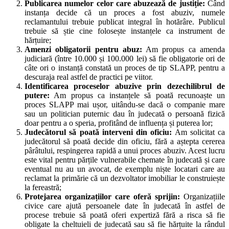
Publicarea numelor celor care abuzează de justiție:
Când
instanța decide că un proces a fost abuziv, numele
reclamantului trebuie publicat integral în hotărâre. Publicul
trebuie să știe cine folosește instanțele ca instrument de
hărțuire;
Amenzi obligatorii pentru abuz:
Am propus ca amenda
judiciară (între 10.000 și 100.000 lei) să fie obligatorie ori de
câte ori o instanță constată un proces de tip SLAPP, pentru a
descuraja real astfel de practici pe viitor.
Identificarea proceselor abuzive prin dezechilibrul de
putere:
Am propus ca instanțele să poată recunoaște un
proces SLAPP mai ușor, uitându-se dacă o companie mare
sau un politician puternic dau în judecată o persoană fizică
doar pentru a o speria, profitând de influența și puterea lor;
Judecătorul să poată interveni din oficiu:
Am solicitat ca
judecătorul să poată decide din oficiu, fără a aștepta cererea
pârâtului, respingerea rapidă a unui proces abuziv. Acest lucru
este vital pentru părțile vulnerabile chemate în judecată și care
eventual nu au un avocat, de exemplu niște locatari care au
reclamat la primărie că un dezvoltator imobiliar le construiește
la fereastră;
Protejarea organizațiilor care oferă sprijin:
Organizațiile
civice care ajută persoanele date în judecată în astfel de
procese trebuie să poată oferi expertiză fără a risca să fie
obligate la cheltuieli de judecată sau să fie hărțuite la rândul