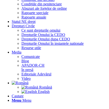
Condițiile din penitenciare
Abuzuri ale forțelor de ordine
Rapoarte speciale
Rapoarte anuale
Statul NE drept
Drepturi Civile
Ce sunt drepturile omului
Drepturile Omului la CEDO
Drepturile Omului dupa CEDO
Drepturile Omului în instantele nationale
Resurse utile
Media
Comunicate
Blog
APADOR-CH
în presă
Editoriale Adevărul
Video
Română
English
Cautare
Menu
Menu