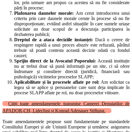
lor, prin urmare am propus ca acestea să nu fie considerate
părți în procese;
Plafonarea daunelor morale:
Am cerut introducerea unui
criteriu prin care daunele morale cerute în procese să nu fie
disproporționate, evitând astfel situațiile în care sumele uriașe
solicitate au doar scopul de a descuraja participarea la
dezbaterea publică;
Dreptul de a ataca deciziile instanței:
Dacă o cerere de
respingere rapidă a unui proces abuziv este refuzată, pârâtul
trebuie să poată contesta această decizie odată cu fondul
cauzei;
Sprijin direct de la Avocatul Poporului:
Această instituție
nu ar trebui doar să pună informații pe un site, ci să ofere
îndrumare și consiliere directă (juridică, financiară sau
psihologică) victimelor proceselor SLAPP;
Aplicabilitate și în procesele aflate pe rol:
Am solicitat ca
legea să se aplice și persoanelor care sunt deja implicate în
procese SLAPP aflate pe rol, nu doar proceselor viitoare.
Citiți toate amendamentele transmise Camerei Deputaților de
APADOR-CH, LiderJust și Konrad Adenauer Stiftung.
Toate amendamentele propuse sunt fundamentate pe standardele
Consiliului Europei și ale Uniunii Europene și urmăresc asigurarea