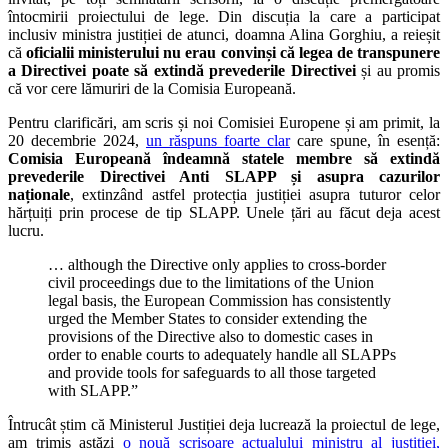
întocmirii proiectului de lege. Din discuția la care a participat
inclusiv ministra justiției de atunci, doamna Alina Gorghiu, a reieșit
că
oficialii ministerului nu erau convinși că legea de transpunere
a Directivei poate să extindă prevederile Directivei
și au promis
că vor cere lămuriri de la Comisia Europeană.
Pentru clarificări, am scris și noi Comisiei Europene și am primit, la
20 decembrie 2024,
un răspuns foarte clar
care spune, în esență:
Comisia Europeană îndeamnă statele membre să extindă
prevederile Directivei Anti SLAPP și asupra cazurilor
naționale
, extinzând astfel protecția justiției asupra tuturor celor
hărțuiți prin procese de tip SLAPP. Unele țări au făcut deja acest
lucru.
… although the Directive only applies to cross-border
civil proceedings due to the limitations of the Union
legal basis, the European Commission has consistently
urged the Member States to consider extending the
provisions of the Directive also to domestic cases in
order to enable courts to adequately handle all SLAPPs
and provide tools for safeguards to all those targeted
with SLAPP.”
Întrucât știm că Ministerul Justiției deja lucrează la proiectul de lege,
am trimis astăzi
o nouă scrisoare actualului ministru al justiției,