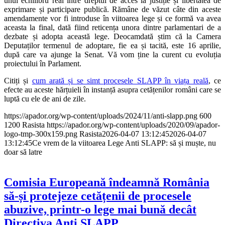
unui echilibru real între dreptul de acces la justiție și libertatea de
exprimare și participare publică. Rămâne de văzut câte din aceste
amendamente vor fi introduse în viitoarea lege și ce formă va avea
aceasta la final, dată fiind reticența unora dintre parlamentari de a
dezbate și adopta această lege. Deocamdată știm că la Camera
Deputaților termenul de adoptare, fie ea și tacită, este 16 aprilie,
după care va ajunge la Senat. Vă vom ține la curent cu evoluția
proiectului în Parlament.
Citiți și
cum arată și se simt procesele SLAPP în viața reală
, ce
efecte au aceste hărțuieli în instanță asupra cetățenilor români care se
luptă cu ele de ani de zile.
https://apador.org/wp-content/uploads/2024/11/anti-slapp.png
600
1200
Rasista
https://apador.org/wp-content/uploads/2020/09/apador-
logo-tmp-300x159.png
Rasista
2026-04-07 13:12:45
2026-04-07
13:12:45
Ce vrem de la viitoarea Lege Anti SLAPP: să și muște, nu
doar să latre
Comisia Europeană îndeamnă România
să-și protejeze cetățenii de procesele
abuzive, printr-o lege mai bună decât
Directiva Anti SLAPP