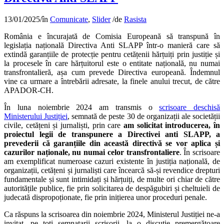
13/01/2025
/
în
Comunicate
,
Slider
/
de
Rasista
România e încurajată de Comisia Europeană să transpună în
legislația națională Directiva Anti SLAPP într-o manieră care să
extindă garanțiile de protecție pentru cetățenii hărțuiți prin justiție și
la procesele în care hărțuitorul este o entitate națională, nu numai
transfrontalieră, așa cum prevede Directiva europeană. Îndemnul
vine ca urmare a întrebării adresate, la finele anului trecut, de către
APADOR-CH.
În luna noiembrie 2024 am transmis o
scrisoare deschisă
Ministerului Justiției
, semnată de peste 30 de organizații ale societății
civile, cetățeni și jurnaliști, prin care
am solicitat introducerea, în
proiectul legii de transpunere a Directivei anti SLAPP, a
prevederii că garanțiile din această directivă se vor aplica și
cazurilor naționale, nu numai celor transfrontaliere
. În scrisoare
am exemplificat numeroase cazuri existente în justiția națională, de
organizații, cetățeni și jurnaliști care încearcă să-și revendice drepturi
fundamentale și sunt intimidați și hărțuiți, de multe ori chiar de către
autoritățile publice, fie prin solicitarea de despăgubiri și cheltuieli de
judecată dispropoționate, fie prin inițierea unor proceduri penale.
Ca răspuns la scrisoarea din noiembrie 2024, Ministerul Justiției ne-a
invitat, pe toți semnatarii scrisorii, la o discuție premergătoare