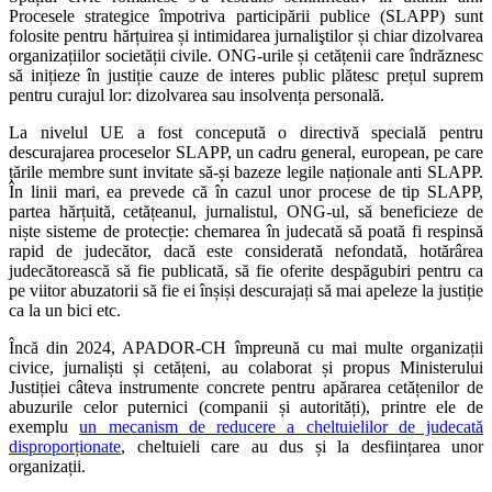
Procesele strategice împotriva participării publice (SLAPP) sunt
folosite pentru hărțuirea și intimidarea jurnaliştilor și chiar dizolvarea
organizațiilor societății civile. ONG-urile și cetățenii care îndrăznesc
să inițieze în justiție cauze de interes public plătesc prețul suprem
pentru curajul lor: dizolvarea sau insolvența personală.
La nivelul UE a fost concepută o directivă specială pentru
descurajarea proceselor SLAPP, un cadru general, european, pe care
țările membre sunt invitate să-și bazeze legile naționale anti SLAPP.
În linii mari, ea prevede că în cazul unor procese de tip SLAPP,
partea hărțuită, cetățeanul, jurnalistul, ONG-ul, să beneficieze de
niște sisteme de protecție: chemarea în judecată să poată fi respinsă
rapid de judecător, dacă este considerată nefondată, hotărârea
judecătorească să fie publicată, să fie oferite despăgubiri pentru ca
pe viitor abuzatorii să fie ei înșiși descurajați să mai apeleze la justiție
ca la un bici etc.
Încă din 2024, APADOR-CH împreună cu mai multe organizații
civice, jurnaliști și cetățeni, au colaborat și propus Ministerului
Justiției câteva instrumente concrete pentru apărarea cetățenilor de
abuzurile celor puternici (companii și autorități), printre ele de
exemplu
un mecanism de reducere a cheltuielilor de judecată
disproporționate
, cheltuieli care au dus și la desființarea unor
organizații.