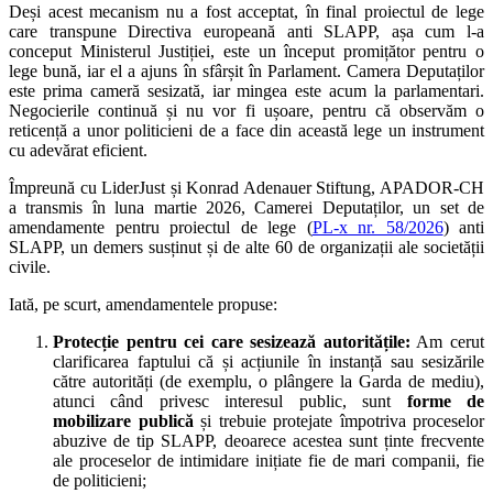
Deși acest mecanism nu a fost acceptat, în final proiectul de lege
care transpune Directiva europeană anti SLAPP, așa cum l-a
conceput Ministerul Justiției, este un început promițător pentru o
lege bună, iar el a ajuns în sfârșit în Parlament. Camera Deputaților
este prima cameră sesizată, iar mingea este acum la parlamentari.
Negocierile continuă și nu vor fi ușoare, pentru că observăm o
reticență a unor politicieni de a face din această lege un instrument
cu adevărat eficient.
Împreună cu LiderJust și Konrad Adenauer Stiftung, APADOR-CH
a transmis în luna martie 2026, Camerei Deputaților, un set de
amendamente pentru proiectul de lege (
PL-x nr. 58/2026
) anti
SLAPP, un demers susținut și de alte 60 de organizații ale societății
civile.
Iată, pe scurt, amendamentele propuse:
Protecție pentru cei care sesizează autoritățile:
Am cerut
clarificarea faptului că și acțiunile în instanță sau sesizările
către autorități (de exemplu, o plângere la Garda de mediu),
atunci când privesc interesul public, sunt
forme de
mobilizare publică
și trebuie protejate împotriva proceselor
abuzive de tip SLAPP, deoarece acestea sunt ținte frecvente
ale proceselor de intimidare inițiate fie de mari companii, fie
de politicieni;