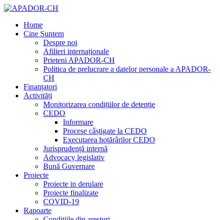
Home
Cine Suntem
Despre noi
Afilieri internaționale
Prieteni APADOR-CH
Politica de prelucrare a datelor personale a APADOR-
CH
Finanțatori
Activități
Monitorizarea condițiilor de detenție
CEDO
Informare
Procese câștigate la CEDO
Executarea hotărârilor CEDO
Jurisprudență internă
Advocacy legislativ
Bună Guvernare
Proiecte
Proiecte in derulare
Proiecte finalizate
COVID-19
Rapoarte
Condițiile din aresturi