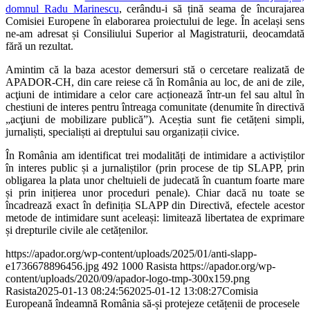
domnul Radu Marinescu
, cerându-i să țină seama de încurajarea
Comisiei Europene în elaborarea proiectului de lege. În același sens
ne-am adresat și Consiliului Superior al Magistraturii, deocamdată
fără un rezultat.
Amintim că la baza acestor demersuri stă o cercetare realizată de
APADOR-CH, din care reiese că în România au loc, de ani de zile,
acţiuni de intimidare a celor care acționează într-un fel sau altul în
chestiuni de interes pentru întreaga comunitate (denumite în directivă
„acţiuni de mobilizare publică”). Aceștia sunt fie cetățeni simpli,
jurnaliști, specialiști ai dreptului sau organizații civice.
În România am identificat trei modalități de intimidare a activiștilor
în interes public și a jurnaliștilor (prin procese de tip SLAPP, prin
obligarea la plata unor cheltuieli de judecată în cuantum foarte mare
și prin inițierea unor proceduri penale). Chiar dacă nu toate se
încadrează exact în definiția SLAPP din Directivă, efectele acestor
metode de intimidare sunt aceleași: limitează libertatea de exprimare
și drepturile civile ale cetățenilor.
https://apador.org/wp-content/uploads/2025/01/anti-slapp-
e1736678896456.jpg
492
1000
Rasista
https://apador.org/wp-
content/uploads/2020/09/apador-logo-tmp-300x159.png
Rasista
2025-01-13 08:24:56
2025-01-12 13:08:27
Comisia
Europeană îndeamnă România să-și protejeze cetățenii de procesele