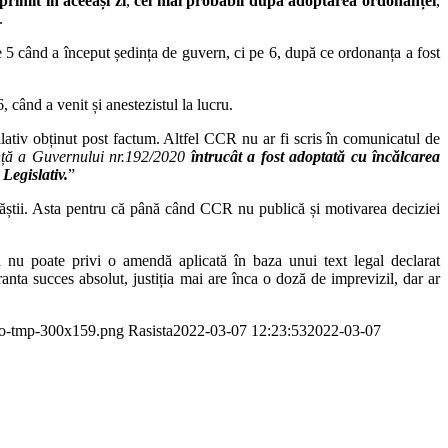
primit în aceeași zi
,
cel mai probabil după adoptarea ordonanței
,
.
 5 când a început ședința de guvern, ci pe 6, după ce ordonanța a fost
, când a venit și anestezistul la lucru.
ativ obținut post factum. Altfel CCR nu ar fi scris în comunicatul de
ență a Guvernului nr.192/2020
întrucât a fost adoptată cu încălcarea
 Legislativ.
”
ăștii. Asta pentru că până când CCR nu publică și motivarea deciziei
 nu poate privi o amendă aplicată în baza unui text legal declarat
ta succes absolut, justiția mai are înca o doză de imprevizil, dar ar
ogo-tmp-300x159.png
Rasista
2022-03-07 12:23:53
2022-03-07