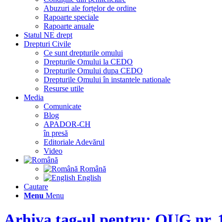
Abuzuri ale forțelor de ordine
Rapoarte speciale
Rapoarte anuale
Statul NE drept
Drepturi Civile
Ce sunt drepturile omului
Drepturile Omului la CEDO
Drepturile Omului dupa CEDO
Drepturile Omului în instantele nationale
Resurse utile
Media
Comunicate
Blog
APADOR-CH
în presă
Editoriale Adevărul
Video
Română
English
Cautare
Menu
Menu
Arhiva tag-ul pentru: OUG nr. 