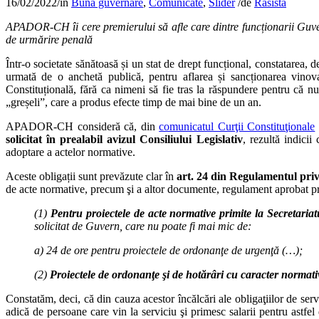
16/02/2022
/
în
Buna guvernare
,
Comunicate
,
Slider
/
de
Rasista
APADOR-CH îi cere premierului să afle care dintre funcționarii Guver
de urmărire penală
Într-o societate sănătoasă și un stat de drept funcțional, constatarea, de
urmată de o anchetă publică, pentru aflarea și sancționarea vin
Constituțională, fără ca nimeni să fie tras la răspundere pentru că nu
„greșeli”, care a produs efecte timp de mai bine de un an.
APADOR-CH consideră că, din
comunicatul Curţii Constituţionale
solicitat în prealabil avizul Consiliului Legislativ
, rezultă indicii
adoptare a actelor normative.
Aceste obligații sunt prevăzute clar în
art. 24 din Regulamentul priv
de acte normative, precum şi a altor documente, regulament aprobat pr
(1)
Pentru proiectele de acte normative primite la Secretaria
solicitat de Guvern, care nu poate fi mai mic de:
a) 24 de ore pentru proiectele de ordonanţe de urgenţă (…);
(2)
Proiectele de ordonanţe şi de hotărâri cu caracter normat
Constatăm, deci, că din cauza acestor încălcări ale obligaţiilor de ser
adică de persoane care vin la serviciu şi primesc salarii pentru astf