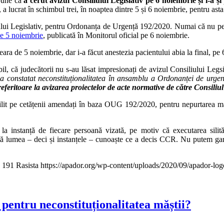
spune că
a cerut avizul Consiliului Legislativ pe 6 noiembrie și l-a și 
lucrat în schimbul trei, în noaptea dintre 5 și 6 noiembrie, pentru asta
liului Legislativ, pentru Ordonanța de Urgență 192/2020. Numai că nu pe
de 5 noiembrie
, publicată în Monitorul oficial pe 6 noiembrie.
ara de 5 noiembrie, dar i-a făcut anestezia pacientului abia la final, pe 6
că judecătorii nu s-au lăsat impresionați de avizul Consiliului Legsil
a constatat neconstituționalitatea în ansamblu a Ordonanței de urg
, referitoare la avizarea proiectelor de acte normative de către Consiliul
silit pe cetățenii amendați în baza OUG 192/2020, pentru nepurtarea m
a instanță de fiecare persoană vizată, pe motiv că executarea silită
tă lumea – deci și instanțele – cunoaște ce a decis CCR. Nu putem garan
191
Rasista
https://apador.org/wp-content/uploads/2020/09/apador-l
pentru neconstituționalitatea măștii?