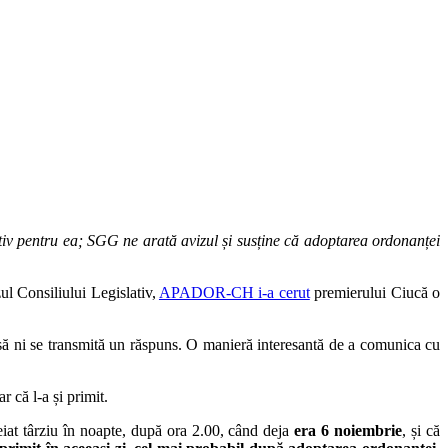
ativ pentru ea; SGG ne arată avizul și susține că adoptarea ordonanței
ul Consiliului Legislativ,
APADOR-CH i-a cerut
premierului Ciucă o
să ni se transmită un răspuns. O manieră interesantă de a comunica cu
 că l-a și primit.
eiat târziu în noapte, după ora 2.00, când deja
era 6 noiembrie
, și că