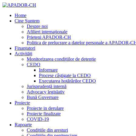
Home
Cine Suntem
Despre noi
Afilieri internaționale
Prieteni APADOR-CH
Politica de prelucrare a datelor personale a APADOR-C
Finanțatori
Activități
Monitorizarea condițiilor de detenție
CEDO
Informare
Procese câștigate la CEDO
Executarea hotărârilor CEDO
Jurisprudență internă
Advocacy legislativ
Bună Guvernare
Proiecte
Proiecte in derulare
Proiecte finalizate
COVID-19
Rapoarte
Condițiile din aresturi
Condițiile din penitenciare