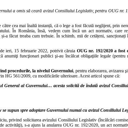
nului a omis să ceară avizul Consiliului Legislativ, pentru
OUG nr. 1
 către cea mai înaltă instanță, că o lege a fost făcută neglijent, prin ner
ovatului. În România, însă, vedem cum încă un act normativ, care r
 și-a făcut treaba cum trebuie. În schimb, mii de cetățeni, sancționați 
de ieri, 15 februarie 2022, potrivit căruia
OUG nr. 192/2020 a fost de
 că anumiţi funcţionari publici şi-au încălcat obligaţiile legale (pentr
ind procedurile, la nivelul Guvernului
, pentru elaborarea, avizarea ş
in HG 561/2009, cu modificările ulterioare. Acest articol spune că:
tul General al Guvernului… acesta solicită de îndată avizul Consiliul
iv se supun spre adoptare Guvernului numai cu avizul Consiliului Legi
viciu, privind solicitarea avizului Consiliului Legislativ (încălcări com
el de activităţi), s-a ajuns la anularea OUG nr. 192/2020, un act norma