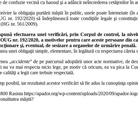
re de confuzie vecină cu haosul şi a adâncit neîncrederea cetăţenilor în auto
rivire la obligaţia purtării măştii în public, unele poate întemeiate (în 
(OUG nr. 192/2020) să îndeplinească toate condiţiile legale şi constituţi
iv (HG nr. 561/2009).
ispună efectuarea unei verificări, prin Corpul de control, la nive
 OUG nr. 192/2020, a motivelor pentru care aceste persoane din 
cţionare şi, eventual, de sesizare a organelor de urmărire penală.
area unei obligaţii simple, elementare, în legătură cu respectarea căreia 
enea „
accidente
” de pe parcursul adoptării unor acte normative, de de
i nu va mai respecta nicio lege, pe motiv că oricum, ea va pica la Curte
calităţi a legii care trebuie respectată.
posibil, iar rezultatul acestor verificări să fie adus la cunoştinţa opini
800
Rasista
https://apador.org/wp-content/uploads/2020/09/apador-lo
onalitatea măștii?