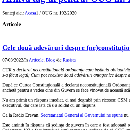
Sunteți aici:
Acasa
1
/
OUG nr. 192/2020
Articole
Cele două adevăruri despre (ne)constituțio
07/03/2022
/
în
Articole
,
Blog
/
de
Rasista
CCR a declarat neconstituțională ordonanța care instituia obligativit
s-a făcut legal; Cum pot coexista două adevăruri antagonice despre a
După ce Curtea Constituțională a declarat neconstituțională Ordona
anchetă pentru a vedea cine din Guvern se face vinovat de această scă
Nu am primit un răspuns imediat, ci mai degrabă prin ricoșeu: CSM a 
executivul, dar care iată că s-a soldat cu un răspuns.
Ca la Radio Erevan,
Secretariatul General al Guvernului ne spune
nu 
Este amintit în răspuns că ședința de guvern în care a fost adoptată 