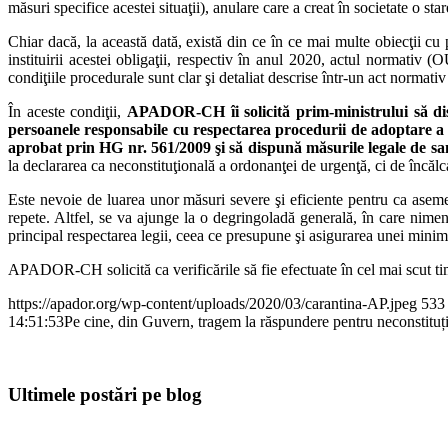
măsuri specifice acestei situaţii), anulare care a creat în societate o sta
Chiar dacă, la această dată, există din ce în ce mai multe obiecţii cu p
instituirii acestei obligaţii, respectiv în anul 2020, actul normativ 
condiţiile procedurale sunt clar şi detaliat descrise într-un act normat
În aceste condiţii,
APADOR-CH
îi
solicită prim-ministrului să d
persoanele responsabile
cu
respectarea procedurii de adoptare a
aprobat prin HG nr. 561/2009 şi să dispună măsurile legale de san
la declararea ca neconstituţională a ordonanţei de urgenţă, ci de încălc
Este nevoie de luarea unor măsuri severe şi eficiente pentru ca asem
repete. Altfel, se va ajunge la o degringoladă generală, în care nimen
principal respectarea legii, ceea ce presupune şi asigurarea unei minime 
APADOR-CH solicită ca verificările să fie efectuate în cel mai scut timp 
https://apador.org/wp-content/uploads/2020/03/carantina-AP.jpeg
533
14:51:53
Pe cine, din Guvern, tragem la răspundere pentru neconstituți
Ultimele postări pe blog