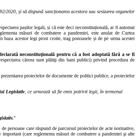
92/2020
, și să dispună sancționarea acestora sau sesizarea organelor
espectarea pașilor legali, și că este deci neconstituțională, ar fi automat
eglementa măsuri de combatere a pandemiei, este anulat de Curtea
în baza acestor legi prost croite, trag ponoasele și de pe urma acestei
clarată neconstituţională pentru că a fost adoptată fără a se fi
u respectarea cărora sunt plătiţi din bani publici) privind procedura de
i prezentarea proiectelor de documente de politici publice, a proiectelor
ui Legislativ
, ce urmează să fie emis potrivit legii, în termenul
slativ.
”
ise de persoane care răspund de parcursul proiectelor de acte normative,
tiv important (care reglementa măsuri de combatere a pandemiei şi alte