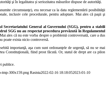
rităţi şi în legalitatea și seriozitatea măsurilor dispuse de autorităţi.
anumite circumstanţe), era necesar ca la data reglementării posibilităţii
onale, inclusiv cele procedurale, pentru adoptare. Mai ales că paşii şi
lul Secretariatului General al Guvernului (SGG), pentru a stabili
cadrul SGG nu au respectat procedura prevăzută în Regulamentul
Mai ales că nu este vorba despre o problemă controversată, care a dus
nu poate exista nicio controversă.
osebită importanţă, aşa cum sunt ordonanţele de urgenţă, să nu se mai
a Constituţională, fiind prost făcută. Or, statul de drept are ca pilon
ei publice.
go-tmp-300x159.png
Rasista
2022-02-16 18:18:05
2023-01-10