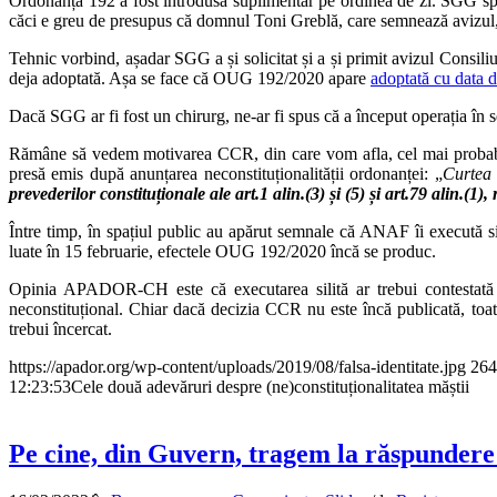
Ordonanța 192 a fost introdusă suplimentar pe ordinea de zi. SGG 
căci e greu de presupus că domnul Toni Greblă, care semnează avizul, a 
Tehnic vorbind, așadar SGG a și solicitat și a și primit avizul Consi
deja adoptată. Așa se face că OUG 192/2020 apare
adoptată cu data 
Dacă SGG ar fi fost un chirurg, ne-ar fi spus că a început operația în se
Rămâne să vedem motivarea CCR, din care vom afla, cel mai probabil, 
presă emis după anunțarea neconstituționalității ordonanței: „
Curtea 
prevederilor constituționale ale art.1 alin.(3) și (5) și art.79 alin.(1)
Între timp, în spațiul public au apărut semnale că ANAF îi execută 
luate în 15 februarie, efectele OUG 192/2020 încă se produc.
Opinia APADOR-CH este că executarea silită ar trebui contestată l
neconstituțional. Chiar dacă decizia CCR nu este încă publicată, toa
trebui încercat.
https://apador.org/wp-content/uploads/2019/08/falsa-identitate.jpg
264
12:23:53
Cele două adevăruri despre (ne)constituționalitatea măștii
Pe cine, din Guvern, tragem la răspundere 