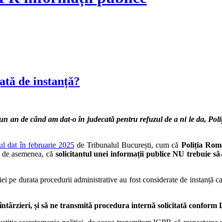
ată de instanță?
i un an de când am dat-o în judecată pentru refuzul de a ni le da, Poli
ul dat în februarie 2025
de Tribunalul București, cum că
Poliția Rom
at, de asemenea, că
solicitantul unei informații publice
NU trebuie să-
i pe durata procedurii administrative au fost considerate de instanță ca
ârzieri, și să ne transmită procedura internă solicitată conform 