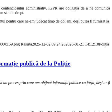
ii contenciosului administrativ, IGPR are obligația de a ne comunica
un stat de drept.
ul pentru care ne-am judecat timp de doi ani, deși putea fi furnizat la
-300x159.png
Rasista
2025-12-02 09:24:28
2026-01-21 14:12:10
Poliția
ormație publică de la Poliție
at un proces prin care am obținut informații publice cu forța, deși ar fi