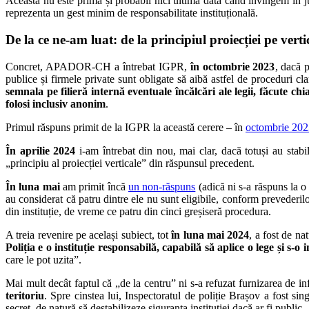
Aceasta nu este prima și probabil nici ultima dată când învingem în ju
reprezenta un gest minim de responsabilitate instituțională.
De la ce ne-am luat: de la principiul proiecției pe ver
Concret, APADOR-CH a întrebat IGPR,
în octombrie 2023
, dacă p
publice și firmele private sunt obligate să aibă astfel de proceduri cla
semnala pe filieră internă eventuale încălcări ale legii, făcute chi
folosi inclusiv anonim
.
Primul răspuns primit de la IGPR la această cerere – în
octombrie 202
În aprilie 2024
i-am întrebat din nou, mai clar, dacă totuși au stabi
„principiu al proiecției verticale” din răspunsul precedent.
În luna mai
am primit încă
un non-răspuns
(adică ni s-a răspuns la o 
au considerat că patru dintre ele nu sunt eligibile, conform prevederil
din instituție, de vreme ce patru din cinci greșiseră procedura.
A treia revenire pe același subiect, tot
în luna mai 2024
, a fost de na
Poliția e o instituție responsabilă, capabilă să aplice o lege și s-o 
care le pot uzita”.
Mai mult decât faptul că „de la centru” ni s-a refuzat furnizarea de in
teritoriu
. Spre cinstea lui, Inspectoratul de poliție Brașov a fost si
secret, de natură să destabilizeze siguranța instituției dacă ar fi public.