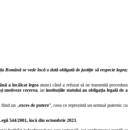
ția Română se vede încă o dată obligată de justiție să respecte legea;
ână a încălcat legea
atunci când a refuzat să ne transmită procedura
și motiveze cererea
, iar
instituțiile statului au obligația legală de a
 fiind un „
exces de putere
”, ceea ce reprezintă un semnal puternic cu
Legii 544/2001,
încă din octombrie 2023
.