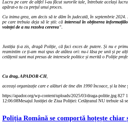
Lucru pe care de altfel l-au făcut surorile tale, întrebate același luc
apărat-o tu cu prețul unui proces.
Cu inima grea, am decis să te dăm în judecată, în septembrie 2024. Ia
pe care trebuia deja să le știi: că
interesul în obținerea informațiil
voinței de a nu rezolva cererea
”.
Justiția ți-a zis, dragă Poliție, că faci exces de putere. Și nu e pr
reamintim ce ți-am mai spus de atâtea ori: nu-i lăsa pe unii și pe alții
cetățenii sunt mai presus de interesele politice și merită o Poliție profe
Cu drag, APADOR-CH
,
aceeași organizație care e alături de tine din 1990 încoace, și la bine 
https://apador.org/wp-content/uploads/2025/03/draga-politie.jpg
827
1
12:06:08
Mesajul Justiției de Ziua Poliției: Cetățeanul NU trebuie să se
Poliția Română se comportă hoțește chiar și 