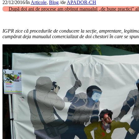
22/12/2016
/
în
Articole
,
Blog
/
de
APADOR-CH
După doi ani de procese am obținut manualul „de bune practici” al 
IGPR zice că procedurile de conducere la secție, amprentare, legitimar
cumpărat deja manualul comercializat de doi chestori în care se sp