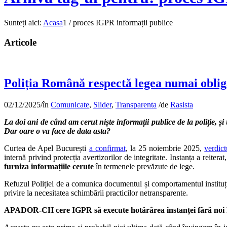
Sunteți aici:
Acasa
1
/
proces IGPR informații publice
Articole
Poliția Română respectă legea numai oblig
02/12/2025
/
în
Comunicate
,
Slider
,
Transparenta
/
de
Rasista
La doi ani de când am cerut niște informații publice de la poliție, ș
Dar oare o va face de data asta?
Curtea de Apel București
a confirmat
, la 25 noiembrie 2025,
verdict
internă privind protecția avertizorilor de integritate. Instanța a reiter
furniza informațiile cerute
în termenele prevăzute de lege.
Refuzul Poliției de a comunica documentul și comportamentul instituție
privire la necesitatea schimbării practicilor netransparente.
APADOR-CH cere IGPR să execute hotărârea instanței fără noi înt