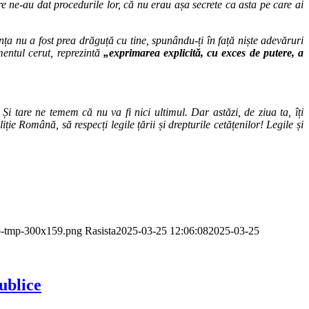
are ne-au dat procedurile lor, că nu erau așa secrete ca asta pe care ai
ța nu a fost prea drăguță cu tine, spunându-ți în față niște adevăruri
entul cerut, reprezintă
„e
xprimarea explicită, cu exces de putere, a
Și tare ne temem că nu va fi nici ultimul. Dar astăzi, de ziua ta, îți
ție Română, să respecți legile țării și drepturile cetățenilor! Legile și
go-tmp-300x159.png
Rasista
2025-03-25 12:06:08
2025-03-25
publice