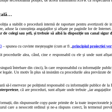
stiție secretomania poliției, de aceea transmitem IGPR că respectarea u
ticală…
oliția a stabilit o procedură internă de raportare pentru avertizorii de i
re, aduse la cunoștința angajaților și afișate pe paginile lor de Internet
ar de colegi sau șefi, și trebuie să aibă la dispoziție un canal sigur
3
– spunea cu cuvinte meșteșugite (cum ar fi „
principiul proiecției ver
lit procedurile alea, când, cine e responsabil cu ele și unde sunt afișa
singură întrebare din cinci), în care responsabilul cu informațiile public
or legale. Un motiv în plus să insistăm cu procedurile alea prevăzute de
tură să-l enerveze pe polițistul responsabil cu informațiile publice de l
interpreteze
, că are proceduri, sunt afișate unde trebuie „iar angajaților 
formații, din răspunsurile copy-paste primite de la toate inspectoratele 
ngurul care a nesocotit ordinul și ne-a răspuns corect, în termenul pre