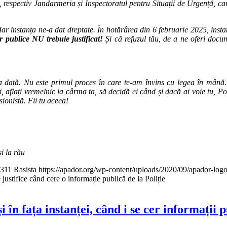
ru, respectiv Jandarmeria și Inspectoratul pentru Situații de Urgență, c
r instanța ne-a dat dreptate. În hotărârea din 6 februarie 2025, instan
or publice NU trebuie justificat!
Și că refuzul tău, de a ne oferi docum
ima dată. Nu este primul proces în care te-am învins cu legea în mână. 
, aflați vremelnic la cârma ta, să decidă ei când și dacă ai voie tu, Poli
sionistă. Fii tu aceea!
și la rău
311
Rasista
https://apador.org/wp-content/uploads/2020/09/apador-lo
 justifice când cere o informație publică de la Poliție
în fața instanței, când i se cer informații 