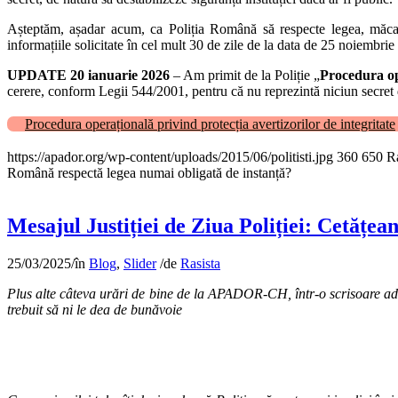
Așteptăm, așadar acum, ca Poliția Română să respecte legea, măcar î
informațiile solicitate în cel mult 30 de zile de la data de 25 noiembri
UPDATE 20 ianuarie 2026
– Am primit de la Poliție „
Procedura ope
cerere, conform Legii 544/2001, pentru că nu reprezintă niciun secret 
Procedura operațională privind protecția avertizorilor de integritate
https://apador.org/wp-content/uploads/2015/06/politisti.jpg
360
650
Ra
Română respectă legea numai obligată de instanță?
Mesajul Justiției de Ziua Poliției: Cetățean
25/03/2025
/
în
Blog
,
Slider
/
de
Rasista
Plus alte câteva urări de bine de la APADOR-CH, într-o scrisoare ad
trebuit să ni le dea de bunăvoie