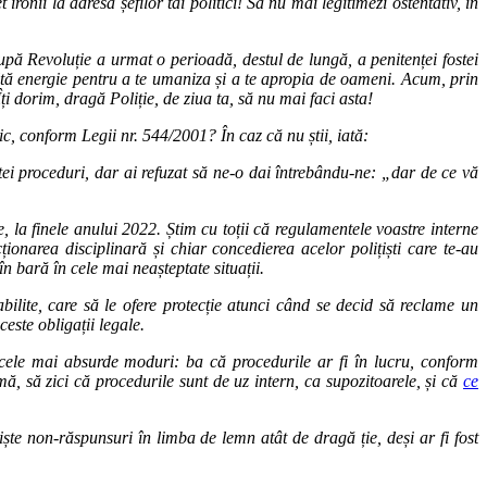
ironii la adresa șefilor tăi politici! Să nu mai legitimezi ostentativ, în
upă Revoluție a urmat o perioadă, destul de lungă, a penitenței fostei
 multă energie pentru a te umaniza și a te apropia de oameni. Acum, prin
 Îți dorim, dragă Poliție, de ziua ta, să nu mai faci asta!
ic, conform Legii nr. 544/2001? În caz că nu știi, iată:
tei proceduri, dar ai refuzat să ne-o dai întrebându-ne: „dar de ce vă
, la finele anului 2022. Știm cu toții că regulamentele voastre interne
ionarea disciplinară și chiar concedierea acelor polițiști care te-au
 în bară în cele mai neașteptate situații.
tabilite, care să le ofere protecție atunci când se decid să reclame un
este obligații legale.
în cele mai absurde moduri: ba că procedurile ar fi în lucru, conform
mă, să zici că procedurile sunt de uz intern, ca supozitoarele, și că
ce
ște non-răspunsuri în limba de lemn atât de dragă ție, deși ar fi fost