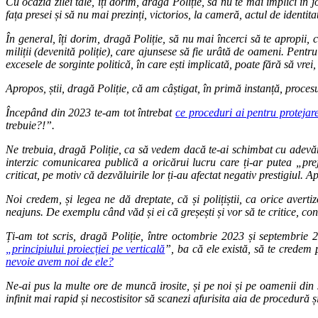
Cu ocazia zilei tale, îți dorim, dragă Poliție, să nu te mai implici în j
fața presei și să nu mai prezinți, victorios, la cameră, actul de identi
În general, îți dorim, dragă Poliție, să nu mai încerci să te apropii
miliții (devenită poliție), care ajunsese să fie urâtă de oameni. Pentr
excesele de sorginte politică, în care ești implicată, poate fără să vrei,
Apropos, știi, dragă Poliție, că am câștigat, în primă instanță, procesu
Începând din 2023 te-am tot întrebat
ce proceduri ai pentru protejare
trebuie?!”.
Ne trebuia, dragă Poliție, ca să vedem dacă te-ai schimbat cu adevărat
interzic comunicarea publică a oricărui lucru care ți-ar putea „prej
criticat, pe motiv că dezvăluirile lor ți-au afectat negativ prestigiul. A
Noi credem, și legea ne dă dreptate, că și polițiștii, ca orice averti
neajuns. De exemplu când văd și ei că greșești și vor să te critice, co
Ți-am tot scris, dragă Poliție, între octombrie 2023 și septembrie 2
„principiului proiecției pe verticală
”, ba că ele există, să te credem 
nevoie avem noi de ele?
Ne-ai pus la multe ore de muncă irosite, și pe noi și pe oamenii din 
infinit mai rapid și necostisitor să scanezi afurisita aia de procedură ș