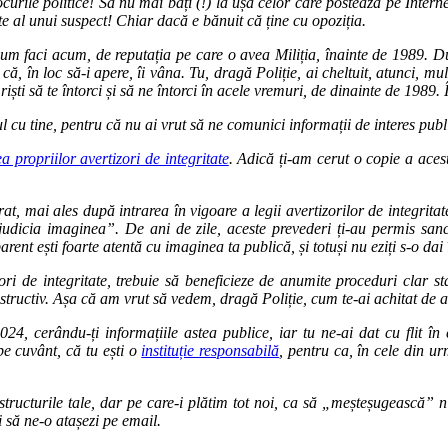
ocurile politice! Să nu mai bați (!) la ușa celor care postează pe Internet 
tate al unui suspect! Chiar dacă e bănuit că ține cu opoziția.
, cum faci acum, de reputația pe care o avea Miliția, înainte de 1989. D
u că, în loc să-i apere, îi vâna. Tu, dragă Poliție, ai cheltuit, atunci,
 riști să te întorci și să ne întorci în acele vremuri, de dinainte de 1989.
l cu tine, pentru că nu ai vrut să ne comunici informații de interes publ
a propriilor avertizori de integritate
. Adică ți-am cerut o copie a aces
, mai ales după intrarea în vigoare a legii avertizorilor de integritate
udicia imaginea”. De ani de zile, aceste prevederi ți-au permis sancț
parent ești foarte atentă cu imaginea ta publică, și totuși nu eziți s-o dai
zori de integritate, trebuie să beneficieze de anumite proceduri clar s
nstructiv. Așa că am vrut să vedem, dragă Poliție, cum te-ai achitat de ac
024, cerându-ți informațiile astea publice, iar tu ne-ai dat cu flit 
pe cuvânt, că tu ești o
instituție responsabilă
, pentru ca, în cele din ur
structurile tale, dar pe care-i plătim tot noi, ca să „meșteșugească” ni
i să ne-o atașezi pe email.