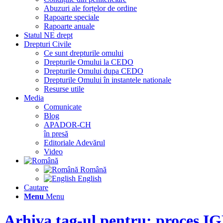
Abuzuri ale forțelor de ordine
Rapoarte speciale
Rapoarte anuale
Statul NE drept
Drepturi Civile
Ce sunt drepturile omului
Drepturile Omului la CEDO
Drepturile Omului dupa CEDO
Drepturile Omului în instantele nationale
Resurse utile
Media
Comunicate
Blog
APADOR-CH
în presă
Editoriale Adevărul
Video
Română
English
Cautare
Menu
Menu
Arhiva tag-ul pentru: proces IG