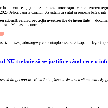
n ultimul ceas, și să ne furnizeze informațiile cerute. Potrivit leg
e 2025. Adică până la Crăciun. Asteptam ca statul să respecte legea, într-
rațională privind protecția avertizorilor de integritate
” – document
de stat. Mai jos, documentul:
sista
https://apador.org/wp-content/uploads/2020/09/apador-logo-tmp
ul NU trebuie să se justifice când cere o inf
resată dragei noastre
Miliții
Poliții, însoțite de vestea că am mai câștig