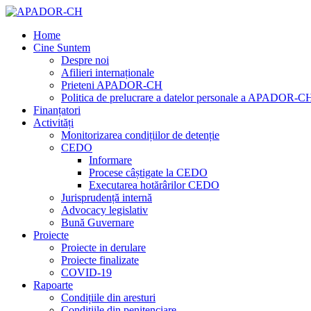
Home
Cine Suntem
Despre noi
Afilieri internaționale
Prieteni APADOR-CH
Politica de prelucrare a datelor personale a APADOR-C
Finanțatori
Activități
Monitorizarea condițiilor de detenție
CEDO
Informare
Procese câștigate la CEDO
Executarea hotărârilor CEDO
Jurisprudență internă
Advocacy legislativ
Bună Guvernare
Proiecte
Proiecte in derulare
Proiecte finalizate
COVID-19
Rapoarte
Condițiile din aresturi
Condițiile din penitenciare