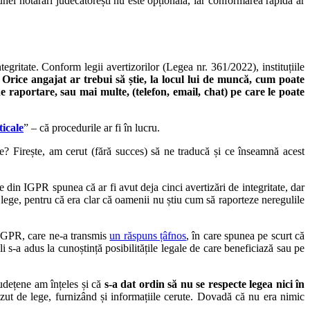
nei hotărâri judecătorești nu este opțională, iar conformarea rapidă ar
ntegritate. Conform legii avertizorilor (Legea nr. 361/2022), instituțiile
.
Orice angajat ar trebui să știe, la locul lui de muncă, cum poate
 de raportare, sau mai multe, (telefon, email, chat) pe care le poate
ticale
” – că procedurile ar fi în lucru.
te? Firește, am cerut (fără succes) să ne traducă și ce înseamnă acest
e din IGPR spunea că ar fi avut deja cinci avertizări de integritate, dar
 lege, pentru că era clar că oamenii nu știu cum să raporteze neregulile
a IGPR, care ne-a transmis
un răspuns țâfnos
, în care spunea pe scurt că
li s-a adus la cunoștință posibilitățile legale de care beneficiază sau pe
județene am înțeles și că
s-a dat ordin să nu se respecte legea nici în
văzut de lege, furnizând și informațiile cerute. Dovadă că nu era nimic