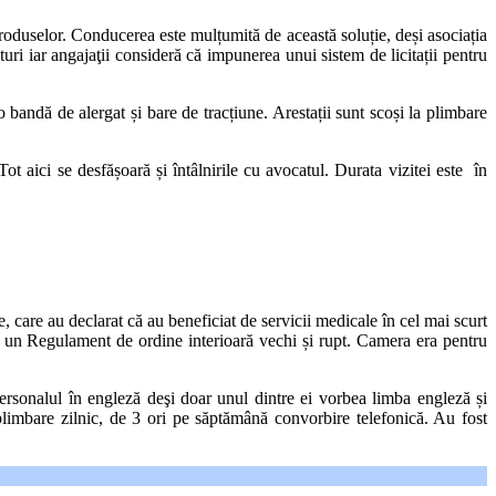
 produselor. Conducerea este mulțumită de această soluție, deși asociația
i iar angajaţii consideră că impunerea unui sistem de licitații pentru
o bandă de alergat și bare de tracțiune. Arestații sunt scoși la plimbare
t aici se desfășoară și întâlnirile cu avocatul. Durata vizitei este în
re au declarat că au beneficiat de servicii medicale în cel mai scurt
pit un Regulament de ordine interioară vechi și rupt. Camera era pentru
ersonalul în engleză deşi doar unul dintre ei vorbea limba engleză și
 plimbare zilnic, de 3 ori pe săptămână convorbire telefonică. Au fost