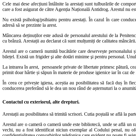
Cele mai dese afecțiuni întâlnite la arestați sunt tulburările de comp
care a fost asigurat de către Agenția Națională Antidrog. Arestul nu e
Nu există psiholog/psihiatru pentru arestați. În cazul în care conduce
adresă să se prezinte la arest.
Mâncarea deținuților este adusă de personalul arestului de la Penitenc
cu brânză. Arestații au declarat că sunt mulțumiți de calitatea mâncării
Arestul are o cameră numită bucătărie care deservește personalului și 
bilețel. Există un frigider şi alte dotări minime şi pentru personal. Unul
La intrarea în arest, persoanele private de libertate primesc pătură, cear
primit doar hârtie și săpun în materie de produse igienice iar în caz de
În ceea ce privește igiena, aceștia au posibilitatea să facă duș în f
conducerea preferând să le dea un nou rând de așternuturi la o anumit
Contactul cu exteriorul, alte drepturi.
Arestații au posibilitatea să trimită scrisori. Cutia poștală se află la part
Arestul are o cameră o cameră unde este bibliotecă, unde se află un raft
vechi, nu a fost identificat niciun exemplar al Codului penal, nu of
confidențialitatea convorbirilor telefonice care evident nu poate fi asi