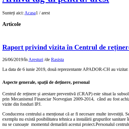
Sunteți aici:
Acasa
1
/
arest
Articole
Raport privind vizita în Centrul de reținer
26/06/2019
/
în
Aresturi
/
de
Rasista
La data de 6 iunie 2019, două reprezentante APADOR-CH au vizitat a
Aspecte generale, spații de deținere, personal
Centrul de reținere și arestare preventivă (CRAP) este situat la subsolu
prin Mecanismul Financiar Norvegian 2009-2014, când au fost achizițio
vizite din fonduri IPJ.
Conducerea centrului a menționat că ar fi necesare multe investiții. Se
exemplu nu există posibilitatea tehnica a instalării grupurilor sanitare
nu se cunoaște momentul demarării acestui proiect.Personalul centrului a