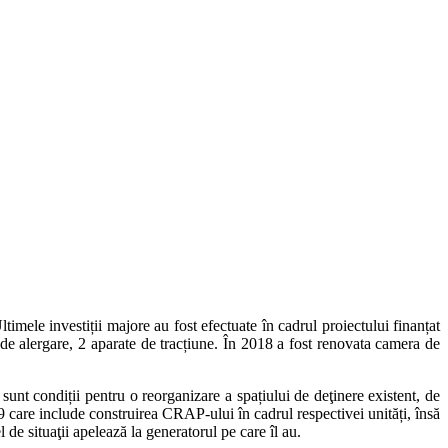
timele investiții majore au fost efectuate în cadrul proiectului finanțat
de alergare, 2 aparate de tracțiune. În 2018 a fost renovata camera de
sunt condiții pentru o reorganizare a spațiului de deţinere existent, de
 9 care include construirea CRAP-ului în cadrul respectivei unități, însă
de situaţii apelează la generatorul pe care îl au.