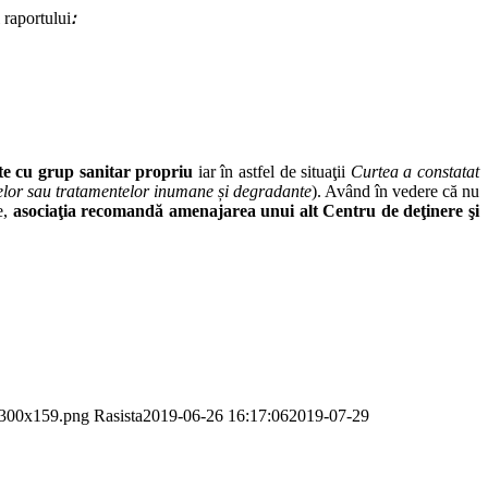
 raportului
ꓽ
te cu grup sanitar propriu
iar în astfel de situaţii
Curtea a constatat
epselor sau tratamentelor inumane și degradante
). Având în vedere că nu
e,
asociaţia recomandă amenajarea unui alt Centru de deţinere
şi
p-300x159.png
Rasista
2019-06-26 16:17:06
2019-07-29