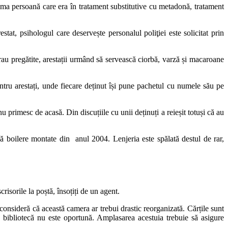
tima persoană care era în tratament substitutive cu metadonă, tratament
tat, psihologul care deservește personalul poliţiei este solicitat prin
rau pregătite, arestații urmând să servească ciorbă, varză și macaroane
entru arestați, unde fiecare deținut își pune pachetul cu numele său pe
nu primesc de acasă. Din discuțiile cu unii deținuți a reieșit totuși că au
uă boilere montate din anul 2004. Lenjeria este spălată destul de rar,
scrisorile la poștă, însoțiți de un agent.
 consideră că această camera ar trebui drastic reorganizată. Cărțile sunt
n bibliotecă nu este oportună. Amplasarea acestuia trebuie să asigure