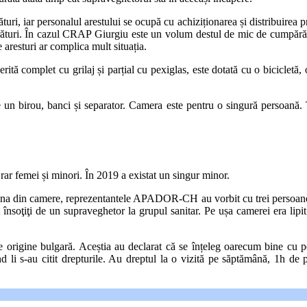
turi, iar personalul arestului se ocupă cu achiziționarea și distribuirea
ături. În cazul CRAP Giurgiu este un volum destul de mic de cumpărătur
 aresturi ar complica mult situația.
tă complet cu grilaj și parțial cu pexiglas, este dotată cu o bicicletă, 
 un birou, banci și separator. Camera este pentru o singură persoană. To
ar femei și minori. În 2019 a existat un singur minor.
na din camere, reprezentantele APADOR-CH au vorbit cu trei persoane, ca
t însoţiţi de un supraveghetor la grupul sanitar. Pe ușa camerei era li
de origine bulgară. Aceștia au declarat că se înțeleg oarecum bine cu p
d li s-au citit drepturile. Au dreptul la o vizită pe săptămână, 1h de