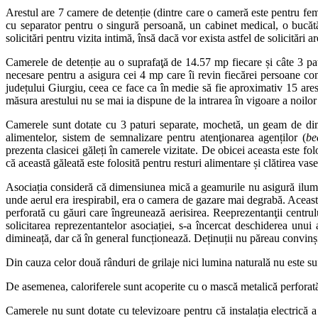
Arestul are 7 camere de detenție (dintre care o cameră este pentru fem
cu separator pentru o singură persoană, un cabinet medical, o bucătă
solicitări pentru vizita intimă, însă dacă vor exista astfel de solicitări 
Camerele de detenție au o suprafaţă de 14.57 mp fiecare și câte 3 pat
necesare pentru a asigura cei 4 mp care îi revin fiecărei persoane 
județului Giurgiu, ceea ce face ca în medie să fie aproximativ 15 ares
măsura arestului nu se mai ia dispune de la intrarea în vigoare a noi
Camerele sunt dotate cu 3 paturi separate, mochetă, un geam de dime
alimentelor, sistem de semnalizare pentru atenţionarea agenților (
be
prezenta clasicei găleți în camerele vizitate. De obicei aceasta este fol
că această găleată este folosită pentru resturi alimentare și clătirea vas
Asociația consideră că dimensiunea mică a geamurile nu asigură ilumina
unde aerul era irespirabil, era o camera de gazare mai degrabă. Această
perforată cu găuri care îngreunează aerisirea. Reeprezentanţii centru
solicitarea reprezentantelor asociației, s-a încercat deschiderea unui 
dimineață, dar că în general funcționează. Deținuții nu păreau convinș
Din cauza celor două rânduri de grilaje nici lumina naturală nu este suf
De asemenea, caloriferele sunt acoperite cu o mască metalică perforată.
Camerele nu sunt dotate cu televizoare pentru că instalația electrică a