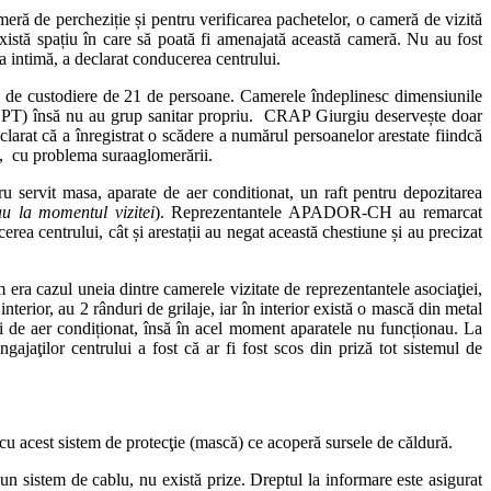
eră de percheziție și pentru verificarea pachetelor, o cameră de vizită
xistă spațiu în care să poată fi amenajată această cameră. Nu au fost
ita intimă, a declarat conducerea centrului.
imă de custodiere de 21 de persoane. Camerele îndeplinesc dimensiunile
 (CPT) însă nu au grup sanitar propriu. CRAP Giurgiu deservește doar
larat că a înregistrat o scădere a numărul persoanelor arestate fiindcă
t, cu problema suraaglomerării.
 servit masa, aparate de aer conditionat, un raft pentru depozitarea
au la momentul vizitei
). Reprezentantele APADOR-CH au remarcat
erea centrului, cât și arestații au negat această chestiune și au precizat
era cazul uneia dintre camerele vizitate de reprezentantele asociaţiei,
erior, au 2 rânduri de grilaje, iar în interior există o mască din metal
ui de aer condiționat, însă în acel moment aparatele nu funcționau. La
ngajaţilor centrului a fost că ar fi fost scos din priză tot sistemul de
cu acest sistem de protecţie (mască) ce acoperă sursele de căldură.
 un sistem de cablu, nu există prize. Dreptul la informare este asigurat