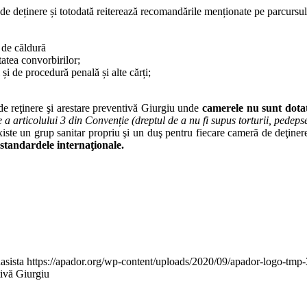
 deținere și totodată reiterează recomandările menționate pe parcursul
 de căldură
tatea convorbirilor;
i de procedură penală și alte cărți;
 reţinere şi arestare preventivă Giurgiu unde
camerele
nu sunt dota
are a articolului 3 din Convenție (dreptul de a nu fi supus torturii, ped
existe un grup sanitar propriu şi un duş pentru fiecare cameră de deţiner
 standardele internaţionale.
asista
https://apador.org/wp-content/uploads/2020/09/apador-logo-tm
tivă Giurgiu