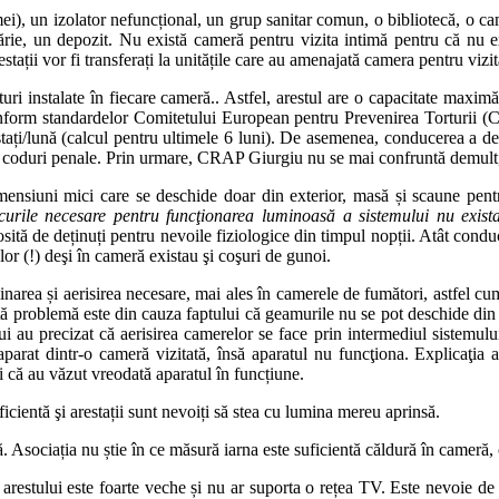
ei), un izolator nefuncțional, un grup sanitar comun, o bibliotecă, o cam
rie, un depozit. Nu există cameră pentru vizita intimă pentru că nu e
arestații vor fi transferați la unitățile care au amenajată camera pentru viz
uri instalate în fiecare cameră.. Astfel, arestul are o capacitate max
conform standardelor Comitetului European pentru Prevenirea Torturii
tați/lună (calcul pentru ultimele 6 luni). De asemenea, conducerea a dec
lor coduri penale. Prin urmare, CRAP Giurgiu nu se mai confruntă demul
nsiuni mici care se deschide doar din exterior, masă și scaune pentru
curile necesare pentru funcţionarea luminoasă a sistemului nu exist
osită de deținuți pentru nevoile fiziologice din timpul nopții. Atât conduc
elor (!) deşi în cameră existau şi coşuri de gunoi.
rea și aerisirea necesare, mai ales în camerele de fumători, astfel cum 
 problemă este din cauza faptului că geamurile nu se pot deschide din int
lui au precizat că aerisirea camerelor se face prin intermediul sistemul
aparat dintr-o cameră vizitată, însă aparatul nu funcţiona. Explicaţia a
i că au văzut vreodată aparatul în funcțiune.
icientă şi arestații sunt nevoiți să stea cu lumina mereu aprinsă.
 Asociația nu știe în ce măsură iarna este suficientă căldură în cameră, 
 arestului este foarte veche și nu ar suporta o rețea TV. Este nevoie de