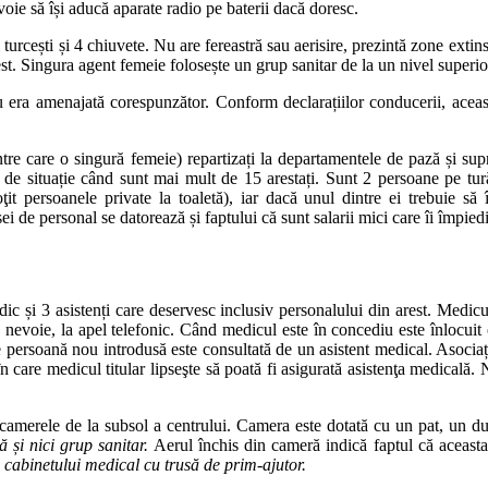
 voie să își aducă aparate radio pe baterii dacă doresc.
cești și 4 chiuvete. Nu are fereastră sau aerisire, prezintă zone extinse
st. Singura agent femeie folosește un grup sanitar de la un nivel superior 
 era amenajată corespunzător. Conform declarațiilor conducerii, aceasta
intre care o singură femeie) repartizați la departamentele de pază și su
ți de situație când sunt mai mult de 15 arestați. Sunt 2 persoane pe tu
soţit persoanele private la toaletă), iar dacă unul dintre ei trebuie s
 de personal se datorează și faptului că sunt salarii mici care îi împiedic
ic și 3 asistenți care deservesc inclusiv personalului din arest. Medicul
de nevoie, la apel telefonic. Când medicul este în concediu este înlocu
are persoană nou introdusă este consultată de un asistent medical. Asoci
ia în care medicul titular lipseşte să poată fi asigurată asistenţa medic
.
n camerele de la subsol a centrului. Camera este dotată cu un pat, un du
 și nici grup sanitar.
Aerul închis din cameră indică faptul că aceasta 
cabinetului medical cu trusă de prim-ajutor.