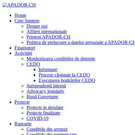
Home
Cine Suntem
Despre noi
Afilieri internaționale
Prieteni APADOR-CH
Politica de prelucrare a datelor personale a APADOR-C
Finanțatori
Activități
Monitorizarea condițiilor de detenție
CEDO
Informare
Procese câștigate la CEDO
Executarea hotărârilor CEDO
Jurisprudență internă
Advocacy legislativ
Bună Guvernare
Proiecte
Proiecte in derulare
Proiecte finalizate
COVID-19
Rapoarte
Condițiile din aresturi
Condițiile din penitenciare