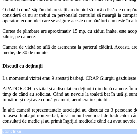
O dată la două săptămâni arestații au dreptul să facă o listă de cumpără
consideră că nu ar trebui ca personalul centrului să meargă la cumpăr
operatori economici care se asigure aceste cumpărături cum este în alte
Curtea de plimbare are aproximativ 15 mp, cu ziduri înalte, este acoperi
zilnic, pe camere.
Camera de vizită se află de asemenea la parterul clădirii. Aceasta are
medie, de 30 de minute.
Discuții cu deținuții
La momentul vizitei erau 9 arestați bărbați. CRAP Giurgiu găzduiește r
APADOR-CH a vizitat și a discutat cu deținuții din două camere. În u
timp de când au solicitat. Când au nevoie la toaletă bat în ușă şi sun
fumători și deși avea două geamuri, aerul era irespirabil.
În altă cameră reprezentantele asociaţiei au discutat cu 3 persoane 
folosesc limbajul non-verbal, însă nu au beneficiat de traducător cân
consultați de medic și au primit îngrijiri medicale când au avut nevoie.
Concluzii