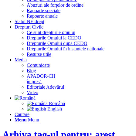
Abuzuri ale forțelor de ordine
Rapoarte speciale
Rapoarte anuale
Statul NE drept
Drepturi Civile
Ce sunt drepturile omului
Drepturile Omului la CEDO
Drepturile Omului dupa CEDO
Drepturile Omului în instantele nationale
Resurse utile
Media
Comunicate
Blog
APADOR-CH
în presă
Editoriale Adevărul
Video
Română
English
Cautare
Menu
Menu
Arhiva tag-ul pentru: arest