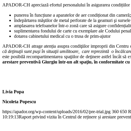
APADOR-CH apreciază efortul personalului în asigurarea condițiilor de
punerea în funcțiune a aparatelor de aer condiționat din camerăꓼ
îndepărtarea măştilor de metal perforate de la geamuri şi sursele
amplasarea telefoanelor într-o zonă care să asigure confidențiali
suplimentarea fondului de carte cu exemplare ale Codului penal ș
dotarea cabinetului medical cu o trusa de prim-ajutor
APADOR-CH atrage atenția asupra condiţiilor improprii din Centru de
că deţinuţii sunt puşi în situaţii umilitoare, care reprezintă o încălc
este posibilă recompartimentarea spaţiilor de deţinere astfel încât să 
arestare preventivă Giurgiu într-un alt spaţiu, în conformitate cu
Livia Popa
Nicoleta Popescu
https://apador.org/wp-content/uploads/2016/02/pre-trial.jpg
360
650
R
10:19:13
Raport privind vizita în Centrul de reținere și arestare preven