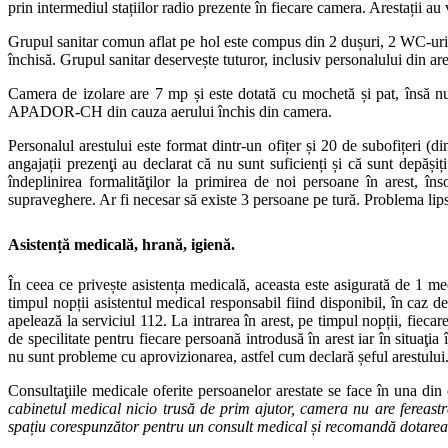
prin intermediul stațiilor radio prezente în fiecare camera. Arestații au
Grupul sanitar comun aflat pe hol este compus din 2 dușuri, 2 WC-uri tur
închisă. Grupul sanitar deservește tuturor, inclusiv personalului din are
Camera de izolare are 7 mp și este dotată cu mochetă și pat, însă nu
APADOR-CH din cauza aerului închis din camera.
Personalul arestului este format dintr-un ofițer și 20 de subofițeri (d
angajații prezenţi au declarat că nu sunt suficienți și că sunt depăși
îndeplinirea formalităţilor la primirea de noi persoane în arest, în
supraveghere. Ar fi necesar să existe 3 persoane pe tură. Problema lipsei
Asistență medicală, hrană, igienă.
În ceea ce privește asistența medicală, aceasta este asigurată de 1 med
timpul nopții asistentul medical responsabil fiind disponibil, în caz 
apelează la serviciul 112. La intrarea în arest, pe timpul nopții, fiec
de specilitate pentru fiecare persoană introdusă în arest iar în situaţ
nu sunt probleme cu aprovizionarea, astfel cum declară șeful arestului
Consultaţiile medicale oferite persoanelor arestate se face în una di
cabinetul medical nicio trusă de prim ajutor,
camera nu are fereastră
spațiu corespunzător pentru un consult medical și
recomandă dotarea 