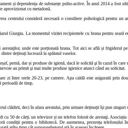
ortament și dependența de substanțe psiho-active. În anul 2014 a fost ul
ste aprovizionat cu metadonă.
rea centrului consideră necesară o consiliere psihologică pentru un ares
iarul Giurgiu. La momentul vizitei recipientele cu hrana pentru seară e
.
arestaților, unde este porționată hrana. Tot aici se află și frigiderul p
 dintre deținuți lucrează la spălatul vaselor.
șaf, pernă, dar și produse de igienă, dacă le solicită şi în cazul în care 
 nevoie au primit şi mai multe produse igienice atunci când au solicitat.
iecare zi între orele 20-23, pe camere. Apa caldă este asigurată prin do
ă perioadă de timp.
erul clădirii, deci în afara arestului, prin urmare deținuții își pun singuri 
 cu 50 de cărți, un televizor și un telefon folosit de arestaţi. Asociația
eră condiții pentru o bibliotecă. De asemenea, prezența telefonului î
gurată atâta timp cât supraveghetorul stă în aceeași încăpere.