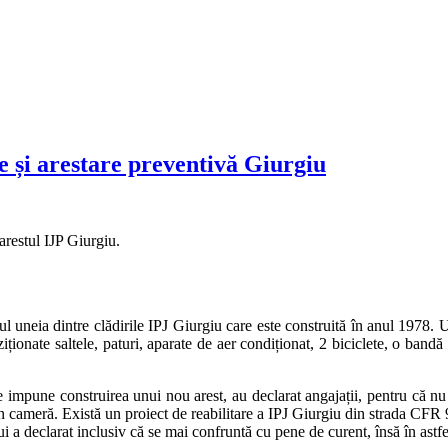
e și arestare preventivă Giurgiu
restul IJP Giurgiu.
l uneia dintre clădirile IPJ Giurgiu care este construită în anul 1978. Ul
nate saltele, paturi, aparate de aer condiționat, 2 biciclete, o bandă 
 impune construirea unui nou arest, au declarat angajații, pentru că nu 
 în cameră. Există un proiect de reabilitare a IPJ Giurgiu din strada CFR
 declarat inclusiv că se mai confruntă cu pene de curent, însă în astfel 