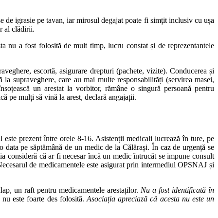
 de igrasie pe tavan, iar mirosul degajat poate fi simțit inclusiv cu ușa
al clădirii.
 nu a fost folosită de mult timp, lucru constat și de reprezentantele
praveghere, escortă, asigurare drepturi (pachete, vizite). Conducerea și
ră la supraveghere, care au mai multe responsabilități (servirea masei,
ă însoţească un arestat la vorbitor, rămâne o singură persoană pentru
ă pe mulți să vină la arest, declară angajații.
 este prezent între orele 8-16. Asistenții medicali lucrează în ture, pe
it o data pe săptămână de un medic de la Călărași. În caz de urgență se
ația consideră că ar fi necesar încă un medic întrucât se impune consult
ală. Necesarul de medicamentele este asigurat prin intermediul OPSNAJ și
lap, un raft pentru medicamentele arestaților.
Nu a fost identificată în
nu este foarte des folosită.
Asociația apreciază că acesta nu este un